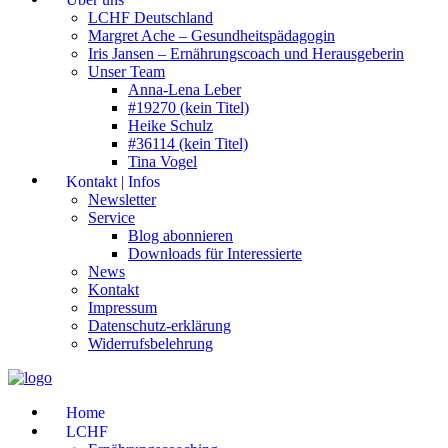
LCHF Deutschland
Margret Ache – Gesundheitspädagogin
Iris Jansen – Ernährungscoach und Herausgeberin
Unser Team
Anna-Lena Leber
#19270 (kein Titel)
Heike Schulz
#36114 (kein Titel)
Tina Vogel
Kontakt | Infos
Newsletter
Service
Blog abonnieren
Downloads für Interessierte
News
Kontakt
Impressum
Datenschutz-erklärung
Widerrufsbelehrung
Home
LCHF