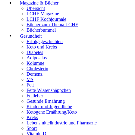
Magazine & Bücher
Übersicht
LCHF Magazine
LCHF Kochjournale
Bücher zum Thema LCHF
Bücherbummel
Gesundheit
Erfolgsgeschichten
Keto und Krebs
Diabetes
Adipositas
Kolumne
Cholesterin
Demenz
MS
Fett
Fette Wissenshäppchen
Fettleber
Gesunde Ernährung
Kinder und Jugendliche
Ketogene Ernährung/Keto
Krebs
Lebensmittelindustrie und Pharmazie
Sport
Vitamin D