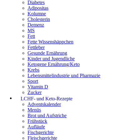
Diabetes
Adipositas
Kolumne
Cholesterin
Demenz
MS
Fett
Fette Wissenshäppchen
Fettleber
Gesunde Ernährung
Kinder und Jugendliche
Ketogene Ernährung/Keto
Krebs
Lebensmittelindustrie und Pharmazie
Sport
Vitamin D
Zucker
LCHF- und Keto-Rezepte
Adventskalender
Menüs
Brot und Aufstriche
Frühstück
Aufläufe
Fischgerichte
Fleischgerichte