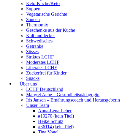
Keto-Küche/Keto
Suppen
Vegetarische Gerichte
Saucen
Thermomix
Geschenke aus der Küche
Kalt und lecker
Schwedisches
Getränke
Süsses
Striktes LCHF
Moderates LCHF
Liberales LCHF
Zuckerfrei für Kinder
Snacks
Über uns
LCHF Deutschland
Margret Ache – Gesundheitspädagogin
Iris Jansen – Ernährungscoach und Herausgeberin
Unser Team
Anna-Lena Leber
#19270 (kein Titel)
Heike Schulz
#36114 (kein Titel)
Tina Vogel