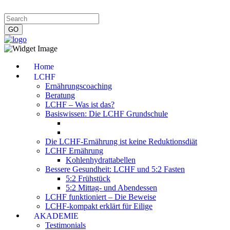
Impressum
|
Datenschutzerklärung
|
Kontakt
|
Newsletter
Home
LCHF
Ernährungscoaching
Beratung
LCHF – Was ist das?
Basiswissen: Die LCHF Grundschule
Die LCHF-Ernährung ist keine Reduktionsdiät
LCHF Ernährung
Kohlenhydrattabellen
Bessere Gesundheit: LCHF und 5:2 Fasten
5:2 Frühstück
5:2 Mittag- und Abendessen
LCHF funktioniert – Die Beweise
LCHF-kompakt erklärt für Eilige
AKADEMIE
Testimonials