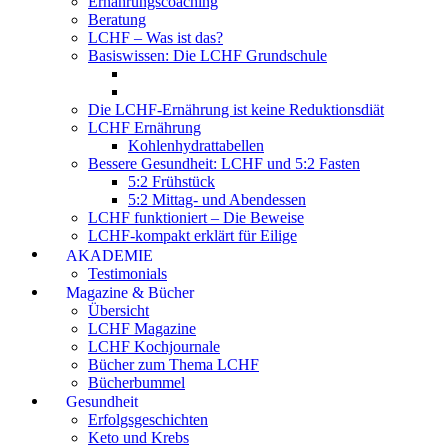
Ernährungscoaching
Beratung
LCHF – Was ist das?
Basiswissen: Die LCHF Grundschule
Die LCHF-Ernährung ist keine Reduktionsdiät
LCHF Ernährung
Kohlenhydrattabellen
Bessere Gesundheit: LCHF und 5:2 Fasten
5:2 Frühstück
5:2 Mittag- und Abendessen
LCHF funktioniert – Die Beweise
LCHF-kompakt erklärt für Eilige
AKADEMIE
Testimonials
Magazine & Bücher
Übersicht
LCHF Magazine
LCHF Kochjournale
Bücher zum Thema LCHF
Bücherbummel
Gesundheit
Erfolgsgeschichten
Keto und Krebs