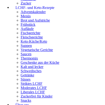
Zucker
LCHF- und Keto-Rezepte
Adventskalender
Menüs
Brot und Aufstriche
Frühstück
Aufläufe
Fischgerichte
Fleischgerichte
Keto-Küche/Keto
Suppen
Vegetarische Gerichte
Saucen
Thermomix
Geschenke aus der Küche
Kalt und lecker
Schwedisches
Getränke
Süsses
Striktes LCHF
Moderates LCHF
Liberales LCHF
Zuckerfrei für Kinder
Snacks
Über uns