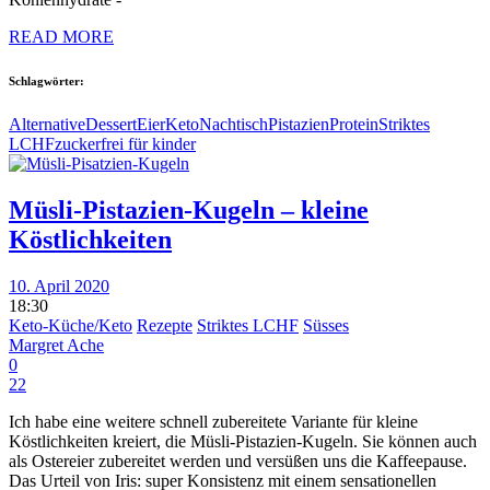
READ MORE
Schlagwörter:
Alternative
Dessert
Eier
Keto
Nachtisch
Pistazien
Protein
Striktes
LCHF
zuckerfrei für kinder
Müsli-Pistazien-Kugeln – kleine
Köstlichkeiten
10. April 2020
18:30
Keto-Küche/Keto
Rezepte
Striktes LCHF
Süsses
Margret Ache
0
22
Ich habe eine weitere schnell zubereitete Variante für kleine
Köstlichkeiten kreiert, die Müsli-Pistazien-Kugeln. Sie können auch
als Ostereier zubereitet werden und versüßen uns die Kaffeepause.
Das Urteil von Iris: super Konsistenz mit einem sensationellen