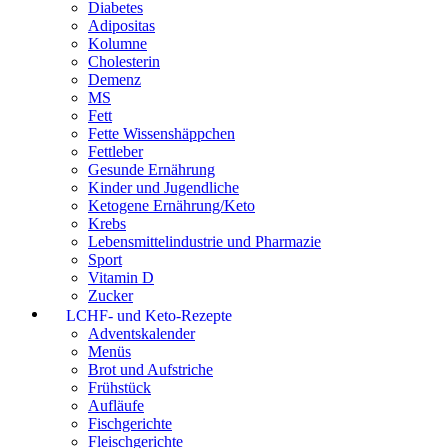
Diabetes
Adipositas
Kolumne
Cholesterin
Demenz
MS
Fett
Fette Wissenshäppchen
Fettleber
Gesunde Ernährung
Kinder und Jugendliche
Ketogene Ernährung/Keto
Krebs
Lebensmittelindustrie und Pharmazie
Sport
Vitamin D
Zucker
LCHF- und Keto-Rezepte
Adventskalender
Menüs
Brot und Aufstriche
Frühstück
Aufläufe
Fischgerichte
Fleischgerichte