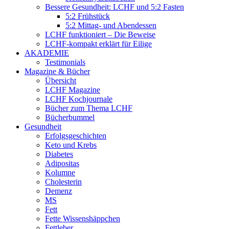
Bessere Gesundheit: LCHF und 5:2 Fasten
5:2 Frühstück
5:2 Mittag- und Abendessen
LCHF funktioniert – Die Beweise
LCHF-kompakt erklärt für Eilige
AKADEMIE
Testimonials
Magazine & Bücher
Übersicht
LCHF Magazine
LCHF Kochjournale
Bücher zum Thema LCHF
Bücherbummel
Gesundheit
Erfolgsgeschichten
Keto und Krebs
Diabetes
Adipositas
Kolumne
Cholesterin
Demenz
MS
Fett
Fette Wissenshäppchen
Fettleber