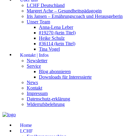
LCHF Deutschland
Margret Ache – Gesundheitspädagogin
Iris Jansen – Ernährungscoach und Herausgeberin
Unser Team
Anna-Lena Leber
#19270 (kein Titel)
Heike Schulz
#36114 (kein Titel)
Tina Vogel
Kontakt | Infos
Newsletter
Service
Blog abonnieren
Downloads für Interessierte
News
Kontakt
Impressum
Datenschutz-erklärung
Widerrufsbelehrung
Home
LCHF