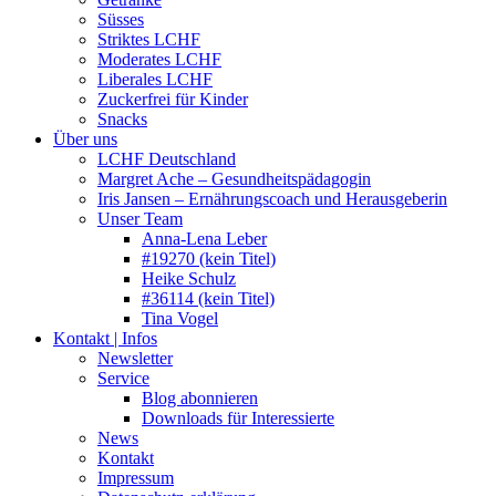
Süsses
Striktes LCHF
Moderates LCHF
Liberales LCHF
Zuckerfrei für Kinder
Snacks
Über uns
LCHF Deutschland
Margret Ache – Gesundheitspädagogin
Iris Jansen – Ernährungscoach und Herausgeberin
Unser Team
Anna-Lena Leber
#19270 (kein Titel)
Heike Schulz
#36114 (kein Titel)
Tina Vogel
Kontakt | Infos
Newsletter
Service
Blog abonnieren
Downloads für Interessierte
News
Kontakt
Impressum