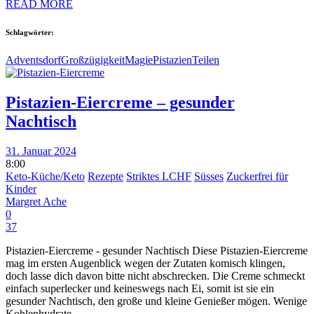
READ MORE
Schlagwörter:
Adventsdorf
Großzügigkeit
Magie
Pistazien
Teilen
Pistazien-Eiercreme – gesunder
Nachtisch
31. Januar 2024
8:00
Keto-Küche/Keto
Rezepte
Striktes LCHF
Süsses
Zuckerfrei für
Kinder
Margret Ache
0
37
Pistazien-Eiercreme - gesunder Nachtisch Diese Pistazien-Eiercreme
mag im ersten Augenblick wegen der Zutaten komisch klingen,
doch lasse dich davon bitte nicht abschrecken. Die Creme schmeckt
einfach superlecker und keineswegs nach Ei, somit ist sie ein
gesunder Nachtisch, den große und kleine Genießer mögen. Wenige
Kohlenhydrate -