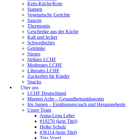
Keto-Küche/Keto
Suppen
Vegetarische Gerichte
Saucen
Thermomix
Geschenke aus der Küche
Kalt und lecker
Schwedisches
Getränke
Süsses
Striktes LCHF
Moderates LCHF
Liberales LCHF
Zuckerfrei für Kinder
Snacks
Über uns
LCHF Deutschland
Margret Ache – Gesundheitspädagogin
Iris Jansen – Ernährungscoach und Herausgeberin
Unser Team
Anna-Lena Leber
#19270 (kein Titel)
Heike Schulz
#36114 (kein Titel)
Tina Vogel