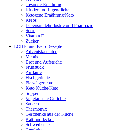
Gesunde Ernährung
Kinder und Jugendliche
Ketogene Ernährung/Keto
Krebs
Lebensmittelindustrie und Pharmazie
Sport
Vitamin D
Zucker
LCHF- und Keto-Rezepte
Adventskalender
Menüs
Brot und Aufstriche
Frühstück
Aufläufe
Fischgerichte
Fleischgerichte
Keto-Küche/Keto
Suppen
Vegetarische Gerichte
Saucen
Thermomix
Geschenke aus der Küche
Kalt und lecker
Schwedisches
Getränke