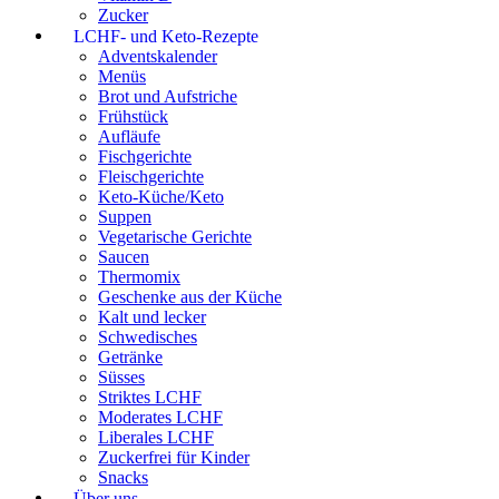
Zucker
LCHF- und Keto-Rezepte
Adventskalender
Menüs
Brot und Aufstriche
Frühstück
Aufläufe
Fischgerichte
Fleischgerichte
Keto-Küche/Keto
Suppen
Vegetarische Gerichte
Saucen
Thermomix
Geschenke aus der Küche
Kalt und lecker
Schwedisches
Getränke
Süsses
Striktes LCHF
Moderates LCHF
Liberales LCHF
Zuckerfrei für Kinder
Snacks
Über uns