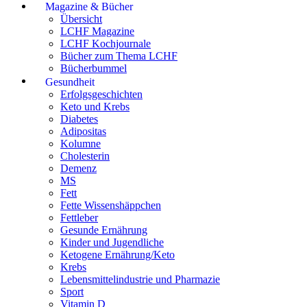
Magazine & Bücher
Übersicht
LCHF Magazine
LCHF Kochjournale
Bücher zum Thema LCHF
Bücherbummel
Gesundheit
Erfolgsgeschichten
Keto und Krebs
Diabetes
Adipositas
Kolumne
Cholesterin
Demenz
MS
Fett
Fette Wissenshäppchen
Fettleber
Gesunde Ernährung
Kinder und Jugendliche
Ketogene Ernährung/Keto
Krebs
Lebensmittelindustrie und Pharmazie
Sport
Vitamin D