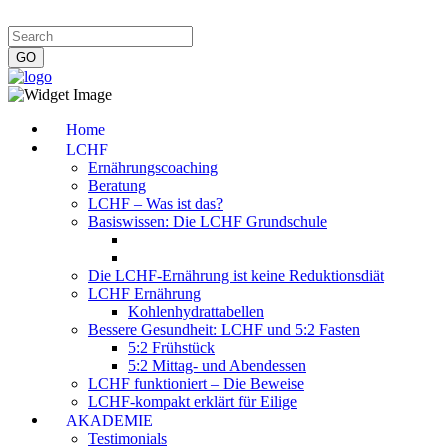
Impressum
|
Datenschutzerklärung
|
Kontakt
|
Newsletter
Home
LCHF
Ernährungscoaching
Beratung
LCHF – Was ist das?
Basiswissen: Die LCHF Grundschule
Die LCHF-Ernährung ist keine Reduktionsdiät
LCHF Ernährung
Kohlenhydrattabellen
Bessere Gesundheit: LCHF und 5:2 Fasten
5:2 Frühstück
5:2 Mittag- und Abendessen
LCHF funktioniert – Die Beweise
LCHF-kompakt erklärt für Eilige
AKADEMIE
Testimonials