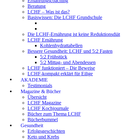
Ernährungscoaching
Beratung
LCHF – Was ist das?
Basiswissen: Die LCHF Grundschule
Die LCHF-Ernährung ist keine Reduktionsdiät
LCHF Ernährung
Kohlenhydrattabellen
Bessere Gesundheit: LCHF und 5:2 Fasten
5:2 Frühstück
5:2 Mittag- und Abendessen
LCHF funktioniert – Die Beweise
LCHF-kompakt erklärt für Eilige
AKADEMIE
Testimonials
Magazine & Bücher
Übersicht
LCHF Magazine
LCHF Kochjournale
Bücher zum Thema LCHF
Bücherbummel
Gesundheit
Erfolgsgeschichten
Keto und Krebs