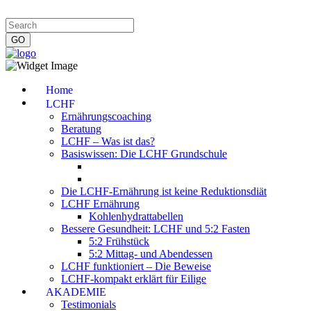
Impressum
|
Datenschutzerklärung
|
Kontakt
|
Newsletter
Home
LCHF
Ernährungscoaching
Beratung
LCHF – Was ist das?
Basiswissen: Die LCHF Grundschule
Die LCHF-Ernährung ist keine Reduktionsdiät
LCHF Ernährung
Kohlenhydrattabellen
Bessere Gesundheit: LCHF und 5:2 Fasten
5:2 Frühstück
5:2 Mittag- und Abendessen
LCHF funktioniert – Die Beweise
LCHF-kompakt erklärt für Eilige
AKADEMIE
Testimonials