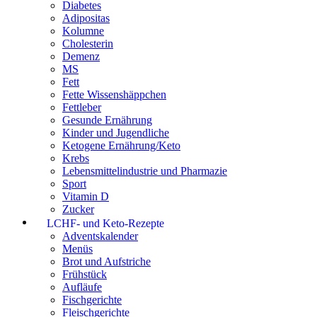
Diabetes
Adipositas
Kolumne
Cholesterin
Demenz
MS
Fett
Fette Wissenshäppchen
Fettleber
Gesunde Ernährung
Kinder und Jugendliche
Ketogene Ernährung/Keto
Krebs
Lebensmittelindustrie und Pharmazie
Sport
Vitamin D
Zucker
LCHF- und Keto-Rezepte
Adventskalender
Menüs
Brot und Aufstriche
Frühstück
Aufläufe
Fischgerichte
Fleischgerichte