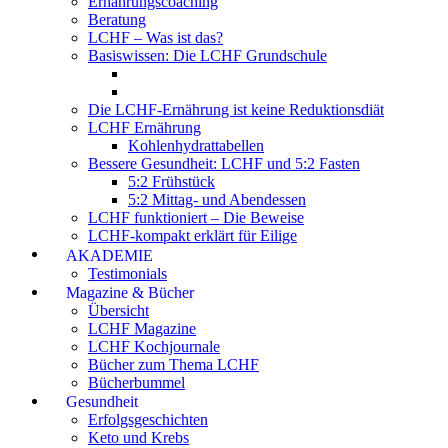
Ernährungscoaching
Beratung
LCHF – Was ist das?
Basiswissen: Die LCHF Grundschule
Die LCHF-Ernährung ist keine Reduktionsdiät
LCHF Ernährung
Kohlenhydrattabellen
Bessere Gesundheit: LCHF und 5:2 Fasten
5:2 Frühstück
5:2 Mittag- und Abendessen
LCHF funktioniert – Die Beweise
LCHF-kompakt erklärt für Eilige
AKADEMIE
Testimonials
Magazine & Bücher
Übersicht
LCHF Magazine
LCHF Kochjournale
Bücher zum Thema LCHF
Bücherbummel
Gesundheit
Erfolgsgeschichten
Keto und Krebs