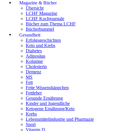
Magazine & Bücher
Übersicht
LCHF Magazine
LCHF Kochjournale
Bücher zum Thema LCHF
Bücherbummel
Gesundheit
Erfolgsgeschichten
Keto und Krebs
Diabetes
Adipositas
Kolumne
Cholesterin
Demenz
MS
Fett
Fette Wissenshäppchen
Fettleber
Gesunde Ernährung
Kinder und Jugendliche
Ketogene Ernährung/Keto
Krebs
Lebensmittelindustrie und Pharmazie
Sport
Vitamin D