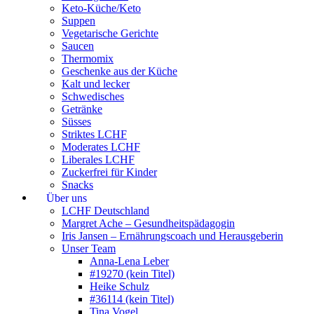
Keto-Küche/Keto
Suppen
Vegetarische Gerichte
Saucen
Thermomix
Geschenke aus der Küche
Kalt und lecker
Schwedisches
Getränke
Süsses
Striktes LCHF
Moderates LCHF
Liberales LCHF
Zuckerfrei für Kinder
Snacks
Über uns
LCHF Deutschland
Margret Ache – Gesundheitspädagogin
Iris Jansen – Ernährungscoach und Herausgeberin
Unser Team
Anna-Lena Leber
#19270 (kein Titel)
Heike Schulz
#36114 (kein Titel)
Tina Vogel