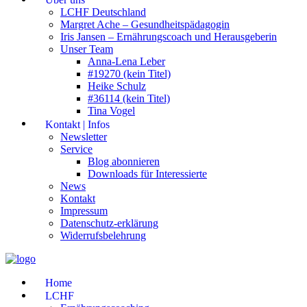
LCHF Deutschland
Margret Ache – Gesundheitspädagogin
Iris Jansen – Ernährungscoach und Herausgeberin
Unser Team
Anna-Lena Leber
#19270 (kein Titel)
Heike Schulz
#36114 (kein Titel)
Tina Vogel
Kontakt | Infos
Newsletter
Service
Blog abonnieren
Downloads für Interessierte
News
Kontakt
Impressum
Datenschutz-erklärung
Widerrufsbelehrung
Home
LCHF