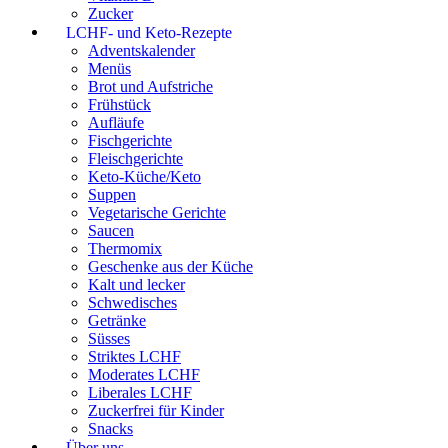
Zucker
LCHF- und Keto-Rezepte
Adventskalender
Menüs
Brot und Aufstriche
Frühstück
Aufläufe
Fischgerichte
Fleischgerichte
Keto-Küche/Keto
Suppen
Vegetarische Gerichte
Saucen
Thermomix
Geschenke aus der Küche
Kalt und lecker
Schwedisches
Getränke
Süsses
Striktes LCHF
Moderates LCHF
Liberales LCHF
Zuckerfrei für Kinder
Snacks
Über uns