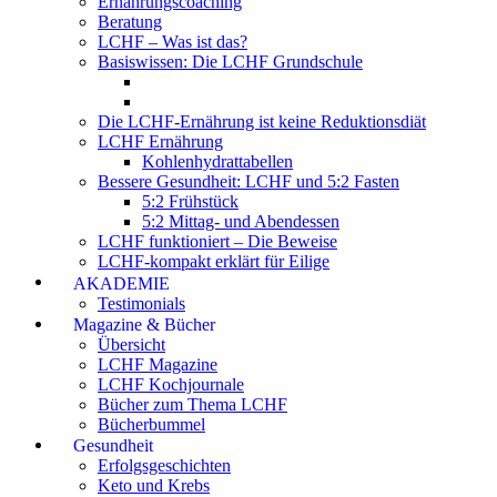
Ernährungscoaching
Beratung
LCHF – Was ist das?
Basiswissen: Die LCHF Grundschule
Die LCHF-Ernährung ist keine Reduktionsdiät
LCHF Ernährung
Kohlenhydrattabellen
Bessere Gesundheit: LCHF und 5:2 Fasten
5:2 Frühstück
5:2 Mittag- und Abendessen
LCHF funktioniert – Die Beweise
LCHF-kompakt erklärt für Eilige
AKADEMIE
Testimonials
Magazine & Bücher
Übersicht
LCHF Magazine
LCHF Kochjournale
Bücher zum Thema LCHF
Bücherbummel
Gesundheit
Erfolgsgeschichten
Keto und Krebs