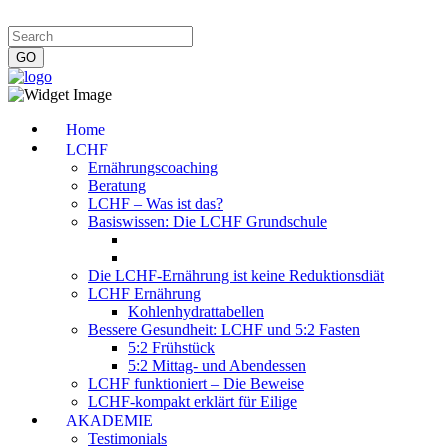
Impressum
|
Datenschutzerklärung
|
Kontakt
|
Newsletter
Home
LCHF
Ernährungscoaching
Beratung
LCHF – Was ist das?
Basiswissen: Die LCHF Grundschule
Die LCHF-Ernährung ist keine Reduktionsdiät
LCHF Ernährung
Kohlenhydrattabellen
Bessere Gesundheit: LCHF und 5:2 Fasten
5:2 Frühstück
5:2 Mittag- und Abendessen
LCHF funktioniert – Die Beweise
LCHF-kompakt erklärt für Eilige
AKADEMIE
Testimonials