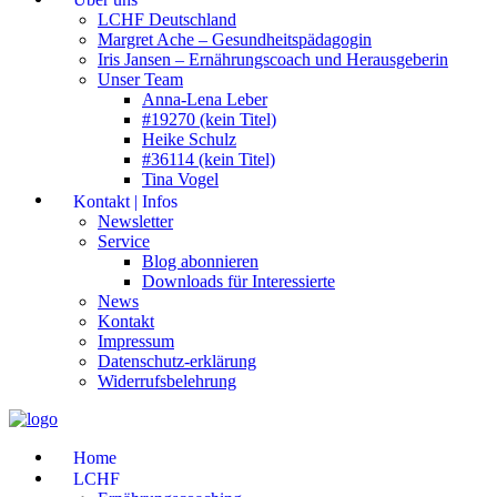
LCHF Deutschland
Margret Ache – Gesundheitspädagogin
Iris Jansen – Ernährungscoach und Herausgeberin
Unser Team
Anna-Lena Leber
#19270 (kein Titel)
Heike Schulz
#36114 (kein Titel)
Tina Vogel
Kontakt | Infos
Newsletter
Service
Blog abonnieren
Downloads für Interessierte
News
Kontakt
Impressum
Datenschutz-erklärung
Widerrufsbelehrung
Home
LCHF