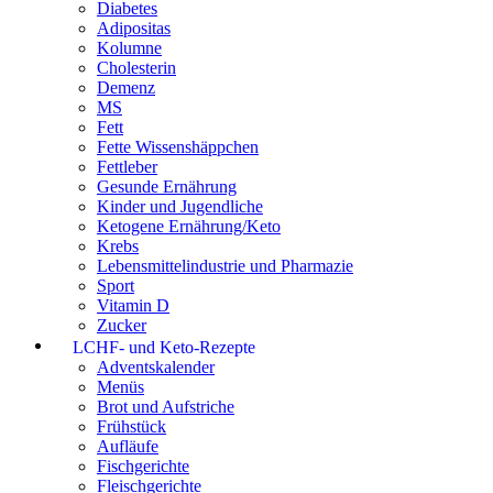
Diabetes
Adipositas
Kolumne
Cholesterin
Demenz
MS
Fett
Fette Wissenshäppchen
Fettleber
Gesunde Ernährung
Kinder und Jugendliche
Ketogene Ernährung/Keto
Krebs
Lebensmittelindustrie und Pharmazie
Sport
Vitamin D
Zucker
LCHF- und Keto-Rezepte
Adventskalender
Menüs
Brot und Aufstriche
Frühstück
Aufläufe
Fischgerichte
Fleischgerichte