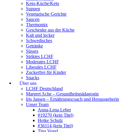
Keto-Küche/Keto
Suppen
Vegetarische Gerichte
Saucen
Thermomix
Geschenke aus der Küche
Kalt und lecker
Schwedisches
Getränke
Süsses
Striktes LCHF
Moderates LCHF
Liberales LCHF
Zuckerfrei für Kinder
Snacks
Über uns
LCHF Deutschland
Margret Ache – Gesundheitspädagogin
Iris Jansen – Ernährungscoach und Herausgeberin
Unser Team
Anna-Lena Leber
#19270 (kein Titel)
Heike Schulz
#36114 (kein Titel)
Tina Vogel