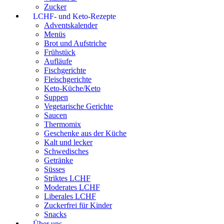
Zucker
LCHF- und Keto-Rezepte
Adventskalender
Menüs
Brot und Aufstriche
Frühstück
Aufläufe
Fischgerichte
Fleischgerichte
Keto-Küche/Keto
Suppen
Vegetarische Gerichte
Saucen
Thermomix
Geschenke aus der Küche
Kalt und lecker
Schwedisches
Getränke
Süsses
Striktes LCHF
Moderates LCHF
Liberales LCHF
Zuckerfrei für Kinder
Snacks
Über uns