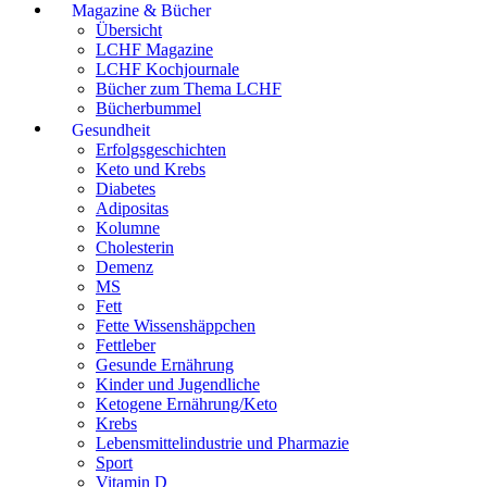
Magazine & Bücher
Übersicht
LCHF Magazine
LCHF Kochjournale
Bücher zum Thema LCHF
Bücherbummel
Gesundheit
Erfolgsgeschichten
Keto und Krebs
Diabetes
Adipositas
Kolumne
Cholesterin
Demenz
MS
Fett
Fette Wissenshäppchen
Fettleber
Gesunde Ernährung
Kinder und Jugendliche
Ketogene Ernährung/Keto
Krebs
Lebensmittelindustrie und Pharmazie
Sport
Vitamin D