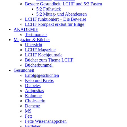
Bessere Gesundheit: LCHF und 5:2 Fasten
5:2 Frühstück
5:2 Mittag- und Abendessen
LCHF funktioniert – Die Beweise
LCHF-kompakt erklärt für Eilige
AKADEMIE
Testimonials
Magazine & Bücher
Übersicht
LCHF Magazine
LCHF Kochjournale
Bücher zum Thema LCHF
Bücherbummel
Gesundheit
Erfolgsgeschichten
Keto und Krebs
Diabetes
Adipositas
Kolumne
Cholesterin
Demenz
MS
Fett
Fette Wissenshäppchen
Fettleber