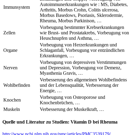
Autoimmunerkrankungen wie : MS, Diabetes,
Immunsystem
Arthritis, Morbus Crohn, Colitis ulcerosa,
Morbus Basedows, Psoriasis, Sklerodermie,
Rheuma, Morbus Parkinison, …
Vorbeugung bestimmter Krebserkrankungen
Zellen
wie Brust- und Prostatakrebs, Vorbeugung von
Heuschnupfen und Asthma, …
Vorbeugung von Herzerkrankungen und
Organe
Schlaganfall, Vorbeugung vor entzündlichen
Erkrankungen, …
Vorbeugung von depressiven Verstimmungen
Nerven
und Depression, Vorbeugung vor Demenz,
Myasthenia Gravis, …
Verbesserung des allgemeinen Wohlbefindens
Wohlbefinden
und der Lebensqualität, Verbesserung der
Energie, …
Vorbeugung von Osteoporose und
Knochen
Knochenbrüchen, …
Muskeln
Verbesserung der Muskelkraft, …
Quelle und Literatur zu Studien: Vitamin D bei Rheuma
http://www.ncbi.nlm.nih.gov/pmc/articles/PMC3539179/