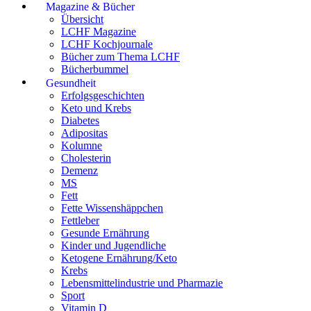
Magazine & Bücher
Übersicht
LCHF Magazine
LCHF Kochjournale
Bücher zum Thema LCHF
Bücherbummel
Gesundheit
Erfolgsgeschichten
Keto und Krebs
Diabetes
Adipositas
Kolumne
Cholesterin
Demenz
MS
Fett
Fette Wissenshäppchen
Fettleber
Gesunde Ernährung
Kinder und Jugendliche
Ketogene Ernährung/Keto
Krebs
Lebensmittelindustrie und Pharmazie
Sport
Vitamin D