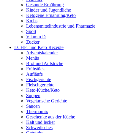
Gesunde Ernährung
Kinder und Jugendliche
Ketogene Ernährung/Keto
Krebs
Lebensmittelindustrie und Pharmazie
Sport
Vitamin D
Zucker
LCHF- und Keto-Rezepte
Adventskalender
Menüs
Brot und Aufstriche
Frühstück
Aufläufe
Fischgerichte
Fleischgerichte
Keto-Küche/Keto
Suppen
Vegetarische Gerichte
Saucen
Thermomix
Geschenke aus der Küche
Kalt und lecker
Schwedisches
Getränke