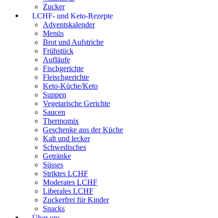
Zucker
LCHF- und Keto-Rezepte
Adventskalender
Menüs
Brot und Aufstriche
Frühstück
Aufläufe
Fischgerichte
Fleischgerichte
Keto-Küche/Keto
Suppen
Vegetarische Gerichte
Saucen
Thermomix
Geschenke aus der Küche
Kalt und lecker
Schwedisches
Getränke
Süsses
Striktes LCHF
Moderates LCHF
Liberales LCHF
Zuckerfrei für Kinder
Snacks
Über uns