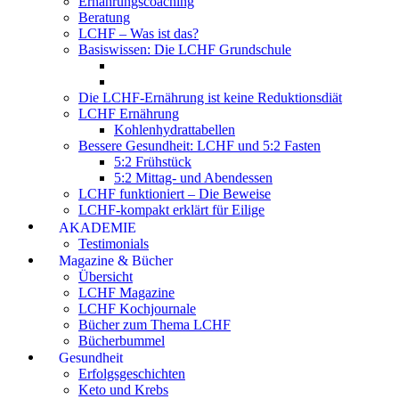
Ernährungscoaching
Beratung
LCHF – Was ist das?
Basiswissen: Die LCHF Grundschule
Die LCHF-Ernährung ist keine Reduktionsdiät
LCHF Ernährung
Kohlenhydrattabellen
Bessere Gesundheit: LCHF und 5:2 Fasten
5:2 Frühstück
5:2 Mittag- und Abendessen
LCHF funktioniert – Die Beweise
LCHF-kompakt erklärt für Eilige
AKADEMIE
Testimonials
Magazine & Bücher
Übersicht
LCHF Magazine
LCHF Kochjournale
Bücher zum Thema LCHF
Bücherbummel
Gesundheit
Erfolgsgeschichten
Keto und Krebs