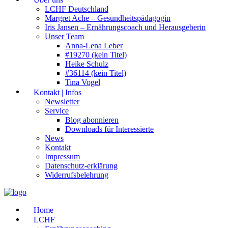
LCHF Deutschland
Margret Ache – Gesundheitspädagogin
Iris Jansen – Ernährungscoach und Herausgeberin
Unser Team
Anna-Lena Leber
#19270 (kein Titel)
Heike Schulz
#36114 (kein Titel)
Tina Vogel
Kontakt | Infos
Newsletter
Service
Blog abonnieren
Downloads für Interessierte
News
Kontakt
Impressum
Datenschutz-erklärung
Widerrufsbelehrung
Home
LCHF