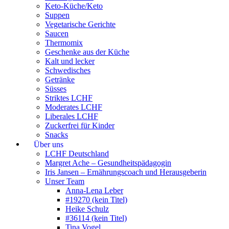
Keto-Küche/Keto
Suppen
Vegetarische Gerichte
Saucen
Thermomix
Geschenke aus der Küche
Kalt und lecker
Schwedisches
Getränke
Süsses
Striktes LCHF
Moderates LCHF
Liberales LCHF
Zuckerfrei für Kinder
Snacks
Über uns
LCHF Deutschland
Margret Ache – Gesundheitspädagogin
Iris Jansen – Ernährungscoach und Herausgeberin
Unser Team
Anna-Lena Leber
#19270 (kein Titel)
Heike Schulz
#36114 (kein Titel)
Tina Vogel