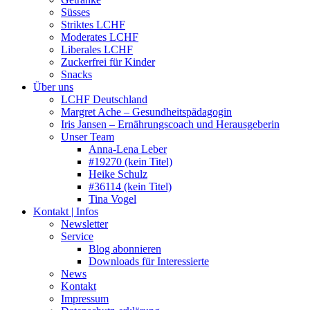
Süsses
Striktes LCHF
Moderates LCHF
Liberales LCHF
Zuckerfrei für Kinder
Snacks
Über uns
LCHF Deutschland
Margret Ache – Gesundheitspädagogin
Iris Jansen – Ernährungscoach und Herausgeberin
Unser Team
Anna-Lena Leber
#19270 (kein Titel)
Heike Schulz
#36114 (kein Titel)
Tina Vogel
Kontakt | Infos
Newsletter
Service
Blog abonnieren
Downloads für Interessierte
News
Kontakt
Impressum