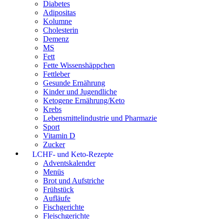
Diabetes
Adipositas
Kolumne
Cholesterin
Demenz
MS
Fett
Fette Wissenshäppchen
Fettleber
Gesunde Ernährung
Kinder und Jugendliche
Ketogene Ernährung/Keto
Krebs
Lebensmittelindustrie und Pharmazie
Sport
Vitamin D
Zucker
LCHF- und Keto-Rezepte
Adventskalender
Menüs
Brot und Aufstriche
Frühstück
Aufläufe
Fischgerichte
Fleischgerichte