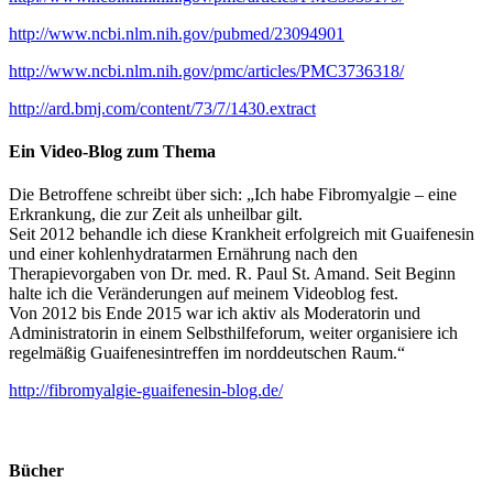
http://www.ncbi.nlm.nih.gov/pubmed/23094901
http://www.ncbi.nlm.nih.gov/pmc/articles/PMC3736318/
http://ard.bmj.com/content/73/7/1430.extract
Ein Video-Blog zum Thema
Die Betroffene schreibt über sich: „Ich habe Fibromyalgie – eine
Erkrankung, die zur Zeit als unheilbar gilt.
Seit 2012 behandle ich diese Krankheit erfolgreich mit Guaifenesin
und einer kohlenhydratarmen Ernährung nach den
Therapievorgaben von Dr. med. R. Paul St. Amand. Seit Beginn
halte ich die Veränderungen auf meinem Videoblog fest.
Von 2012 bis Ende 2015 war ich aktiv als Moderatorin und
Administratorin in einem Selbsthilfeforum, weiter organisiere ich
regelmäßig Guaifenesintreffen im norddeutschen Raum.“
http://fibromyalgie-guaifenesin-blog.de/
Bücher