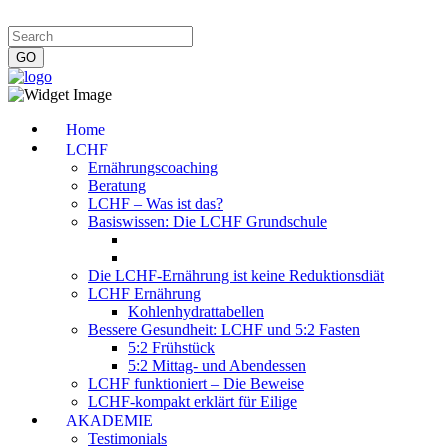
Impressum
|
Datenschutzerklärung
|
Kontakt
|
Newsletter
Home
LCHF
Ernährungscoaching
Beratung
LCHF – Was ist das?
Basiswissen: Die LCHF Grundschule
Die LCHF-Ernährung ist keine Reduktionsdiät
LCHF Ernährung
Kohlenhydrattabellen
Bessere Gesundheit: LCHF und 5:2 Fasten
5:2 Frühstück
5:2 Mittag- und Abendessen
LCHF funktioniert – Die Beweise
LCHF-kompakt erklärt für Eilige
AKADEMIE
Testimonials