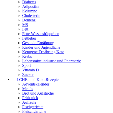
Diabetes
Adipositas
Kolumne
Cholesterin
Demenz
MS
Fett
Fette Wissenshäppchen
Fettleber
Gesunde Ernährung
Kinder und Jugendliche
Ketogene Ernährung/Keto
Krebs
Lebensmittelindustrie und Pharmazie
Sport
Vitamin D
Zucker
LCHF- und Keto-Rezepte
Adventskalender
Menüs
Brot und Aufstriche
Frühstück
Aufläufe
Fischgerichte
Fleischgerichte