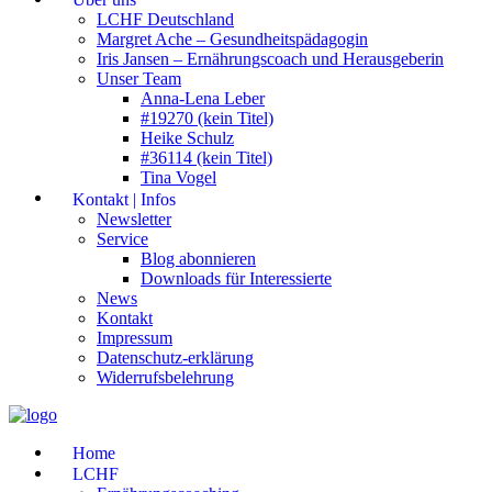
LCHF Deutschland
Margret Ache – Gesundheitspädagogin
Iris Jansen – Ernährungscoach und Herausgeberin
Unser Team
Anna-Lena Leber
#19270 (kein Titel)
Heike Schulz
#36114 (kein Titel)
Tina Vogel
Kontakt | Infos
Newsletter
Service
Blog abonnieren
Downloads für Interessierte
News
Kontakt
Impressum
Datenschutz-erklärung
Widerrufsbelehrung
Home
LCHF