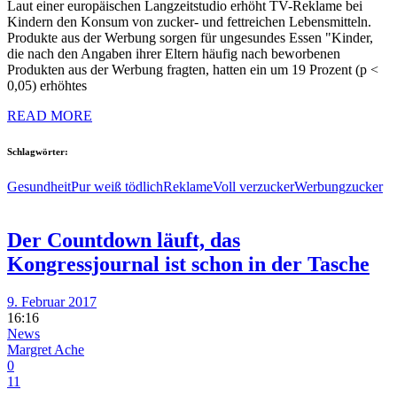
Laut einer europäischen Langzeitstudio erhöht TV-Reklame bei
Kindern den Konsum von zucker- und fett­reichen Lebensmitteln.
Produkte aus der Werbung sorgen für ungesundes Essen "Kinder,
die nach den Angaben ihrer Eltern häufig nach beworbenen
Produkten aus der Werbung fragten, hatten ein um 19 Prozent (p <
0,05) erhöhtes
READ MORE
Schlagwörter:
Gesundheit
Pur weiß tödlich
Reklame
Voll verzucker
Werbung
zucker
Der Countdown läuft, das
Kongressjournal ist schon in der Tasche
9. Februar 2017
16:16
News
Margret Ache
0
11