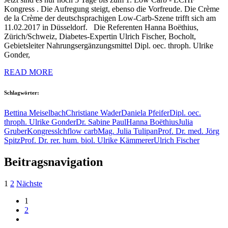
Kongress . Die Aufregung steigt, ebenso die Vorfreude. Die Crème
de la Crème der deutschsprachigen Low-Carb-Szene trifft sich am
11.02.2017 in Düsseldorf. Die Referenten Hanna Boëthius,
Zürich/Schweiz, Diabetes-Expertin Ulrich Fischer, Bocholt,
Gebietsleiter Nahrungsergänzungsmittel Dipl. oec. throph. Ulrike
Gonder,
READ MORE
Schlagwörter:
Bettina Meiselbach
Christiane Wader
Daniela Pfeifer
Dipl. oec.
throph. Ulrike Gonder
Dr. Sabine Paul
Hanna Boëthius
Julia
Gruber
Kongress
lchf
low carb
Mag. Julia Tulipan
Prof. Dr. med. Jörg
Spitz
Prof. Dr. rer. hum. biol. Ulrike Kämmerer
Ulrich Fischer
Beitragsnavigation
1
2
Nächste
1
2