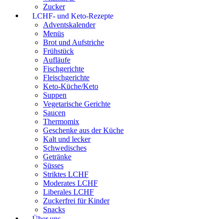
Zucker
LCHF- und Keto-Rezepte
Adventskalender
Menüs
Brot und Aufstriche
Frühstück
Aufläufe
Fischgerichte
Fleischgerichte
Keto-Küche/Keto
Suppen
Vegetarische Gerichte
Saucen
Thermomix
Geschenke aus der Küche
Kalt und lecker
Schwedisches
Getränke
Süsses
Striktes LCHF
Moderates LCHF
Liberales LCHF
Zuckerfrei für Kinder
Snacks
Über uns