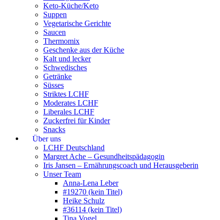
Keto-Küche/Keto
Suppen
Vegetarische Gerichte
Saucen
Thermomix
Geschenke aus der Küche
Kalt und lecker
Schwedisches
Getränke
Süsses
Striktes LCHF
Moderates LCHF
Liberales LCHF
Zuckerfrei für Kinder
Snacks
Über uns
LCHF Deutschland
Margret Ache – Gesundheitspädagogin
Iris Jansen – Ernährungscoach und Herausgeberin
Unser Team
Anna-Lena Leber
#19270 (kein Titel)
Heike Schulz
#36114 (kein Titel)
Tina Vogel