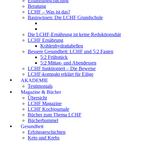
Ernährungscoaching
Beratung
LCHF – Was ist das?
Basiswissen: Die LCHF Grundschule
Die LCHF-Ernährung ist keine Reduktionsdiät
LCHF Ernährung
Kohlenhydrattabellen
Bessere Gesundheit: LCHF und 5:2 Fasten
5:2 Frühstück
5:2 Mittag- und Abendessen
LCHF funktioniert – Die Beweise
LCHF-kompakt erklärt für Eilige
AKADEMIE
Testimonials
Magazine & Bücher
Übersicht
LCHF Magazine
LCHF Kochjournale
Bücher zum Thema LCHF
Bücherbummel
Gesundheit
Erfolgsgeschichten
Keto und Krebs