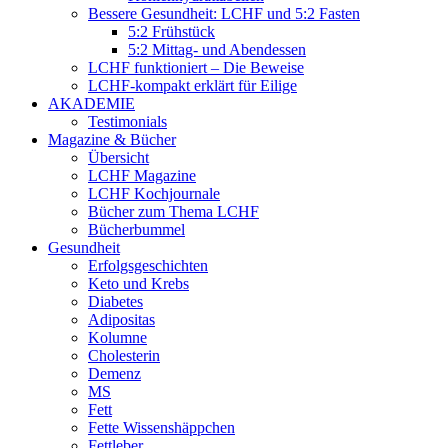
Bessere Gesundheit: LCHF und 5:2 Fasten
5:2 Frühstück
5:2 Mittag- und Abendessen
LCHF funktioniert – Die Beweise
LCHF-kompakt erklärt für Eilige
AKADEMIE
Testimonials
Magazine & Bücher
Übersicht
LCHF Magazine
LCHF Kochjournale
Bücher zum Thema LCHF
Bücherbummel
Gesundheit
Erfolgsgeschichten
Keto und Krebs
Diabetes
Adipositas
Kolumne
Cholesterin
Demenz
MS
Fett
Fette Wissenshäppchen
Fettleber