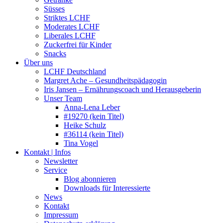
Süsses
Striktes LCHF
Moderates LCHF
Liberales LCHF
Zuckerfrei für Kinder
Snacks
Über uns
LCHF Deutschland
Margret Ache – Gesundheitspädagogin
Iris Jansen – Ernährungscoach und Herausgeberin
Unser Team
Anna-Lena Leber
#19270 (kein Titel)
Heike Schulz
#36114 (kein Titel)
Tina Vogel
Kontakt | Infos
Newsletter
Service
Blog abonnieren
Downloads für Interessierte
News
Kontakt
Impressum