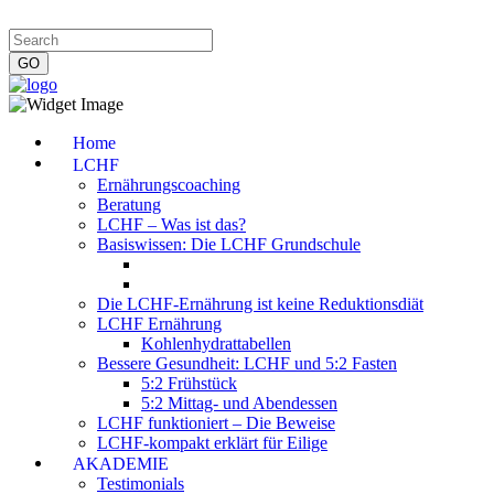
Impressum
|
Datenschutzerklärung
|
Kontakt
|
Newsletter
Home
LCHF
Ernährungscoaching
Beratung
LCHF – Was ist das?
Basiswissen: Die LCHF Grundschule
Die LCHF-Ernährung ist keine Reduktionsdiät
LCHF Ernährung
Kohlenhydrattabellen
Bessere Gesundheit: LCHF und 5:2 Fasten
5:2 Frühstück
5:2 Mittag- und Abendessen
LCHF funktioniert – Die Beweise
LCHF-kompakt erklärt für Eilige
AKADEMIE
Testimonials