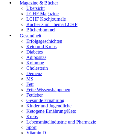
Magazine & Bücher
Übersicht
LCHF Magazine
LCHF Kochjournale
Bücher zum Thema LCHF
Bücherbummel
Gesundheit
Erfolgsgeschichten
Keto und Krebs
Diabetes
Adipositas
Kolumne
Cholesterin
Demenz
MS
Fett
Fette Wissenshäppchen
Fettleber
Gesunde Ernährung
Kinder und Jugendliche
Ketogene Ernährung/Keto
Krebs
Lebensmittelindustrie und Pharmazie
Sport
Vitamin D