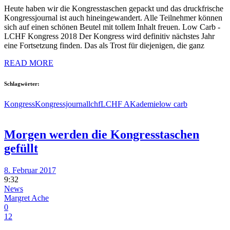
Heute haben wir die Kongresstaschen gepackt und das druckfrische
Kongressjournal ist auch hineingewandert. Alle Teilnehmer können
sich auf einen schönen Beutel mit tollem Inhalt freuen. Low Carb -
LCHF Kongress 2018 Der Kongress wird definitiv nächstes Jahr
eine Fortsetzung finden. Das als Trost für diejenigen, die ganz
READ MORE
Schlagwörter:
Kongress
Kongressjournal
lchf
LCHF AKademie
low carb
Morgen werden die Kongresstaschen
gefüllt
8. Februar 2017
9:32
News
Margret Ache
0
12