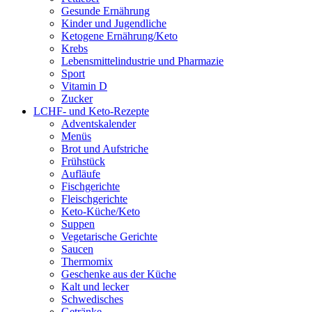
Gesunde Ernährung
Kinder und Jugendliche
Ketogene Ernährung/Keto
Krebs
Lebensmittelindustrie und Pharmazie
Sport
Vitamin D
Zucker
LCHF- und Keto-Rezepte
Adventskalender
Menüs
Brot und Aufstriche
Frühstück
Aufläufe
Fischgerichte
Fleischgerichte
Keto-Küche/Keto
Suppen
Vegetarische Gerichte
Saucen
Thermomix
Geschenke aus der Küche
Kalt und lecker
Schwedisches
Getränke