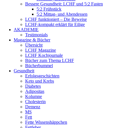
Bessere Gesundheit: LCHF und 5:2 Fasten
5:2 Frühstück
5:2 Mittag- und Abendessen
LCHF funktioniert – Die Beweise
LCHF-kompakt erklärt für Eilige
AKADEMIE
Testimonials
Magazine & Bücher
Übersicht
LCHF Magazine
LCHF Kochjournale
Bücher zum Thema LCHF
Bücherbummel
Gesundheit
Erfolgsgeschichten
Keto und Krebs
Diabetes
Adipositas
Kolumne
Cholesterin
Demenz
MS
Fett
Fette Wissenshäppchen
Fettleber