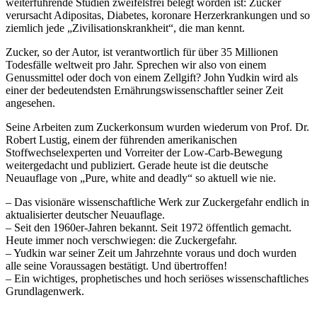
weiterführende Studien zweifelsfrei belegt worden ist: Zucker
verursacht Adipositas, Diabetes, koronare Herzerkrankungen und so
ziemlich jede „Zivilisationskrankheit“, die man kennt.
Zucker, so der Autor, ist verantwortlich für über 35 Millionen
Todesfälle weltweit pro Jahr. Sprechen wir also von einem
Genussmittel oder doch von einem Zellgift? John Yudkin wird als
einer der bedeutendsten Ernährungswissenschaftler seiner Zeit
angesehen.
Seine Arbeiten zum Zuckerkonsum wurden wiederum von Prof. Dr.
Robert Lustig, einem der führenden amerikanischen
Stoffwechselexperten und Vorreiter der Low-Carb-Bewegung
weitergedacht und publiziert. Gerade heute ist die deutsche
Neuauflage von „Pure, white and deadly“ so aktuell wie nie.
– Das visionäre wissenschaftliche Werk zur Zuckergefahr endlich in
aktualisierter deutscher Neuauflage.
– Seit den 1960er-Jahren bekannt. Seit 1972 öffentlich gemacht.
Heute immer noch verschwiegen: die Zuckergefahr.
– Yudkin war seiner Zeit um Jahrzehnte voraus und doch wurden
alle seine Voraussagen bestätigt. Und übertroffen!
– Ein wichtiges, prophetisches und hoch seriöses wissenschaftliches
Grundlagenwerk.