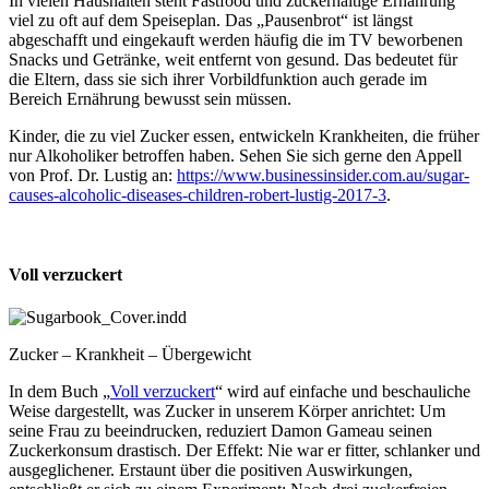
In vielen Haushalten steht Fastfood und zuckerhaltige Ernährung
viel zu oft auf dem Speiseplan. Das „Pausenbrot“ ist längst
abgeschafft und eingekauft werden häufig die im TV beworbenen
Snacks und Getränke, weit entfernt von gesund. Das bedeutet für
die Eltern, dass sie sich ihrer Vorbildfunktion auch gerade im
Bereich Ernährung bewusst sein müssen.
Kinder, die zu viel Zucker essen, entwickeln Krankheiten, die früher
nur Alkoholiker betroffen haben. Sehen Sie sich gerne den Appell
von Prof. Dr. Lustig an:
https://www.businessinsider.com.au/sugar-
causes-alcoholic-diseases-children-robert-lustig-2017-3
.
Voll verzuckert
Zucker – Krankheit – Übergewicht
In dem Buch „
Voll verzuckert
“ wird auf einfache und beschauliche
Weise dargestellt, was Zucker in unserem Körper anrichtet: Um
seine Frau zu beeindrucken, reduziert Damon Gameau seinen
Zuckerkonsum drastisch. Der Effekt: Nie war er fitter, schlanker und
ausgeglichener. Erstaunt über die positiven Auswirkungen,