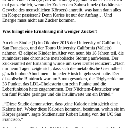
mal ganz ehrlich, wenn der Zucker den Zahnschmelz (das härteste
Gewebe des menschlichen Körpers) angreift, was kann dann alles
im Körper passieren? Denn Karies ist nur der Anfang… Und
Energie muss nicht aus Zucker kommen.
Was bringt eine Ernährung mit weniger Zucker?
An einer Studie (1) im Oktober 2015 der University of California,
San Francisco, und der Touro University California (Vallejo)
nahmen 43 adipöse Kinder im Alter von neun bis 18 Jahren teil, die
zumindest eine chronische metabolische Störung aufwiesen. Der
Zuckeranteil der Ernährung wurde um zwei Drittel reduziert. „Nach
nur neun Tagen zeigte sich, dass sich die metabolische Gesundheit –
gänzlich ohne Abnehmen – in jeder Hinsicht gebessert hatte. Der
diastolische Blutdruck war um 5 mm gesunken, die Triglyceride um
33 Punkte, das LDL-Cholesterin um zehn Punkte und die
Leberfunktion hatte zugenommen. Der Nüchtern-Blutzucker war
um fünf Punkte geringer und die Insulinwerte um ein Drittel.“
„“Diese Studie demonstriert, dass ‚eine Kalorie nicht gleich eine
Kalorie ist‘. Woher diese Kalorien kommen, bestimmt, wohin sie im
Körper gehen“, sagte Studienautor Robert Lustig von der UC San
Francisco.“