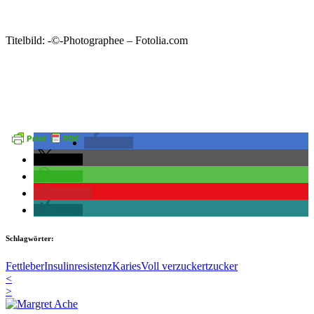
Titelbild: -©-Photographee – Fotolia.com
teilen
teilen
teilen
merken
teilen
Schlagwörter:
Fettleber
Insulinresistenz
Karies
Voll verzuckert
zucker
<
>