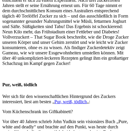
entschließt er sich zu einem Experiment: Nach drei zuckerfreien
Jahren stellt er seine Ernährung erneut um. Für 60 Tage nimmt er
dem durchschnittlichen Konsum eines Australiers entsprechend
täglich 40 Teelöffel Zucker zu sich – und das ausschließlich in Form
sogenannter gesunder Nahrungsmittel wie Müsli, fettarmen Joghurt
und Säfte. Süßigkeiten sind Tabu! Das Ergebnis ist schockierend:
Neun Kilo mehr, das Frühstadium einer Fettleber und Diabetes!
Vollverzuckert – That Sugar Book beschreibt, wie die Droge Zucker
unseren Körper und unser Gehirn zerstört und wie leicht wir Zucker
konsumieren, ohne es zu wissen. Als findiger Zuckerdetektiv zeigt
Gameau, wie wir unsere Essgewohnheiten umstellen können. Mit
über 40 unkompliziert-leckeren Rezepten gelingt ihm ein großartiger
Schachzug im Kampf gegen Zucker!
Pur, weiß, tödlich
Wer sich für den wissenschaftlichen Hintergrund des Zuckers
interessiert, liest am besten „
Pur, weiß, tödlich
„:
Vom Küchenschrank ins Giftkabinett?
Vor über 40 Jahren schrieb John Yudkin sein visionäres Buch „Pure,
white and deadly“ und brachte auf den Punkt, was heute durch