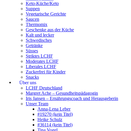
Keto-Küche/Keto
Suppen
Vegetarische Gerichte
Saucen
Thermomix
Geschenke aus der Küche
Kalt und lecker
Schwedisches
Getränke
Süsses
Striktes LCHF
Moderates LCHF
Liberales LCHF
Zuckerfrei für Kinder
Snacks
Über uns
LCHF Deutschland
Margret Ache – Gesundheitspädagogin
Iris Jansen – Ernährungscoach und Herausgeberin
Unser Team
Anna-Lena Leber
#19270 (kein Titel)
Heike Schulz
#36114 (kein Titel)
Tina Vogel