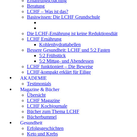
Ernährungscoaching
Beratung
LCHF – Was ist das?
Basiswissen: Die LCHF Grundschule
Die LCHF-Ernährung ist keine Reduktionsdiät
LCHF Ernährung
Kohlenhydrattabellen
Bessere Gesundheit: LCHF und 5:2 Fasten
5:2 Frühstück
5:2 Mittag- und Abendessen
LCHF funktioniert – Die Beweise
LCHF-kompakt erklärt für Eilige
AKADEMIE
Testimonials
Magazine & Bücher
Übersicht
LCHF Magazine
LCHF Kochjournale
Bücher zum Thema LCHF
Bücherbummel
Gesundheit
Erfolgsgeschichten
Keto und Krebs