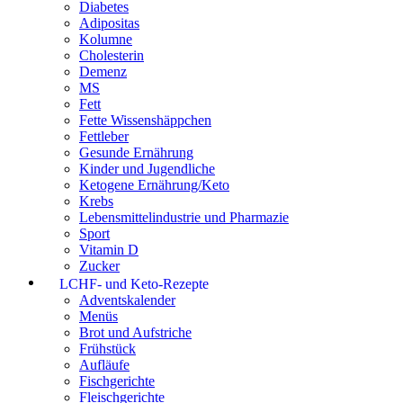
Diabetes
Adipositas
Kolumne
Cholesterin
Demenz
MS
Fett
Fette Wissenshäppchen
Fettleber
Gesunde Ernährung
Kinder und Jugendliche
Ketogene Ernährung/Keto
Krebs
Lebensmittelindustrie und Pharmazie
Sport
Vitamin D
Zucker
LCHF- und Keto-Rezepte
Adventskalender
Menüs
Brot und Aufstriche
Frühstück
Aufläufe
Fischgerichte
Fleischgerichte