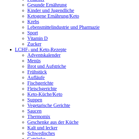
Gesunde Ernährung
Kinder und Jugendliche
Ketogene Ernährung/Keto
Krebs
Lebensmittelindustrie und Pharmazie
Sport
Vitamin D
Zucker
LCHF- und Keto-Rezepte
Adventskalender
Menüs
Brot und Aufstriche
Frühstück
Aufläufe
Fischgerichte
Fleischgerichte
Keto-Küche/Keto
Suppen
Vegetarische Gerichte
Saucen
Thermomix
Geschenke aus der Küche
Kalt und lecker
Schwedisches
Getränke