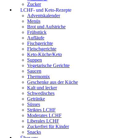
Zucker
LCHF- und Keto-Rezepte
Adventskalender
Menüs
Brot und Aufstriche
Frühstück
Aufläufe
Fischgerichte
Fleischgerichte
Keto-Küche/Keto
Suppen
Vegetarische Gerichte
Saucen
Thermomix
Geschenke aus der Küche
Kalt und lecker
Schwedisches
Getränke
Süsses
Striktes LCHF
Moderates LCHF
Liberales LCHF
Zuckerfrei für Kinder
Snacks
Über uns