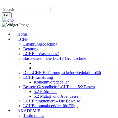
Impressum
|
Datenschutzerklärung
|
Kontakt
|
Newsletter
Home
LCHF
Ernährungscoaching
Beratung
LCHF – Was ist das?
Basiswissen: Die LCHF Grundschule
Die LCHF-Ernährung ist keine Reduktionsdiät
LCHF Ernährung
Kohlenhydrattabellen
Bessere Gesundheit: LCHF und 5:2 Fasten
5:2 Frühstück
5:2 Mittag- und Abendessen
LCHF funktioniert – Die Beweise
LCHF-kompakt erklärt für Eilige
AKADEMIE
Testimonials