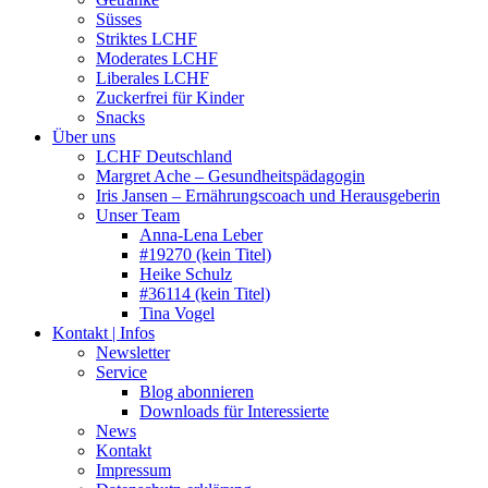
Süsses
Striktes LCHF
Moderates LCHF
Liberales LCHF
Zuckerfrei für Kinder
Snacks
Über uns
LCHF Deutschland
Margret Ache – Gesundheitspädagogin
Iris Jansen – Ernährungscoach und Herausgeberin
Unser Team
Anna-Lena Leber
#19270 (kein Titel)
Heike Schulz
#36114 (kein Titel)
Tina Vogel
Kontakt | Infos
Newsletter
Service
Blog abonnieren
Downloads für Interessierte
News
Kontakt
Impressum