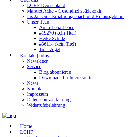
LCHF Deutschland
Margret Ache – Gesundheitspädagogin
Iris Jansen – Ernährungscoach und Herausgeberin
Unser Team
Anna-Lena Leber
#19270 (kein Titel)
Heike Schulz
#36114 (kein Titel)
Tina Vogel
Kontakt | Infos
Newsletter
Service
Blog abonnieren
Downloads für Interessierte
News
Kontakt
Impressum
Datenschutz-erklärung
Widerrufsbelehrung
Home
LCHF