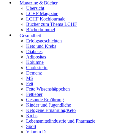
Magazine & Bücher
Übersicht
LCHF Magazine
LCHF Kochjournale
Bücher zum Thema LCHF
Bücherbummel
Gesundheit
Erfolgsgeschichten
Keto und Krebs
Diabetes
Adipositas
Kolumne
Cholesterin
Demenz
MS
Fett
Fette Wissenshäppchen
Fettleber
Gesunde Ernährung
Kinder und Jugendliche
Ketogene Ernährung/Keto
Krebs
Lebensmittelindustrie und Pharmazie
Sport
Vitamin D