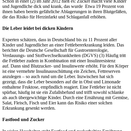
Schon in einer (2) im Jahr 2012 hieß es: Zucker macht viele Kinder
und Jugendliche dick und krank, das wurde Etwa 19 Prozent von
ihnen haben bereits gefährliche Ablagerungen in ihren Blutgefäßen,
die das Risiko für Herzinfarkt und Schlaganfall erhöhen.
Die Leber leidet bei dicken Kindern
Experten schätzen, dass in Deutschland bis zu 11 Prozent aller
Kinder und Jugendlicher an einer Fettlebererkrankung leiden. Das
berichtet die Deutsche Gesellschaft für Gastroenterologie,
Verdauungs- und Stoffwechselkrankheiten (DGVS) (3) Häufig tritt
die Fettleber zudem in Kombination mit einer Insulinresistenz
auf. Dann sind Blutzucker- und Insulinwerte erhöht. Für den Körper
ist eine vermehrte Insulinausschüttung ein Zeichen, Fettreserven
anzulegen – so auch rund um die Leber. In­zwischen hat sich
gezeigt, dass die Le­ber besonders auf die in Obst und Limonade
enthaltene Fruk­tose, empfindlich reagiert. Eine Fettleber ist nicht
spürbar, häufig ist sie ein Zufallsbefund und trifft sowohl schlanke
als auch übergewichtige Kinder. Durch eine Ernährung mit Gemüse,
Salat, Fleisch, Fisch und Eier kann das Risiko einer solchen
Erkrankung gesenkt werden.
Fastfood und Zucker