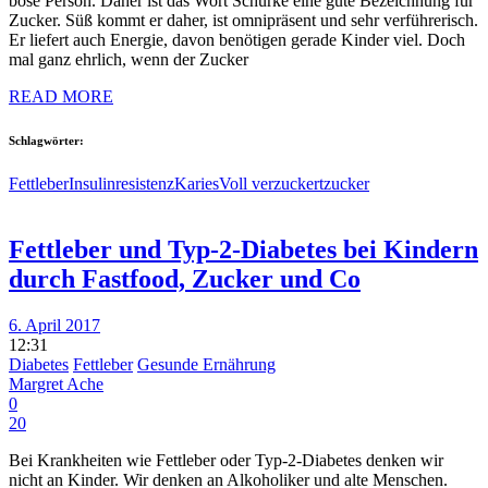
böse Person. Daher ist das Wort Schurke eine gute Bezeichnung für
Zucker. Süß kommt er daher, ist omnipräsent und sehr verführerisch.
Er liefert auch Energie, davon benötigen gerade Kinder viel. Doch
mal ganz ehrlich, wenn der Zucker
READ MORE
Schlagwörter:
Fettleber
Insulinresistenz
Karies
Voll verzuckert
zucker
Fettleber und Typ-2-Diabetes bei Kindern
durch Fastfood, Zucker und Co
6. April 2017
12:31
Diabetes
Fettleber
Gesunde Ernährung
Margret Ache
0
20
Bei Krankheiten wie Fettleber oder Typ-2-Diabetes denken wir
nicht an Kinder. Wir denken an Alkoholiker und alte Menschen.