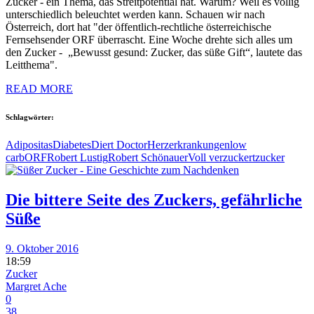
Zucker - ein Thema, das Streitpotential hat. Warum? Weil es völlig
unterschiedlich beleuchtet werden kann. Schauen wir nach
Österreich, dort hat "der öffentlich-rechtliche österreichische
Fernsehsender ORF überrascht. Eine Woche drehte sich alles um
den Zucker - „Bewusst gesund: Zucker, das süße Gift“, lautete das
Leitthema".
READ MORE
Schlagwörter:
Adipositas
Diabetes
Diert Doctor
Herzerkrankungen
low
carb
ORF
Robert Lustig
Robert Schönauer
Voll verzuckert
zucker
Die bittere Seite des Zuckers, gefährliche
Süße
9. Oktober 2016
18:59
Zucker
Margret Ache
0
38