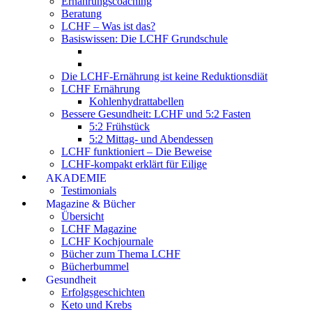
Ernährungscoaching
Beratung
LCHF – Was ist das?
Basiswissen: Die LCHF Grundschule
Die LCHF-Ernährung ist keine Reduktionsdiät
LCHF Ernährung
Kohlenhydrattabellen
Bessere Gesundheit: LCHF und 5:2 Fasten
5:2 Frühstück
5:2 Mittag- und Abendessen
LCHF funktioniert – Die Beweise
LCHF-kompakt erklärt für Eilige
AKADEMIE
Testimonials
Magazine & Bücher
Übersicht
LCHF Magazine
LCHF Kochjournale
Bücher zum Thema LCHF
Bücherbummel
Gesundheit
Erfolgsgeschichten
Keto und Krebs