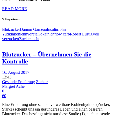
READ MORE
Schlagwörter:
Blutzucker
Damon Gameau
Insulin
John
Yudkin
kohlenhydrate
Kokain
lchf
low carb
Robert Lustig
Voll
verzuckert
Zuckersucht
Blutzucker – Übernehmen Sie die
Kontrolle
16. August 2017
13:43
Gesunde Ernährung
Zucker
Margret Ache
0
60
Eine Ernährung ohne schnell verwertbare Kohlenhydrate (Zucker,
Stärke) schenkt uns ein gesünderes Leben und einen besseren
Blutzucker. Das bestätigt nicht nur diese Studie (1), auch tausende