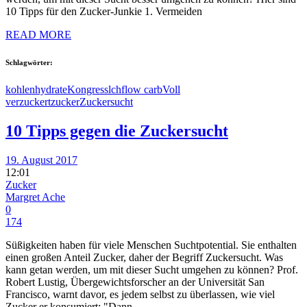
10 Tipps für den Zucker-Junkie 1. Vermeiden
READ MORE
Schlagwörter:
kohlenhydrate
Kongress
lchf
low carb
Voll
verzuckert
zucker
Zuckersucht
10 Tipps gegen die Zuckersucht
19. August 2017
12:01
Zucker
Margret Ache
0
174
Süßigkeiten haben für viele Menschen Suchtpotential. Sie enthalten
einen großen Anteil Zucker, daher der Begriff Zuckersucht. Was
kann getan werden, um mit dieser Sucht umgehen zu können? Prof.
Robert Lustig, Übergewichtsforscher an der Universität San
Francisco, warnt davor, es jedem selbst zu überlassen, wie viel
Zucker er konsumiert: "Dann