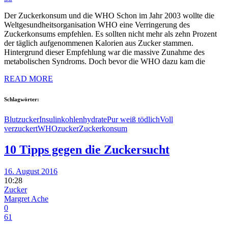
Der Zuckerkonsum und die WHO Schon im Jahr 2003 wollte die
Weltgesundheitsorganisation WHO eine Verringerung des
Zuckerkonsums empfehlen. Es sollten nicht mehr als zehn Prozent
der täglich aufgenommenen Kalorien aus Zucker stammen.
Hintergrund dieser Empfehlung war die massive Zunahme des
metabolischen Syndroms. Doch bevor die WHO dazu kam die
READ MORE
Schlagwörter:
Blutzucker
Insulin
kohlenhydrate
Pur weiß tödlich
Voll
verzuckert
WHO
zucker
Zuckerkonsum
10 Tipps gegen die Zuckersucht
16. August 2016
10:28
Zucker
Margret Ache
0
61