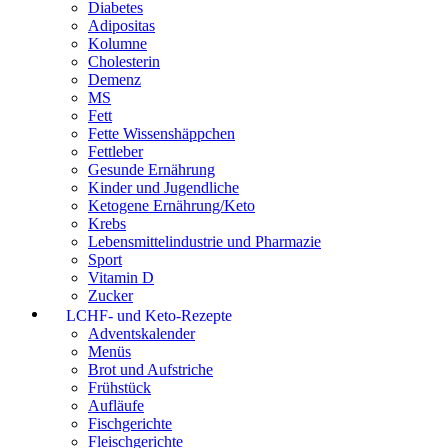
Diabetes
Adipositas
Kolumne
Cholesterin
Demenz
MS
Fett
Fette Wissenshäppchen
Fettleber
Gesunde Ernährung
Kinder und Jugendliche
Ketogene Ernährung/Keto
Krebs
Lebensmittelindustrie und Pharmazie
Sport
Vitamin D
Zucker
LCHF- und Keto-Rezepte
Adventskalender
Menüs
Brot und Aufstriche
Frühstück
Aufläufe
Fischgerichte
Fleischgerichte