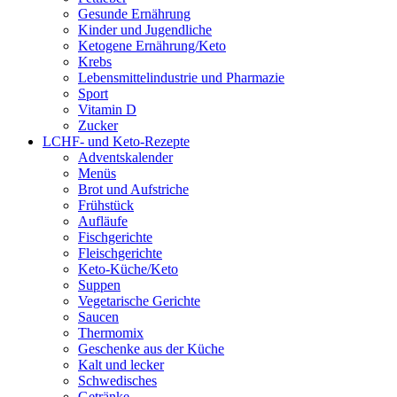
Gesunde Ernährung
Kinder und Jugendliche
Ketogene Ernährung/Keto
Krebs
Lebensmittelindustrie und Pharmazie
Sport
Vitamin D
Zucker
LCHF- und Keto-Rezepte
Adventskalender
Menüs
Brot und Aufstriche
Frühstück
Aufläufe
Fischgerichte
Fleischgerichte
Keto-Küche/Keto
Suppen
Vegetarische Gerichte
Saucen
Thermomix
Geschenke aus der Küche
Kalt und lecker
Schwedisches
Getränke