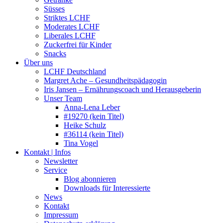
Süsses
Striktes LCHF
Moderates LCHF
Liberales LCHF
Zuckerfrei für Kinder
Snacks
Über uns
LCHF Deutschland
Margret Ache – Gesundheitspädagogin
Iris Jansen – Ernährungscoach und Herausgeberin
Unser Team
Anna-Lena Leber
#19270 (kein Titel)
Heike Schulz
#36114 (kein Titel)
Tina Vogel
Kontakt | Infos
Newsletter
Service
Blog abonnieren
Downloads für Interessierte
News
Kontakt
Impressum