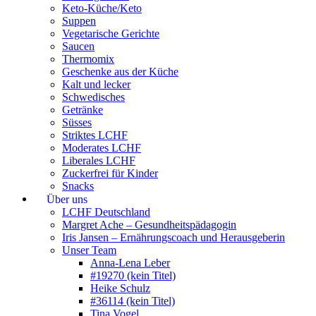
Keto-Küche/Keto
Suppen
Vegetarische Gerichte
Saucen
Thermomix
Geschenke aus der Küche
Kalt und lecker
Schwedisches
Getränke
Süsses
Striktes LCHF
Moderates LCHF
Liberales LCHF
Zuckerfrei für Kinder
Snacks
Über uns
LCHF Deutschland
Margret Ache – Gesundheitspädagogin
Iris Jansen – Ernährungscoach und Herausgeberin
Unser Team
Anna-Lena Leber
#19270 (kein Titel)
Heike Schulz
#36114 (kein Titel)
Tina Vogel