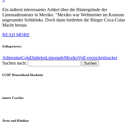
Ein äußerst interessanter Artikel über die Hintergründe der
Limonadensteuer in Mexiko. "Mexiko war Weltmeister im Konsum
ungesunder Softdrinks. Doch dann forderten die Bürger Coca-Colas
Macht heraus
READ MORE
Schlagwörter:
Adipositas
Cola
Diabetes
Limonade
Mexiko
Voll verzuckert
zucker
Suchen nach:
LCHF Deutschland Akademie
unsere Coaches
Ärzte und Kliniken