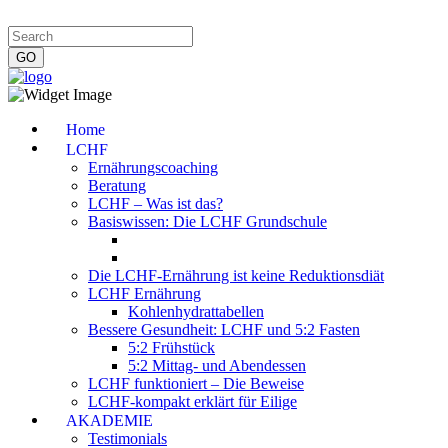
Impressum
|
Datenschutzerklärung
|
Kontakt
|
Newsletter
Home
LCHF
Ernährungscoaching
Beratung
LCHF – Was ist das?
Basiswissen: Die LCHF Grundschule
Die LCHF-Ernährung ist keine Reduktionsdiät
LCHF Ernährung
Kohlenhydrattabellen
Bessere Gesundheit: LCHF und 5:2 Fasten
5:2 Frühstück
5:2 Mittag- und Abendessen
LCHF funktioniert – Die Beweise
LCHF-kompakt erklärt für Eilige
AKADEMIE
Testimonials