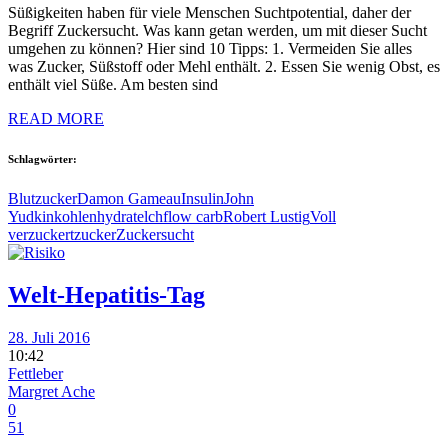
Süßigkeiten haben für viele Menschen Suchtpotential, daher der
Begriff Zuckersucht. Was kann getan werden, um mit dieser Sucht
umgehen zu können? Hier sind 10 Tipps: 1. Vermeiden Sie alles
was Zucker, Süßstoff oder Mehl enthält. 2. Essen Sie wenig Obst, es
enthält viel Süße. Am besten sind
READ MORE
Schlagwörter:
Blutzucker
Damon Gameau
Insulin
John
Yudkin
kohlenhydrate
lchf
low carb
Robert Lustig
Voll
verzuckert
zucker
Zuckersucht
Welt-Hepatitis-Tag
28. Juli 2016
10:42
Fettleber
Margret Ache
0
51