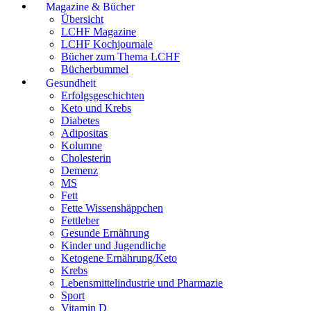
Magazine & Bücher
Übersicht
LCHF Magazine
LCHF Kochjournale
Bücher zum Thema LCHF
Bücherbummel
Gesundheit
Erfolgsgeschichten
Keto und Krebs
Diabetes
Adipositas
Kolumne
Cholesterin
Demenz
MS
Fett
Fette Wissenshäppchen
Fettleber
Gesunde Ernährung
Kinder und Jugendliche
Ketogene Ernährung/Keto
Krebs
Lebensmittelindustrie und Pharmazie
Sport
Vitamin D