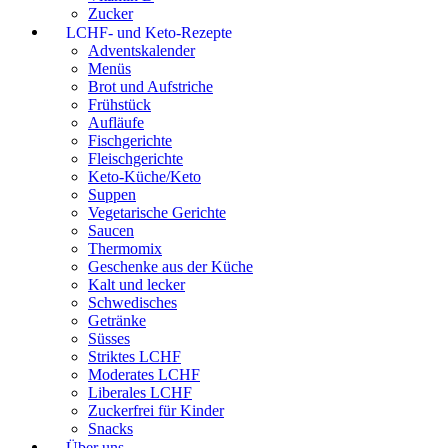
Zucker
LCHF- und Keto-Rezepte
Adventskalender
Menüs
Brot und Aufstriche
Frühstück
Aufläufe
Fischgerichte
Fleischgerichte
Keto-Küche/Keto
Suppen
Vegetarische Gerichte
Saucen
Thermomix
Geschenke aus der Küche
Kalt und lecker
Schwedisches
Getränke
Süsses
Striktes LCHF
Moderates LCHF
Liberales LCHF
Zuckerfrei für Kinder
Snacks
Über uns