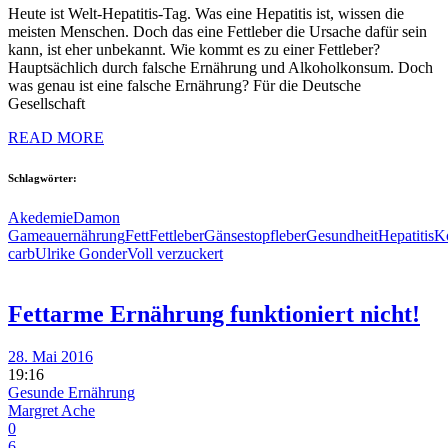
Heute ist Welt-Hepatitis-Tag. Was eine Hepatitis ist, wissen die
meisten Menschen. Doch das eine Fettleber die Ursache dafür sein
kann, ist eher unbekannt. Wie kommt es zu einer Fettleber?
Hauptsächlich durch falsche Ernährung und Alkoholkonsum. Doch
was genau ist eine falsche Ernährung? Für die Deutsche
Gesellschaft
READ MORE
Schlagwörter:
Akedemie
Damon
Gameau
ernährung
Fett
Fettleber
Gänsestopfleber
Gesundheit
Hepatitis
K
carb
Ulrike Gonder
Voll verzuckert
Fettarme Ernährung funktioniert nicht!
28. Mai 2016
19:16
Gesunde Ernährung
Margret Ache
0
6