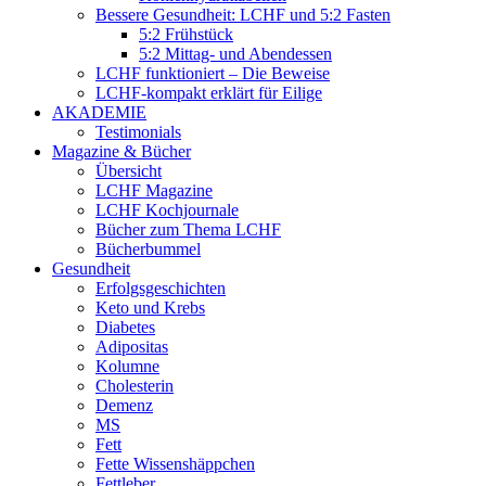
Bessere Gesundheit: LCHF und 5:2 Fasten
5:2 Frühstück
5:2 Mittag- und Abendessen
LCHF funktioniert – Die Beweise
LCHF-kompakt erklärt für Eilige
AKADEMIE
Testimonials
Magazine & Bücher
Übersicht
LCHF Magazine
LCHF Kochjournale
Bücher zum Thema LCHF
Bücherbummel
Gesundheit
Erfolgsgeschichten
Keto und Krebs
Diabetes
Adipositas
Kolumne
Cholesterin
Demenz
MS
Fett
Fette Wissenshäppchen
Fettleber