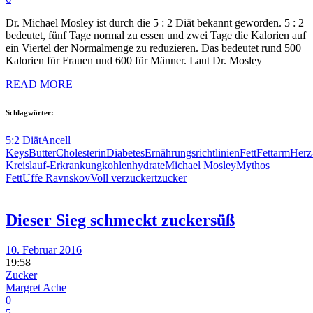
Dr. Michael Mosley ist durch die 5 : 2 Diät bekannt geworden. 5 : 2
bedeutet, fünf Tage normal zu essen und zwei Tage die Kalorien auf
ein Viertel der Normalmenge zu reduzieren. Das bedeutet rund 500
Kalorien für Frauen und 600 für Männer. Laut Dr. Mosley
READ MORE
Schlagwörter:
5:2 Diät
Ancell
Keys
Butter
Cholesterin
Diabetes
Ernährungsrichtlinien
Fett
Fettarm
Herz
Kreislauf-Erkrankung
kohlenhydrate
Michael Mosley
Mythos
Fett
Uffe Ravnskov
Voll verzuckert
zucker
Dieser Sieg schmeckt zuckersüß
10. Februar 2016
19:58
Zucker
Margret Ache
0
5