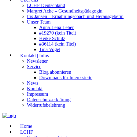
LCHF Deutschland
Margret Ache – Gesundheitspädagogin
Iris Jansen – Ernährungscoach und Herausgeberin
Unser Team
Anna-Lena Leber
#19270 (kein Titel)
Heike Schulz
#36114 (kein Titel)
Tina Vogel
Kontakt | Infos
Newsletter
Service
Blog abonnieren
Downloads für Interessierte
News
Kontakt
Impressum
Datenschutz-erklärung
Widerrufsbelehrung
Home
LCHF