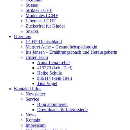
Süsses
Striktes LCHF
Moderates LCHF
Liberales LCHF
Zuckerfrei für Kinder
Snacks
Über uns
LCHF Deutschland
Margret Ache – Gesundheitspädagogin
Iris Jansen – Ernährungscoach und Herausgeberin
Unser Team
Anna-Lena Leber
#19270 (kein Titel)
Heike Schulz
#36114 (kein Titel)
Tina Vogel
Kontakt | Infos
Newsletter
Service
Blog abonnieren
Downloads für Interessierte
News
Kontakt
Impressum