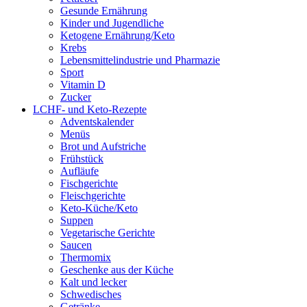
Gesunde Ernährung
Kinder und Jugendliche
Ketogene Ernährung/Keto
Krebs
Lebensmittelindustrie und Pharmazie
Sport
Vitamin D
Zucker
LCHF- und Keto-Rezepte
Adventskalender
Menüs
Brot und Aufstriche
Frühstück
Aufläufe
Fischgerichte
Fleischgerichte
Keto-Küche/Keto
Suppen
Vegetarische Gerichte
Saucen
Thermomix
Geschenke aus der Küche
Kalt und lecker
Schwedisches
Getränke