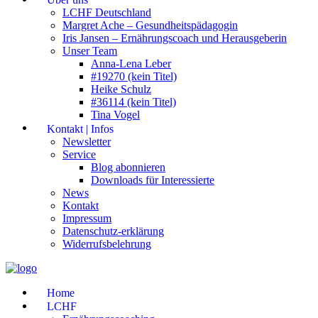
LCHF Deutschland
Margret Ache – Gesundheitspädagogin
Iris Jansen – Ernährungscoach und Herausgeberin
Unser Team
Anna-Lena Leber
#19270 (kein Titel)
Heike Schulz
#36114 (kein Titel)
Tina Vogel
Kontakt | Infos
Newsletter
Service
Blog abonnieren
Downloads für Interessierte
News
Kontakt
Impressum
Datenschutz-erklärung
Widerrufsbelehrung
Home
LCHF