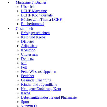
Magazine & Bücher
Übersicht
LCHF Magazine
LCHF Kochjournale
Bücher zum Thema LCHF
Bücherbummel
Gesundheit
Erfolgsgeschichten
Keto und Krebs
Diabetes
Adipositas
Kolumne
Cholesterin
Demenz
MS
Fett
Fette Wissenshäppchen
Fettleber
Gesunde Ernährung
Kinder und Jugendliche
Ketogene Ernährung/Keto
Krebs
Lebensmittelindustrie und Pharmazie
Sport
Vitamin D