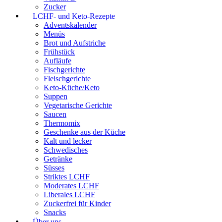
Zucker
LCHF- und Keto-Rezepte
Adventskalender
Menüs
Brot und Aufstriche
Frühstück
Aufläufe
Fischgerichte
Fleischgerichte
Keto-Küche/Keto
Suppen
Vegetarische Gerichte
Saucen
Thermomix
Geschenke aus der Küche
Kalt und lecker
Schwedisches
Getränke
Süsses
Striktes LCHF
Moderates LCHF
Liberales LCHF
Zuckerfrei für Kinder
Snacks
Über uns