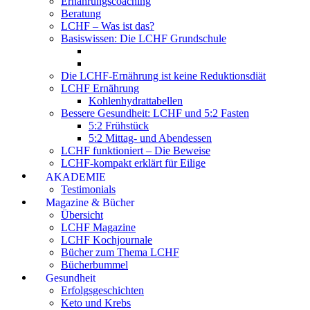
Ernährungscoaching
Beratung
LCHF – Was ist das?
Basiswissen: Die LCHF Grundschule
Die LCHF-Ernährung ist keine Reduktionsdiät
LCHF Ernährung
Kohlenhydrattabellen
Bessere Gesundheit: LCHF und 5:2 Fasten
5:2 Frühstück
5:2 Mittag- und Abendessen
LCHF funktioniert – Die Beweise
LCHF-kompakt erklärt für Eilige
AKADEMIE
Testimonials
Magazine & Bücher
Übersicht
LCHF Magazine
LCHF Kochjournale
Bücher zum Thema LCHF
Bücherbummel
Gesundheit
Erfolgsgeschichten
Keto und Krebs