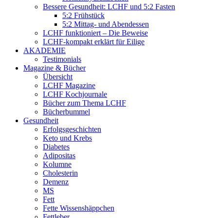
Bessere Gesundheit: LCHF und 5:2 Fasten
5:2 Frühstück
5:2 Mittag- und Abendessen
LCHF funktioniert – Die Beweise
LCHF-kompakt erklärt für Eilige
AKADEMIE
Testimonials
Magazine & Bücher
Übersicht
LCHF Magazine
LCHF Kochjournale
Bücher zum Thema LCHF
Bücherbummel
Gesundheit
Erfolgsgeschichten
Keto und Krebs
Diabetes
Adipositas
Kolumne
Cholesterin
Demenz
MS
Fett
Fette Wissenshäppchen
Fettleber