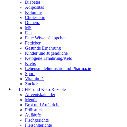
Diabetes
Adipositas
Kolumne
Cholesterin
Demenz
MS
Fett
Fette Wissenshäppchen
Fettleber
Gesunde Ernährung
Kinder und Jugendliche
Ketogene Ernährung/Keto
Krebs
Lebensmittelindustrie und Pharmazie
Sport
Vitamin D
Zucker
LCHF- und Keto-Rezepte
Adventskalender
Menüs
Brot und Aufstriche
Frühstück
Aufläufe
Fischgerichte
Fleischgerichte