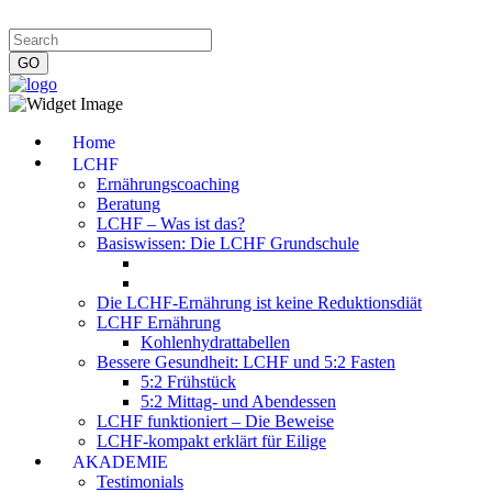
Impressum
|
Datenschutzerklärung
|
Kontakt
|
Newsletter
Home
LCHF
Ernährungscoaching
Beratung
LCHF – Was ist das?
Basiswissen: Die LCHF Grundschule
Die LCHF-Ernährung ist keine Reduktionsdiät
LCHF Ernährung
Kohlenhydrattabellen
Bessere Gesundheit: LCHF und 5:2 Fasten
5:2 Frühstück
5:2 Mittag- und Abendessen
LCHF funktioniert – Die Beweise
LCHF-kompakt erklärt für Eilige
AKADEMIE
Testimonials