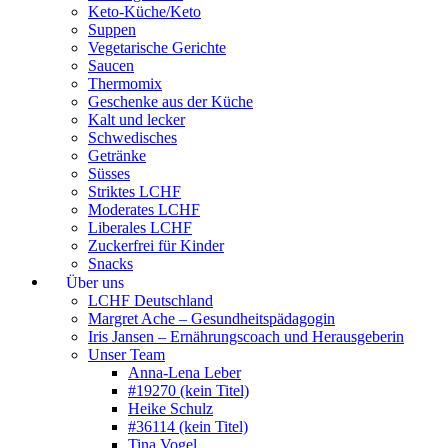
Keto-Küche/Keto
Suppen
Vegetarische Gerichte
Saucen
Thermomix
Geschenke aus der Küche
Kalt und lecker
Schwedisches
Getränke
Süsses
Striktes LCHF
Moderates LCHF
Liberales LCHF
Zuckerfrei für Kinder
Snacks
Über uns
LCHF Deutschland
Margret Ache – Gesundheitspädagogin
Iris Jansen – Ernährungscoach und Herausgeberin
Unser Team
Anna-Lena Leber
#19270 (kein Titel)
Heike Schulz
#36114 (kein Titel)
Tina Vogel