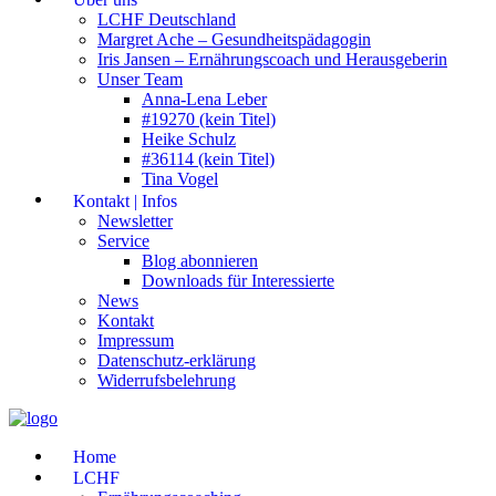
LCHF Deutschland
Margret Ache – Gesundheitspädagogin
Iris Jansen – Ernährungscoach und Herausgeberin
Unser Team
Anna-Lena Leber
#19270 (kein Titel)
Heike Schulz
#36114 (kein Titel)
Tina Vogel
Kontakt | Infos
Newsletter
Service
Blog abonnieren
Downloads für Interessierte
News
Kontakt
Impressum
Datenschutz-erklärung
Widerrufsbelehrung
Home
LCHF