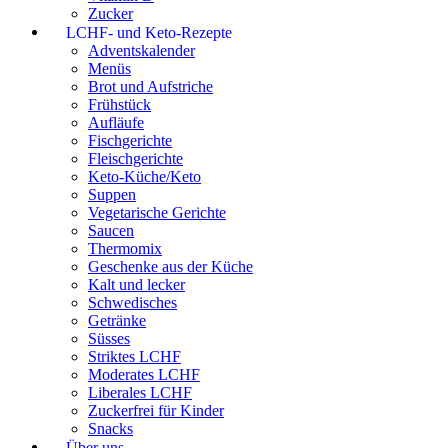
Zucker
LCHF- und Keto-Rezepte
Adventskalender
Menüs
Brot und Aufstriche
Frühstück
Aufläufe
Fischgerichte
Fleischgerichte
Keto-Küche/Keto
Suppen
Vegetarische Gerichte
Saucen
Thermomix
Geschenke aus der Küche
Kalt und lecker
Schwedisches
Getränke
Süsses
Striktes LCHF
Moderates LCHF
Liberales LCHF
Zuckerfrei für Kinder
Snacks
Über uns