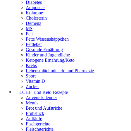
Diabetes
Adipositas
Kolumne
Cholesterin
Demenz
MS
Fett
Fette Wissenshäppchen
Fettleber
Gesunde Ernährung
Kinder und Jugendliche
Ketogene Ernährung/Keto
Krebs
Lebensmittelindustrie und Pharmazie
Sport
Vitamin D
Zucker
LCHF- und Keto-Rezepte
Adventskalender
Menüs
Brot und Aufstriche
Frühstück
Aufläufe
Fischgerichte
Fleischgerichte