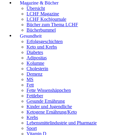
Magazine & Bücher
Übersicht
LCHF Magazine
LCHF Kochjournale
Bücher zum Thema LCHF
Bücherbummel
Gesundheit
Erfolgsgeschichten
Keto und Krebs
Diabetes
Adipositas
Kolumne
Cholesterin
Demenz
MS
Fett
Fette Wissenshäppchen
Fettleber
Gesunde Ernährung
Kinder und Jugendliche
Ketogene Ernährung/Keto
Krebs
Lebensmittelindustrie und Pharmazie
Sport
Vitamin D