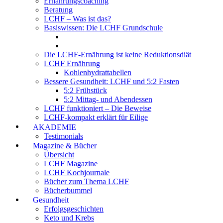
Ernährungscoaching
Beratung
LCHF – Was ist das?
Basiswissen: Die LCHF Grundschule
Die LCHF-Ernährung ist keine Reduktionsdiät
LCHF Ernährung
Kohlenhydrattabellen
Bessere Gesundheit: LCHF und 5:2 Fasten
5:2 Frühstück
5:2 Mittag- und Abendessen
LCHF funktioniert – Die Beweise
LCHF-kompakt erklärt für Eilige
AKADEMIE
Testimonials
Magazine & Bücher
Übersicht
LCHF Magazine
LCHF Kochjournale
Bücher zum Thema LCHF
Bücherbummel
Gesundheit
Erfolgsgeschichten
Keto und Krebs