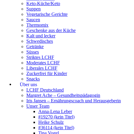
Keto-Küche/Keto
Suppen
Vegetarische Gerichte
Saucen
Thermomix
Geschenke aus der Küche
Kalt und lecker
Schwedisches
Getränke
Süsses
Striktes LCHF
Moderates LCHF
Liberales LCHF
Zuckerfrei für Kinder
Snacks
Über uns
LCHF Deutschland
Margret Ache – Gesundheitspädagogin
Iris Jansen – Ernährungscoach und Herausgeberin
Unser Team
Anna-Lena Leber
#19270 (kein Titel)
Heike Schulz
#36114 (kein Titel)
Tina Vogel