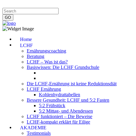
Impressum
|
Datenschutzerklärung
|
Kontakt
|
Newsletter
Home
LCHF
Ernährungscoaching
Beratung
LCHF – Was ist das?
Basiswissen: Die LCHF Grundschule
Die LCHF-Ernährung ist keine Reduktionsdiät
LCHF Ernährung
Kohlenhydrattabellen
Bessere Gesundheit: LCHF und 5:2 Fasten
5:2 Frühstück
5:2 Mittag- und Abendessen
LCHF funktioniert – Die Beweise
LCHF-kompakt erklärt für Eilige
AKADEMIE
Testimonials