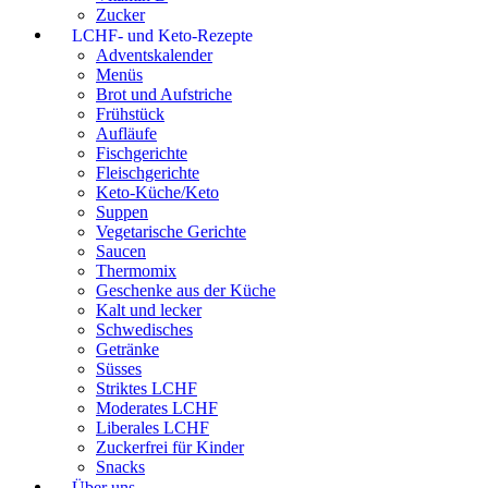
Zucker
LCHF- und Keto-Rezepte
Adventskalender
Menüs
Brot und Aufstriche
Frühstück
Aufläufe
Fischgerichte
Fleischgerichte
Keto-Küche/Keto
Suppen
Vegetarische Gerichte
Saucen
Thermomix
Geschenke aus der Küche
Kalt und lecker
Schwedisches
Getränke
Süsses
Striktes LCHF
Moderates LCHF
Liberales LCHF
Zuckerfrei für Kinder
Snacks
Über uns