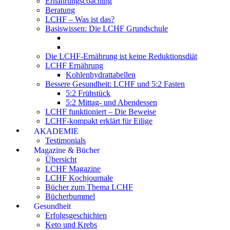
Ernährungscoaching
Beratung
LCHF – Was ist das?
Basiswissen: Die LCHF Grundschule
Die LCHF-Ernährung ist keine Reduktionsdiät
LCHF Ernährung
Kohlenhydrattabellen
Bessere Gesundheit: LCHF und 5:2 Fasten
5:2 Frühstück
5:2 Mittag- und Abendessen
LCHF funktioniert – Die Beweise
LCHF-kompakt erklärt für Eilige
AKADEMIE
Testimonials
Magazine & Bücher
Übersicht
LCHF Magazine
LCHF Kochjournale
Bücher zum Thema LCHF
Bücherbummel
Gesundheit
Erfolgsgeschichten
Keto und Krebs