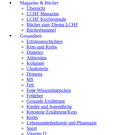
Magazine & Bücher
Übersicht
LCHF Magazine
LCHF Kochjournale
Bücher zum Thema LCHF
Bücherbummel
Gesundheit
Erfolgsgeschichten
Keto und Krebs
Diabetes
Adipositas
Kolumne
Cholesterin
Demenz
MS
Fett
Fette Wissenshäppchen
Fettleber
Gesunde Ernährung
Kinder und Jugendliche
Ketogene Ernährung/Keto
Krebs
Lebensmittelindustrie und Pharmazie
Sport
Vitamin D