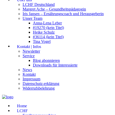
LCHF Deutschland
Margret Ache – Gesundheitspädagogin
Iris Jansen – Ernährungscoach und Herausgeberin
Unser Team
Anna-Lena Leber
#19270 (kein Titel)
Heike Schulz
#36114 (kein Titel)
Tina Vogel
Kontakt | Infos
Newsletter
Service
Blog abonnieren
Downloads für Interessierte
News
Kontakt
Impressum
Datenschutz-erklärung
Widerrufsbelehrung
Home
LCHF