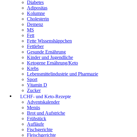
Diabetes
Adipositas
Kolumne
Cholesterin
Demenz
MS
Fett
Fette Wissenshäppchen
Fettleber
Gesunde Ernährung
Kinder und Jugendliche
Ketogene Ernährung/Keto
Krebs
Lebensmittelindustrie und Pharmazie
Sport
Vitamin D
Zucker
LCHF- und Keto-Rezepte
Adventskalender
Menüs
Brot und Aufstriche
Frühstück
Aufläufe
Fischgerichte
Fleischgerichte