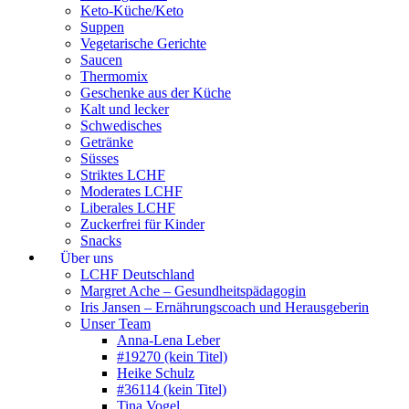
Keto-Küche/Keto
Suppen
Vegetarische Gerichte
Saucen
Thermomix
Geschenke aus der Küche
Kalt und lecker
Schwedisches
Getränke
Süsses
Striktes LCHF
Moderates LCHF
Liberales LCHF
Zuckerfrei für Kinder
Snacks
Über uns
LCHF Deutschland
Margret Ache – Gesundheitspädagogin
Iris Jansen – Ernährungscoach und Herausgeberin
Unser Team
Anna-Lena Leber
#19270 (kein Titel)
Heike Schulz
#36114 (kein Titel)
Tina Vogel