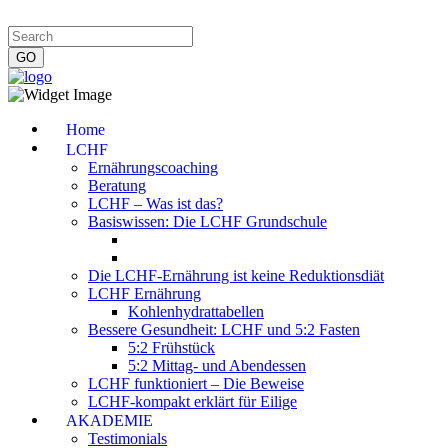
Impressum
|
Datenschutzerklärung
|
Kontakt
|
Newsletter
Home
LCHF
Ernährungscoaching
Beratung
LCHF – Was ist das?
Basiswissen: Die LCHF Grundschule
Die LCHF-Ernährung ist keine Reduktionsdiät
LCHF Ernährung
Kohlenhydrattabellen
Bessere Gesundheit: LCHF und 5:2 Fasten
5:2 Frühstück
5:2 Mittag- und Abendessen
LCHF funktioniert – Die Beweise
LCHF-kompakt erklärt für Eilige
AKADEMIE
Testimonials