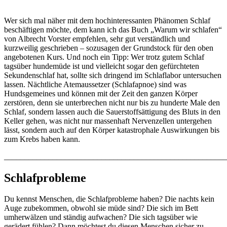
Wer sich mal näher mit dem hochinteressanten Phänomen Schlaf
beschäftigen möchte, dem kann ich das Buch „Warum wir schlafen“
von Albrecht Vorster empfehlen, sehr gut verständlich und
kurzweilig geschrieben – sozusagen der Grundstock für den oben
angebotenen Kurs. Und noch ein Tipp: Wer trotz gutem Schlaf
tagsüber hundemüde ist und vielleicht sogar den gefürchteten
Sekundenschlaf hat, sollte sich dringend im Schlaflabor untersuchen
lassen. Nächtliche Atemaussetzer (Schlafapnoe) sind was
Hundsgemeines und können mit der Zeit den ganzen Körper
zerstören, denn sie unterbrechen nicht nur bis zu hunderte Male den
Schlaf, sondern lassen auch die Sauerstoffsättigung des Bluts in den
Keller gehen, was nicht nur massenhaft Nervenzellen untergehen
lässt, sondern auch auf den Körper katastrophale Auswirkungen bis
zum Krebs haben kann.
_______________________________________________________
Schlafprobleme
Du kennst Menschen, die Schlafprobleme haben? Die nachts kein
Auge zubekommen, obwohl sie müde sind? Die sich im Bett
umherwälzen und ständig aufwachen? Die sich tagsüber wie
gerädert fühlen? Dann möchtest du diesen Menschen sicher zu