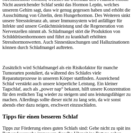
Nicht ausreichender Schlaf senkt das Hormon Leptin, welches
unserem Gehirn sagt, dass wir genug gegessen haben und erhöht die
Ausschüttung von Ghrelin, dem Hungerhormon. Des Weiteren sinkt
unsere Stresstoleranz ab, unser Immunsystem wird anfälliger für
Infekte und unsere Gedächtnisleistung und die Regeneration von
Nervenzellen nimmt ab. Schlafmangel stört die Produktion von
Schilddrüsenhormonen und führt zu krankhaft erhöhten
Stresshormonwerten. Auch Sinnestäuschungen und Halluzinationen
können durch Schlafmangel auftreten.
Zusätzlich wird Schlafmangel als ein Risikofaktor für manche
Tumorarten postuliert, da während des Schlafes viele
Reparaturprozesse in unserem Körper stattfinden. Ausreichend
Schlaf verstärkt auch unsere körperliche Leistung. Ein kleiner
Tagschlaf, auch als „power nap“ bekannt, hilft unsere Konzentration
für den restlichen Tag wieder zu steigern und uns leistungsfähiger zu
machen. Allerdings sollte dieser nicht zu lang sein, da wir sonst
abends eher dazu neigen, erschwert einzuschlafen.
Tipps für einen besseren Schlaf
Tipps zur Förderung eines guten Schlafs sind: Gehe nicht zu spät ins