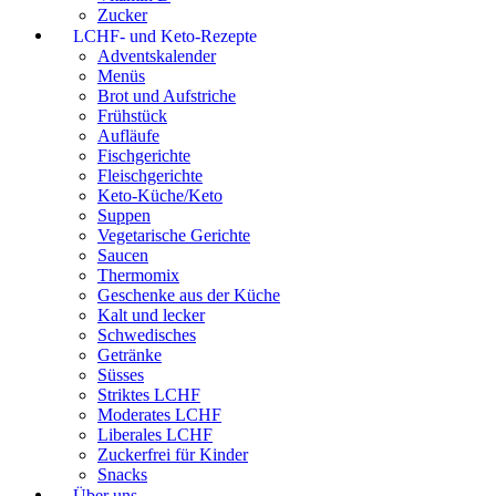
Zucker
LCHF- und Keto-Rezepte
Adventskalender
Menüs
Brot und Aufstriche
Frühstück
Aufläufe
Fischgerichte
Fleischgerichte
Keto-Küche/Keto
Suppen
Vegetarische Gerichte
Saucen
Thermomix
Geschenke aus der Küche
Kalt und lecker
Schwedisches
Getränke
Süsses
Striktes LCHF
Moderates LCHF
Liberales LCHF
Zuckerfrei für Kinder
Snacks
Über uns