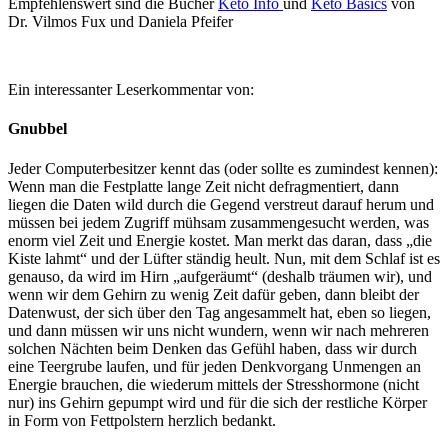
Empfehlenswert sind die Bücher
Keto Info
und
Keto Basics
von
Dr. Vilmos Fux und Daniela Pfeifer
Ein interessanter Leserkommentar von:
Gnubbel
Jeder Computerbesitzer kennt das (oder sollte es zumindest kennen):
Wenn man die Festplatte lange Zeit nicht defragmentiert, dann
liegen die Daten wild durch die Gegend verstreut darauf herum und
müssen bei jedem Zugriff mühsam zusammengesucht werden, was
enorm viel Zeit und Energie kostet. Man merkt das daran, dass „die
Kiste lahmt“ und der Lüfter ständig heult. Nun, mit dem Schlaf ist es
genauso, da wird im Hirn „aufgeräumt“ (deshalb träumen wir), und
wenn wir dem Gehirn zu wenig Zeit dafür geben, dann bleibt der
Datenwust, der sich über den Tag angesammelt hat, eben so liegen,
und dann müssen wir uns nicht wundern, wenn wir nach mehreren
solchen Nächten beim Denken das Gefühl haben, dass wir durch
eine Teergrube laufen, und für jeden Denkvorgang Unmengen an
Energie brauchen, die wiederum mittels der Stresshormone (nicht
nur) ins Gehirn gepumpt wird und für die sich der restliche Körper
in Form von Fettpolstern herzlich bedankt.