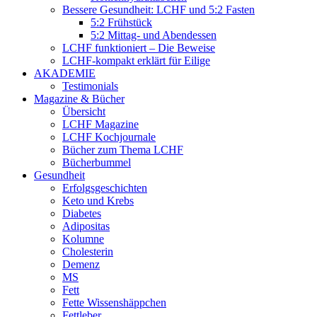
Bessere Gesundheit: LCHF und 5:2 Fasten
5:2 Frühstück
5:2 Mittag- und Abendessen
LCHF funktioniert – Die Beweise
LCHF-kompakt erklärt für Eilige
AKADEMIE
Testimonials
Magazine & Bücher
Übersicht
LCHF Magazine
LCHF Kochjournale
Bücher zum Thema LCHF
Bücherbummel
Gesundheit
Erfolgsgeschichten
Keto und Krebs
Diabetes
Adipositas
Kolumne
Cholesterin
Demenz
MS
Fett
Fette Wissenshäppchen
Fettleber