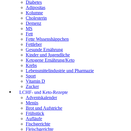
Diabetes
Adipositas
Kolumne
Cholesterin
Demenz
MS
Fett
Fette Wissenshäppchen
Fettleber
Gesunde Ernährung
Kinder und Jugendliche
Ketogene Ernährung/Keto
Krebs
Lebensmittelindustrie und Pharmazie
Sport
Vitamin D
Zucker
LCHF- und Keto-Rezepte
Adventskalender
Menüs
Brot und Aufstriche
Frühstück
Aufläufe
Fischgerichte
Fleischgerichte