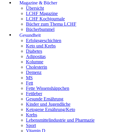
Magazine & Bücher
Übersicht
LCHF Magazine
LCHF Kochjournale
Bücher zum Thema LCHF
Bücherbummel
Gesundheit
Erfolgsgeschichten
Keto und Krebs
Diabetes
Adipositas
Kolumne
Cholesterin
Demenz
MS
Fett
Fette Wissenshäppchen
Fettleber
Gesunde Ernährung
Kinder und Jugendliche
Ketogene Ernährung/Keto
Krebs
Lebensmittelindustrie und Pharmazie
Sport
Vitamin D