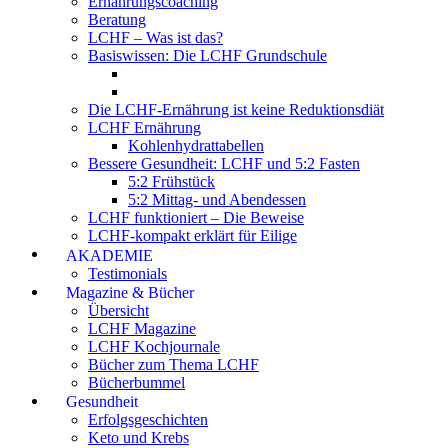
Ernährungscoaching
Beratung
LCHF – Was ist das?
Basiswissen: Die LCHF Grundschule
Die LCHF-Ernährung ist keine Reduktionsdiät
LCHF Ernährung
Kohlenhydrattabellen
Bessere Gesundheit: LCHF und 5:2 Fasten
5:2 Frühstück
5:2 Mittag- und Abendessen
LCHF funktioniert – Die Beweise
LCHF-kompakt erklärt für Eilige
AKADEMIE
Testimonials
Magazine & Bücher
Übersicht
LCHF Magazine
LCHF Kochjournale
Bücher zum Thema LCHF
Bücherbummel
Gesundheit
Erfolgsgeschichten
Keto und Krebs