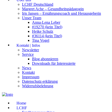
LCHF Deutschland
Margret Ache – Gesundheitspädagogin
Iris Jansen – Ernährungscoach und Herausgeberin
Unser Team
Anna-Lena Leber
#19270 (kein Titel)
Heike Schulz
#36114 (kein Titel)
Tina Vogel
Kontakt | Infos
Newsletter
Service
Blog abonnieren
Downloads für Interessierte
News
Kontakt
Impressum
Datenschutz-erklärung
Widerrufsbelehrung
Home
LCHF