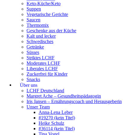
Keto-Küche/Keto
Suppen
Vegetarische Gerichte
Saucen
Thermomix
Geschenke aus der Küche
Kalt und lecker
Schwedisches
Getränke
Süsses
Striktes LCHF
Moderates LCHF
Liberales LCHF
Zuckerfrei für Kinder
Snacks
Über uns
LCHF Deutschland
Margret Ache – Gesundheitspädagogin
Iris Jansen – Ernährungscoach und Herausgeberin
Unser Team
Anna-Lena Leber
#19270 (kein Titel)
Heike Schulz
#36114 (kein Titel)
Tina Vogel