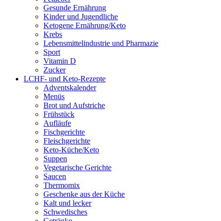
Gesunde Ernährung
Kinder und Jugendliche
Ketogene Ernährung/Keto
Krebs
Lebensmittelindustrie und Pharmazie
Sport
Vitamin D
Zucker
LCHF- und Keto-Rezepte
Adventskalender
Menüs
Brot und Aufstriche
Frühstück
Aufläufe
Fischgerichte
Fleischgerichte
Keto-Küche/Keto
Suppen
Vegetarische Gerichte
Saucen
Thermomix
Geschenke aus der Küche
Kalt und lecker
Schwedisches
Getränke