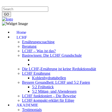
Impressum
|
Datenschutzerklärung
|
Kontakt
|
Newsletter
Home
LCHF
Ernährungscoaching
Beratung
LCHF – Was ist das?
Basiswissen: Die LCHF Grundschule
Die LCHF-Ernährung ist keine Reduktionsdiät
LCHF Ernährung
Kohlenhydrattabellen
Bessere Gesundheit: LCHF und 5:2 Fasten
5:2 Frühstück
5:2 Mittag- und Abendessen
LCHF funktioniert – Die Beweise
LCHF-kompakt erklärt für Eilige
AKADEMIE
Testimonials