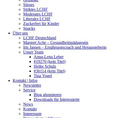
Süsses
Striktes LCHF
Moderates LCHF
Liberales LCHF
Zuckerfrei für Kinder
Snacks
Über uns
LCHF Deutschland
Margret Ache – Gesundheitspädagogin
Iris Jansen – Ernährungscoach und Herausgeberin
Unser Team
Anna-Lena Leber
#19270 (kein Titel)
Heike Schulz
#36114 (kein Titel)
Tina Vogel
Kontakt | Infos
Newsletter
Service
Blog abonnieren
Downloads für Interessierte
News
Kontakt
Impressum