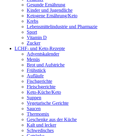
Gesunde Ernährung
Kinder und Jugendliche
Ketogene Ernährung/Keto
Krebs
Lebensmittelindustrie und Pharmazie
Sport
Vitamin D
Zucker
LCHF- und Keto-Rezepte
Adventskalender
Menüs
Brot und Aufstriche
Frühstück
Aufläufe
Fischgerichte
Fleischgerichte
Keto-Küche/Keto
Suppen
Vegetarische Gerichte
Saucen
Thermomix
Geschenke aus der Küche
Kalt und lecker
Schwedisches
Getränke