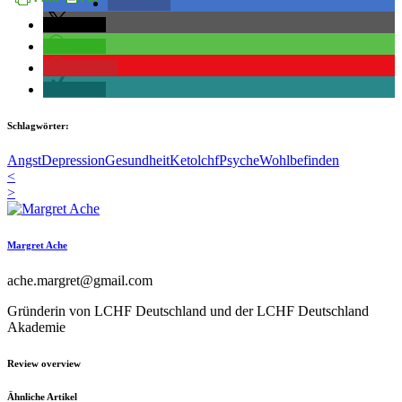
teilen
teilen
teilen
merken
teilen
Schlagwörter:
Angst
Depression
Gesundheit
Keto
lchf
Psyche
Wohlbefinden
<
>
Margret Ache
ache.margret@gmail.com
Gründerin von LCHF Deutschland und der LCHF Deutschland
Akademie
Review overview
Ähnliche Artikel