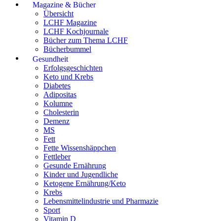
Magazine & Bücher
Übersicht
LCHF Magazine
LCHF Kochjournale
Bücher zum Thema LCHF
Bücherbummel
Gesundheit
Erfolgsgeschichten
Keto und Krebs
Diabetes
Adipositas
Kolumne
Cholesterin
Demenz
MS
Fett
Fette Wissenshäppchen
Fettleber
Gesunde Ernährung
Kinder und Jugendliche
Ketogene Ernährung/Keto
Krebs
Lebensmittelindustrie und Pharmazie
Sport
Vitamin D