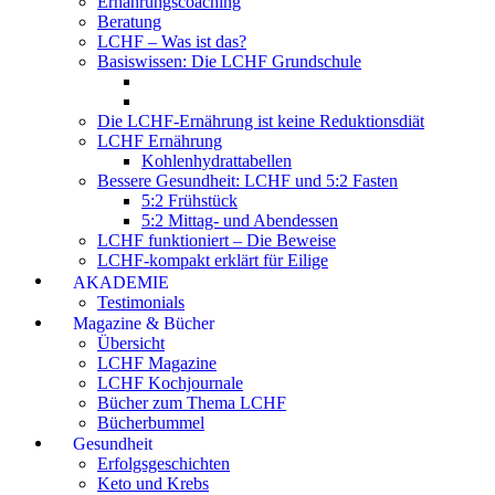
Ernährungscoaching
Beratung
LCHF – Was ist das?
Basiswissen: Die LCHF Grundschule
Die LCHF-Ernährung ist keine Reduktionsdiät
LCHF Ernährung
Kohlenhydrattabellen
Bessere Gesundheit: LCHF und 5:2 Fasten
5:2 Frühstück
5:2 Mittag- und Abendessen
LCHF funktioniert – Die Beweise
LCHF-kompakt erklärt für Eilige
AKADEMIE
Testimonials
Magazine & Bücher
Übersicht
LCHF Magazine
LCHF Kochjournale
Bücher zum Thema LCHF
Bücherbummel
Gesundheit
Erfolgsgeschichten
Keto und Krebs