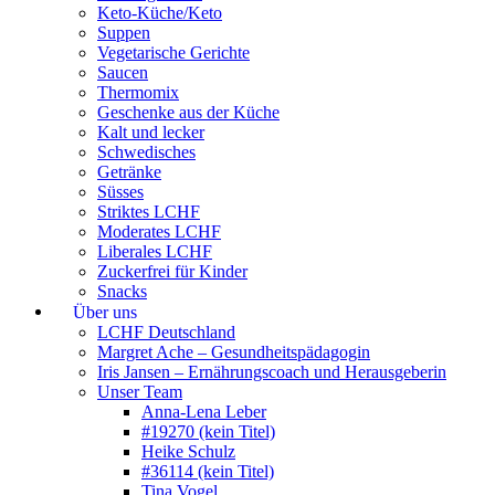
Keto-Küche/Keto
Suppen
Vegetarische Gerichte
Saucen
Thermomix
Geschenke aus der Küche
Kalt und lecker
Schwedisches
Getränke
Süsses
Striktes LCHF
Moderates LCHF
Liberales LCHF
Zuckerfrei für Kinder
Snacks
Über uns
LCHF Deutschland
Margret Ache – Gesundheitspädagogin
Iris Jansen – Ernährungscoach und Herausgeberin
Unser Team
Anna-Lena Leber
#19270 (kein Titel)
Heike Schulz
#36114 (kein Titel)
Tina Vogel