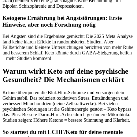
2024) nennen Keto eine „transdiagnostische Behandlung“ für
Bipolar, Schizophrenie und Depressionen.
Ketogene Ernährung bei Angststörungen: Erste
Hinweise, aber noch Forschung nötig
Bei Ängsten sind die Ergebnisse gemischt: Die 2025-Meta-Analyse
fand keine klaren Effekte in randomisierten Studien. Aber
Fallberichte und kleinere Untersuchungen berichten von mehr Ruhe
und besserem Schlaf. Keto könnte durch GABA-Steigerung helfen
– mehr Studien kommen!
Warum wirkt Keto auf deine psychische
Gesundheit? Die Mechanismen erklärt
Ketone überqueren die Blut-Hirn-Schranke und versorgen dein
Gehirn stabil. Das reduziert oxidativen Stress, Entzündungen und
verbessert Mitochondrien (deine Zellkraftwerke). Bei vielen
psychischen Störungen ist die Gehirnenergie gestört – Keto bypass
das. Plus: Bessere Darm-Hirn-Achse durch gesündere Mikrobiota.
Studien zeigen: Höhere Ketone = bessere Stimmung und Klarheit.
So startest du mit LCHF/Keto für deine mentale