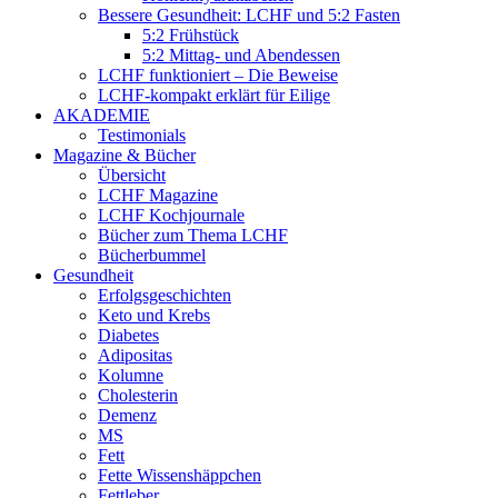
Bessere Gesundheit: LCHF und 5:2 Fasten
5:2 Frühstück
5:2 Mittag- und Abendessen
LCHF funktioniert – Die Beweise
LCHF-kompakt erklärt für Eilige
AKADEMIE
Testimonials
Magazine & Bücher
Übersicht
LCHF Magazine
LCHF Kochjournale
Bücher zum Thema LCHF
Bücherbummel
Gesundheit
Erfolgsgeschichten
Keto und Krebs
Diabetes
Adipositas
Kolumne
Cholesterin
Demenz
MS
Fett
Fette Wissenshäppchen
Fettleber