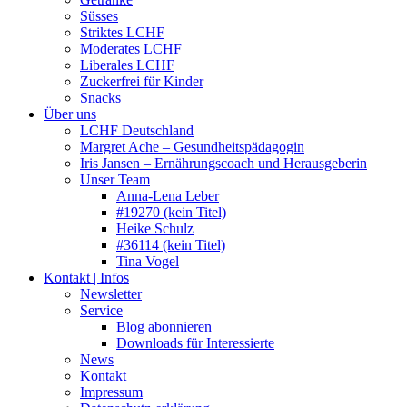
Süsses
Striktes LCHF
Moderates LCHF
Liberales LCHF
Zuckerfrei für Kinder
Snacks
Über uns
LCHF Deutschland
Margret Ache – Gesundheitspädagogin
Iris Jansen – Ernährungscoach und Herausgeberin
Unser Team
Anna-Lena Leber
#19270 (kein Titel)
Heike Schulz
#36114 (kein Titel)
Tina Vogel
Kontakt | Infos
Newsletter
Service
Blog abonnieren
Downloads für Interessierte
News
Kontakt
Impressum