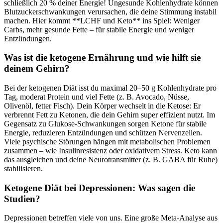
schließlich 20 % deiner Energie! Ungesunde Kohlenhydrate können
Blutzuckerschwankungen verursachen, die deine Stimmung instabil
machen. Hier kommt **LCHF und Keto** ins Spiel: Weniger
Carbs, mehr gesunde Fette – für stabile Energie und weniger
Entzündungen.
Was ist die ketogene Ernährung und wie hilft sie
deinem Gehirn?
Bei der ketogenen Diät isst du maximal 20–50 g Kohlenhydrate pro
Tag, moderat Protein und viel Fette (z. B. Avocado, Nüsse,
Olivenöl, fetter Fisch). Dein Körper wechselt in die Ketose: Er
verbrennt Fett zu Ketonen, die dein Gehirn super effizient nutzt. Im
Gegensatz zu Glukose-Schwankungen sorgen Ketone für stabile
Energie, reduzieren Entzündungen und schützen Nervenzellen.
Viele psychische Störungen hängen mit metabolischen Problemen
zusammen – wie Insulinresistenz oder oxidativem Stress. Keto kann
das ausgleichen und deine Neurotransmitter (z. B. GABA für Ruhe)
stabilisieren.
Ketogene Diät bei Depressionen: Was sagen die
Studien?
Depressionen betreffen viele von uns. Eine große Meta-Analyse aus