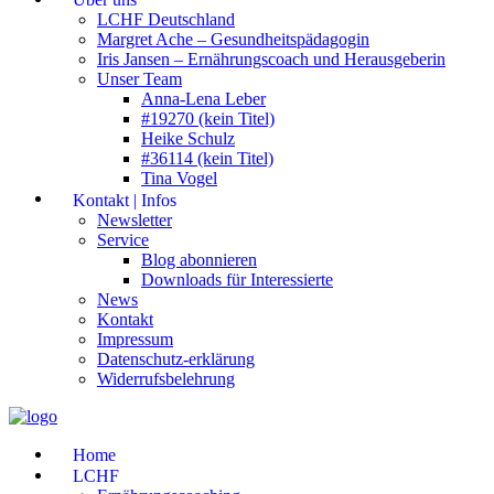
LCHF Deutschland
Margret Ache – Gesundheitspädagogin
Iris Jansen – Ernährungscoach und Herausgeberin
Unser Team
Anna-Lena Leber
#19270 (kein Titel)
Heike Schulz
#36114 (kein Titel)
Tina Vogel
Kontakt | Infos
Newsletter
Service
Blog abonnieren
Downloads für Interessierte
News
Kontakt
Impressum
Datenschutz-erklärung
Widerrufsbelehrung
Home
LCHF