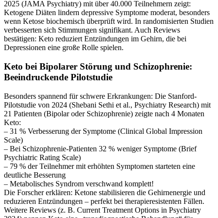
2025 (JAMA Psychiatry) mit über 40.000 Teilnehmern zeigt:
Ketogene Diäten lindern depressive Symptome moderat, besonders
wenn Ketose biochemisch überprüft wird. In randomisierten Studien
verbesserten sich Stimmungen signifikant. Auch Reviews
bestätigen: Keto reduziert Entzündungen im Gehirn, die bei
Depressionen eine große Rolle spielen.
Keto bei Bipolarer Störung und Schizophrenie:
Beeindruckende Pilotstudie
Besonders spannend für schwere Erkrankungen: Die Stanford-
Pilotstudie von 2024 (Shebani Sethi et al., Psychiatry Research) mit
21 Patienten (Bipolar oder Schizophrenie) zeigte nach 4 Monaten
Keto:
– 31 % Verbesserung der Symptome (Clinical Global Impression
Scale)
– Bei Schizophrenie-Patienten 32 % weniger Symptome (Brief
Psychiatric Rating Scale)
– 79 % der Teilnehmer mit erhöhten Symptomen starteten eine
deutliche Besserung
– Metabolisches Syndrom verschwand komplett!
Die Forscher erklären: Ketone stabilisieren die Gehirnenergie und
reduzieren Entzündungen – perfekt bei therapieresistenten Fällen.
Weitere Reviews (z. B. Current Treatment Options in Psychiatry