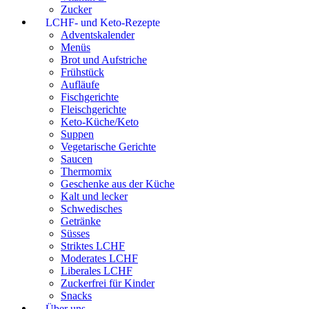
Zucker
LCHF- und Keto-Rezepte
Adventskalender
Menüs
Brot und Aufstriche
Frühstück
Aufläufe
Fischgerichte
Fleischgerichte
Keto-Küche/Keto
Suppen
Vegetarische Gerichte
Saucen
Thermomix
Geschenke aus der Küche
Kalt und lecker
Schwedisches
Getränke
Süsses
Striktes LCHF
Moderates LCHF
Liberales LCHF
Zuckerfrei für Kinder
Snacks
Über uns