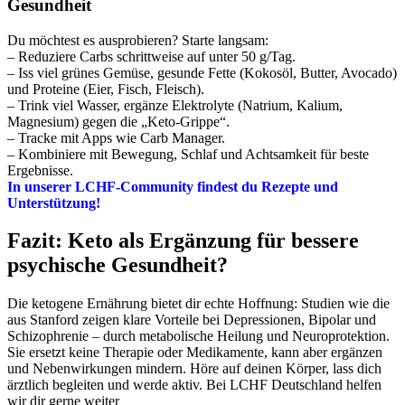
Gesundheit
Du möchtest es ausprobieren? Starte langsam:
– Reduziere Carbs schrittweise auf unter 50 g/Tag.
– Iss viel grünes Gemüse, gesunde Fette (Kokosöl, Butter, Avocado)
und Proteine (Eier, Fisch, Fleisch).
– Trink viel Wasser, ergänze Elektrolyte (Natrium, Kalium,
Magnesium) gegen die „Keto-Grippe“.
– Tracke mit Apps wie Carb Manager.
– Kombiniere mit Bewegung, Schlaf und Achtsamkeit für beste
Ergebnisse.
In unserer LCHF-Community findest du Rezepte und
Unterstützung!
Fazit: Keto als Ergänzung für bessere
psychische Gesundheit?
Die ketogene Ernährung bietet dir echte Hoffnung: Studien wie die
aus Stanford zeigen klare Vorteile bei Depressionen, Bipolar und
Schizophrenie – durch metabolische Heilung und Neuroprotektion.
Sie ersetzt keine Therapie oder Medikamente, kann aber ergänzen
und Nebenwirkungen mindern. Höre auf deinen Körper, lass dich
ärztlich begleiten und werde aktiv. Bei LCHF Deutschland helfen
wir dir gerne weiter