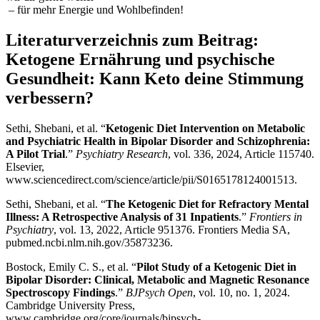
– für mehr Energie und Wohlbefinden!
Literaturverzeichnis zum Beitrag:
Ketogene Ernährung und psychische
Gesundheit: Kann Keto deine Stimmung
verbessern?
Sethi, Shebani, et al. “
Ketogenic Diet Intervention on Metabolic
and Psychiatric Health in Bipolar Disorder and Schizophrenia:
A Pilot Trial
.”
Psychiatry Research
, vol. 336, 2024, Article 115740.
Elsevier,
www.sciencedirect.com/science/article/pii/S0165178124001513
.
Sethi, Shebani, et al. “
The Ketogenic Diet for Refractory Mental
Illness: A Retrospective Analysis of 31 Inpatients
.”
Frontiers in
Psychiatry
, vol. 13, 2022, Article 951376. Frontiers Media SA,
pubmed.ncbi.nlm.nih.gov/35873236.
Bostock, Emily C. S., et al. “
Pilot Study of a Ketogenic Diet in
Bipolar Disorder: Clinical, Metabolic and Magnetic Resonance
Spectroscopy Findings
.”
BJPsych Open
, vol. 10, no. 1, 2024.
Cambridge University Press,
www.cambridge.org/core/journals/bjpsych-