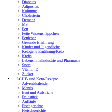
Diabetes
Adipositas
Kolumne
Cholesterin
Demenz
MS
Fett
Fette Wissenshäppchen
Fettleber
Gesunde Ernährung
Kinder und Jugendliche
Ketogene Ernährung/Keto
Krebs
Lebensmittelindustrie und Pharmazie
Sport
Vitamin D
Zucker
LCHF- und Keto-Rezepte
Adventskalender
Menüs
Brot und Aufstriche
Frühstück
Aufläufe
Fischgerichte
Fleischgerichte