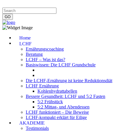
Impressum
|
Datenschutzerklärung
|
Kontakt
|
Newsletter
Home
LCHF
Ernährungscoaching
Beratung
LCHF – Was ist das?
Basiswissen: Die LCHF Grundschule
Die LCHF-Ernährung ist keine Reduktionsdiät
LCHF Ernährung
Kohlenhydrattabellen
Bessere Gesundheit: LCHF und 5:2 Fasten
5:2 Frühstück
5:2 Mittag- und Abendessen
LCHF funktioniert – Die Beweise
LCHF-kompakt erklärt für Eilige
AKADEMIE
Testimonials