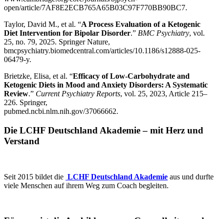
open/article/7AF8E2ECB765A65B03C97F770BB90BC7
.
Taylor, David M., et al. “
A Process Evaluation of a Ketogenic
Diet Intervention for Bipolar Disorder
.”
BMC Psychiatry
, vol.
25, no. 79, 2025. Springer Nature,
bmcpsychiatry.biomedcentral.com/articles/10.1186/s12888-025-
06479-y.
Brietzke, Elisa, et al. “
Efficacy of Low-Carbohydrate and
Ketogenic Diets in Mood and Anxiety Disorders: A Systematic
Review
.”
Current Psychiatry Reports
, vol. 25, 2023, Article 215–
226. Springer,
pubmed.ncbi.nlm.nih.gov/37066662.
Die LCHF Deutschland Akademie – mit Herz und
Verstand
Seit 2015 bildet die
LCHF Deutschland Akademie
aus und durfte
viele Menschen auf ihrem Weg zum Coach begleiten.