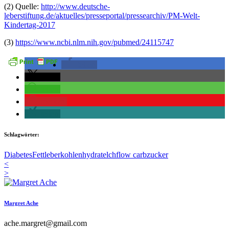
(2) Quelle:
http://www.deutsche-
leberstiftung.de/aktuelles/presseportal/pressearchiv/PM-Welt-
Kindertag-2017
(3)
https://www.ncbi.nlm.nih.gov/pubmed/24115747
teilen
teilen
teilen
merken
teilen
Schlagwörter:
Diabetes
Fettleber
kohlenhydrate
lchf
low carb
zucker
<
>
Margret Ache
ache.margret@gmail.com