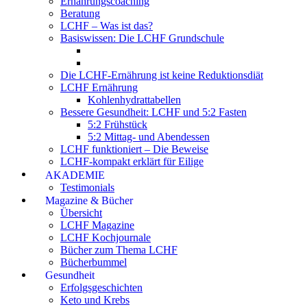
Ernährungscoaching
Beratung
LCHF – Was ist das?
Basiswissen: Die LCHF Grundschule
Die LCHF-Ernährung ist keine Reduktionsdiät
LCHF Ernährung
Kohlenhydrattabellen
Bessere Gesundheit: LCHF und 5:2 Fasten
5:2 Frühstück
5:2 Mittag- und Abendessen
LCHF funktioniert – Die Beweise
LCHF-kompakt erklärt für Eilige
AKADEMIE
Testimonials
Magazine & Bücher
Übersicht
LCHF Magazine
LCHF Kochjournale
Bücher zum Thema LCHF
Bücherbummel
Gesundheit
Erfolgsgeschichten
Keto und Krebs