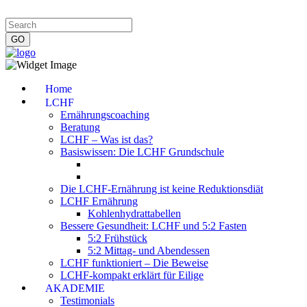
Impressum
|
Datenschutzerklärung
|
Kontakt
|
Newsletter
Home
LCHF
Ernährungscoaching
Beratung
LCHF – Was ist das?
Basiswissen: Die LCHF Grundschule
Die LCHF-Ernährung ist keine Reduktionsdiät
LCHF Ernährung
Kohlenhydrattabellen
Bessere Gesundheit: LCHF und 5:2 Fasten
5:2 Frühstück
5:2 Mittag- und Abendessen
LCHF funktioniert – Die Beweise
LCHF-kompakt erklärt für Eilige
AKADEMIE
Testimonials