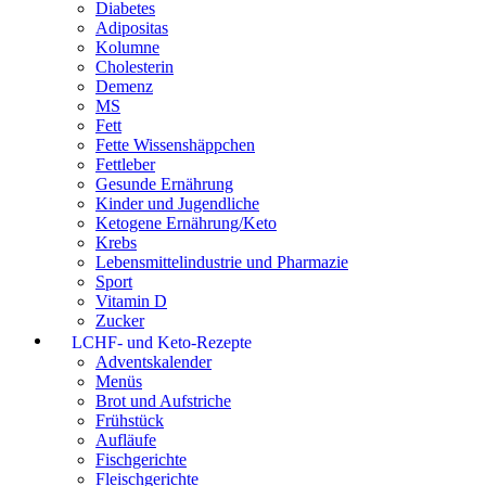
Diabetes
Adipositas
Kolumne
Cholesterin
Demenz
MS
Fett
Fette Wissenshäppchen
Fettleber
Gesunde Ernährung
Kinder und Jugendliche
Ketogene Ernährung/Keto
Krebs
Lebensmittelindustrie und Pharmazie
Sport
Vitamin D
Zucker
LCHF- und Keto-Rezepte
Adventskalender
Menüs
Brot und Aufstriche
Frühstück
Aufläufe
Fischgerichte
Fleischgerichte