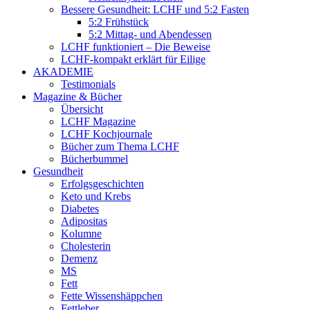
Bessere Gesundheit: LCHF und 5:2 Fasten
5:2 Frühstück
5:2 Mittag- und Abendessen
LCHF funktioniert – Die Beweise
LCHF-kompakt erklärt für Eilige
AKADEMIE
Testimonials
Magazine & Bücher
Übersicht
LCHF Magazine
LCHF Kochjournale
Bücher zum Thema LCHF
Bücherbummel
Gesundheit
Erfolgsgeschichten
Keto und Krebs
Diabetes
Adipositas
Kolumne
Cholesterin
Demenz
MS
Fett
Fette Wissenshäppchen
Fettleber