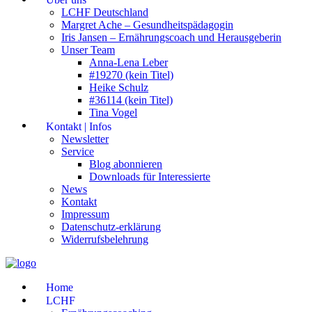
LCHF Deutschland
Margret Ache – Gesundheitspädagogin
Iris Jansen – Ernährungscoach und Herausgeberin
Unser Team
Anna-Lena Leber
#19270 (kein Titel)
Heike Schulz
#36114 (kein Titel)
Tina Vogel
Kontakt | Infos
Newsletter
Service
Blog abonnieren
Downloads für Interessierte
News
Kontakt
Impressum
Datenschutz-erklärung
Widerrufsbelehrung
Home
LCHF