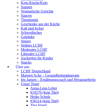
Keto-Küche/Keto
Suppen
Vegetarische Gerichte
Saucen
Thermomix
Geschenke aus der Küche
Kalt und lecker
Schwedisches
Getränke
Süsses
Striktes LCHF
Moderates LCHF
Liberales LCHF
Zuckerfrei für Kinder
Snacks
Über uns
LCHF Deutschland
Margret Ache – Gesundheitspädagogin
Iris Jansen – Ernährungscoach und Herausgeberin
Unser Team
Anna-Lena Leber
#19270 (kein Titel)
Heike Schulz
#36114 (kein Titel)
Tina Vogel