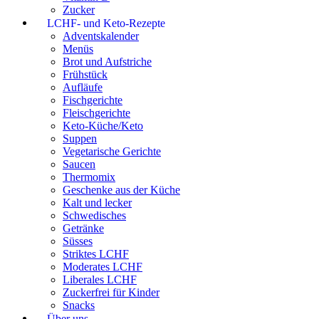
Zucker
LCHF- und Keto-Rezepte
Adventskalender
Menüs
Brot und Aufstriche
Frühstück
Aufläufe
Fischgerichte
Fleischgerichte
Keto-Küche/Keto
Suppen
Vegetarische Gerichte
Saucen
Thermomix
Geschenke aus der Küche
Kalt und lecker
Schwedisches
Getränke
Süsses
Striktes LCHF
Moderates LCHF
Liberales LCHF
Zuckerfrei für Kinder
Snacks
Über uns