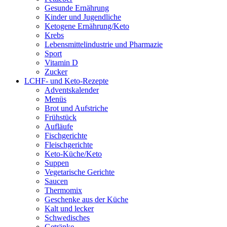
Gesunde Ernährung
Kinder und Jugendliche
Ketogene Ernährung/Keto
Krebs
Lebensmittelindustrie und Pharmazie
Sport
Vitamin D
Zucker
LCHF- und Keto-Rezepte
Adventskalender
Menüs
Brot und Aufstriche
Frühstück
Aufläufe
Fischgerichte
Fleischgerichte
Keto-Küche/Keto
Suppen
Vegetarische Gerichte
Saucen
Thermomix
Geschenke aus der Küche
Kalt und lecker
Schwedisches
Getränke