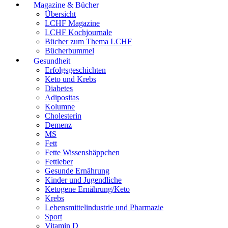
Magazine & Bücher
Übersicht
LCHF Magazine
LCHF Kochjournale
Bücher zum Thema LCHF
Bücherbummel
Gesundheit
Erfolgsgeschichten
Keto und Krebs
Diabetes
Adipositas
Kolumne
Cholesterin
Demenz
MS
Fett
Fette Wissenshäppchen
Fettleber
Gesunde Ernährung
Kinder und Jugendliche
Ketogene Ernährung/Keto
Krebs
Lebensmittelindustrie und Pharmazie
Sport
Vitamin D