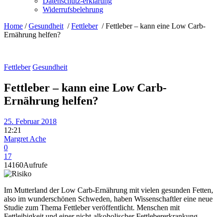
Datenschutz-erklärung
Widerrufsbelehrung
Home
/
Gesundheit
/
Fettleber
/
Fettleber – kann eine Low Carb-
Ernährung helfen?
Fettleber
Gesundheit
Fettleber – kann eine Low Carb-
Ernährung helfen?
25. Februar 2018
12:21
Margret Ache
0
17
14160
Aufrufe
Im Mutterland der Low Carb-Ernährung mit vielen gesunden Fetten,
also im wunderschönen Schweden, haben Wissenschaftler eine neue
Studie zum Thema Fettleber veröffentlicht.
Menschen mit
Fettleibigkeit und einer nicht-alkoholischer Fettlebererkrankung