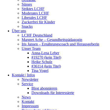
Süsses
Striktes LCHF
Moderates LCHF
Liberales LCHF
Zuckerfrei für Kinder
Snacks
Über uns
LCHF Deutschland
Margret Ache – Gesundheitspädagogin
Iris Jansen – Ernährungscoach und Herausgeberin
Unser Team
Anna-Lena Leber
#19270 (kein Titel)
Heike Schulz
#36114 (kein Titel)
Tina Vogel
Kontakt | Infos
Newsletter
Service
Blog abonnieren
Downloads für Interessierte
News
Kontakt
Impressum