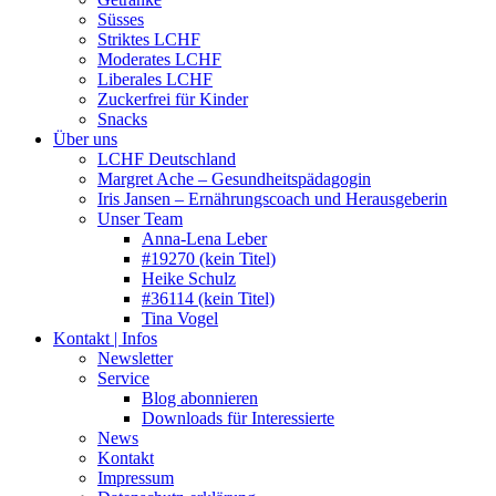
Süsses
Striktes LCHF
Moderates LCHF
Liberales LCHF
Zuckerfrei für Kinder
Snacks
Über uns
LCHF Deutschland
Margret Ache – Gesundheitspädagogin
Iris Jansen – Ernährungscoach und Herausgeberin
Unser Team
Anna-Lena Leber
#19270 (kein Titel)
Heike Schulz
#36114 (kein Titel)
Tina Vogel
Kontakt | Infos
Newsletter
Service
Blog abonnieren
Downloads für Interessierte
News
Kontakt
Impressum