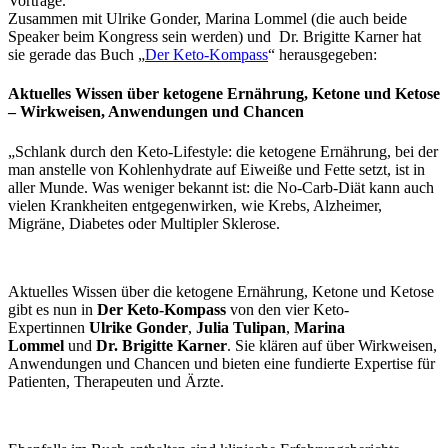
Vorträge.
Zusammen mit Ulrike Gonder, Marina Lommel (die auch beide
Speaker beim Kongress sein werden) und Dr. Brigitte Karner hat
sie gerade das Buch „
Der Keto-Kompass
“ herausgegeben:
Aktuelles Wissen über ketogene Ernährung, Ketone und Ketose
– Wirkweisen, Anwendungen und Chancen
„Schlank durch den Keto-Lifestyle: die ketogene Ernährung, bei der
man anstelle von Kohlenhydrate auf Eiweiße und Fette setzt, ist in
aller Munde. Was weniger bekannt ist: die No-Carb-Diät kann auch
vielen Krankheiten entgegenwirken, wie Krebs, Alzheimer,
Migräne, Diabetes oder Multipler Sklerose.
Aktuelles Wissen über die ketogene Ernährung, Ketone und Ketose
gibt es nun in
Der Keto-Kompass
von den vier Keto-
Expertinnen
Ulrike Gonder
,
Julia Tulipan
,
Marina
Lommel
und
Dr. Brigitte Karner
. Sie klären auf über Wirkweisen,
Anwendungen und Chancen und bieten eine fundierte Expertise für
Patienten, Therapeuten und Ärzte.