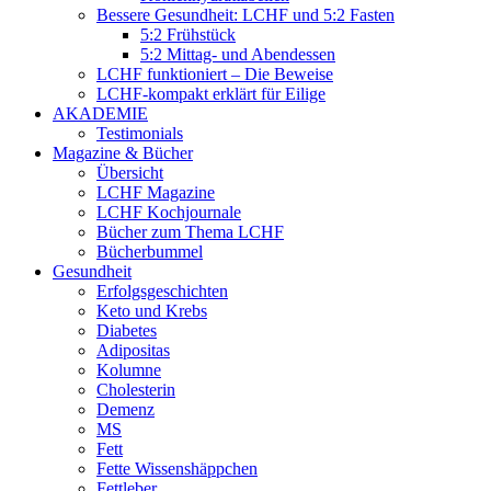
Bessere Gesundheit: LCHF und 5:2 Fasten
5:2 Frühstück
5:2 Mittag- und Abendessen
LCHF funktioniert – Die Beweise
LCHF-kompakt erklärt für Eilige
AKADEMIE
Testimonials
Magazine & Bücher
Übersicht
LCHF Magazine
LCHF Kochjournale
Bücher zum Thema LCHF
Bücherbummel
Gesundheit
Erfolgsgeschichten
Keto und Krebs
Diabetes
Adipositas
Kolumne
Cholesterin
Demenz
MS
Fett
Fette Wissenshäppchen
Fettleber