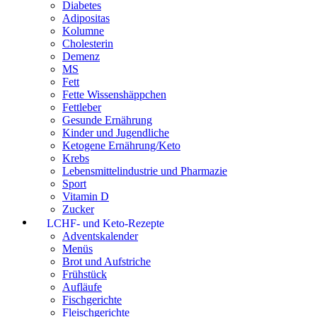
Diabetes
Adipositas
Kolumne
Cholesterin
Demenz
MS
Fett
Fette Wissenshäppchen
Fettleber
Gesunde Ernährung
Kinder und Jugendliche
Ketogene Ernährung/Keto
Krebs
Lebensmittelindustrie und Pharmazie
Sport
Vitamin D
Zucker
LCHF- und Keto-Rezepte
Adventskalender
Menüs
Brot und Aufstriche
Frühstück
Aufläufe
Fischgerichte
Fleischgerichte