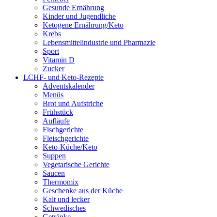
Gesunde Ernährung
Kinder und Jugendliche
Ketogene Ernährung/Keto
Krebs
Lebensmittelindustrie und Pharmazie
Sport
Vitamin D
Zucker
LCHF- und Keto-Rezepte
Adventskalender
Menüs
Brot und Aufstriche
Frühstück
Aufläufe
Fischgerichte
Fleischgerichte
Keto-Küche/Keto
Suppen
Vegetarische Gerichte
Saucen
Thermomix
Geschenke aus der Küche
Kalt und lecker
Schwedisches
Getränke