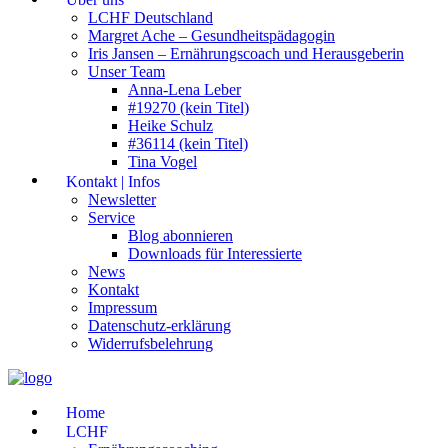
LCHF Deutschland
Margret Ache – Gesundheitspädagogin
Iris Jansen – Ernährungscoach und Herausgeberin
Unser Team
Anna-Lena Leber
#19270 (kein Titel)
Heike Schulz
#36114 (kein Titel)
Tina Vogel
Kontakt | Infos
Newsletter
Service
Blog abonnieren
Downloads für Interessierte
News
Kontakt
Impressum
Datenschutz-erklärung
Widerrufsbelehrung
Home
LCHF