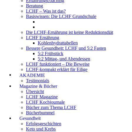
Ernährungscoaching
Beratung
LCHF – Was ist das?
Basiswissen: Die LCHF Grundschule
Die LCHF-Ernährung ist keine Reduktionsdiät
LCHF Ernährung
Kohlenhydrattabellen
Bessere Gesundheit: LCHF und 5:2 Fasten
5:2 Frühstück
5:2 Mittag- und Abendessen
LCHF funktioniert – Die Beweise
LCHF-kompakt erklärt für Eilige
AKADEMIE
Testimonials
Magazine & Bücher
Übersicht
LCHF Magazine
LCHF Kochjournale
Bücher zum Thema LCHF
Bücherbummel
Gesundheit
Erfolgsgeschichten
Keto und Krebs