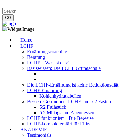
Impressum
|
Datenschutzerklärung
|
Kontakt
|
Newsletter
Home
LCHF
Ernährungscoaching
Beratung
LCHF – Was ist das?
Basiswissen: Die LCHF Grundschule
Die LCHF-Ernährung ist keine Reduktionsdiät
LCHF Ernährung
Kohlenhydrattabellen
Bessere Gesundheit: LCHF und 5:2 Fasten
5:2 Frühstück
5:2 Mittag- und Abendessen
LCHF funktioniert – Die Beweise
LCHF-kompakt erklärt für Eilige
AKADEMIE
Testimonials