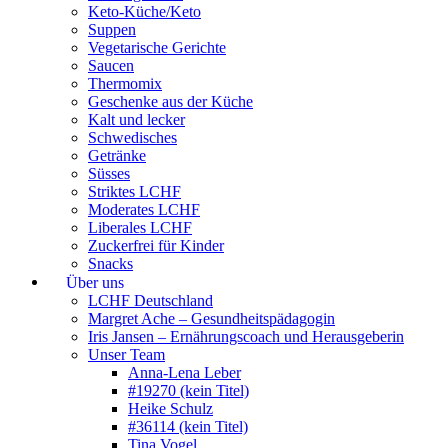
Keto-Küche/Keto
Suppen
Vegetarische Gerichte
Saucen
Thermomix
Geschenke aus der Küche
Kalt und lecker
Schwedisches
Getränke
Süsses
Striktes LCHF
Moderates LCHF
Liberales LCHF
Zuckerfrei für Kinder
Snacks
Über uns
LCHF Deutschland
Margret Ache – Gesundheitspädagogin
Iris Jansen – Ernährungscoach und Herausgeberin
Unser Team
Anna-Lena Leber
#19270 (kein Titel)
Heike Schulz
#36114 (kein Titel)
Tina Vogel