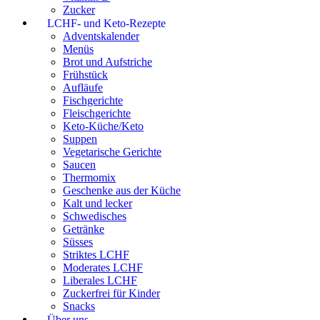
Zucker
LCHF- und Keto-Rezepte
Adventskalender
Menüs
Brot und Aufstriche
Frühstück
Aufläufe
Fischgerichte
Fleischgerichte
Keto-Küche/Keto
Suppen
Vegetarische Gerichte
Saucen
Thermomix
Geschenke aus der Küche
Kalt und lecker
Schwedisches
Getränke
Süsses
Striktes LCHF
Moderates LCHF
Liberales LCHF
Zuckerfrei für Kinder
Snacks
Über uns