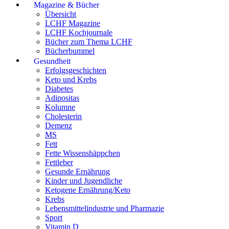
Magazine & Bücher
Übersicht
LCHF Magazine
LCHF Kochjournale
Bücher zum Thema LCHF
Bücherbummel
Gesundheit
Erfolgsgeschichten
Keto und Krebs
Diabetes
Adipositas
Kolumne
Cholesterin
Demenz
MS
Fett
Fette Wissenshäppchen
Fettleber
Gesunde Ernährung
Kinder und Jugendliche
Ketogene Ernährung/Keto
Krebs
Lebensmittelindustrie und Pharmazie
Sport
Vitamin D