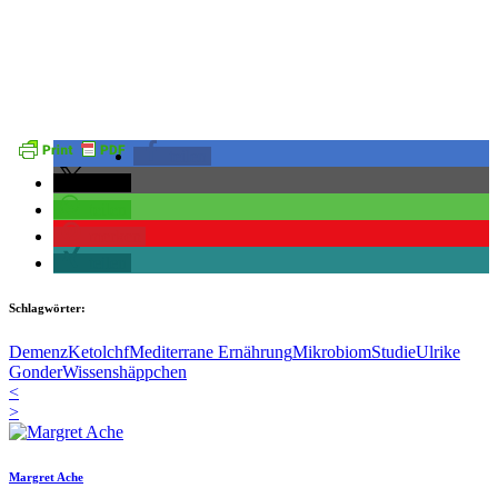
teilen
teilen
teilen
merken
teilen
Schlagwörter:
Demenz
Keto
lchf
Mediterrane Ernährung
Mikrobiom
Studie
Ulrike
Gonder
Wissenshäppchen
<
>
Margret Ache