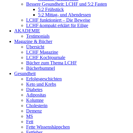
Bessere Gesundheit: LCHF und 5:2 Fasten
5:2 Frühstück
5:2 Mittag- und Abendessen
LCHF funktioniert – Die Beweise
LCHF-kompakt erklärt für Eilige
AKADEMIE
Testimonials
Magazine & Bücher
Übersicht
LCHF Magazine
LCHF Kochjournale
Bücher zum Thema LCHF
Bücherbummel
Gesundheit
Erfolgsgeschichten
Keto und Krebs
Diabetes
Adipositas
Kolumne
Cholesterin
Demenz
MS
Fett
Fette Wissenshäppchen
Fettleber