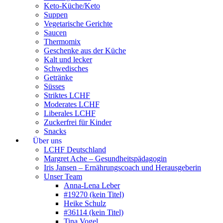
Keto-Küche/Keto
Suppen
Vegetarische Gerichte
Saucen
Thermomix
Geschenke aus der Küche
Kalt und lecker
Schwedisches
Getränke
Süsses
Striktes LCHF
Moderates LCHF
Liberales LCHF
Zuckerfrei für Kinder
Snacks
Über uns
LCHF Deutschland
Margret Ache – Gesundheitspädagogin
Iris Jansen – Ernährungscoach und Herausgeberin
Unser Team
Anna-Lena Leber
#19270 (kein Titel)
Heike Schulz
#36114 (kein Titel)
Tina Vogel