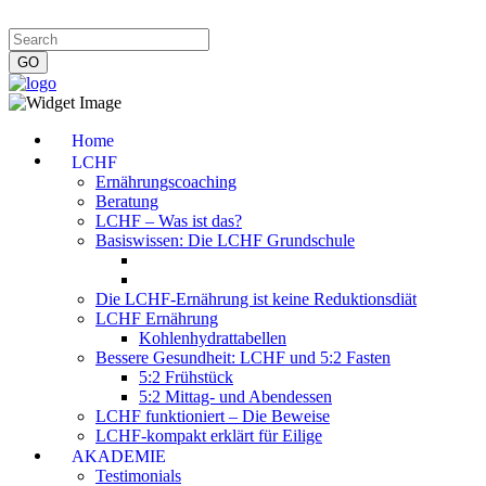
Impressum
|
Datenschutzerklärung
|
Kontakt
|
Newsletter
Home
LCHF
Ernährungscoaching
Beratung
LCHF – Was ist das?
Basiswissen: Die LCHF Grundschule
Die LCHF-Ernährung ist keine Reduktionsdiät
LCHF Ernährung
Kohlenhydrattabellen
Bessere Gesundheit: LCHF und 5:2 Fasten
5:2 Frühstück
5:2 Mittag- und Abendessen
LCHF funktioniert – Die Beweise
LCHF-kompakt erklärt für Eilige
AKADEMIE
Testimonials