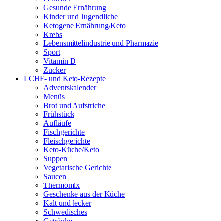
Gesunde Ernährung
Kinder und Jugendliche
Ketogene Ernährung/Keto
Krebs
Lebensmittelindustrie und Pharmazie
Sport
Vitamin D
Zucker
LCHF- und Keto-Rezepte
Adventskalender
Menüs
Brot und Aufstriche
Frühstück
Aufläufe
Fischgerichte
Fleischgerichte
Keto-Küche/Keto
Suppen
Vegetarische Gerichte
Saucen
Thermomix
Geschenke aus der Küche
Kalt und lecker
Schwedisches
Getränke