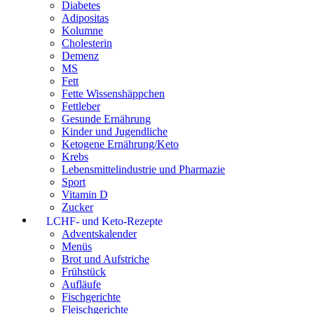
Diabetes
Adipositas
Kolumne
Cholesterin
Demenz
MS
Fett
Fette Wissenshäppchen
Fettleber
Gesunde Ernährung
Kinder und Jugendliche
Ketogene Ernährung/Keto
Krebs
Lebensmittelindustrie und Pharmazie
Sport
Vitamin D
Zucker
LCHF- und Keto-Rezepte
Adventskalender
Menüs
Brot und Aufstriche
Frühstück
Aufläufe
Fischgerichte
Fleischgerichte