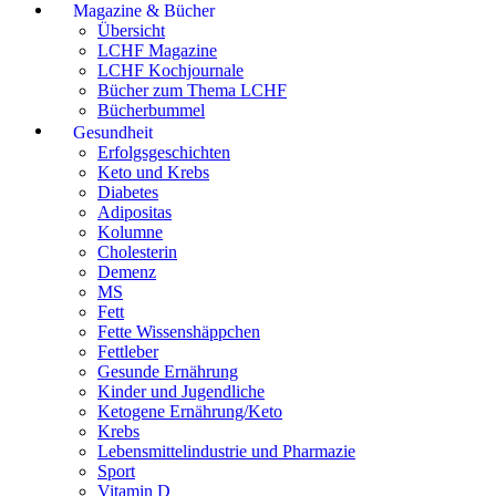
Magazine & Bücher
Übersicht
LCHF Magazine
LCHF Kochjournale
Bücher zum Thema LCHF
Bücherbummel
Gesundheit
Erfolgsgeschichten
Keto und Krebs
Diabetes
Adipositas
Kolumne
Cholesterin
Demenz
MS
Fett
Fette Wissenshäppchen
Fettleber
Gesunde Ernährung
Kinder und Jugendliche
Ketogene Ernährung/Keto
Krebs
Lebensmittelindustrie und Pharmazie
Sport
Vitamin D