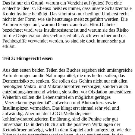
Das ist nur ein Grund, warum ein Verzicht auf (gutes) Fett eine
schlechte Idee ist. Ebenso heißt es immer, dass unsere Schaltzentrale
Kohlenhydrate benötigt. Das stimmt so nur bedingt. Und erst recht
nicht in der Form, wie sie heutzutage meist zugeführt werden. Die
Autoren zeigen auf, warum Demenz auch als Hirn-Diabetes
bezeichnet wird, was Insulinresistenz ist und warum sie das Risiko
für die Degeneration des Gehirns erhöht. Auch wenn hier und da
Fachbegriffe verwendet werden, so sind sie doch immer sehr gut
erklärt.
Teil 3: Hirngerecht essen
Aus den ersten beiden Teilen des Buches ergeben sich umfangreiche
Anforderungen an die Nahrungsmittel, die uns helfen sollen, das
Demenzrisiko zu senken. Sie sollen das Gehirn nicht nur mit allen
benötigten Makro- und Mikronährstoffen versorgen, sondern auch
entzündungshemmend wirken, sie sollen vor Oixdation unterstützen
Weiterhin sollten die Lebensmittel ein möglichst geringes
„Verzuckerungspotential“ aufweisen und Blutzucker- sowie
Insulinspitzen vermeiden. Das klingt erst einmal sehr viel und
aufwändig. Aber mit der LOGI-Methode, einer
kohlenhydratreduzierten Ernährung, sind die Punkte sehr gut
umsetzbar. Da in dem Buch auch die positiven Wirkungen der
Ketonkörper aufzeigt, wird in dem Kapitel auch aufgezeigt, wie der