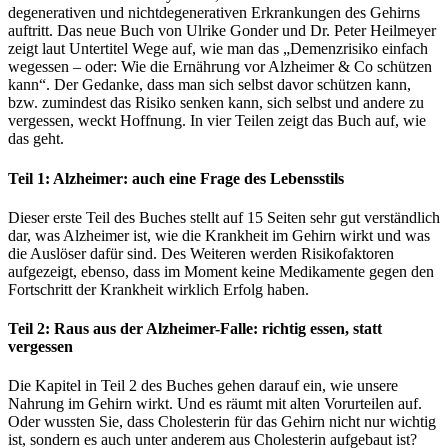
degenerativen und nichtdegenerativen Erkrankungen des Gehirns
auftritt. Das neue Buch von Ulrike Gonder und Dr. Peter Heilmeyer
zeigt laut Untertitel Wege auf, wie man das „Demenzrisiko einfach
wegessen – oder: Wie die Ernährung vor Alzheimer & Co schützen
kann“. Der Gedanke, dass man sich selbst davor schützen kann,
bzw. zumindest das Risiko senken kann, sich selbst und andere zu
vergessen, weckt Hoffnung. In vier Teilen zeigt das Buch auf, wie
das geht.
Teil 1: Alzheimer: auch eine Frage des Lebensstils
Dieser erste Teil des Buches stellt auf 15 Seiten sehr gut verständlich
dar, was Alzheimer ist, wie die Krankheit im Gehirn wirkt und was
die Auslöser dafür sind. Des Weiteren werden Risikofaktoren
aufgezeigt, ebenso, dass im Moment keine Medikamente gegen den
Fortschritt der Krankheit wirklich Erfolg haben.
Teil 2: Raus aus der Alzheimer-Falle: richtig essen, statt
vergessen
Die Kapitel in Teil 2 des Buches gehen darauf ein, wie unsere
Nahrung im Gehirn wirkt. Und es räumt mit alten Vorurteilen auf.
Oder wussten Sie, dass Cholesterin für das Gehirn nicht nur wichtig
ist, sondern es auch unter anderem aus Cholesterin aufgebaut ist?