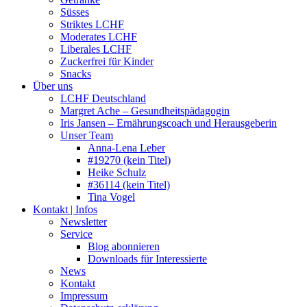
Süsses
Striktes LCHF
Moderates LCHF
Liberales LCHF
Zuckerfrei für Kinder
Snacks
Über uns
LCHF Deutschland
Margret Ache – Gesundheitspädagogin
Iris Jansen – Ernährungscoach und Herausgeberin
Unser Team
Anna-Lena Leber
#19270 (kein Titel)
Heike Schulz
#36114 (kein Titel)
Tina Vogel
Kontakt | Infos
Newsletter
Service
Blog abonnieren
Downloads für Interessierte
News
Kontakt
Impressum