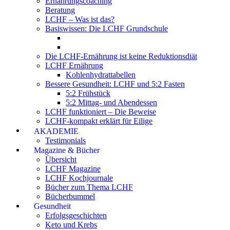
Ernährungscoaching
Beratung
LCHF – Was ist das?
Basiswissen: Die LCHF Grundschule
Die LCHF-Ernährung ist keine Reduktionsdiät
LCHF Ernährung
Kohlenhydrattabellen
Bessere Gesundheit: LCHF und 5:2 Fasten
5:2 Frühstück
5:2 Mittag- und Abendessen
LCHF funktioniert – Die Beweise
LCHF-kompakt erklärt für Eilige
AKADEMIE
Testimonials
Magazine & Bücher
Übersicht
LCHF Magazine
LCHF Kochjournale
Bücher zum Thema LCHF
Bücherbummel
Gesundheit
Erfolgsgeschichten
Keto und Krebs