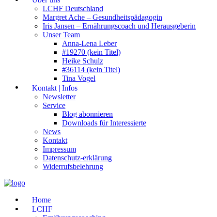
LCHF Deutschland
Margret Ache – Gesundheitspädagogin
Iris Jansen – Ernährungscoach und Herausgeberin
Unser Team
Anna-Lena Leber
#19270 (kein Titel)
Heike Schulz
#36114 (kein Titel)
Tina Vogel
Kontakt | Infos
Newsletter
Service
Blog abonnieren
Downloads für Interessierte
News
Kontakt
Impressum
Datenschutz-erklärung
Widerrufsbelehrung
Home
LCHF