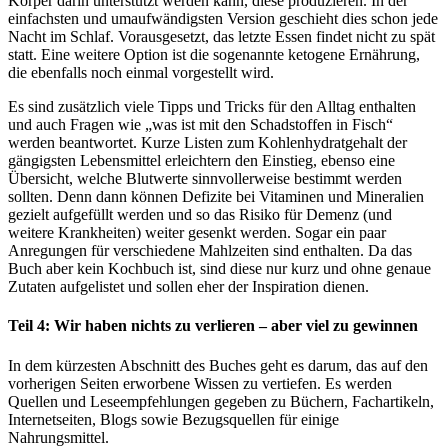
Körper darin unterstützt werden kann, diese produzieren. In der
einfachsten und umaufwändigsten Version geschieht dies schon jede
Nacht im Schlaf. Vorausgesetzt, das letzte Essen findet nicht zu spät
statt. Eine weitere Option ist die sogenannte ketogene Ernährung,
die ebenfalls noch einmal vorgestellt wird.
Es sind zusätzlich viele Tipps und Tricks für den Alltag enthalten
und auch Fragen wie „was ist mit den Schadstoffen in Fisch“
werden beantwortet. Kurze Listen zum Kohlenhydratgehalt der
gängigsten Lebensmittel erleichtern den Einstieg, ebenso eine
Übersicht, welche Blutwerte sinnvollerweise bestimmt werden
sollten. Denn dann können Defizite bei Vitaminen und Mineralien
gezielt aufgefüllt werden und so das Risiko für Demenz (und
weitere Krankheiten) weiter gesenkt werden. Sogar ein paar
Anregungen für verschiedene Mahlzeiten sind enthalten. Da das
Buch aber kein Kochbuch ist, sind diese nur kurz und ohne genaue
Zutaten aufgelistet und sollen eher der Inspiration dienen.
Teil 4: Wir haben nichts zu verlieren – aber viel zu gewinnen
In dem kürzesten Abschnitt des Buches geht es darum, das auf den
vorherigen Seiten erworbene Wissen zu vertiefen. Es werden
Quellen und Leseempfehlungen gegeben zu Büchern, Fachartikeln,
Internetseiten, Blogs sowie Bezugsquellen für einige
Nahrungsmittel.