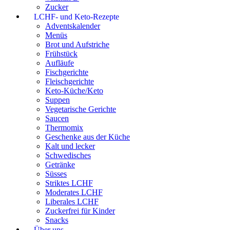
Zucker
LCHF- und Keto-Rezepte
Adventskalender
Menüs
Brot und Aufstriche
Frühstück
Aufläufe
Fischgerichte
Fleischgerichte
Keto-Küche/Keto
Suppen
Vegetarische Gerichte
Saucen
Thermomix
Geschenke aus der Küche
Kalt und lecker
Schwedisches
Getränke
Süsses
Striktes LCHF
Moderates LCHF
Liberales LCHF
Zuckerfrei für Kinder
Snacks
Über uns