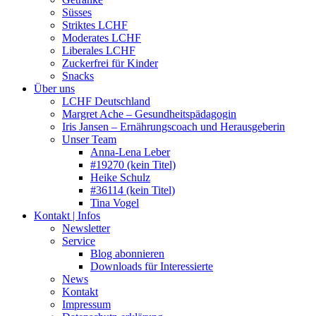
Süsses
Striktes LCHF
Moderates LCHF
Liberales LCHF
Zuckerfrei für Kinder
Snacks
Über uns
LCHF Deutschland
Margret Ache – Gesundheitspädagogin
Iris Jansen – Ernährungscoach und Herausgeberin
Unser Team
Anna-Lena Leber
#19270 (kein Titel)
Heike Schulz
#36114 (kein Titel)
Tina Vogel
Kontakt | Infos
Newsletter
Service
Blog abonnieren
Downloads für Interessierte
News
Kontakt
Impressum