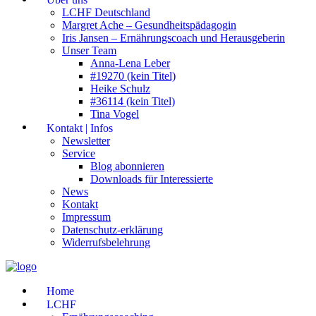
LCHF Deutschland
Margret Ache – Gesundheitspädagogin
Iris Jansen – Ernährungscoach und Herausgeberin
Unser Team
Anna-Lena Leber
#19270 (kein Titel)
Heike Schulz
#36114 (kein Titel)
Tina Vogel
Kontakt | Infos
Newsletter
Service
Blog abonnieren
Downloads für Interessierte
News
Kontakt
Impressum
Datenschutz-erklärung
Widerrufsbelehrung
Home
LCHF