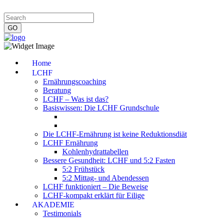
Impressum
|
Datenschutzerklärung
|
Kontakt
|
Newsletter
Home
LCHF
Ernährungscoaching
Beratung
LCHF – Was ist das?
Basiswissen: Die LCHF Grundschule
Die LCHF-Ernährung ist keine Reduktionsdiät
LCHF Ernährung
Kohlenhydrattabellen
Bessere Gesundheit: LCHF und 5:2 Fasten
5:2 Frühstück
5:2 Mittag- und Abendessen
LCHF funktioniert – Die Beweise
LCHF-kompakt erklärt für Eilige
AKADEMIE
Testimonials