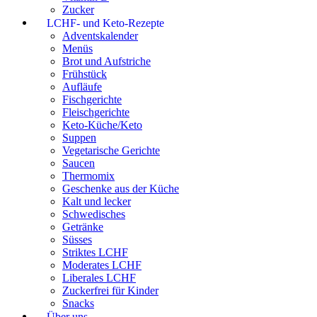
Zucker
LCHF- und Keto-Rezepte
Adventskalender
Menüs
Brot und Aufstriche
Frühstück
Aufläufe
Fischgerichte
Fleischgerichte
Keto-Küche/Keto
Suppen
Vegetarische Gerichte
Saucen
Thermomix
Geschenke aus der Küche
Kalt und lecker
Schwedisches
Getränke
Süsses
Striktes LCHF
Moderates LCHF
Liberales LCHF
Zuckerfrei für Kinder
Snacks
Über uns