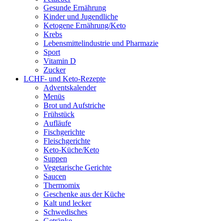
Gesunde Ernährung
Kinder und Jugendliche
Ketogene Ernährung/Keto
Krebs
Lebensmittelindustrie und Pharmazie
Sport
Vitamin D
Zucker
LCHF- und Keto-Rezepte
Adventskalender
Menüs
Brot und Aufstriche
Frühstück
Aufläufe
Fischgerichte
Fleischgerichte
Keto-Küche/Keto
Suppen
Vegetarische Gerichte
Saucen
Thermomix
Geschenke aus der Küche
Kalt und lecker
Schwedisches
Getränke