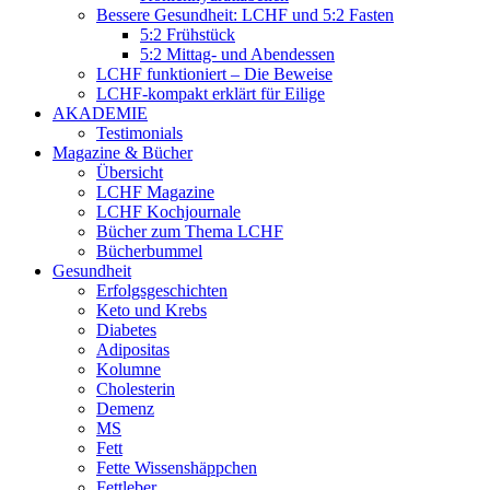
Bessere Gesundheit: LCHF und 5:2 Fasten
5:2 Frühstück
5:2 Mittag- und Abendessen
LCHF funktioniert – Die Beweise
LCHF-kompakt erklärt für Eilige
AKADEMIE
Testimonials
Magazine & Bücher
Übersicht
LCHF Magazine
LCHF Kochjournale
Bücher zum Thema LCHF
Bücherbummel
Gesundheit
Erfolgsgeschichten
Keto und Krebs
Diabetes
Adipositas
Kolumne
Cholesterin
Demenz
MS
Fett
Fette Wissenshäppchen
Fettleber