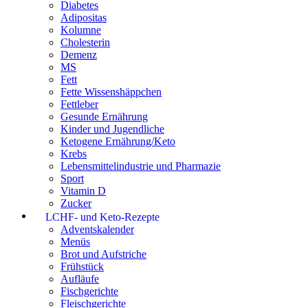
Diabetes
Adipositas
Kolumne
Cholesterin
Demenz
MS
Fett
Fette Wissenshäppchen
Fettleber
Gesunde Ernährung
Kinder und Jugendliche
Ketogene Ernährung/Keto
Krebs
Lebensmittelindustrie und Pharmazie
Sport
Vitamin D
Zucker
LCHF- und Keto-Rezepte
Adventskalender
Menüs
Brot und Aufstriche
Frühstück
Aufläufe
Fischgerichte
Fleischgerichte