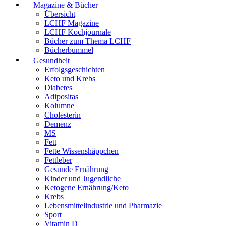
Magazine & Bücher
Übersicht
LCHF Magazine
LCHF Kochjournale
Bücher zum Thema LCHF
Bücherbummel
Gesundheit
Erfolgsgeschichten
Keto und Krebs
Diabetes
Adipositas
Kolumne
Cholesterin
Demenz
MS
Fett
Fette Wissenshäppchen
Fettleber
Gesunde Ernährung
Kinder und Jugendliche
Ketogene Ernährung/Keto
Krebs
Lebensmittelindustrie und Pharmazie
Sport
Vitamin D