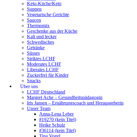
Keto-Küche/Keto
Suppen
Vegetarische Gerichte
Saucen
Thermomix
Geschenke aus der Küche
Kalt und lecker
Schwedisches
Getränke
Süsses
Striktes LCHF
Moderates LCHF
Liberales LCHF
Zuckerfrei für Kinder
Snacks
Über uns
LCHF Deutschland
Margret Ache – Gesundheitspädagogin
Iris Jansen – Ernährungscoach und Herausgeberin
Unser Team
Anna-Lena Leber
#19270 (kein Titel)
Heike Schulz
#36114 (kein Titel)
Tina Vogel