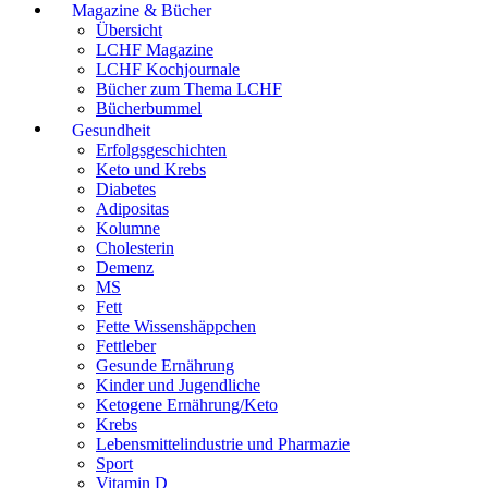
Magazine & Bücher
Übersicht
LCHF Magazine
LCHF Kochjournale
Bücher zum Thema LCHF
Bücherbummel
Gesundheit
Erfolgsgeschichten
Keto und Krebs
Diabetes
Adipositas
Kolumne
Cholesterin
Demenz
MS
Fett
Fette Wissenshäppchen
Fettleber
Gesunde Ernährung
Kinder und Jugendliche
Ketogene Ernährung/Keto
Krebs
Lebensmittelindustrie und Pharmazie
Sport
Vitamin D