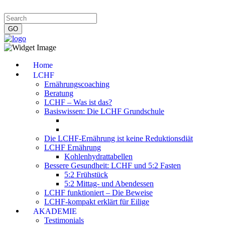
Impressum
|
Datenschutzerklärung
|
Kontakt
|
Newsletter
Home
LCHF
Ernährungscoaching
Beratung
LCHF – Was ist das?
Basiswissen: Die LCHF Grundschule
Die LCHF-Ernährung ist keine Reduktionsdiät
LCHF Ernährung
Kohlenhydrattabellen
Bessere Gesundheit: LCHF und 5:2 Fasten
5:2 Frühstück
5:2 Mittag- und Abendessen
LCHF funktioniert – Die Beweise
LCHF-kompakt erklärt für Eilige
AKADEMIE
Testimonials