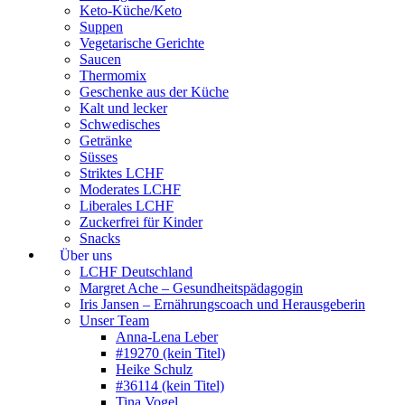
Keto-Küche/Keto
Suppen
Vegetarische Gerichte
Saucen
Thermomix
Geschenke aus der Küche
Kalt und lecker
Schwedisches
Getränke
Süsses
Striktes LCHF
Moderates LCHF
Liberales LCHF
Zuckerfrei für Kinder
Snacks
Über uns
LCHF Deutschland
Margret Ache – Gesundheitspädagogin
Iris Jansen – Ernährungscoach und Herausgeberin
Unser Team
Anna-Lena Leber
#19270 (kein Titel)
Heike Schulz
#36114 (kein Titel)
Tina Vogel