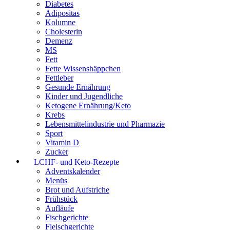
Diabetes
Adipositas
Kolumne
Cholesterin
Demenz
MS
Fett
Fette Wissenshäppchen
Fettleber
Gesunde Ernährung
Kinder und Jugendliche
Ketogene Ernährung/Keto
Krebs
Lebensmittelindustrie und Pharmazie
Sport
Vitamin D
Zucker
LCHF- und Keto-Rezepte
Adventskalender
Menüs
Brot und Aufstriche
Frühstück
Aufläufe
Fischgerichte
Fleischgerichte