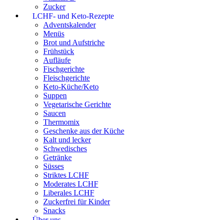
Zucker
LCHF- und Keto-Rezepte
Adventskalender
Menüs
Brot und Aufstriche
Frühstück
Aufläufe
Fischgerichte
Fleischgerichte
Keto-Küche/Keto
Suppen
Vegetarische Gerichte
Saucen
Thermomix
Geschenke aus der Küche
Kalt und lecker
Schwedisches
Getränke
Süsses
Striktes LCHF
Moderates LCHF
Liberales LCHF
Zuckerfrei für Kinder
Snacks
Über uns