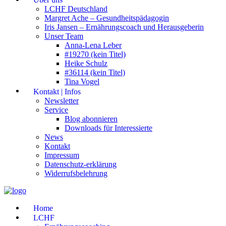
LCHF Deutschland
Margret Ache – Gesundheitspädagogin
Iris Jansen – Ernährungscoach und Herausgeberin
Unser Team
Anna-Lena Leber
#19270 (kein Titel)
Heike Schulz
#36114 (kein Titel)
Tina Vogel
Kontakt | Infos
Newsletter
Service
Blog abonnieren
Downloads für Interessierte
News
Kontakt
Impressum
Datenschutz-erklärung
Widerrufsbelehrung
Home
LCHF