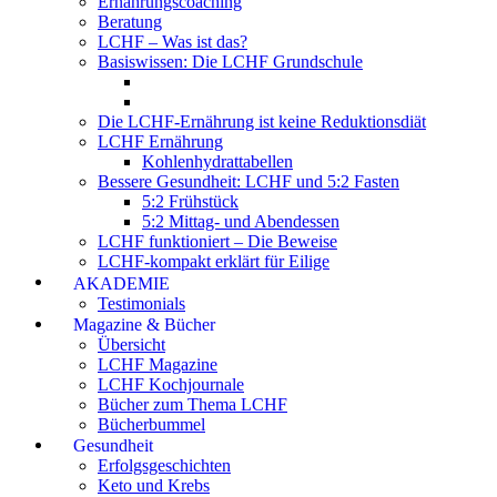
Ernährungscoaching
Beratung
LCHF – Was ist das?
Basiswissen: Die LCHF Grundschule
Die LCHF-Ernährung ist keine Reduktionsdiät
LCHF Ernährung
Kohlenhydrattabellen
Bessere Gesundheit: LCHF und 5:2 Fasten
5:2 Frühstück
5:2 Mittag- und Abendessen
LCHF funktioniert – Die Beweise
LCHF-kompakt erklärt für Eilige
AKADEMIE
Testimonials
Magazine & Bücher
Übersicht
LCHF Magazine
LCHF Kochjournale
Bücher zum Thema LCHF
Bücherbummel
Gesundheit
Erfolgsgeschichten
Keto und Krebs