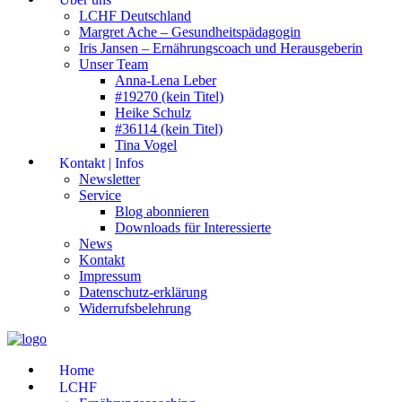
LCHF Deutschland
Margret Ache – Gesundheitspädagogin
Iris Jansen – Ernährungscoach und Herausgeberin
Unser Team
Anna-Lena Leber
#19270 (kein Titel)
Heike Schulz
#36114 (kein Titel)
Tina Vogel
Kontakt | Infos
Newsletter
Service
Blog abonnieren
Downloads für Interessierte
News
Kontakt
Impressum
Datenschutz-erklärung
Widerrufsbelehrung
Home
LCHF