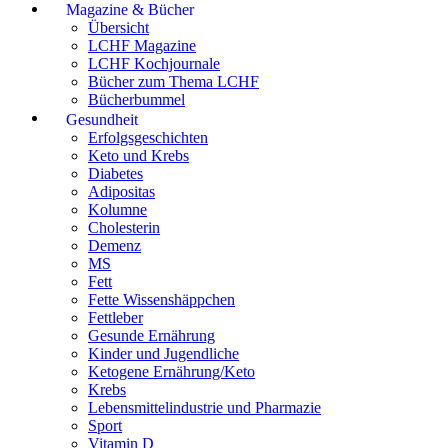
Magazine & Bücher
Übersicht
LCHF Magazine
LCHF Kochjournale
Bücher zum Thema LCHF
Bücherbummel
Gesundheit
Erfolgsgeschichten
Keto und Krebs
Diabetes
Adipositas
Kolumne
Cholesterin
Demenz
MS
Fett
Fette Wissenshäppchen
Fettleber
Gesunde Ernährung
Kinder und Jugendliche
Ketogene Ernährung/Keto
Krebs
Lebensmittelindustrie und Pharmazie
Sport
Vitamin D