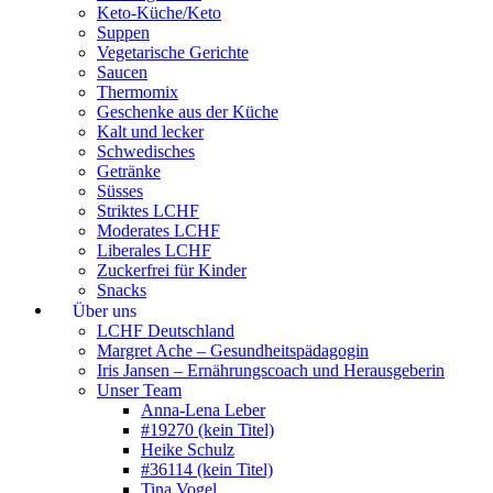
Keto-Küche/Keto
Suppen
Vegetarische Gerichte
Saucen
Thermomix
Geschenke aus der Küche
Kalt und lecker
Schwedisches
Getränke
Süsses
Striktes LCHF
Moderates LCHF
Liberales LCHF
Zuckerfrei für Kinder
Snacks
Über uns
LCHF Deutschland
Margret Ache – Gesundheitspädagogin
Iris Jansen – Ernährungscoach und Herausgeberin
Unser Team
Anna-Lena Leber
#19270 (kein Titel)
Heike Schulz
#36114 (kein Titel)
Tina Vogel