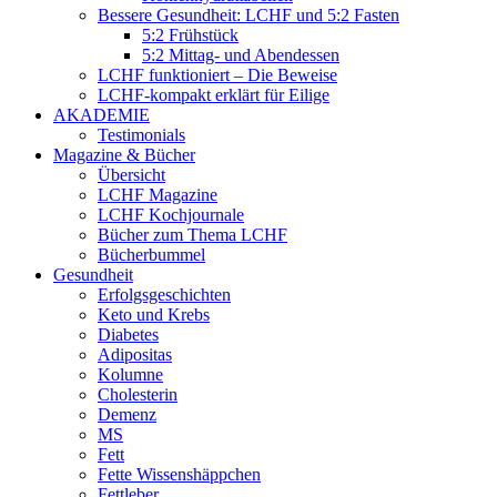
Bessere Gesundheit: LCHF und 5:2 Fasten
5:2 Frühstück
5:2 Mittag- und Abendessen
LCHF funktioniert – Die Beweise
LCHF-kompakt erklärt für Eilige
AKADEMIE
Testimonials
Magazine & Bücher
Übersicht
LCHF Magazine
LCHF Kochjournale
Bücher zum Thema LCHF
Bücherbummel
Gesundheit
Erfolgsgeschichten
Keto und Krebs
Diabetes
Adipositas
Kolumne
Cholesterin
Demenz
MS
Fett
Fette Wissenshäppchen
Fettleber