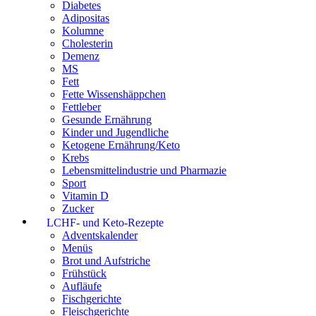
Diabetes
Adipositas
Kolumne
Cholesterin
Demenz
MS
Fett
Fette Wissenshäppchen
Fettleber
Gesunde Ernährung
Kinder und Jugendliche
Ketogene Ernährung/Keto
Krebs
Lebensmittelindustrie und Pharmazie
Sport
Vitamin D
Zucker
LCHF- und Keto-Rezepte
Adventskalender
Menüs
Brot und Aufstriche
Frühstück
Aufläufe
Fischgerichte
Fleischgerichte