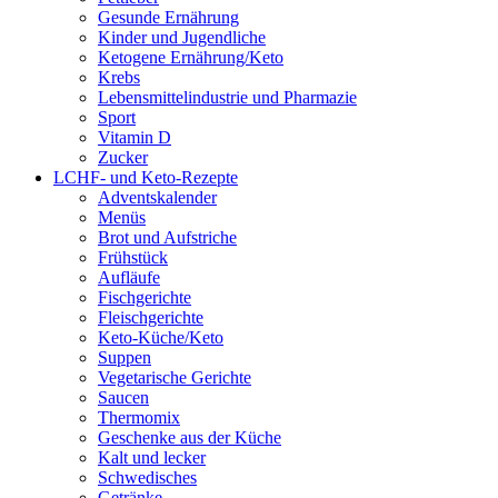
Gesunde Ernährung
Kinder und Jugendliche
Ketogene Ernährung/Keto
Krebs
Lebensmittelindustrie und Pharmazie
Sport
Vitamin D
Zucker
LCHF- und Keto-Rezepte
Adventskalender
Menüs
Brot und Aufstriche
Frühstück
Aufläufe
Fischgerichte
Fleischgerichte
Keto-Küche/Keto
Suppen
Vegetarische Gerichte
Saucen
Thermomix
Geschenke aus der Küche
Kalt und lecker
Schwedisches
Getränke