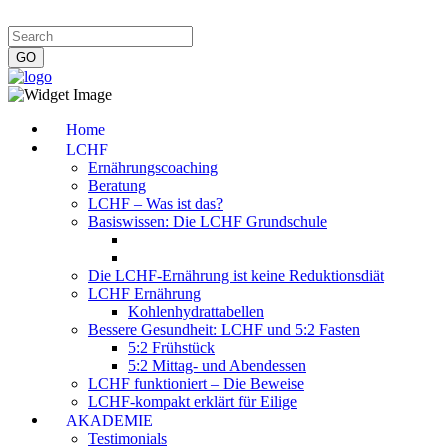
Impressum
|
Datenschutzerklärung
|
Kontakt
|
Newsletter
Home
LCHF
Ernährungscoaching
Beratung
LCHF – Was ist das?
Basiswissen: Die LCHF Grundschule
Die LCHF-Ernährung ist keine Reduktionsdiät
LCHF Ernährung
Kohlenhydrattabellen
Bessere Gesundheit: LCHF und 5:2 Fasten
5:2 Frühstück
5:2 Mittag- und Abendessen
LCHF funktioniert – Die Beweise
LCHF-kompakt erklärt für Eilige
AKADEMIE
Testimonials