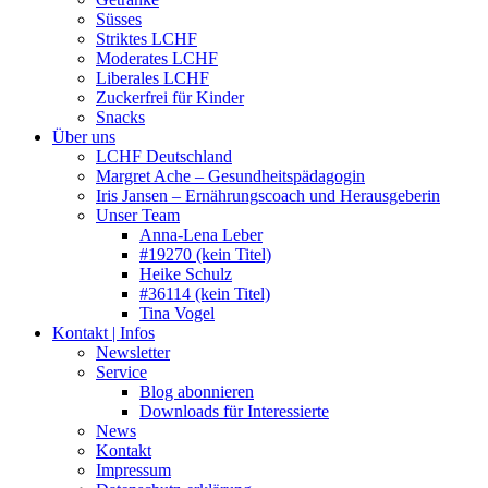
Süsses
Striktes LCHF
Moderates LCHF
Liberales LCHF
Zuckerfrei für Kinder
Snacks
Über uns
LCHF Deutschland
Margret Ache – Gesundheitspädagogin
Iris Jansen – Ernährungscoach und Herausgeberin
Unser Team
Anna-Lena Leber
#19270 (kein Titel)
Heike Schulz
#36114 (kein Titel)
Tina Vogel
Kontakt | Infos
Newsletter
Service
Blog abonnieren
Downloads für Interessierte
News
Kontakt
Impressum