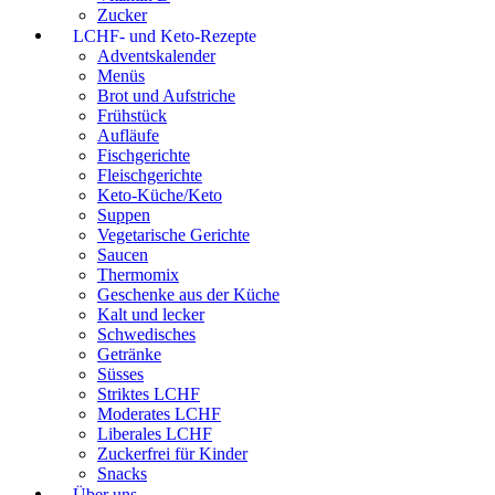
Zucker
LCHF- und Keto-Rezepte
Adventskalender
Menüs
Brot und Aufstriche
Frühstück
Aufläufe
Fischgerichte
Fleischgerichte
Keto-Küche/Keto
Suppen
Vegetarische Gerichte
Saucen
Thermomix
Geschenke aus der Küche
Kalt und lecker
Schwedisches
Getränke
Süsses
Striktes LCHF
Moderates LCHF
Liberales LCHF
Zuckerfrei für Kinder
Snacks
Über uns