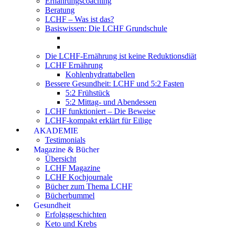
Ernährungscoaching
Beratung
LCHF – Was ist das?
Basiswissen: Die LCHF Grundschule
Die LCHF-Ernährung ist keine Reduktionsdiät
LCHF Ernährung
Kohlenhydrattabellen
Bessere Gesundheit: LCHF und 5:2 Fasten
5:2 Frühstück
5:2 Mittag- und Abendessen
LCHF funktioniert – Die Beweise
LCHF-kompakt erklärt für Eilige
AKADEMIE
Testimonials
Magazine & Bücher
Übersicht
LCHF Magazine
LCHF Kochjournale
Bücher zum Thema LCHF
Bücherbummel
Gesundheit
Erfolgsgeschichten
Keto und Krebs