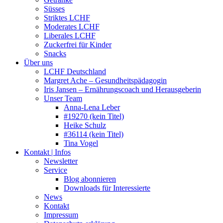
Süsses
Striktes LCHF
Moderates LCHF
Liberales LCHF
Zuckerfrei für Kinder
Snacks
Über uns
LCHF Deutschland
Margret Ache – Gesundheitspädagogin
Iris Jansen – Ernährungscoach und Herausgeberin
Unser Team
Anna-Lena Leber
#19270 (kein Titel)
Heike Schulz
#36114 (kein Titel)
Tina Vogel
Kontakt | Infos
Newsletter
Service
Blog abonnieren
Downloads für Interessierte
News
Kontakt
Impressum