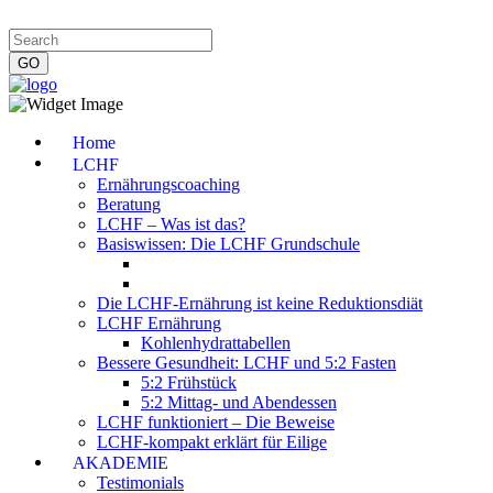
Impressum
|
Datenschutzerklärung
|
Kontakt
|
Newsletter
Home
LCHF
Ernährungscoaching
Beratung
LCHF – Was ist das?
Basiswissen: Die LCHF Grundschule
Die LCHF-Ernährung ist keine Reduktionsdiät
LCHF Ernährung
Kohlenhydrattabellen
Bessere Gesundheit: LCHF und 5:2 Fasten
5:2 Frühstück
5:2 Mittag- und Abendessen
LCHF funktioniert – Die Beweise
LCHF-kompakt erklärt für Eilige
AKADEMIE
Testimonials