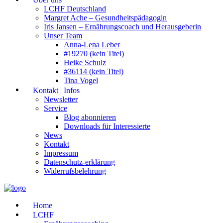
LCHF Deutschland
Margret Ache – Gesundheitspädagogin
Iris Jansen – Ernährungscoach und Herausgeberin
Unser Team
Anna-Lena Leber
#19270 (kein Titel)
Heike Schulz
#36114 (kein Titel)
Tina Vogel
Kontakt | Infos
Newsletter
Service
Blog abonnieren
Downloads für Interessierte
News
Kontakt
Impressum
Datenschutz-erklärung
Widerrufsbelehrung
Home
LCHF