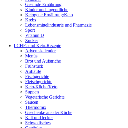
Gesunde Ernährung
Kinder und Jugendliche
Ketogene Ernährung/Keto
Krebs
Lebensmittelindustrie und Pharmazie
Sport
Vitamin D
Zucker
LCHF- und Keto-Rezepte
Adventskalender
Menüs
Brot und Aufstriche
Frühstück
Aufläufe
Fischgerichte
Fleischgerichte
Keto-Küche/Keto
Suppen
Vegetarische Gerichte
Saucen
Thermomix
Geschenke aus der Küche
Kalt und lecker
Schwedisches
Getränke