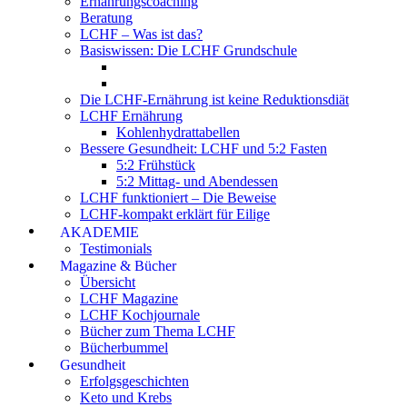
Ernährungscoaching
Beratung
LCHF – Was ist das?
Basiswissen: Die LCHF Grundschule
Die LCHF-Ernährung ist keine Reduktionsdiät
LCHF Ernährung
Kohlenhydrattabellen
Bessere Gesundheit: LCHF und 5:2 Fasten
5:2 Frühstück
5:2 Mittag- und Abendessen
LCHF funktioniert – Die Beweise
LCHF-kompakt erklärt für Eilige
AKADEMIE
Testimonials
Magazine & Bücher
Übersicht
LCHF Magazine
LCHF Kochjournale
Bücher zum Thema LCHF
Bücherbummel
Gesundheit
Erfolgsgeschichten
Keto und Krebs