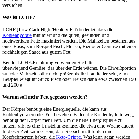
versuchen.
Was ist LCHF?
LCHF (
L
ow
C
arb
H
igh /
H
ealthy
F
at) bedeutet, dass die
Kohlenhydrate
minimiert und die guten, gesunden und
hochwertigen Fette maximiert werden. Die Mahlzeiten bestehen aus
einer Basis, zum Beispiel Fisch, Fleisch, Eier oder Gemüse mit einer
reichhaltigen Sauce aus gutem Fett.
Bei der LCHF-Ernährung verwenden Sie bitte
überwiegend Gemüse, das über der Erde wächst. Die Eiweißportion
zu jeder Mahlzeit sollte nicht größer als Ihr Handteller sein, zum
Beispiel wiegt ihr Stück Fisch oder Fleisch dann etwa zwischen 150
und 200 g.
Warum soll mehr Fett gegessen werden?
Der Körper benötigt eine Energiequelle, die kann aus
Kohlenhydraten oder Fett bestehen. Fallen die Kohlenhydrate weg,
benötigt der Körper mehr Fett. Um die neue Energiequelle zu
nutzen, gibt es eine Umstellungsphase, die etwa eine Woche dauert.
In dieser Zeit kann es sein, dass Sie sich matt fühlen und
Kopfschmerzen haben, die
Keto-Grippe
. Was kann getan werden,