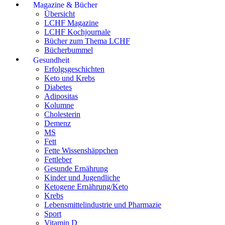
Magazine & Bücher
Übersicht
LCHF Magazine
LCHF Kochjournale
Bücher zum Thema LCHF
Bücherbummel
Gesundheit
Erfolgsgeschichten
Keto und Krebs
Diabetes
Adipositas
Kolumne
Cholesterin
Demenz
MS
Fett
Fette Wissenshäppchen
Fettleber
Gesunde Ernährung
Kinder und Jugendliche
Ketogene Ernährung/Keto
Krebs
Lebensmittelindustrie und Pharmazie
Sport
Vitamin D