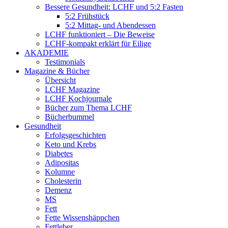
Bessere Gesundheit: LCHF und 5:2 Fasten
5:2 Frühstück
5:2 Mittag- und Abendessen
LCHF funktioniert – Die Beweise
LCHF-kompakt erklärt für Eilige
AKADEMIE
Testimonials
Magazine & Bücher
Übersicht
LCHF Magazine
LCHF Kochjournale
Bücher zum Thema LCHF
Bücherbummel
Gesundheit
Erfolgsgeschichten
Keto und Krebs
Diabetes
Adipositas
Kolumne
Cholesterin
Demenz
MS
Fett
Fette Wissenshäppchen
Fettleber