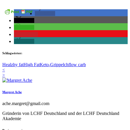
teilen
teilen
teilen
merken
teilen
Schlagwörter:
Healzhy fat
High Fat
Keto-Grippe
lchf
low carb
<
>
Margret Ache
ache.margret@gmail.com
Gründerin von LCHF Deutschland und der LCHF Deutschland
Akademie