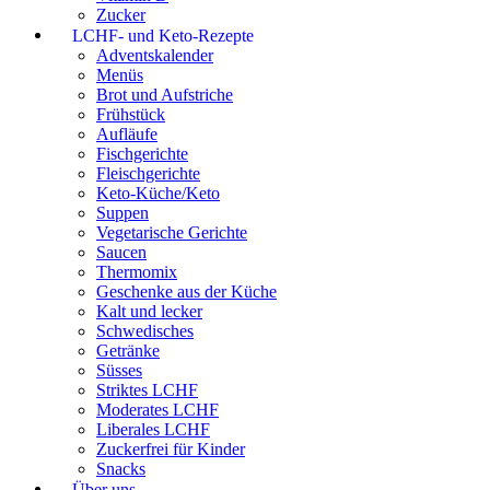
Zucker
LCHF- und Keto-Rezepte
Adventskalender
Menüs
Brot und Aufstriche
Frühstück
Aufläufe
Fischgerichte
Fleischgerichte
Keto-Küche/Keto
Suppen
Vegetarische Gerichte
Saucen
Thermomix
Geschenke aus der Küche
Kalt und lecker
Schwedisches
Getränke
Süsses
Striktes LCHF
Moderates LCHF
Liberales LCHF
Zuckerfrei für Kinder
Snacks
Über uns