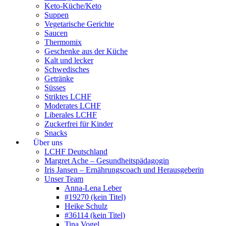
Keto-Küche/Keto
Suppen
Vegetarische Gerichte
Saucen
Thermomix
Geschenke aus der Küche
Kalt und lecker
Schwedisches
Getränke
Süsses
Striktes LCHF
Moderates LCHF
Liberales LCHF
Zuckerfrei für Kinder
Snacks
Über uns
LCHF Deutschland
Margret Ache – Gesundheitspädagogin
Iris Jansen – Ernährungscoach und Herausgeberin
Unser Team
Anna-Lena Leber
#19270 (kein Titel)
Heike Schulz
#36114 (kein Titel)
Tina Vogel