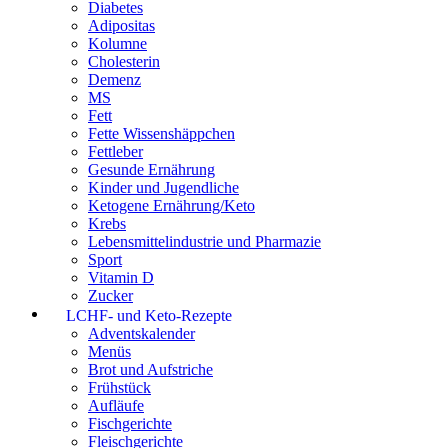
Diabetes
Adipositas
Kolumne
Cholesterin
Demenz
MS
Fett
Fette Wissenshäppchen
Fettleber
Gesunde Ernährung
Kinder und Jugendliche
Ketogene Ernährung/Keto
Krebs
Lebensmittelindustrie und Pharmazie
Sport
Vitamin D
Zucker
LCHF- und Keto-Rezepte
Adventskalender
Menüs
Brot und Aufstriche
Frühstück
Aufläufe
Fischgerichte
Fleischgerichte