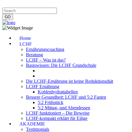
Impressum
|
Datenschutzerklärung
|
Kontakt
|
Newsletter
Home
LCHF
Ernährungscoaching
Beratung
LCHF – Was ist das?
Basiswissen: Die LCHF Grundschule
Die LCHF-Ernährung ist keine Reduktionsdiät
LCHF Ernährung
Kohlenhydrattabellen
Bessere Gesundheit: LCHF und 5:2 Fasten
5:2 Frühstück
5:2 Mittag- und Abendessen
LCHF funktioniert – Die Beweise
LCHF-kompakt erklärt für Eilige
AKADEMIE
Testimonials