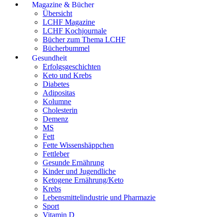
Magazine & Bücher
Übersicht
LCHF Magazine
LCHF Kochjournale
Bücher zum Thema LCHF
Bücherbummel
Gesundheit
Erfolgsgeschichten
Keto und Krebs
Diabetes
Adipositas
Kolumne
Cholesterin
Demenz
MS
Fett
Fette Wissenshäppchen
Fettleber
Gesunde Ernährung
Kinder und Jugendliche
Ketogene Ernährung/Keto
Krebs
Lebensmittelindustrie und Pharmazie
Sport
Vitamin D