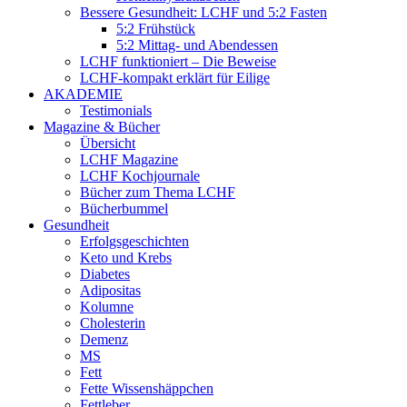
Bessere Gesundheit: LCHF und 5:2 Fasten
5:2 Frühstück
5:2 Mittag- und Abendessen
LCHF funktioniert – Die Beweise
LCHF-kompakt erklärt für Eilige
AKADEMIE
Testimonials
Magazine & Bücher
Übersicht
LCHF Magazine
LCHF Kochjournale
Bücher zum Thema LCHF
Bücherbummel
Gesundheit
Erfolgsgeschichten
Keto und Krebs
Diabetes
Adipositas
Kolumne
Cholesterin
Demenz
MS
Fett
Fette Wissenshäppchen
Fettleber