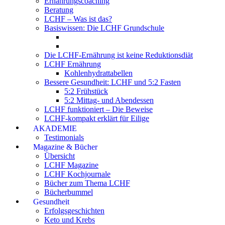
Ernährungscoaching
Beratung
LCHF – Was ist das?
Basiswissen: Die LCHF Grundschule
Die LCHF-Ernährung ist keine Reduktionsdiät
LCHF Ernährung
Kohlenhydrattabellen
Bessere Gesundheit: LCHF und 5:2 Fasten
5:2 Frühstück
5:2 Mittag- und Abendessen
LCHF funktioniert – Die Beweise
LCHF-kompakt erklärt für Eilige
AKADEMIE
Testimonials
Magazine & Bücher
Übersicht
LCHF Magazine
LCHF Kochjournale
Bücher zum Thema LCHF
Bücherbummel
Gesundheit
Erfolgsgeschichten
Keto und Krebs