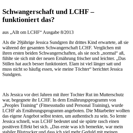
Schwangerschaft und LCHF –
funktioniert das?
aus „Allt om LCHF“ Ausgabe 8/2013
Als die 29jährige Jessica Sundgren ihr drittes Kind erwartete, aß sie
während der gesamten Schwangerschaft LCHF. Verglichen mit
ihren ersten beiden Schwangerschaften, als sie noch „normal“ aß,
fühlte sie sich mit der neuen Ernährung frischer und leichter. „Das
Stillen hat auch besser funktioniert. Elam ist viel länger satt und
muss nicht so häufig essen, wie meine Töchter“ berichtet Jessica
Sundgren.
Als Jessica vor drei Jahren mit ihrer Tochter Rut im Mutterschutz
war, begegnete ihr LCHF. In dem Ernährungsprogramm von
„Peoples Training“ (Fitnessstudio und Personal Training), wurde
LCHF als Ernährungsprogramm angeboten. Die Mitarbeiter wollten
das eigene Angebot selbst testen, um authentisch zu sein. So lernte
Jessica schnell, was LCHF bedeutet und sie spürte rasch einen
positiven Effekt bei sich. „Das erste was ich bemerkte, war mein
stabiler Blutzucker und dass ich viel mehr Geduld mit meinen