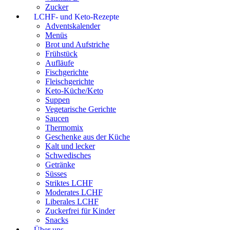
Zucker
LCHF- und Keto-Rezepte
Adventskalender
Menüs
Brot und Aufstriche
Frühstück
Aufläufe
Fischgerichte
Fleischgerichte
Keto-Küche/Keto
Suppen
Vegetarische Gerichte
Saucen
Thermomix
Geschenke aus der Küche
Kalt und lecker
Schwedisches
Getränke
Süsses
Striktes LCHF
Moderates LCHF
Liberales LCHF
Zuckerfrei für Kinder
Snacks
Über uns