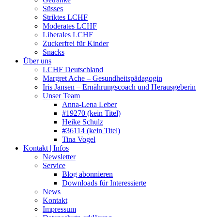
Süsses
Striktes LCHF
Moderates LCHF
Liberales LCHF
Zuckerfrei für Kinder
Snacks
Über uns
LCHF Deutschland
Margret Ache – Gesundheitspädagogin
Iris Jansen – Ernährungscoach und Herausgeberin
Unser Team
Anna-Lena Leber
#19270 (kein Titel)
Heike Schulz
#36114 (kein Titel)
Tina Vogel
Kontakt | Infos
Newsletter
Service
Blog abonnieren
Downloads für Interessierte
News
Kontakt
Impressum