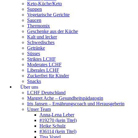
Keto-Küche/Keto
Suppen
Vegetarische Gerichte
Saucen
Thermomix
Geschenke aus der Küche
Kalt und lecker
Schwedisches
Getränke
Süsses
Striktes LCHF
Moderates LCHF
Liberales LCHF
Zuckerfrei für Kinder
Snacks
Über uns
LCHF Deutschland
Margret Ache – Gesundheitspädagogin
Iris Jansen – Ernährungscoach und Herausgeberin
Unser Team
Anna-Lena Leber
#19270 (kein Titel)
Heike Schulz
#36114 (kein Titel)
Tina Vogel