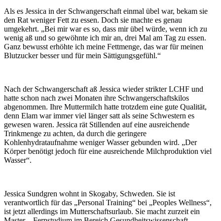
Als es Jessica in der Schwangerschaft einmal übel war, bekam sie
den Rat weniger Fett zu essen. Doch sie machte es genau
umgekehrt. „Bei mir war es so, dass mir übel würde, wenn ich zu
wenig aß und so gewöhnte ich mir an, drei Mal am Tag zu essen.
Ganz bewusst erhöhte ich meine Fettmenge, das war für meinen
Blutzucker besser und für mein Sättigungsgefühl.“
Nach der Schwangerschaft aß Jessica wieder strikter LCHF und
hatte schon nach zwei Monaten ihre Schwangerschaftskilos
abgenommen. Ihre Muttermilch hatte trotzdem eine gute Qualität,
denn Elam war immer viel länger satt als seine Schwestern es
gewesen waren. Jessica rät Stillenden auf eine ausreichende
Trinkmenge zu achten, da durch die geringere
Kohlenhydrataufnahme weniger Wasser gebunden wird. „Der
Körper benötigt jedoch für eine ausreichende Milchproduktion viel
Wasser“.
Jessica Sundgren wohnt in Skogaby, Schweden. Sie ist
verantwortlich für das „Personal Training“ bei „Peoples Wellness“,
ist jetzt allerdings im Mutterschaftsurlaub. Sie macht zurzeit ein
Master – Fernstudium im Bereich Gesundheitswissenschaft.