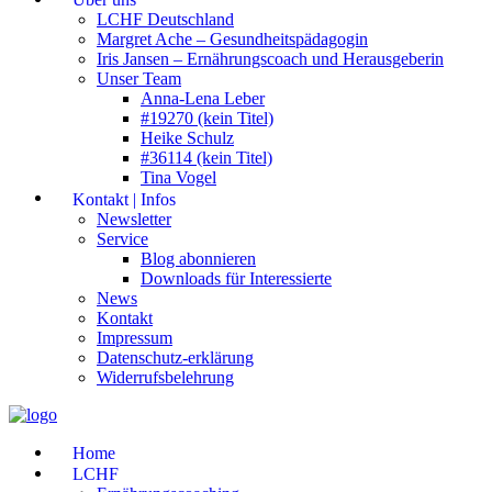
LCHF Deutschland
Margret Ache – Gesundheitspädagogin
Iris Jansen – Ernährungscoach und Herausgeberin
Unser Team
Anna-Lena Leber
#19270 (kein Titel)
Heike Schulz
#36114 (kein Titel)
Tina Vogel
Kontakt | Infos
Newsletter
Service
Blog abonnieren
Downloads für Interessierte
News
Kontakt
Impressum
Datenschutz-erklärung
Widerrufsbelehrung
Home
LCHF