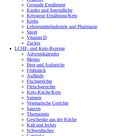
Gesunde Ernährung
Kinder und Jugendliche
Ketogene Ernährung/Keto
Krebs
Lebensmittelindustrie und Pharmazie
Sport
Vitamin D
Zucker
LCHF- und Keto-Rezepte
Adventskalender
Menüs
Brot und Aufstriche
Frühstück
Aufläufe
Fischgerichte
Fleischgerichte
Keto-Küche/Keto
Suppen
Vegetarische Gerichte
Saucen
Thermomix
Geschenke aus der Küche
Kalt und lecker
Schwedisches
Getränke