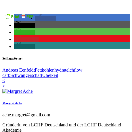
teilen
teilen
teilen
merken
teilen
Schlagwörter:
Andreas Eenfeldt
Fett
kohlenhydrate
lchf
low
carb
Schwangerschaft
Übelkeit
<
>
Margret Ache
ache.margret@gmail.com
Gründerin von LCHF Deutschland und der LCHF Deutschland
Akademie