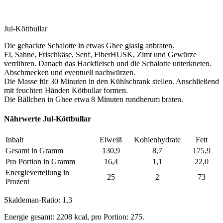
Jul-Köttbullar
Die gehackte Schalotte in etwas Ghee glasig anbraten.
Ei, Sahne, Frischkäse, Senf, FiberHUSK, Zimt und Gewürze
verrühren. Danach das Hackfleisch und die Schalotte unterkneten.
Abschmecken und eventuell nachwürzen.
Die Masse für 30 Minuten in den Kühlschrank stellen. Anschließend
mit feuchten Händen Kötbullar formen.
Die Bällchen in Ghee etwa 8 Minuten rundherum braten.
Nährwerte Jul-Köttbullar
Inhalt
Eiweiß
Kohlenhydrate
Fett
Gesamt in Gramm
130,9
8,7
175,9
Pro Portion in Gramm
16,4
1,1
22,0
Energieverteilung in
25
2
73
Prozent
Skaldeman-Ratio: 1,3
Energie gesamt: 2208 kcal, pro Portion: 275.