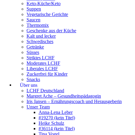
Keto-Küche/Keto
Suppen
Vegetarische Gerichte
Saucen
Thermomix
Geschenke aus der Küche
Kalt und lecker
Schwedisches
Getränke
Süsses
Striktes LCHF
Moderates LCHF
Liberales LCHF
Zuckerfrei für Kinder
Snacks
Über uns
LCHF Deutschland
Margret Ache – Gesundheitspädagogin
Iris Jansen – Ernährungscoach und Herausgeberin
Unser Team
Anna-Lena Leber
#19270 (kein Titel)
Heike Schulz
#36114 (kein Titel)
Tina Vogel