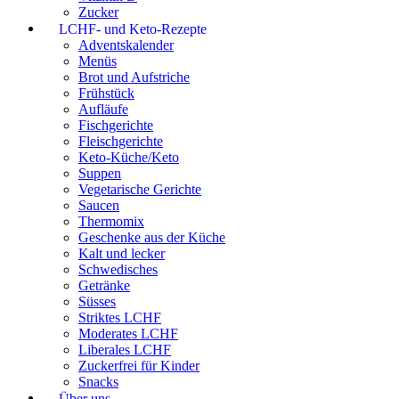
Zucker
LCHF- und Keto-Rezepte
Adventskalender
Menüs
Brot und Aufstriche
Frühstück
Aufläufe
Fischgerichte
Fleischgerichte
Keto-Küche/Keto
Suppen
Vegetarische Gerichte
Saucen
Thermomix
Geschenke aus der Küche
Kalt und lecker
Schwedisches
Getränke
Süsses
Striktes LCHF
Moderates LCHF
Liberales LCHF
Zuckerfrei für Kinder
Snacks
Über uns