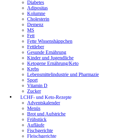
Diabetes
Adipositas
Kolumne
Cholesterin
Demenz
MS
Fett
Fette Wissenshäppchen
Fettleber
Gesunde Ernährung
Kinder und Jugendliche
Ketogene Ernährung/Keto
Krebs
Lebensmittelindustrie und Pharmazie
Sport
Vitamin D
Zucker
LCHF- und Keto-Rezepte
Adventskalender
Menüs
Brot und Aufstriche
Frühstück
Aufläufe
Fischgerichte
Fleischgerichte