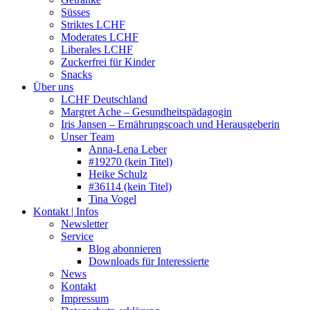
Süsses
Striktes LCHF
Moderates LCHF
Liberales LCHF
Zuckerfrei für Kinder
Snacks
Über uns
LCHF Deutschland
Margret Ache – Gesundheitspädagogin
Iris Jansen – Ernährungscoach und Herausgeberin
Unser Team
Anna-Lena Leber
#19270 (kein Titel)
Heike Schulz
#36114 (kein Titel)
Tina Vogel
Kontakt | Infos
Newsletter
Service
Blog abonnieren
Downloads für Interessierte
News
Kontakt
Impressum