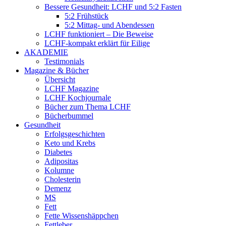
Bessere Gesundheit: LCHF und 5:2 Fasten
5:2 Frühstück
5:2 Mittag- und Abendessen
LCHF funktioniert – Die Beweise
LCHF-kompakt erklärt für Eilige
AKADEMIE
Testimonials
Magazine & Bücher
Übersicht
LCHF Magazine
LCHF Kochjournale
Bücher zum Thema LCHF
Bücherbummel
Gesundheit
Erfolgsgeschichten
Keto und Krebs
Diabetes
Adipositas
Kolumne
Cholesterin
Demenz
MS
Fett
Fette Wissenshäppchen
Fettleber