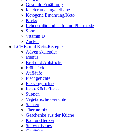
Gesunde Ernährung
Kinder und Jugendliche
Ketogene Ernährung/Keto
Krebs
Lebensmittelindustrie und Pharmazie
Sport
Vitamin D
Zucker
LCHF- und Keto-Rezepte
Adventskalender
Menüs
Brot und Aufstriche
Frühstück
Aufläufe
Fischgerichte
Fleischgerichte
Keto-Küche/Keto
Suppen
Vegetarische Gerichte
Saucen
Thermomix
Geschenke aus der Küche
Kalt und lecker
Schwedisches
Getränke