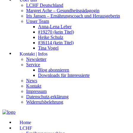
LCHF Deutschland
Margret Ache – Gesundheitspädagogin
Iris Jansen – Ernährungscoach und Herausgeberin
Unser Team
Anna-Lena Leber
#19270 (kein Titel)
Heike Schulz
#36114 (kein Titel)
Tina Vogel
Kontakt | Infos
Newsletter
Service
Blog abonnieren
Downloads für Interessierte
News
Kontakt
Impressum
Datenschutz-erklärung
Widerrufsbelehrung
Home
LCHF