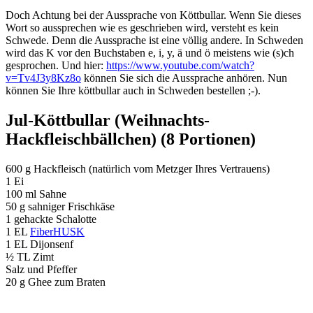
Doch Achtung bei der Aussprache von Köttbullar. Wenn Sie dieses
Wort so aussprechen wie es geschrieben wird, versteht es kein
Schwede. Denn die Aussprache ist eine völlig andere. In Schweden
wird das K vor den Buchstaben e, i, y, ä und ö meistens wie (s)ch
gesprochen. Und hier:
https://www.youtube.com/watch?
v=Tv4J3y8Kz8o
können Sie sich die Aussprache anhören. Nun
können Sie Ihre köttbullar auch in Schweden bestellen ;-).
Jul-Köttbullar (Weihnachts-
Hackfleischbällchen) (8 Portionen)
600 g Hackfleisch (natürlich vom Metzger Ihres Vertrauens)
1 Ei
100 ml Sahne
50 g sahniger Frischkäse
1 gehackte Schalotte
1 EL
FiberHUSK
1 EL Dijonsenf
½ TL Zimt
Salz und Pfeffer
20 g Ghee zum Braten