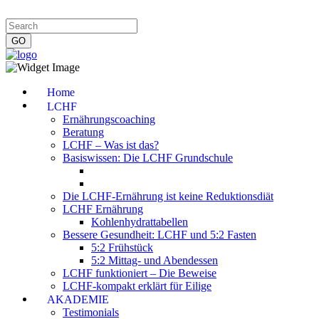
Impressum
|
Datenschutzerklärung
|
Kontakt
|
Newsletter
Home
LCHF
Ernährungscoaching
Beratung
LCHF – Was ist das?
Basiswissen: Die LCHF Grundschule
Die LCHF-Ernährung ist keine Reduktionsdiät
LCHF Ernährung
Kohlenhydrattabellen
Bessere Gesundheit: LCHF und 5:2 Fasten
5:2 Frühstück
5:2 Mittag- und Abendessen
LCHF funktioniert – Die Beweise
LCHF-kompakt erklärt für Eilige
AKADEMIE
Testimonials