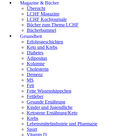
Magazine & Bücher
Übersicht
LCHF Magazine
LCHF Kochjournale
Bücher zum Thema LCHF
Bücherbummel
Gesundheit
Erfolgsgeschichten
Keto und Krebs
Diabetes
Adipositas
Kolumne
Cholesterin
Demenz
MS
Fett
Fette Wissenshäppchen
Fettleber
Gesunde Ernährung
Kinder und Jugendliche
Ketogene Ernährung/Keto
Krebs
Lebensmittelindustrie und Pharmazie
Sport
Vitamin D