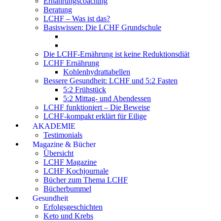
Ernährungscoaching
Beratung
LCHF – Was ist das?
Basiswissen: Die LCHF Grundschule
Die LCHF-Ernährung ist keine Reduktionsdiät
LCHF Ernährung
Kohlenhydrattabellen
Bessere Gesundheit: LCHF und 5:2 Fasten
5:2 Frühstück
5:2 Mittag- und Abendessen
LCHF funktioniert – Die Beweise
LCHF-kompakt erklärt für Eilige
AKADEMIE
Testimonials
Magazine & Bücher
Übersicht
LCHF Magazine
LCHF Kochjournale
Bücher zum Thema LCHF
Bücherbummel
Gesundheit
Erfolgsgeschichten
Keto und Krebs