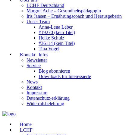
LCHF Deutschland
Margret Ache – Gesundheitspädagogin
Iris Jansen – Ernährungscoach und Herausgeberin
Unser Team
Anna-Lena Leber
#19270 (kein Titel)
Heike Schulz
#36114 (kein Titel)
Tina Vogel
Kontakt | Infos
Newsletter
Service
Blog abonnieren
Downloads für Interessierte
News
Kontakt
Impressum
Datenschutz-erklärung
Widerrufsbelehrung
Home
LCHF