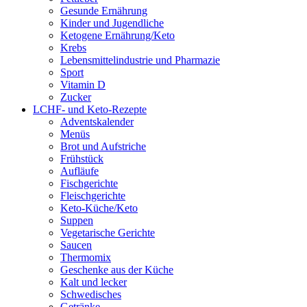
Gesunde Ernährung
Kinder und Jugendliche
Ketogene Ernährung/Keto
Krebs
Lebensmittelindustrie und Pharmazie
Sport
Vitamin D
Zucker
LCHF- und Keto-Rezepte
Adventskalender
Menüs
Brot und Aufstriche
Frühstück
Aufläufe
Fischgerichte
Fleischgerichte
Keto-Küche/Keto
Suppen
Vegetarische Gerichte
Saucen
Thermomix
Geschenke aus der Küche
Kalt und lecker
Schwedisches
Getränke