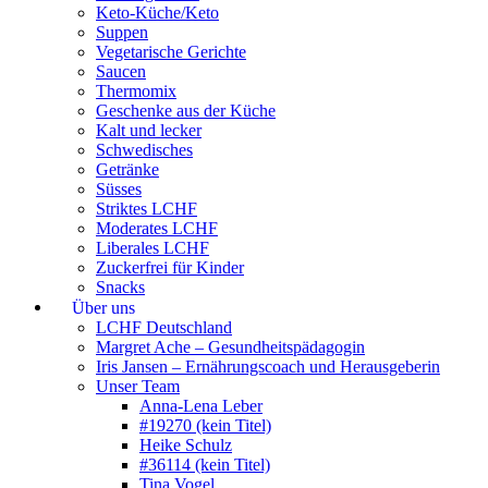
Keto-Küche/Keto
Suppen
Vegetarische Gerichte
Saucen
Thermomix
Geschenke aus der Küche
Kalt und lecker
Schwedisches
Getränke
Süsses
Striktes LCHF
Moderates LCHF
Liberales LCHF
Zuckerfrei für Kinder
Snacks
Über uns
LCHF Deutschland
Margret Ache – Gesundheitspädagogin
Iris Jansen – Ernährungscoach und Herausgeberin
Unser Team
Anna-Lena Leber
#19270 (kein Titel)
Heike Schulz
#36114 (kein Titel)
Tina Vogel