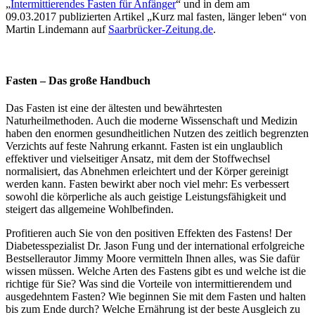
„
Intermittierendes Fasten für Anfänger
“ und in dem am
09.03.2017 publizierten Artikel „Kurz mal fasten, länger leben“ von
Martin Lindemann auf
Saarbrücker-Zeitung.de
.
Fasten – Das große Handbuch
Das Fasten ist eine der ältesten und bewährtesten
Naturheilmethoden. Auch die moderne Wissenschaft und Medizin
haben den enormen gesundheitlichen Nutzen des zeitlich begrenzten
Verzichts auf feste Nahrung erkannt. Fasten ist ein unglaublich
effektiver und vielseitiger Ansatz, mit dem der Stoffwechsel
normalisiert, das Abnehmen erleichtert und der Körper gereinigt
werden kann. Fasten bewirkt aber noch viel mehr: Es verbessert
sowohl die körperliche als auch geistige Leistungsfähigkeit und
steigert das allgemeine Wohlbefinden.
Profitieren auch Sie von den positiven Effekten des Fastens! Der
Diabetesspezialist Dr. Jason Fung und der international erfolgreiche
Bestsellerautor Jimmy Moore vermitteln Ihnen alles, was Sie dafür
wissen müssen. Welche Arten des Fastens gibt es und welche ist die
richtige für Sie? Was sind die Vorteile von intermittierendem und
ausgedehntem Fasten? Wie beginnen Sie mit dem Fasten und halten
bis zum Ende durch? Welche Ernährung ist der beste Ausgleich zu