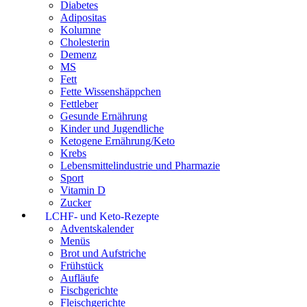
Diabetes
Adipositas
Kolumne
Cholesterin
Demenz
MS
Fett
Fette Wissenshäppchen
Fettleber
Gesunde Ernährung
Kinder und Jugendliche
Ketogene Ernährung/Keto
Krebs
Lebensmittelindustrie und Pharmazie
Sport
Vitamin D
Zucker
LCHF- und Keto-Rezepte
Adventskalender
Menüs
Brot und Aufstriche
Frühstück
Aufläufe
Fischgerichte
Fleischgerichte