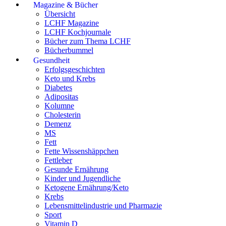
Magazine & Bücher
Übersicht
LCHF Magazine
LCHF Kochjournale
Bücher zum Thema LCHF
Bücherbummel
Gesundheit
Erfolgsgeschichten
Keto und Krebs
Diabetes
Adipositas
Kolumne
Cholesterin
Demenz
MS
Fett
Fette Wissenshäppchen
Fettleber
Gesunde Ernährung
Kinder und Jugendliche
Ketogene Ernährung/Keto
Krebs
Lebensmittelindustrie und Pharmazie
Sport
Vitamin D