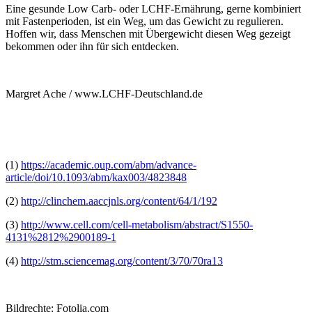
Eine gesunde Low Carb- oder LCHF-Ernährung, gerne kombiniert
mit Fastenperioden, ist ein Weg, um das Gewicht zu regulieren.
Hoffen wir, dass Menschen mit Übergewicht diesen Weg gezeigt
bekommen oder ihn für sich entdecken.
Margret Ache / www.LCHF-Deutschland.de
(1)
https://academic.oup.com/abm/advance-
article/doi/10.1093/abm/kax003/4823848
(2)
http://clinchem.aaccjnls.org/content/64/1/192
(3)
http://www.cell.com/cell-metabolism/abstract/S1550-
4131%2812%2900189-1
(4)
http://stm.sciencemag.org/content/3/70/70ra13
Bildrechte: Fotolia.com