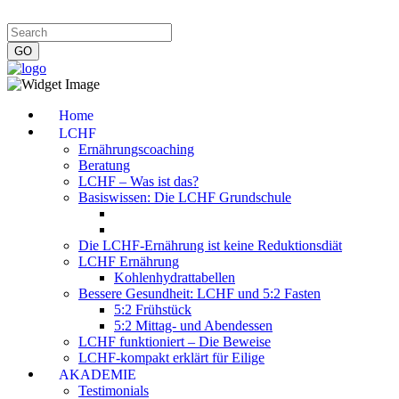
Impressum
|
Datenschutzerklärung
|
Kontakt
|
Newsletter
Home
LCHF
Ernährungscoaching
Beratung
LCHF – Was ist das?
Basiswissen: Die LCHF Grundschule
Die LCHF-Ernährung ist keine Reduktionsdiät
LCHF Ernährung
Kohlenhydrattabellen
Bessere Gesundheit: LCHF und 5:2 Fasten
5:2 Frühstück
5:2 Mittag- und Abendessen
LCHF funktioniert – Die Beweise
LCHF-kompakt erklärt für Eilige
AKADEMIE
Testimonials