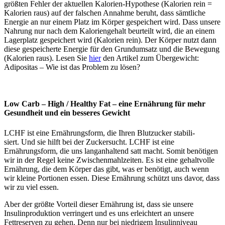
größten Fehler der aktuellen Kalorien-Hypothese (Kalorien rein =
Kalorien raus) auf der falschen Annahme beruht, dass sämtliche
Energie an nur einem Platz im Körper gespeichert wird. Dass unsere
Nahrung nur nach dem Kaloriengehalt beurteilt wird, die an einem
Lagerplatz gespeichert wird (Kalorien rein). Der Körper nutzt dann
diese gespeicherte Energie für den Grundumsatz und die Bewegung
(Kalorien raus). Lesen Sie
hier
den Artikel zum Übergewicht:
Adipositas – Wie ist das Problem zu lösen?
Low Carb – High / Healthy Fat – eine Ernährung für mehr
Gesundheit und ein besseres Gewicht
LCHF ist eine Ernährungsform, die Ihren Blutzucker stabili­
siert. Und sie hilft bei der Zuckersucht. LCHF ist eine
Ernährungsform, die uns langanhaltend satt macht. Somit benötigen
wir in der Regel keine Zwischenmahlzeiten. Es ist eine gehaltvolle
Ernährung, die dem Körper das gibt, was er benötigt, auch wenn
wir kleine Portionen essen. Diese Er­nährung schützt uns davor, dass
wir zu viel essen.
Aber der größte Vorteil dieser Ernährung ist, dass sie unsere
Insulinproduktion verringert und es uns erleichtert an unsere
Fettreserven zu gehen. Denn nur bei niedri­gem Insulinniveau