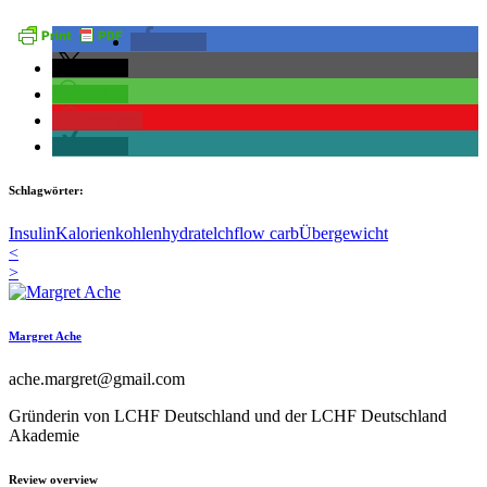
teilen
teilen
teilen
merken
teilen
Schlagwörter:
Insulin
Kalorien
kohlenhydrate
lchf
low carb
Übergewicht
<
>
Margret Ache
ache.margret@gmail.com
Gründerin von LCHF Deutschland und der LCHF Deutschland
Akademie
Review overview