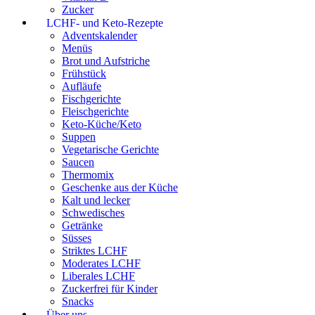
Zucker
LCHF- und Keto-Rezepte
Adventskalender
Menüs
Brot und Aufstriche
Frühstück
Aufläufe
Fischgerichte
Fleischgerichte
Keto-Küche/Keto
Suppen
Vegetarische Gerichte
Saucen
Thermomix
Geschenke aus der Küche
Kalt und lecker
Schwedisches
Getränke
Süsses
Striktes LCHF
Moderates LCHF
Liberales LCHF
Zuckerfrei für Kinder
Snacks
Über uns