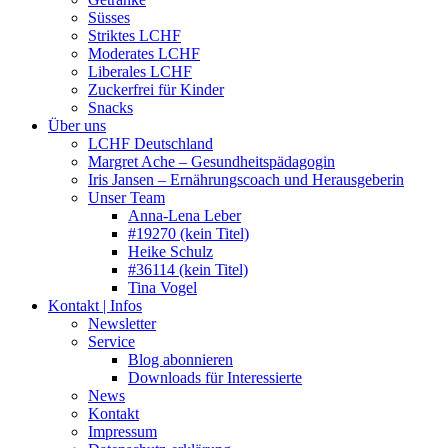
Süsses
Striktes LCHF
Moderates LCHF
Liberales LCHF
Zuckerfrei für Kinder
Snacks
Über uns
LCHF Deutschland
Margret Ache – Gesundheitspädagogin
Iris Jansen – Ernährungscoach und Herausgeberin
Unser Team
Anna-Lena Leber
#19270 (kein Titel)
Heike Schulz
#36114 (kein Titel)
Tina Vogel
Kontakt | Infos
Newsletter
Service
Blog abonnieren
Downloads für Interessierte
News
Kontakt
Impressum