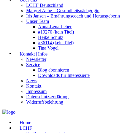
LCHF Deutschland
Margret Ache – Gesundheitspädagogin
Iris Jansen – Ernährungscoach und Herausgeberin
Unser Team
Anna-Lena Leber
#19270 (kein Titel)
Heike Schulz
#36114 (kein Titel)
Tina Vogel
Kontakt | Infos
Newsletter
Service
Blog abonnieren
Downloads für Interessierte
News
Kontakt
Impressum
Datenschutz-erklärung
Widerrufsbelehrung
Home
LCHF