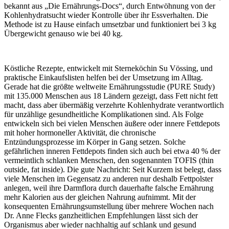
bekannt aus „Die Ernährungs-Docs“, durch Entwöhnung von der
Kohlenhydratsucht wieder Kontrolle über ihr Essverhalten. Die
Methode ist zu Hause einfach umsetzbar und funktioniert bei 3 kg
Übergewicht genauso wie bei 40 kg.
Köstliche Rezepte, entwickelt mit Sterneköchin Su Vössing, und
praktische Einkaufslisten helfen bei der Umsetzung im Alltag.
Gerade hat die größte weltweite Ernährungsstudie (PURE Study)
mit 135.000 Menschen aus 18 Ländern gezeigt, dass Fett nicht fett
macht, dass aber übermäßig verzehrte Kohlenhydrate verantwortlich
für unzählige gesundheitliche Komplikationen sind. Als Folge
entwickeln sich bei vielen Menschen äußere oder innere Fettdepots
mit hoher hormoneller Aktivität, die chronische
Entzündungsprozesse im Körper in Gang setzen. Solche
gefährlichen inneren Fettdepots finden sich auch bei etwa 40 % der
vermeintlich schlanken Menschen, den sogenannten TOFIS (thin
outside, fat inside). Die gute Nachricht: Seit Kurzem ist belegt, dass
viele Menschen im Gegensatz zu anderen nur deshalb Fettpolster
anlegen, weil ihre Darmflora durch dauerhafte falsche Ernährung
mehr Kalorien aus der gleichen Nahrung aufnimmt. Mit der
konsequenten Ernährungsumstellung über mehrere Wochen nach
Dr. Anne Flecks ganzheitlichen Empfehlungen lässt sich der
Organismus aber wieder nachhaltig auf schlank und gesund