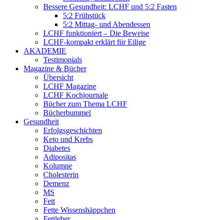
Bessere Gesundheit: LCHF und 5:2 Fasten
5:2 Frühstück
5:2 Mittag- und Abendessen
LCHF funktioniert – Die Beweise
LCHF-kompakt erklärt für Eilige
AKADEMIE
Testimonials
Magazine & Bücher
Übersicht
LCHF Magazine
LCHF Kochjournale
Bücher zum Thema LCHF
Bücherbummel
Gesundheit
Erfolgsgeschichten
Keto und Krebs
Diabetes
Adipositas
Kolumne
Cholesterin
Demenz
MS
Fett
Fette Wissenshäppchen
Fettleber