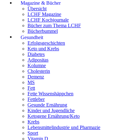
Magazine & Bücher
Übersicht
LCHF Magazine
LCHF Kochjournale
Bücher zum Thema LCHF
Bücherbummel
Gesundheit
Erfolgsgeschichten
Keto und Krebs
Diabetes
Adipositas
Kolumne
Cholesterin
Demenz
MS
Fett
Fette Wissenshäppchen
Fettleber
Gesunde Ernährung
Kinder und Jugendliche
Ketogene Ernährung/Keto
Krebs
Lebensmittelindustrie und Pharmazie
Sport
Vitamin D