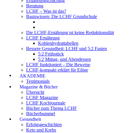
Ernährungscoaching
Beratung
LCHF – Was ist das?
Basiswissen: Die LCHF Grundschule
Die LCHF-Ernährung ist keine Reduktionsdiät
LCHF Ernährung
Kohlenhydrattabellen
Bessere Gesundheit: LCHF und 5:2 Fasten
5:2 Frühstück
5:2 Mittag- und Abendessen
LCHF funktioniert – Die Beweise
LCHF-kompakt erklärt für Eilige
AKADEMIE
Testimonials
Magazine & Bücher
Übersicht
LCHF Magazine
LCHF Kochjournale
Bücher zum Thema LCHF
Bücherbummel
Gesundheit
Erfolgsgeschichten
Keto und Krebs