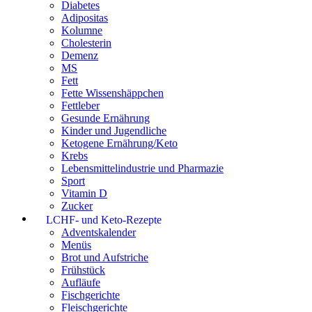
Diabetes
Adipositas
Kolumne
Cholesterin
Demenz
MS
Fett
Fette Wissenshäppchen
Fettleber
Gesunde Ernährung
Kinder und Jugendliche
Ketogene Ernährung/Keto
Krebs
Lebensmittelindustrie und Pharmazie
Sport
Vitamin D
Zucker
LCHF- und Keto-Rezepte
Adventskalender
Menüs
Brot und Aufstriche
Frühstück
Aufläufe
Fischgerichte
Fleischgerichte