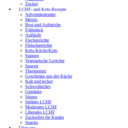
Zucker
LCHF- und Keto-Rezepte
Adventskalender
Menüs
Brot und Aufstriche
Frühstück
Aufläufe
Fischgerichte
Fleischgerichte
Keto-Küche/Keto
Suppen
Vegetarische Gerichte
Saucen
Thermomix
Geschenke aus der Küche
Kalt und lecker
Schwedisches
Getränke
Süsses
Striktes LCHF
Moderates LCHF
Liberales LCHF
Zuckerfrei für Kinder
Snacks
Über uns