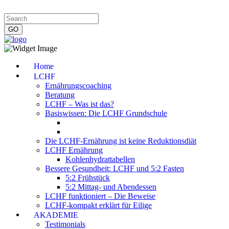
Impressum
|
Datenschutzerklärung
|
Kontakt
|
Newsletter
Home
LCHF
Ernährungscoaching
Beratung
LCHF – Was ist das?
Basiswissen: Die LCHF Grundschule
Die LCHF-Ernährung ist keine Reduktionsdiät
LCHF Ernährung
Kohlenhydrattabellen
Bessere Gesundheit: LCHF und 5:2 Fasten
5:2 Frühstück
5:2 Mittag- und Abendessen
LCHF funktioniert – Die Beweise
LCHF-kompakt erklärt für Eilige
AKADEMIE
Testimonials