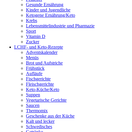
Gesunde Ernährung
Kinder und Jugendliche
Ketogene Ernährung/Keto
Krebs
Lebensmittelindustrie und Pharmazie
Sport
Vitamin D
Zucker
LCHF- und Keto-Rezepte
Adventskalender
Menüs
Brot und Aufstriche
Frühstück
Aufläufe
Fischgerichte
Fleischgerichte
Keto-Küche/Keto
Suppen
Vegetarische Gerichte
Saucen
Thermomix
Geschenke aus der Küche
Kalt und lecker
Schwedisches
Getränke