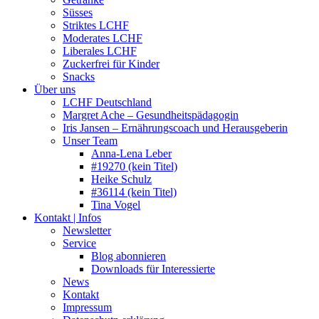
Süsses
Striktes LCHF
Moderates LCHF
Liberales LCHF
Zuckerfrei für Kinder
Snacks
Über uns
LCHF Deutschland
Margret Ache – Gesundheitspädagogin
Iris Jansen – Ernährungscoach und Herausgeberin
Unser Team
Anna-Lena Leber
#19270 (kein Titel)
Heike Schulz
#36114 (kein Titel)
Tina Vogel
Kontakt | Infos
Newsletter
Service
Blog abonnieren
Downloads für Interessierte
News
Kontakt
Impressum