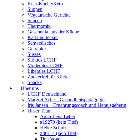
Keto-Küche/Keto
Suppen
Vegetarische Gerichte
Saucen
Thermomix
Geschenke aus der Küche
Kalt und lecker
Schwedisches
Getränke
Süsses
Striktes LCHF
Moderates LCHF
Liberales LCHF
Zuckerfrei für Kinder
Snacks
Über uns
LCHF Deutschland
Margret Ache – Gesundheitspädagogin
Iris Jansen – Ernährungscoach und Herausgeberin
Unser Team
Anna-Lena Leber
#19270 (kein Titel)
Heike Schulz
#36114 (kein Titel)
Tina Vogel