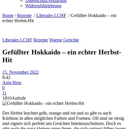
Datenschutz-erklärung
Widerrufsbelehrung
Home
/
Rezepte
/
Liberales LCHF
/
Gefüllter Hokkaido – ein
echter Herbst-Hit
Liberales LCHF
Rezepte
Warme Gerichte
Gefüllter Hokkaido – ein echter Herbst-
Hit
15. November 2022
8:42
Anja Hess
0
11
1810
Aufrufe
Der Herbst leuchtet gelb, orange und rot und so gibt es auch
Kürbisse in allen möglichen Farben und Formen. Oft sind sie riesig
und eignen sich perfekt um Gesichter hineinzuschnitzen. Doch es
gibt auch die ganz kleinen unter ihnen, die sich optimal füllen lassen