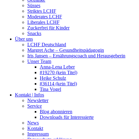
Süsses
Striktes LCHF
Moderates LCHF
Liberales LCHF
Zuckerfrei für Kinder
Snacks
Über uns
LCHF Deutschland
Margret Ache – Gesundheitspädagogin
Iris Jansen – Ernährungscoach und Herausgeberin
Unser Team
Anna-Lena Leber
#19270 (kein Titel)
Heike Schulz
#36114 (kein Titel)
Tina Vogel
Kontakt | Infos
Newsletter
Service
Blog abonnieren
Downloads für Interessierte
News
Kontakt
Impressum