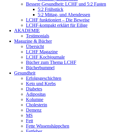
Bessere Gesundheit: LCHF und 5:2 Fasten
5:2 Frühstück
5:2 Mittag- und Abendessen
LCHF funktioniert – Die Beweise
LCHF-kompakt erklärt für Eilige
AKADEMIE
Testimonials
Magazine & Bücher
Übersicht
LCHF Magazine
LCHF Kochjournale
Bücher zum Thema LCHF
Bücherbummel
Gesundheit
Erfolgsgeschichten
Keto und Krebs
Diabetes
Adipositas
Kolumne
Cholesterin
Demenz
MS
Fett
Fette Wissenshäppchen
Fettleber