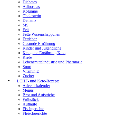
Diabetes
Adipositas
Kolumne
Cholesterin
Demenz
MS
Fett
Fette Wissenshäppchen
Fettleber
Gesunde Ernährung
Kinder und Jugendliche
Ketogene Ernährung/Keto
Krebs
Lebensmittelindustrie und Pharmazie
Sport
Vitamin D
Zucker
LCHF- und Keto-Rezepte
Adventskalender
Menüs
Brot und Aufstriche
Frühstück
Aufläufe
Fischgerichte
Fleischgerichte