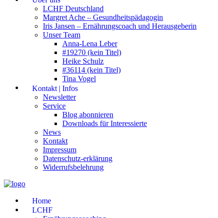
LCHF Deutschland
Margret Ache – Gesundheitspädagogin
Iris Jansen – Ernährungscoach und Herausgeberin
Unser Team
Anna-Lena Leber
#19270 (kein Titel)
Heike Schulz
#36114 (kein Titel)
Tina Vogel
Kontakt | Infos
Newsletter
Service
Blog abonnieren
Downloads für Interessierte
News
Kontakt
Impressum
Datenschutz-erklärung
Widerrufsbelehrung
Home
LCHF