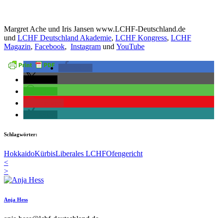
Margret Ache und Iris Jansen www.LCHF-Deutschland.de
und
LCHF Deutschland Akademie
,
LCHF Kongress
,
LCHF
Magazin
,
Facebook
,
Instagram
und
YouTube
teilen
teilen
teilen
merken
teilen
Schlagwörter:
Hokkaido
Kürbis
Liberales LCHF
Ofengericht
<
>
Anja Hess