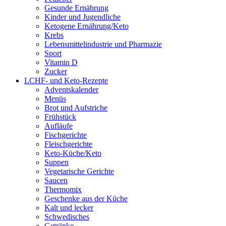
Gesunde Ernährung
Kinder und Jugendliche
Ketogene Ernährung/Keto
Krebs
Lebensmittelindustrie und Pharmazie
Sport
Vitamin D
Zucker
LCHF- und Keto-Rezepte
Adventskalender
Menüs
Brot und Aufstriche
Frühstück
Aufläufe
Fischgerichte
Fleischgerichte
Keto-Küche/Keto
Suppen
Vegetarische Gerichte
Saucen
Thermomix
Geschenke aus der Küche
Kalt und lecker
Schwedisches
Getränke