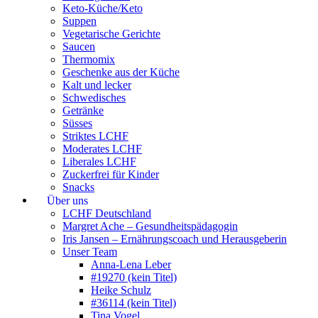
Keto-Küche/Keto
Suppen
Vegetarische Gerichte
Saucen
Thermomix
Geschenke aus der Küche
Kalt und lecker
Schwedisches
Getränke
Süsses
Striktes LCHF
Moderates LCHF
Liberales LCHF
Zuckerfrei für Kinder
Snacks
Über uns
LCHF Deutschland
Margret Ache – Gesundheitspädagogin
Iris Jansen – Ernährungscoach und Herausgeberin
Unser Team
Anna-Lena Leber
#19270 (kein Titel)
Heike Schulz
#36114 (kein Titel)
Tina Vogel