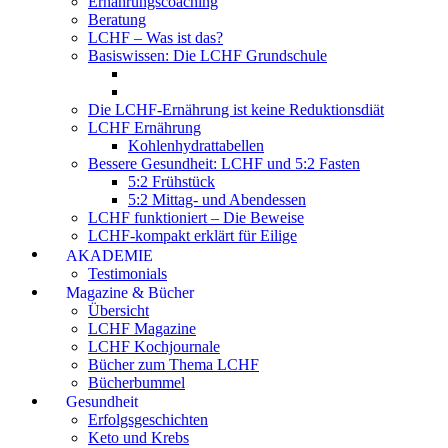
Ernährungscoaching
Beratung
LCHF – Was ist das?
Basiswissen: Die LCHF Grundschule
Die LCHF-Ernährung ist keine Reduktionsdiät
LCHF Ernährung
Kohlenhydrattabellen
Bessere Gesundheit: LCHF und 5:2 Fasten
5:2 Frühstück
5:2 Mittag- und Abendessen
LCHF funktioniert – Die Beweise
LCHF-kompakt erklärt für Eilige
AKADEMIE
Testimonials
Magazine & Bücher
Übersicht
LCHF Magazine
LCHF Kochjournale
Bücher zum Thema LCHF
Bücherbummel
Gesundheit
Erfolgsgeschichten
Keto und Krebs