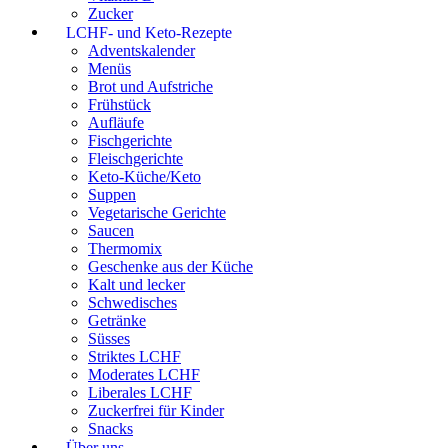
Zucker
LCHF- und Keto-Rezepte
Adventskalender
Menüs
Brot und Aufstriche
Frühstück
Aufläufe
Fischgerichte
Fleischgerichte
Keto-Küche/Keto
Suppen
Vegetarische Gerichte
Saucen
Thermomix
Geschenke aus der Küche
Kalt und lecker
Schwedisches
Getränke
Süsses
Striktes LCHF
Moderates LCHF
Liberales LCHF
Zuckerfrei für Kinder
Snacks
Über uns