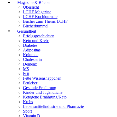
Magazine & Bücher
Übersicht
LCHF Magazine
LCHF Kochjournale
Bücher zum Thema LCHF
Bücherbummel
Gesundheit
Erfolgsgeschichten
Keto und Krebs
Diabetes
Adipositas
Kolumne
Cholesterin
Demenz
MS
Fett
Fette Wissenshäppchen
Fettleber
Gesunde Ernährung
Kinder und Jugendliche
Ketogene Ernährung/Keto
Krebs
Lebensmittelindustrie und Pharmazie
Sport
Vitamin D