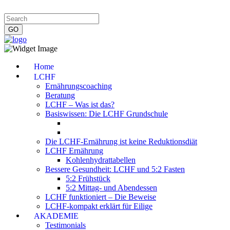
Impressum
|
Datenschutzerklärung
|
Kontakt
|
Newsletter
Home
LCHF
Ernährungscoaching
Beratung
LCHF – Was ist das?
Basiswissen: Die LCHF Grundschule
Die LCHF-Ernährung ist keine Reduktionsdiät
LCHF Ernährung
Kohlenhydrattabellen
Bessere Gesundheit: LCHF und 5:2 Fasten
5:2 Frühstück
5:2 Mittag- und Abendessen
LCHF funktioniert – Die Beweise
LCHF-kompakt erklärt für Eilige
AKADEMIE
Testimonials