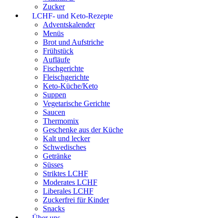
Zucker
LCHF- und Keto-Rezepte
Adventskalender
Menüs
Brot und Aufstriche
Frühstück
Aufläufe
Fischgerichte
Fleischgerichte
Keto-Küche/Keto
Suppen
Vegetarische Gerichte
Saucen
Thermomix
Geschenke aus der Küche
Kalt und lecker
Schwedisches
Getränke
Süsses
Striktes LCHF
Moderates LCHF
Liberales LCHF
Zuckerfrei für Kinder
Snacks
Über uns