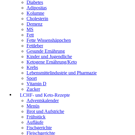
Diabetes
Adipositas
Kolumne
Cholesterin
Demenz
MS
Fett
Fette Wissenshäppchen
Fettleber
Gesunde Ernährung
Kinder und Jugendliche
Ketogene Ernährung/Keto
Krebs
Lebensmittelindustrie und Pharmazie
Sport
Vitamin D
Zucker
LCHF- und Keto-Rezepte
Adventskalender
Menüs
Brot und Aufstriche
Frühstück
Aufläufe
Fischgerichte
Fleischgerichte