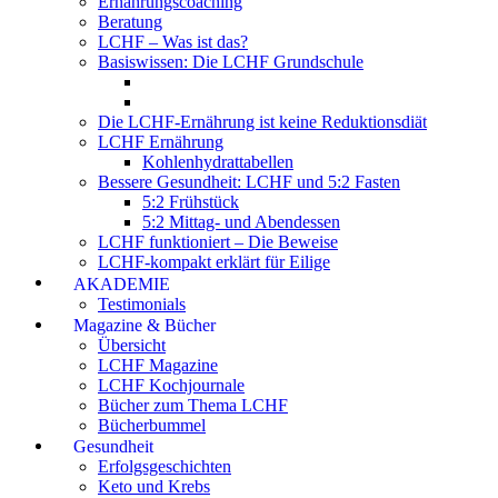
Ernährungscoaching
Beratung
LCHF – Was ist das?
Basiswissen: Die LCHF Grundschule
Die LCHF-Ernährung ist keine Reduktionsdiät
LCHF Ernährung
Kohlenhydrattabellen
Bessere Gesundheit: LCHF und 5:2 Fasten
5:2 Frühstück
5:2 Mittag- und Abendessen
LCHF funktioniert – Die Beweise
LCHF-kompakt erklärt für Eilige
AKADEMIE
Testimonials
Magazine & Bücher
Übersicht
LCHF Magazine
LCHF Kochjournale
Bücher zum Thema LCHF
Bücherbummel
Gesundheit
Erfolgsgeschichten
Keto und Krebs