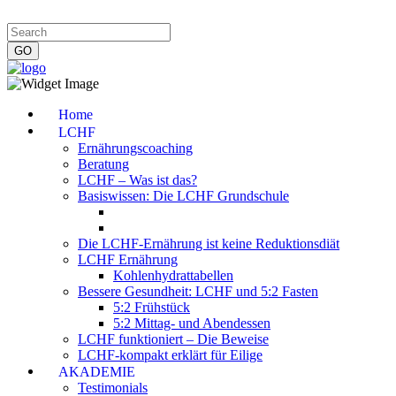
Impressum
|
Datenschutzerklärung
|
Kontakt
|
Newsletter
Home
LCHF
Ernährungscoaching
Beratung
LCHF – Was ist das?
Basiswissen: Die LCHF Grundschule
Die LCHF-Ernährung ist keine Reduktionsdiät
LCHF Ernährung
Kohlenhydrattabellen
Bessere Gesundheit: LCHF und 5:2 Fasten
5:2 Frühstück
5:2 Mittag- und Abendessen
LCHF funktioniert – Die Beweise
LCHF-kompakt erklärt für Eilige
AKADEMIE
Testimonials