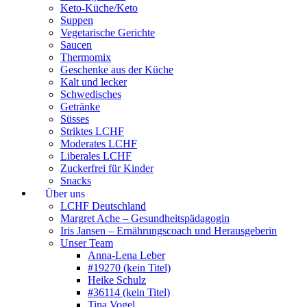
Keto-Küche/Keto
Suppen
Vegetarische Gerichte
Saucen
Thermomix
Geschenke aus der Küche
Kalt und lecker
Schwedisches
Getränke
Süsses
Striktes LCHF
Moderates LCHF
Liberales LCHF
Zuckerfrei für Kinder
Snacks
Über uns
LCHF Deutschland
Margret Ache – Gesundheitspädagogin
Iris Jansen – Ernährungscoach und Herausgeberin
Unser Team
Anna-Lena Leber
#19270 (kein Titel)
Heike Schulz
#36114 (kein Titel)
Tina Vogel