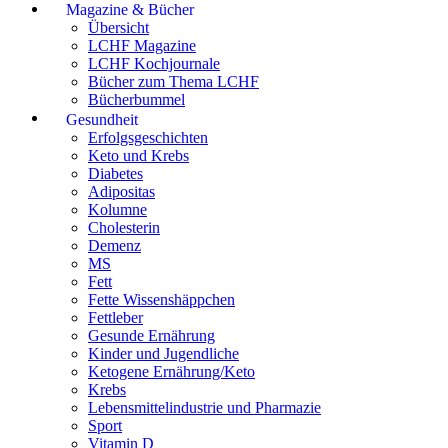
Magazine & Bücher
Übersicht
LCHF Magazine
LCHF Kochjournale
Bücher zum Thema LCHF
Bücherbummel
Gesundheit
Erfolgsgeschichten
Keto und Krebs
Diabetes
Adipositas
Kolumne
Cholesterin
Demenz
MS
Fett
Fette Wissenshäppchen
Fettleber
Gesunde Ernährung
Kinder und Jugendliche
Ketogene Ernährung/Keto
Krebs
Lebensmittelindustrie und Pharmazie
Sport
Vitamin D