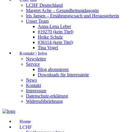
LCHF Deutschland
Margret Ache – Gesundheitspädagogin
Iris Jansen – Ernährungscoach und Herausgeberin
Unser Team
Anna-Lena Leber
#19270 (kein Titel)
Heike Schulz
#36114 (kein Titel)
Tina Vogel
Kontakt | Infos
Newsletter
Service
Blog abonnieren
Downloads für Interessierte
News
Kontakt
Impressum
Datenschutz-erklärung
Widerrufsbelehrung
Home
LCHF