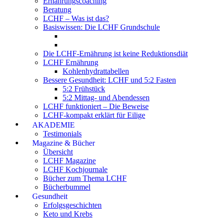
Ernährungscoaching
Beratung
LCHF – Was ist das?
Basiswissen: Die LCHF Grundschule
Die LCHF-Ernährung ist keine Reduktionsdiät
LCHF Ernährung
Kohlenhydrattabellen
Bessere Gesundheit: LCHF und 5:2 Fasten
5:2 Frühstück
5:2 Mittag- und Abendessen
LCHF funktioniert – Die Beweise
LCHF-kompakt erklärt für Eilige
AKADEMIE
Testimonials
Magazine & Bücher
Übersicht
LCHF Magazine
LCHF Kochjournale
Bücher zum Thema LCHF
Bücherbummel
Gesundheit
Erfolgsgeschichten
Keto und Krebs