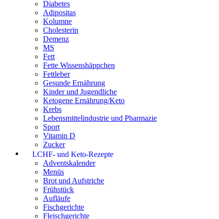
Diabetes
Adipositas
Kolumne
Cholesterin
Demenz
MS
Fett
Fette Wissenshäppchen
Fettleber
Gesunde Ernährung
Kinder und Jugendliche
Ketogene Ernährung/Keto
Krebs
Lebensmittelindustrie und Pharmazie
Sport
Vitamin D
Zucker
LCHF- und Keto-Rezepte
Adventskalender
Menüs
Brot und Aufstriche
Frühstück
Aufläufe
Fischgerichte
Fleischgerichte