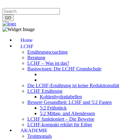
Impressum
|
Datenschutzerklärung
|
Kontakt
|
Newsletter
Home
LCHF
Ernährungscoaching
Beratung
LCHF – Was ist das?
Basiswissen: Die LCHF Grundschule
Die LCHF-Ernährung ist keine Reduktionsdiät
LCHF Ernährung
Kohlenhydrattabellen
Bessere Gesundheit: LCHF und 5:2 Fasten
5:2 Frühstück
5:2 Mittag- und Abendessen
LCHF funktioniert – Die Beweise
LCHF-kompakt erklärt für Eilige
AKADEMIE
Testimonials