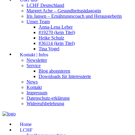
LCHF Deutschland
Margret Ache – Gesundheitspädagogin
Iris Jansen – Ernährungscoach und Herausgeberin
Unser Team
Anna-Lena Leber
#19270 (kein Titel)
Heike Schulz
#36114 (kein Titel)
Tina Vogel
Kontakt | Infos
Newsletter
Service
Blog abonnieren
Downloads für Interessierte
News
Kontakt
Impressum
Datenschutz-erklärung
Widerrufsbelehrung
Home
LCHF