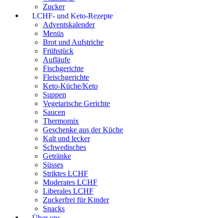
Zucker
LCHF- und Keto-Rezepte
Adventskalender
Menüs
Brot und Aufstriche
Frühstück
Aufläufe
Fischgerichte
Fleischgerichte
Keto-Küche/Keto
Suppen
Vegetarische Gerichte
Saucen
Thermomix
Geschenke aus der Küche
Kalt und lecker
Schwedisches
Getränke
Süsses
Striktes LCHF
Moderates LCHF
Liberales LCHF
Zuckerfrei für Kinder
Snacks
Über uns