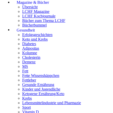
Magazine & Bücher
Übersicht
LCHF Magazine
LCHF Kochjournale
Bücher zum Thema LCHF
Bücherbummel
Gesundheit
Erfolgsgeschichten
Keto und Krebs
Diabetes
Adipositas
Kolumne
Cholesterin
Demenz
MS
Fett
Fette Wissenshäppchen
Fettleber
Gesunde Ernährung
Kinder und Jugendliche
Ketogene Ernährung/Keto
Krebs
Lebensmittelindustrie und Pharmazie
Sport
Vitamin D