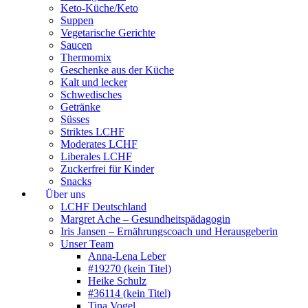
Keto-Küche/Keto
Suppen
Vegetarische Gerichte
Saucen
Thermomix
Geschenke aus der Küche
Kalt und lecker
Schwedisches
Getränke
Süsses
Striktes LCHF
Moderates LCHF
Liberales LCHF
Zuckerfrei für Kinder
Snacks
Über uns
LCHF Deutschland
Margret Ache – Gesundheitspädagogin
Iris Jansen – Ernährungscoach und Herausgeberin
Unser Team
Anna-Lena Leber
#19270 (kein Titel)
Heike Schulz
#36114 (kein Titel)
Tina Vogel