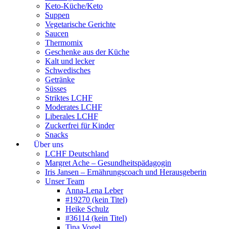
Keto-Küche/Keto
Suppen
Vegetarische Gerichte
Saucen
Thermomix
Geschenke aus der Küche
Kalt und lecker
Schwedisches
Getränke
Süsses
Striktes LCHF
Moderates LCHF
Liberales LCHF
Zuckerfrei für Kinder
Snacks
Über uns
LCHF Deutschland
Margret Ache – Gesundheitspädagogin
Iris Jansen – Ernährungscoach und Herausgeberin
Unser Team
Anna-Lena Leber
#19270 (kein Titel)
Heike Schulz
#36114 (kein Titel)
Tina Vogel