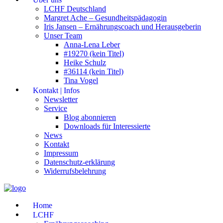
LCHF Deutschland
Margret Ache – Gesundheitspädagogin
Iris Jansen – Ernährungscoach und Herausgeberin
Unser Team
Anna-Lena Leber
#19270 (kein Titel)
Heike Schulz
#36114 (kein Titel)
Tina Vogel
Kontakt | Infos
Newsletter
Service
Blog abonnieren
Downloads für Interessierte
News
Kontakt
Impressum
Datenschutz-erklärung
Widerrufsbelehrung
Home
LCHF