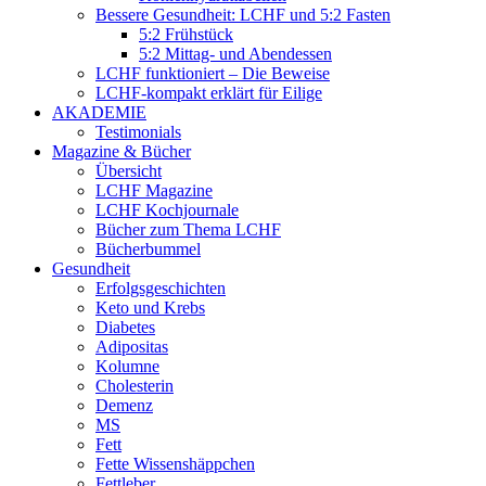
Bessere Gesundheit: LCHF und 5:2 Fasten
5:2 Frühstück
5:2 Mittag- und Abendessen
LCHF funktioniert – Die Beweise
LCHF-kompakt erklärt für Eilige
AKADEMIE
Testimonials
Magazine & Bücher
Übersicht
LCHF Magazine
LCHF Kochjournale
Bücher zum Thema LCHF
Bücherbummel
Gesundheit
Erfolgsgeschichten
Keto und Krebs
Diabetes
Adipositas
Kolumne
Cholesterin
Demenz
MS
Fett
Fette Wissenshäppchen
Fettleber