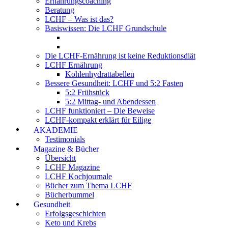
Ernährungscoaching
Beratung
LCHF – Was ist das?
Basiswissen: Die LCHF Grundschule
Die LCHF-Ernährung ist keine Reduktionsdiät
LCHF Ernährung
Kohlenhydrattabellen
Bessere Gesundheit: LCHF und 5:2 Fasten
5:2 Frühstück
5:2 Mittag- und Abendessen
LCHF funktioniert – Die Beweise
LCHF-kompakt erklärt für Eilige
AKADEMIE
Testimonials
Magazine & Bücher
Übersicht
LCHF Magazine
LCHF Kochjournale
Bücher zum Thema LCHF
Bücherbummel
Gesundheit
Erfolgsgeschichten
Keto und Krebs