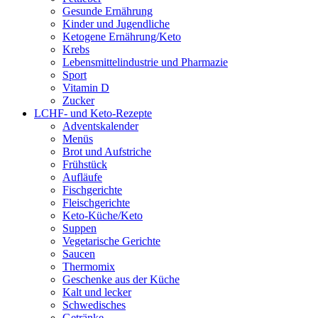
Gesunde Ernährung
Kinder und Jugendliche
Ketogene Ernährung/Keto
Krebs
Lebensmittelindustrie und Pharmazie
Sport
Vitamin D
Zucker
LCHF- und Keto-Rezepte
Adventskalender
Menüs
Brot und Aufstriche
Frühstück
Aufläufe
Fischgerichte
Fleischgerichte
Keto-Küche/Keto
Suppen
Vegetarische Gerichte
Saucen
Thermomix
Geschenke aus der Küche
Kalt und lecker
Schwedisches
Getränke