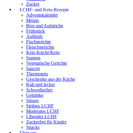
Zucker
LCHF- und Keto-Rezepte
Adventskalender
Menüs
Brot und Aufstriche
Frühstück
Aufläufe
Fischgerichte
Fleischgerichte
Keto-Küche/Keto
Suppen
Vegetarische Gerichte
Saucen
Thermomix
Geschenke aus der Küche
Kalt und lecker
Schwedisches
Getränke
Süsses
Striktes LCHF
Moderates LCHF
Liberales LCHF
Zuckerfrei für Kinder
Snacks
Über uns