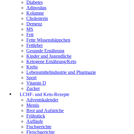
Diabetes
Adipositas
Kolumne
Cholesterin
Demenz
MS
Fett
Fette Wissenshäppchen
Fettleber
Gesunde Ernährung
Kinder und Jugendliche
Ketogene Ernährung/Keto
Krebs
Lebensmittelindustrie und Pharmazie
Sport
Vitamin D
Zucker
LCHF- und Keto-Rezepte
Adventskalender
Menüs
Brot und Aufstriche
Frühstück
Aufläufe
Fischgerichte
Fleischgerichte