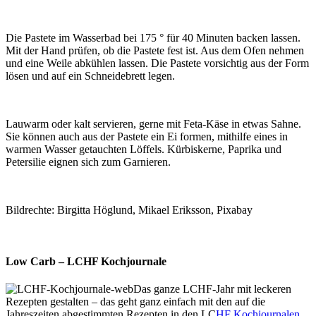
Die Pastete im Wasserbad bei 175 ° für 40 Minuten backen lassen.
Mit der Hand prüfen, ob die Pastete fest ist. Aus dem Ofen nehmen
und eine Weile abkühlen lassen. Die Pastete vorsichtig aus der Form
lösen und auf ein Schneidebrett legen.
Lauwarm oder kalt servieren, gerne mit Feta-Käse in etwas Sahne.
Sie können auch aus der Pastete ein Ei formen, mithilfe eines in
warmen Wasser getauchten Löffels. Kürbiskerne, Paprika und
Petersilie eignen sich zum Garnieren.
Bildrechte: Birgitta Höglund, Mikael Eriksson, Pixabay
Low Carb – LCHF Kochjournale
Das ganze LCHF-Jahr mit leckeren
Rezepten gestalten – das geht ganz einfach mit den auf die
Jahreszeiten abgestimmten Rezepten in den LC
HF Kochjournalen
.