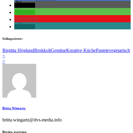
teilen
teilen
merken
teilen
Schlagwörter:
Birgitta Höglund
Brokkoli
Gemüse
Kreative Küche
Pastete
vegetarisch
<
>
Britta Wingartz
britta.wingartz@dvs-media.info
Review overview