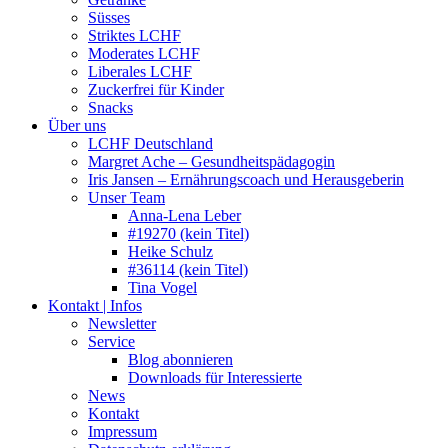
Süsses
Striktes LCHF
Moderates LCHF
Liberales LCHF
Zuckerfrei für Kinder
Snacks
Über uns
LCHF Deutschland
Margret Ache – Gesundheitspädagogin
Iris Jansen – Ernährungscoach und Herausgeberin
Unser Team
Anna-Lena Leber
#19270 (kein Titel)
Heike Schulz
#36114 (kein Titel)
Tina Vogel
Kontakt | Infos
Newsletter
Service
Blog abonnieren
Downloads für Interessierte
News
Kontakt
Impressum