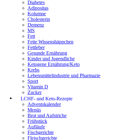
Diabetes
Adipositas
Kolumne
Cholesterin
Demenz
MS
Fett
Fette Wissenshäppchen
Fettleber
Gesunde Ernährung
Kinder und Jugendliche
Ketogene Ernährung/Keto
Krebs
Lebensmittelindustrie und Pharmazie
Sport
Vitamin D
Zucker
LCHF- und Keto-Rezepte
Adventskalender
Menüs
Brot und Aufstriche
Frühstück
Aufläufe
Fischgerichte
Fleischgerichte