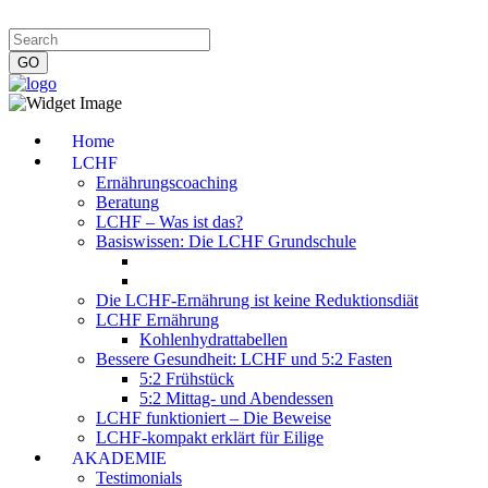
Impressum
|
Datenschutzerklärung
|
Kontakt
|
Newsletter
Home
LCHF
Ernährungscoaching
Beratung
LCHF – Was ist das?
Basiswissen: Die LCHF Grundschule
Die LCHF-Ernährung ist keine Reduktionsdiät
LCHF Ernährung
Kohlenhydrattabellen
Bessere Gesundheit: LCHF und 5:2 Fasten
5:2 Frühstück
5:2 Mittag- und Abendessen
LCHF funktioniert – Die Beweise
LCHF-kompakt erklärt für Eilige
AKADEMIE
Testimonials