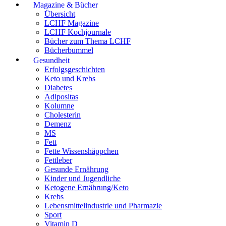
Magazine & Bücher
Übersicht
LCHF Magazine
LCHF Kochjournale
Bücher zum Thema LCHF
Bücherbummel
Gesundheit
Erfolgsgeschichten
Keto und Krebs
Diabetes
Adipositas
Kolumne
Cholesterin
Demenz
MS
Fett
Fette Wissenshäppchen
Fettleber
Gesunde Ernährung
Kinder und Jugendliche
Ketogene Ernährung/Keto
Krebs
Lebensmittelindustrie und Pharmazie
Sport
Vitamin D