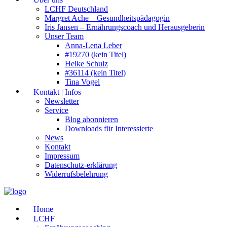
LCHF Deutschland
Margret Ache – Gesundheitspädagogin
Iris Jansen – Ernährungscoach und Herausgeberin
Unser Team
Anna-Lena Leber
#19270 (kein Titel)
Heike Schulz
#36114 (kein Titel)
Tina Vogel
Kontakt | Infos
Newsletter
Service
Blog abonnieren
Downloads für Interessierte
News
Kontakt
Impressum
Datenschutz-erklärung
Widerrufsbelehrung
Home
LCHF