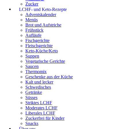
Zucker
LCHF- und Keto-Rezepte
Adventskalender
Menüs
Brot und Aufstriche
Frühstück
Aufläufe
Fischgerichte
Fleischgerichte
Keto-Küche/Keto
Suppen
Vegetarische Gerichte
Saucen
Thermomix
Geschenke aus der Küche
Kalt und lecker
Schwedisches
Getränke
Süsses
Striktes LCHF
Moderates LCHF
Liberales LCHF
Zuckerfrei für Kinder
Snacks
Über uns