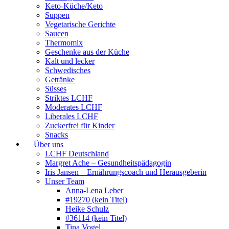
Keto-Küche/Keto
Suppen
Vegetarische Gerichte
Saucen
Thermomix
Geschenke aus der Küche
Kalt und lecker
Schwedisches
Getränke
Süsses
Striktes LCHF
Moderates LCHF
Liberales LCHF
Zuckerfrei für Kinder
Snacks
Über uns
LCHF Deutschland
Margret Ache – Gesundheitspädagogin
Iris Jansen – Ernährungscoach und Herausgeberin
Unser Team
Anna-Lena Leber
#19270 (kein Titel)
Heike Schulz
#36114 (kein Titel)
Tina Vogel