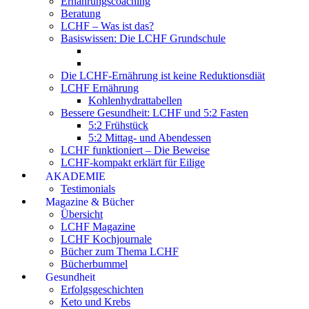
Ernährungscoaching
Beratung
LCHF – Was ist das?
Basiswissen: Die LCHF Grundschule
Die LCHF-Ernährung ist keine Reduktionsdiät
LCHF Ernährung
Kohlenhydrattabellen
Bessere Gesundheit: LCHF und 5:2 Fasten
5:2 Frühstück
5:2 Mittag- und Abendessen
LCHF funktioniert – Die Beweise
LCHF-kompakt erklärt für Eilige
AKADEMIE
Testimonials
Magazine & Bücher
Übersicht
LCHF Magazine
LCHF Kochjournale
Bücher zum Thema LCHF
Bücherbummel
Gesundheit
Erfolgsgeschichten
Keto und Krebs