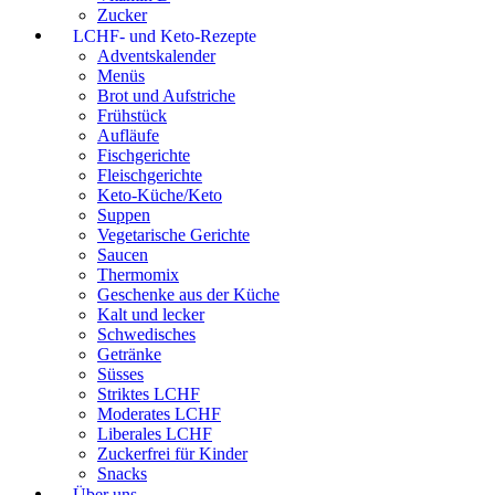
Zucker
LCHF- und Keto-Rezepte
Adventskalender
Menüs
Brot und Aufstriche
Frühstück
Aufläufe
Fischgerichte
Fleischgerichte
Keto-Küche/Keto
Suppen
Vegetarische Gerichte
Saucen
Thermomix
Geschenke aus der Küche
Kalt und lecker
Schwedisches
Getränke
Süsses
Striktes LCHF
Moderates LCHF
Liberales LCHF
Zuckerfrei für Kinder
Snacks
Über uns