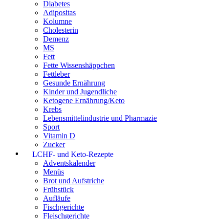
Diabetes
Adipositas
Kolumne
Cholesterin
Demenz
MS
Fett
Fette Wissenshäppchen
Fettleber
Gesunde Ernährung
Kinder und Jugendliche
Ketogene Ernährung/Keto
Krebs
Lebensmittelindustrie und Pharmazie
Sport
Vitamin D
Zucker
LCHF- und Keto-Rezepte
Adventskalender
Menüs
Brot und Aufstriche
Frühstück
Aufläufe
Fischgerichte
Fleischgerichte