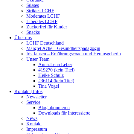
Süsses
Striktes LCHF
Moderates LCHF
Liberales LCHF
Zuckerfrei für Kinder
Snacks
Über uns
LCHF Deutschland
Margret Ache – Gesundheitspädagogin
Iris Jansen – Ernährungscoach und Herausgeberin
Unser Team
Anna-Lena Leber
#19270 (kein Titel)
Heike Schulz
#36114 (kein Titel)
Tina Vogel
Kontakt | Infos
Newsletter
Service
Blog abonnieren
Downloads für Interessierte
News
Kontakt
Impressum