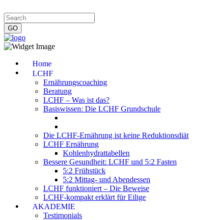
Impressum
|
Datenschutzerklärung
|
Kontakt
|
Newsletter
Home
LCHF
Ernährungscoaching
Beratung
LCHF – Was ist das?
Basiswissen: Die LCHF Grundschule
Die LCHF-Ernährung ist keine Reduktionsdiät
LCHF Ernährung
Kohlenhydrattabellen
Bessere Gesundheit: LCHF und 5:2 Fasten
5:2 Frühstück
5:2 Mittag- und Abendessen
LCHF funktioniert – Die Beweise
LCHF-kompakt erklärt für Eilige
AKADEMIE
Testimonials