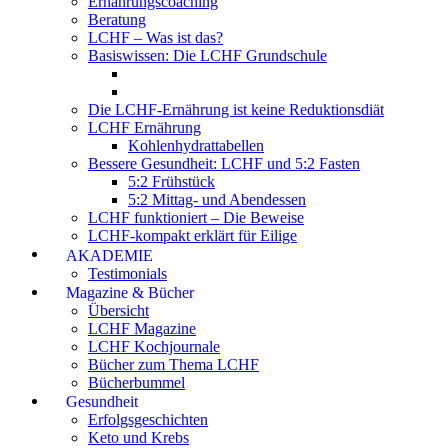
Ernährungscoaching
Beratung
LCHF – Was ist das?
Basiswissen: Die LCHF Grundschule
Die LCHF-Ernährung ist keine Reduktionsdiät
LCHF Ernährung
Kohlenhydrattabellen
Bessere Gesundheit: LCHF und 5:2 Fasten
5:2 Frühstück
5:2 Mittag- und Abendessen
LCHF funktioniert – Die Beweise
LCHF-kompakt erklärt für Eilige
AKADEMIE
Testimonials
Magazine & Bücher
Übersicht
LCHF Magazine
LCHF Kochjournale
Bücher zum Thema LCHF
Bücherbummel
Gesundheit
Erfolgsgeschichten
Keto und Krebs