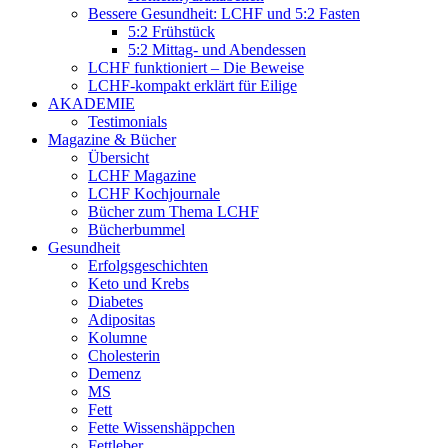
Bessere Gesundheit: LCHF und 5:2 Fasten
5:2 Frühstück
5:2 Mittag- und Abendessen
LCHF funktioniert – Die Beweise
LCHF-kompakt erklärt für Eilige
AKADEMIE
Testimonials
Magazine & Bücher
Übersicht
LCHF Magazine
LCHF Kochjournale
Bücher zum Thema LCHF
Bücherbummel
Gesundheit
Erfolgsgeschichten
Keto und Krebs
Diabetes
Adipositas
Kolumne
Cholesterin
Demenz
MS
Fett
Fette Wissenshäppchen
Fettleber