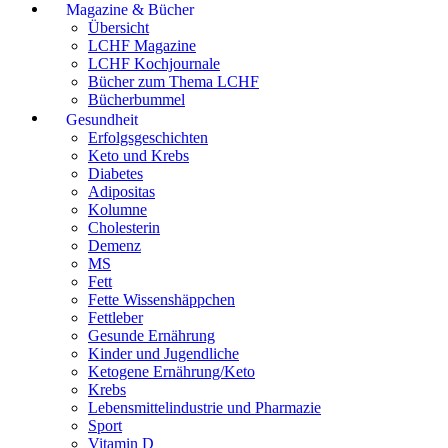
Magazine & Bücher
Übersicht
LCHF Magazine
LCHF Kochjournale
Bücher zum Thema LCHF
Bücherbummel
Gesundheit
Erfolgsgeschichten
Keto und Krebs
Diabetes
Adipositas
Kolumne
Cholesterin
Demenz
MS
Fett
Fette Wissenshäppchen
Fettleber
Gesunde Ernährung
Kinder und Jugendliche
Ketogene Ernährung/Keto
Krebs
Lebensmittelindustrie und Pharmazie
Sport
Vitamin D