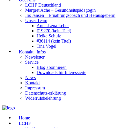
LCHF Deutschland
Margret Ache – Gesundheitspädagogin
Iris Jansen – Ernährungscoach und Herausgeberin
Unser Team
Anna-Lena Leber
#19270 (kein Titel)
Heike Schulz
#36114 (kein Titel)
Tina Vogel
Kontakt | Infos
Newsletter
Service
Blog abonnieren
Downloads für Interessierte
News
Kontakt
Impressum
Datenschutz-erklärung
Widerrufsbelehrung
Home
LCHF