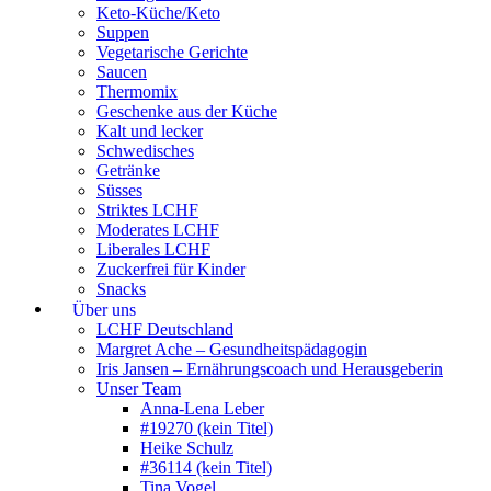
Keto-Küche/Keto
Suppen
Vegetarische Gerichte
Saucen
Thermomix
Geschenke aus der Küche
Kalt und lecker
Schwedisches
Getränke
Süsses
Striktes LCHF
Moderates LCHF
Liberales LCHF
Zuckerfrei für Kinder
Snacks
Über uns
LCHF Deutschland
Margret Ache – Gesundheitspädagogin
Iris Jansen – Ernährungscoach und Herausgeberin
Unser Team
Anna-Lena Leber
#19270 (kein Titel)
Heike Schulz
#36114 (kein Titel)
Tina Vogel