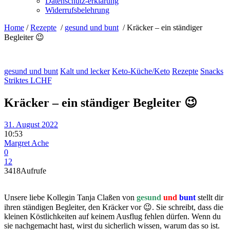
Datenschutz-erklärung
Widerrufsbelehrung
Home
/
Rezepte
/
gesund und bunt
/
Kräcker – ein ständiger
Begleiter 😉
gesund und bunt
Kalt und lecker
Keto-Küche/Keto
Rezepte
Snacks
Striktes LCHF
Kräcker – ein ständiger Begleiter 😉
31. August 2022
10:53
Margret Ache
0
12
3418
Aufrufe
Unsere liebe Kollegin Tanja Claßen von
gesund
und
bunt
stellt dir
ihren ständigen Begleiter, den Kräcker vor 😉. Sie schreibt, dass die
kleinen Köstlichkeiten auf keinem Ausflug fehlen dürfen. Wenn du
sie nachgemacht hast, wirst du sicherlich wissen, warum das so ist.