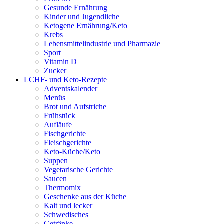
Gesunde Ernährung
Kinder und Jugendliche
Ketogene Ernährung/Keto
Krebs
Lebensmittelindustrie und Pharmazie
Sport
Vitamin D
Zucker
LCHF- und Keto-Rezepte
Adventskalender
Menüs
Brot und Aufstriche
Frühstück
Aufläufe
Fischgerichte
Fleischgerichte
Keto-Küche/Keto
Suppen
Vegetarische Gerichte
Saucen
Thermomix
Geschenke aus der Küche
Kalt und lecker
Schwedisches
Getränke