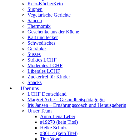
Keto-Küche/Keto
Suppen
Vegetarische Gerichte
Saucen
Thermomix
Geschenke aus der Küche
Kalt und lecker
Schwedisches
Getränke
Süsses
Striktes LCHF
Moderates LCHF
Liberales LCHF
Zuckerfrei für Kinder
Snacks
Über uns
LCHF Deutschland
Margret Ache – Gesundheitspädagogin
Iris Jansen – Ernährungscoach und Herausgeberin
Unser Team
Anna-Lena Leber
#19270 (kein Titel)
Heike Schulz
#36114 (kein Titel)
Tina Vogel