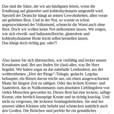
Das sind die Sätze, die wir am häufigsten hören, wenn die
Ernährung auf glutenfrei und kohlenhydratarm umgestellt wird.
Speziell der Deutsche hängt an seinen Gewohnheiten, allen voran
am geliebten Brot. Und in der Not, so wusste es schon
augenzwinkernd der Volksmund, schmeckt die Wurst auch ohne
Brot. Doch wir wollen keine Not aufkommen lassen. Wir zeigen,
wie sich eiweiß- und ballaststoffreiche, glutenfreie und
kohlenhydratarme Brote leicht selbst herstellen lassen.
Das klingt doch richtig gut, oder?!
Also lassen Sie sich überraschen, wie vielfältig und lecker unsere
Kreationen sind. Bei uns finden Sie (fast) alles, was Ihr Herz
begehrt. Wir haben sogar an das nahrhafte Lembasbrot, aus der
weltberühmten „Herr der Ringe“-Trilogie, gedacht. Legolas
behauptet, ein Bissen davon reiche aus, um einen ausgewachsenen
Mann für längere Zeit zu sättigen. Oder das leckere Körner- und
Saatenbrot, das in Nullkommanix zum absoluten Lieblingsbrot von
vielen Menschen geworden ist. Dieses Brot hat eine lockere, saftige
Krume, eine herrlich knusprige Kruste und ist richtig knackig. Und
nicht zu vergessen, die leckeren Sonntagsbrötchen. Sie sind bei
unseren süßen Kleinen sehr beliebt und schmecken natürlich auch
den Großen. Die Brötchen sind perfekt für ein gemütliches