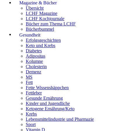
Magazine & Bücher
Übersicht
LCHF Magazine
LCHF Kochjournale
Bücher zum Thema LCHF
Bücherbummel
Gesundheit
Erfolgsgeschichten
Keto und Krebs
Diabetes
Adipositas
Kolumne
Cholesterin
Demenz
MS
Fett
Fette Wissenshäppchen
Fettleber
Gesunde Ernährung
Kinder und Jugendliche
Ketogene Ernährung/Keto
Krebs
Lebensmittelindustrie und Pharmazie
Sport
Vitamin D