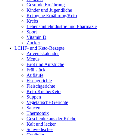
Gesunde Ernährung
Kinder und Jugendliche
Ketogene Ernährung/Keto
Krebs
Lebensmittelindustrie und Pharmazie
Sport
Vitamin D
Zucker
LCHF- und Keto-Rezepte
Adventskalender
Menüs
Brot und Aufstriche
Frühstück
Aufläufe
Fischgerichte
Fleischgerichte
Keto-Küche/Keto
Suppen
Vegetarische Gerichte
Saucen
Thermomix
Geschenke aus der Küche
Kalt und lecker
Schwedisches
Getränke