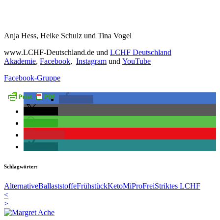
Anja Hess, Heike Schulz und Tina Vogel
www.LCHF-Deutschland.de und
LCHF Deutschland
Akademie
,
Facebook
,
Instagram
und
YouTube
Facebook-Gruppe
teilen
teilen
teilen
merken
teilen
Schlagwörter:
Alternative
Ballaststoffe
Frühstück
Keto
MiProFrei
Striktes LCHF
<
>