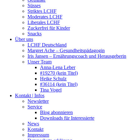
Süsses
Striktes LCHF
Moderates LCHF
Liberales LCHF
Zuckerfrei für Kinder
Snacks
Über uns
LCHF Deutschland
Margret Ache – Gesundheitspädagogin
Iris Jansen – Ernährungscoach und Herausgeberin
Unser Team
Anna-Lena Leber
#19270 (kein Titel)
Heike Schulz
#36114 (kein Titel)
Tina Vogel
Kontakt | Infos
Newsletter
Service
Blog abonnieren
Downloads für Interessierte
News
Kontakt
Impressum