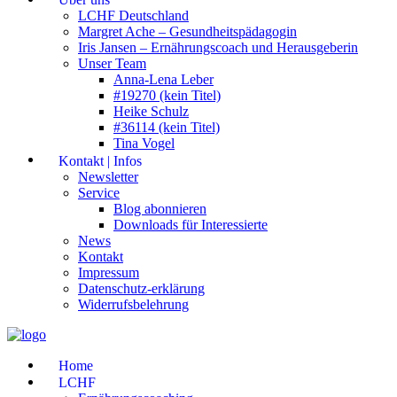
LCHF Deutschland
Margret Ache – Gesundheitspädagogin
Iris Jansen – Ernährungscoach und Herausgeberin
Unser Team
Anna-Lena Leber
#19270 (kein Titel)
Heike Schulz
#36114 (kein Titel)
Tina Vogel
Kontakt | Infos
Newsletter
Service
Blog abonnieren
Downloads für Interessierte
News
Kontakt
Impressum
Datenschutz-erklärung
Widerrufsbelehrung
Home
LCHF