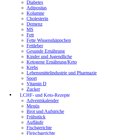
Diabetes
Adipositas
Kolumne
Cholesterin
Demenz
MS
Fett
Fette Wissenshäppchen
Fettleber
Gesunde Ernährung
Kinder und Jugendliche
Ketogene Ernährung/Keto
Krebs
Lebensmittelindustrie und Pharmazie
Sport
Vitamin D
Zucker
LCHF- und Keto-Rezepte
Adventskalender
Menüs
Brot und Aufstriche
Frühstück
Aufläufe
Fischgerichte
Fleischgerichte