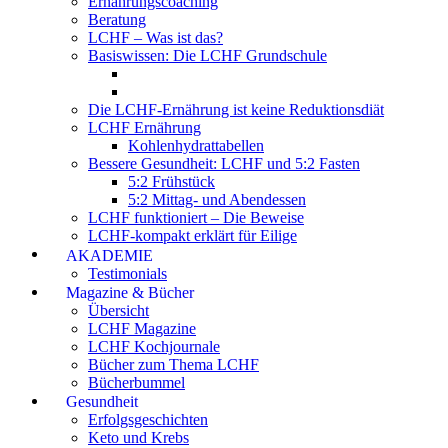
Ernährungscoaching
Beratung
LCHF – Was ist das?
Basiswissen: Die LCHF Grundschule
Die LCHF-Ernährung ist keine Reduktionsdiät
LCHF Ernährung
Kohlenhydrattabellen
Bessere Gesundheit: LCHF und 5:2 Fasten
5:2 Frühstück
5:2 Mittag- und Abendessen
LCHF funktioniert – Die Beweise
LCHF-kompakt erklärt für Eilige
AKADEMIE
Testimonials
Magazine & Bücher
Übersicht
LCHF Magazine
LCHF Kochjournale
Bücher zum Thema LCHF
Bücherbummel
Gesundheit
Erfolgsgeschichten
Keto und Krebs