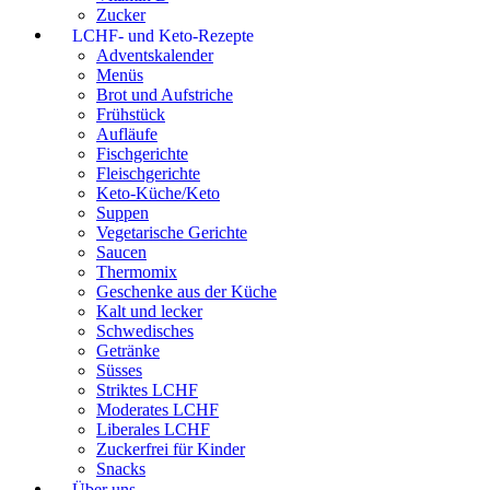
Zucker
LCHF- und Keto-Rezepte
Adventskalender
Menüs
Brot und Aufstriche
Frühstück
Aufläufe
Fischgerichte
Fleischgerichte
Keto-Küche/Keto
Suppen
Vegetarische Gerichte
Saucen
Thermomix
Geschenke aus der Küche
Kalt und lecker
Schwedisches
Getränke
Süsses
Striktes LCHF
Moderates LCHF
Liberales LCHF
Zuckerfrei für Kinder
Snacks
Über uns