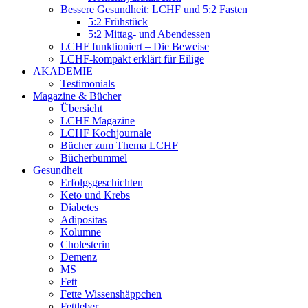
Bessere Gesundheit: LCHF und 5:2 Fasten
5:2 Frühstück
5:2 Mittag- und Abendessen
LCHF funktioniert – Die Beweise
LCHF-kompakt erklärt für Eilige
AKADEMIE
Testimonials
Magazine & Bücher
Übersicht
LCHF Magazine
LCHF Kochjournale
Bücher zum Thema LCHF
Bücherbummel
Gesundheit
Erfolgsgeschichten
Keto und Krebs
Diabetes
Adipositas
Kolumne
Cholesterin
Demenz
MS
Fett
Fette Wissenshäppchen
Fettleber