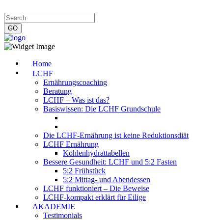
Impressum
|
Datenschutzerklärung
|
Kontakt
|
Newsletter
Home
LCHF
Ernährungscoaching
Beratung
LCHF – Was ist das?
Basiswissen: Die LCHF Grundschule
Die LCHF-Ernährung ist keine Reduktionsdiät
LCHF Ernährung
Kohlenhydrattabellen
Bessere Gesundheit: LCHF und 5:2 Fasten
5:2 Frühstück
5:2 Mittag- und Abendessen
LCHF funktioniert – Die Beweise
LCHF-kompakt erklärt für Eilige
AKADEMIE
Testimonials