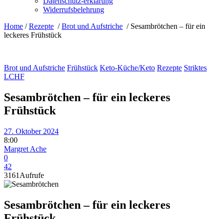
Datenschutz-erklärung
Widerrufsbelehrung
Home
/
Rezepte
/
Brot und Aufstriche
/
Sesambrötchen – für ein
leckeres Frühstück
Brot und Aufstriche
Frühstück
Keto-Küche/Keto
Rezepte
Striktes
LCHF
Sesambrötchen – für ein leckeres
Frühstück
27. Oktober 2024
8:00
Margret Ache
0
42
3161
Aufrufe
Sesambrötchen – für ein leckeres
Frühstück