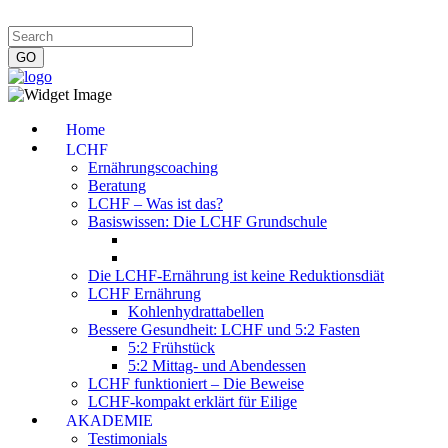
Impressum
|
Datenschutzerklärung
|
Kontakt
|
Newsletter
Home
LCHF
Ernährungscoaching
Beratung
LCHF – Was ist das?
Basiswissen: Die LCHF Grundschule
Die LCHF-Ernährung ist keine Reduktionsdiät
LCHF Ernährung
Kohlenhydrattabellen
Bessere Gesundheit: LCHF und 5:2 Fasten
5:2 Frühstück
5:2 Mittag- und Abendessen
LCHF funktioniert – Die Beweise
LCHF-kompakt erklärt für Eilige
AKADEMIE
Testimonials