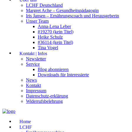
LCHF Deutschland
Margret Ache – Gesundheitspädagogin
Iris Jansen – Ernährungscoach und Herausgeberin
Unser Team
Anna-Lena Leber
#19270 (kein Titel)
Heike Schulz
#36114 (kein Titel)
Tina Vogel
Kontakt | Infos
Newsletter
Service
Blog abonnieren
Downloads für Interessierte
News
Kontakt
Impressum
Datenschutz-erklärung
Widerrufsbelehrung
Home
LCHF