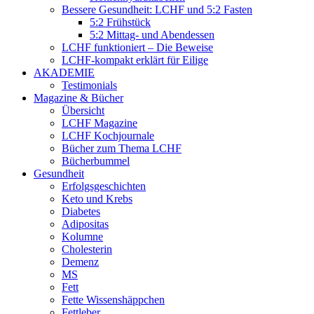
Bessere Gesundheit: LCHF und 5:2 Fasten
5:2 Frühstück
5:2 Mittag- und Abendessen
LCHF funktioniert – Die Beweise
LCHF-kompakt erklärt für Eilige
AKADEMIE
Testimonials
Magazine & Bücher
Übersicht
LCHF Magazine
LCHF Kochjournale
Bücher zum Thema LCHF
Bücherbummel
Gesundheit
Erfolgsgeschichten
Keto und Krebs
Diabetes
Adipositas
Kolumne
Cholesterin
Demenz
MS
Fett
Fette Wissenshäppchen
Fettleber