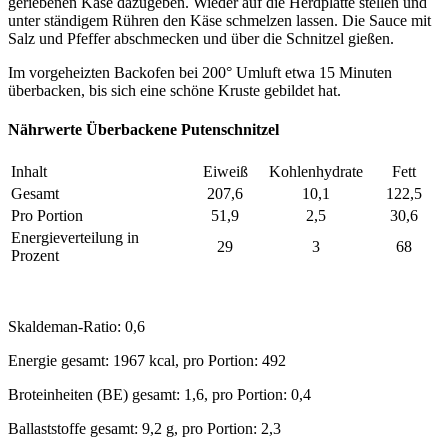
geriebenen Käse dazugeben. Wieder auf die Herdplatte stellen und
unter ständigem Rühren den Käse schmelzen lassen. Die Sauce mit
Salz und Pfeffer abschmecken und über die Schnitzel gießen.
Im vorgeheizten Backofen bei 200° Umluft etwa 15 Minuten
überbacken, bis sich eine schöne Kruste gebildet hat.
Nährwerte Überbackene Putenschnitzel
Inhalt
Eiweiß
Kohlenhydrate
Fett
Gesamt
207,6
10,1
122,5
Pro Portion
51,9
2,5
30,6
Energieverteilung in
29
3
68
Prozent
Skaldeman-Ratio: 0,6
Energie gesamt: 1967 kcal, pro Portion: 492
Broteinheiten (BE) gesamt: 1,6, pro Portion: 0,4
Ballaststoffe gesamt: 9,2 g, pro Portion: 2,3