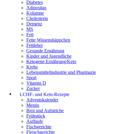
Diabetes
Adipositas
Kolumne
Cholesterin
Demenz
MS
Fett
Fette Wissenshäppchen
Fettleber
Gesunde Ernährung
Kinder und Jugendliche
Ketogene Ernährung/Keto
Krebs
Lebensmittelindustrie und Pharmazie
Sport
Vitamin D
Zucker
LCHF- und Keto-Rezepte
Adventskalender
Menüs
Brot und Aufstriche
Frühstück
Aufläufe
Fischgerichte
Fleischgerichte