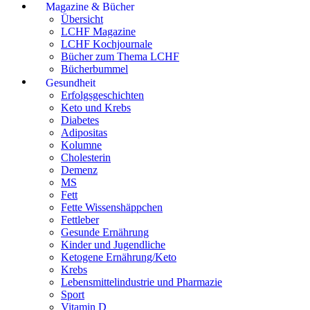
Magazine & Bücher
Übersicht
LCHF Magazine
LCHF Kochjournale
Bücher zum Thema LCHF
Bücherbummel
Gesundheit
Erfolgsgeschichten
Keto und Krebs
Diabetes
Adipositas
Kolumne
Cholesterin
Demenz
MS
Fett
Fette Wissenshäppchen
Fettleber
Gesunde Ernährung
Kinder und Jugendliche
Ketogene Ernährung/Keto
Krebs
Lebensmittelindustrie und Pharmazie
Sport
Vitamin D