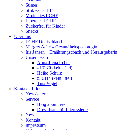
Süsses
Striktes LCHF
Moderates LCHF
Liberales LCHF
Zuckerfrei für Kinder
Snacks
Über uns
LCHF Deutschland
Margret Ache – Gesundheitspädagogin
Iris Jansen – Ernährungscoach und Herausgeberin
Unser Team
Anna-Lena Leber
#19270 (kein Titel)
Heike Schulz
#36114 (kein Titel)
Tina Vogel
Kontakt | Infos
Newsletter
Service
Blog abonnieren
Downloads für Interessierte
News
Kontakt
Impressum