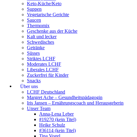
Keto-Küche/Keto
Suppen
Vegetarische Gerichte
Saucen
Thermomix
Geschenke aus der Küche
Kalt und lecker
Schwedisches
Getränke
Süsses
Striktes LCHF
Moderates LCHF
Liberales LCHF
Zuckerfrei für Kinder
Snacks
Über uns
LCHF Deutschland
Margret Ache – Gesundheitspädagogin
Iris Jansen – Ernährungscoach und Herausgeberin
Unser Team
Anna-Lena Leber
#19270 (kein Titel)
Heike Schulz
#36114 (kein Titel)
Tina Vogel