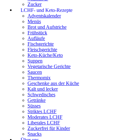
Zucker
LCHF- und Keto-Rezepte
Adventskalender
Menüs
Brot und Aufstriche
Frühstück
Aufläufe
Fischgerichte
Fleischgerichte
Keto-Küche/Keto
Suppen
Vegetarische Gerichte
Saucen
Thermomix
Geschenke aus der Küche
Kalt und lecker
Schwedisches
Getränke
Süsses
Striktes LCHF
Moderates LCHF
Liberales LCHF
Zuckerfrei für Kinder
Snacks
Über uns