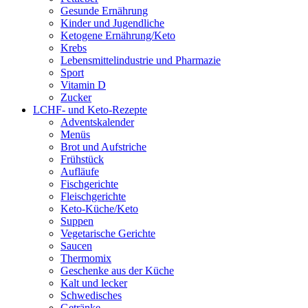
Gesunde Ernährung
Kinder und Jugendliche
Ketogene Ernährung/Keto
Krebs
Lebensmittelindustrie und Pharmazie
Sport
Vitamin D
Zucker
LCHF- und Keto-Rezepte
Adventskalender
Menüs
Brot und Aufstriche
Frühstück
Aufläufe
Fischgerichte
Fleischgerichte
Keto-Küche/Keto
Suppen
Vegetarische Gerichte
Saucen
Thermomix
Geschenke aus der Küche
Kalt und lecker
Schwedisches
Getränke