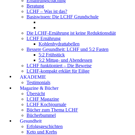
Ernährungscoaching
Beratung
LCHF – Was ist das?
Basiswissen: Die LCHF Grundschule
Die LCHF-Ernährung ist keine Reduktionsdiät
LCHF Ernährung
Kohlenhydrattabellen
Bessere Gesundheit: LCHF und 5:2 Fasten
5:2 Frühstück
5:2 Mittag- und Abendessen
LCHF funktioniert – Die Beweise
LCHF-kompakt erklärt für Eilige
AKADEMIE
Testimonials
Magazine & Bücher
Übersicht
LCHF Magazine
LCHF Kochjournale
Bücher zum Thema LCHF
Bücherbummel
Gesundheit
Erfolgsgeschichten
Keto und Krebs