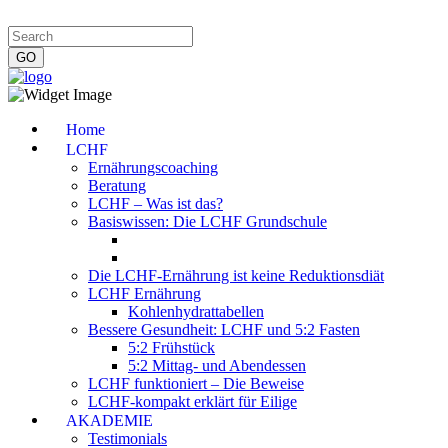
Impressum
|
Datenschutzerklärung
|
Kontakt
|
Newsletter
Home
LCHF
Ernährungscoaching
Beratung
LCHF – Was ist das?
Basiswissen: Die LCHF Grundschule
Die LCHF-Ernährung ist keine Reduktionsdiät
LCHF Ernährung
Kohlenhydrattabellen
Bessere Gesundheit: LCHF und 5:2 Fasten
5:2 Frühstück
5:2 Mittag- und Abendessen
LCHF funktioniert – Die Beweise
LCHF-kompakt erklärt für Eilige
AKADEMIE
Testimonials