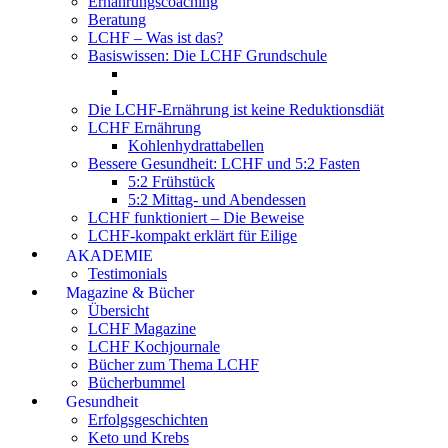
Ernährungscoaching
Beratung
LCHF – Was ist das?
Basiswissen: Die LCHF Grundschule
Die LCHF-Ernährung ist keine Reduktionsdiät
LCHF Ernährung
Kohlenhydrattabellen
Bessere Gesundheit: LCHF und 5:2 Fasten
5:2 Frühstück
5:2 Mittag- und Abendessen
LCHF funktioniert – Die Beweise
LCHF-kompakt erklärt für Eilige
AKADEMIE
Testimonials
Magazine & Bücher
Übersicht
LCHF Magazine
LCHF Kochjournale
Bücher zum Thema LCHF
Bücherbummel
Gesundheit
Erfolgsgeschichten
Keto und Krebs