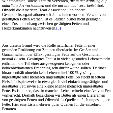
Wir empfehlen, solche Fette zu verzehren,
die in der Nahrung auf
natürliche Art vorkommen
und die nur
minimal verarbeitet
sind.
Obwohl die American Heart Association und andere
Gesundheitsorganisationen seit Jahrzehnten vor dem Verzehr von
gesättigten Fetten warnen, ist es Studien bisher nicht gelungen,
einen Zusammenhang zwischen gesättigten Fetten und
Herzerkrankungen nachzuweisen.
[3]
Aus diesem Grund wird die Rolle natürlicher Fette in einer
gesunden Ernährung zur Zeit neu überdacht. Im Großen und
Ganzen scheint der Effekt gesättigter Fette auf die Gesundheit
neutral zu sein. Gesättigtes Fett ist in vielen gesunden Lebensmitteln
enthalten, die Teil einer ausgewogenen ketogenen oder
kohlenhydratarmen Ernährung sein dürfen – und sollten. Darüber
hinaus enthält ohnehin kein Lebensmittel 100 % gesättigte,
ungesättigte oder mehrfach ungesättigte Fette. So steckt in fettem
Fleisch beispielsweise in etwa gleich viel einfach ungesättigtes und
gesättigtes Fett sowie eine kleine Menge mehrfach ungesättigter
Fette. Es ist nur so, dass in manchen Lebensmitteln eine Art von Fett
vorherrscht. Deshalb bezeichnen wir Butter als einen Lieferanten
von gesättigten Fetten und Olivenöl als Quelle einfach ungesättigter
Fette. Hier eine Liste mehrerer guter Quellen für die einzelnen
Fettarten.