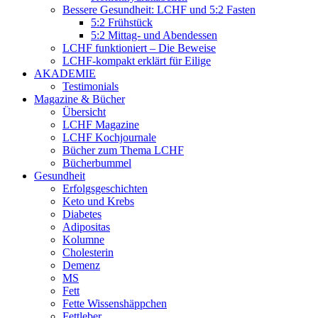
Bessere Gesundheit: LCHF und 5:2 Fasten
5:2 Frühstück
5:2 Mittag- und Abendessen
LCHF funktioniert – Die Beweise
LCHF-kompakt erklärt für Eilige
AKADEMIE
Testimonials
Magazine & Bücher
Übersicht
LCHF Magazine
LCHF Kochjournale
Bücher zum Thema LCHF
Bücherbummel
Gesundheit
Erfolgsgeschichten
Keto und Krebs
Diabetes
Adipositas
Kolumne
Cholesterin
Demenz
MS
Fett
Fette Wissenshäppchen
Fettleber