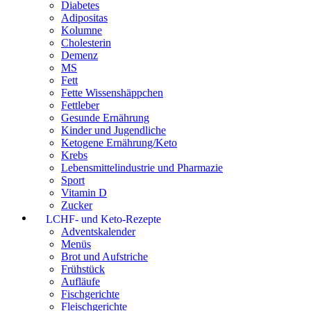
Diabetes
Adipositas
Kolumne
Cholesterin
Demenz
MS
Fett
Fette Wissenshäppchen
Fettleber
Gesunde Ernährung
Kinder und Jugendliche
Ketogene Ernährung/Keto
Krebs
Lebensmittelindustrie und Pharmazie
Sport
Vitamin D
Zucker
LCHF- und Keto-Rezepte
Adventskalender
Menüs
Brot und Aufstriche
Frühstück
Aufläufe
Fischgerichte
Fleischgerichte