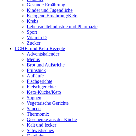
Gesunde Ernährung
Kinder und Jugendliche
Ketogene Ernährung/Keto
Krebs
Lebensmittelindustrie und Pharmazie
Sport
Vitamin D
Zucker
LCHF- und Keto-Rezepte
Adventskalender
Menüs
Brot und Aufstriche
Frühstück
Aufläufe
Fischgerichte
Fleischgerichte
Keto-Küche/Keto
Suppen
Vegetarische Gerichte
Saucen
Thermomix
Geschenke aus der Küche
Kalt und lecker
Schwedisches
Getränke