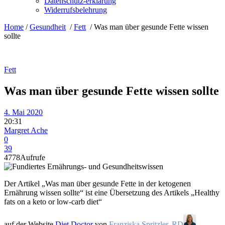
Datenschutz-erklärung
Widerrufsbelehrung
Home
/
Gesundheit
/
Fett
/
Was man über gesunde Fette wissen
sollte
Fett
Was man über gesunde Fette wissen sollte
4. Mai 2020
20:31
Margret Ache
0
39
4778
Aufrufe
Der Artikel „Was man über gesunde Fette in der ketogenen
Ernährung wissen sollte“ ist eine Übersetzung des Artikels „Healthy
fats on a keto or low-carb diet“
auf der Website
Diet Doctor
von
Franziska Spritzler, RD
,