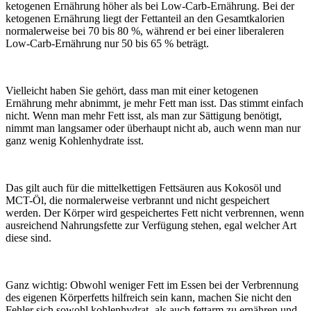
ketogenen Ernährung höher als bei Low-Carb-Ernährung. Bei der
ketogenen Ernährung liegt der Fettanteil an den Gesamtkalorien
normalerweise bei 70 bis 80 %, während er bei einer liberaleren
Low-Carb-Ernährung nur 50 bis 65 % beträgt.
Vielleicht haben Sie gehört, dass man mit einer ketogenen
Ernährung mehr abnimmt, je mehr Fett man isst. Das stimmt einfach
nicht. Wenn man mehr Fett isst, als man zur Sättigung benötigt,
nimmt man langsamer oder überhaupt nicht ab, auch wenn man nur
ganz wenig Kohlenhydrate isst.
Das gilt auch für die mittelkettigen Fettsäuren aus Kokosöl und
MCT-Öl, die normalerweise verbrannt und nicht gespeichert
werden. Der Körper wird gespeichertes Fett nicht verbrennen, wenn
ausreichend Nahrungsfette zur Verfügung stehen, egal welcher Art
diese sind.
Ganz wichtig: Obwohl weniger Fett im Essen bei der Verbrennung
des eigenen Körperfetts hilfreich sein kann, machen Sie nicht den
Fehler sich sowohl kohlenhydrat- als auch fettarm zu ernähren und