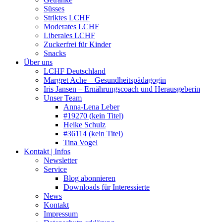
Süsses
Striktes LCHF
Moderates LCHF
Liberales LCHF
Zuckerfrei für Kinder
Snacks
Über uns
LCHF Deutschland
Margret Ache – Gesundheitspädagogin
Iris Jansen – Ernährungscoach und Herausgeberin
Unser Team
Anna-Lena Leber
#19270 (kein Titel)
Heike Schulz
#36114 (kein Titel)
Tina Vogel
Kontakt | Infos
Newsletter
Service
Blog abonnieren
Downloads für Interessierte
News
Kontakt
Impressum