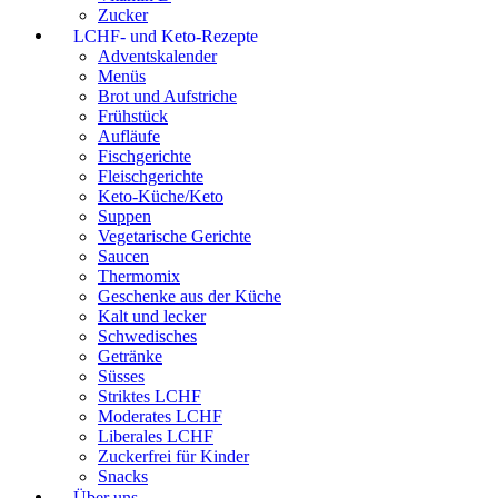
Zucker
LCHF- und Keto-Rezepte
Adventskalender
Menüs
Brot und Aufstriche
Frühstück
Aufläufe
Fischgerichte
Fleischgerichte
Keto-Küche/Keto
Suppen
Vegetarische Gerichte
Saucen
Thermomix
Geschenke aus der Küche
Kalt und lecker
Schwedisches
Getränke
Süsses
Striktes LCHF
Moderates LCHF
Liberales LCHF
Zuckerfrei für Kinder
Snacks
Über uns