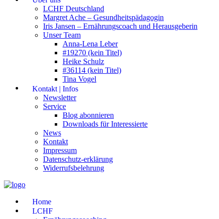
LCHF Deutschland
Margret Ache – Gesundheitspädagogin
Iris Jansen – Ernährungscoach und Herausgeberin
Unser Team
Anna-Lena Leber
#19270 (kein Titel)
Heike Schulz
#36114 (kein Titel)
Tina Vogel
Kontakt | Infos
Newsletter
Service
Blog abonnieren
Downloads für Interessierte
News
Kontakt
Impressum
Datenschutz-erklärung
Widerrufsbelehrung
Home
LCHF