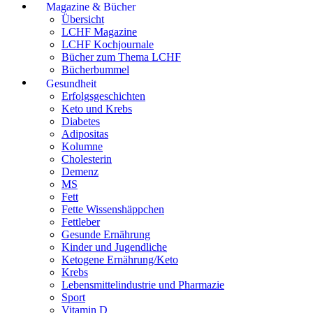
Magazine & Bücher
Übersicht
LCHF Magazine
LCHF Kochjournale
Bücher zum Thema LCHF
Bücherbummel
Gesundheit
Erfolgsgeschichten
Keto und Krebs
Diabetes
Adipositas
Kolumne
Cholesterin
Demenz
MS
Fett
Fette Wissenshäppchen
Fettleber
Gesunde Ernährung
Kinder und Jugendliche
Ketogene Ernährung/Keto
Krebs
Lebensmittelindustrie und Pharmazie
Sport
Vitamin D