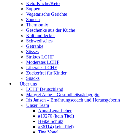
Keto-Küche/Keto
Suppen
Vegetarische Gerichte
Saucen
Thermomix
Geschenke aus der Küche
Kalt und lecker
Schwedisches
Getränke
Süsses
Striktes LCHF
Moderates LCHF
Liberales LCHF
Zuckerfrei für Kinder
Snacks
Über uns
LCHF Deutschland
Margret Ache – Gesundheitspädagogin
Iris Jansen – Ernährungscoach und Herausgeberin
Unser Team
Anna-Lena Leber
#19270 (kein Titel)
Heike Schulz
#36114 (kein Titel)
Tina Vogel