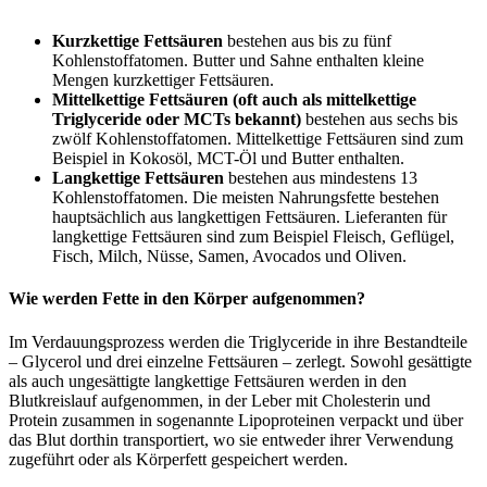
Kurzkettige Fettsäuren
bestehen aus bis zu fünf
Kohlenstoffatomen. Butter und Sahne enthalten kleine
Mengen kurzkettiger Fettsäuren.
Mittelkettige Fettsäuren (oft auch als mittelkettige
Triglyceride oder MCTs bekannt)
bestehen aus sechs bis
zwölf Kohlenstoffatomen. Mittelkettige Fettsäuren sind zum
Beispiel in Kokosöl, MCT-Öl und Butter enthalten.
Langkettige Fettsäuren
bestehen aus mindestens 13
Kohlenstoffatomen. Die meisten Nahrungsfette bestehen
hauptsächlich aus langkettigen Fettsäuren. Lieferanten für
langkettige Fettsäuren sind zum Beispiel Fleisch, Geflügel,
Fisch, Milch, Nüsse, Samen, Avocados und Oliven.
Wie werden Fette in den Körper aufgenommen?
Im Verdauungsprozess werden die Triglyceride in ihre Bestandteile
– Glycerol und drei einzelne Fettsäuren – zerlegt. Sowohl gesättigte
als auch ungesättigte langkettige Fettsäuren werden in den
Blutkreislauf aufgenommen, in der Leber mit Cholesterin und
Protein zusammen in sogenannte Lipoproteinen verpackt und über
das Blut dorthin transportiert, wo sie entweder ihrer Verwendung
zugeführt oder als Körperfett gespeichert werden.