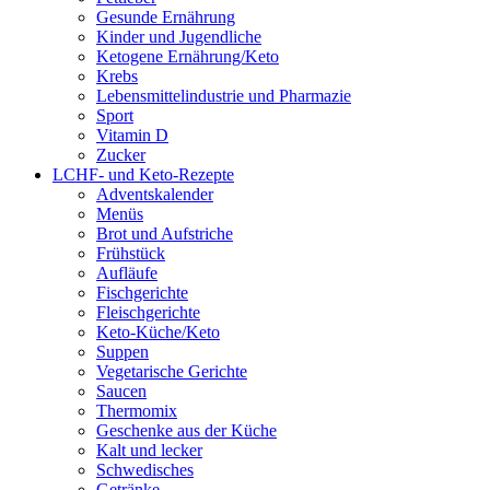
Gesunde Ernährung
Kinder und Jugendliche
Ketogene Ernährung/Keto
Krebs
Lebensmittelindustrie und Pharmazie
Sport
Vitamin D
Zucker
LCHF- und Keto-Rezepte
Adventskalender
Menüs
Brot und Aufstriche
Frühstück
Aufläufe
Fischgerichte
Fleischgerichte
Keto-Küche/Keto
Suppen
Vegetarische Gerichte
Saucen
Thermomix
Geschenke aus der Küche
Kalt und lecker
Schwedisches
Getränke