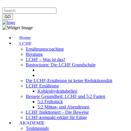
Impressum
|
Datenschutzerklärung
|
Kontakt
|
Newsletter
Home
LCHF
Ernährungscoaching
Beratung
LCHF – Was ist das?
Basiswissen: Die LCHF Grundschule
Die LCHF-Ernährung ist keine Reduktionsdiät
LCHF Ernährung
Kohlenhydrattabellen
Bessere Gesundheit: LCHF und 5:2 Fasten
5:2 Frühstück
5:2 Mittag- und Abendessen
LCHF funktioniert – Die Beweise
LCHF-kompakt erklärt für Eilige
AKADEMIE
Testimonials