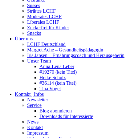
Süsses
Striktes LCHF
Moderates LCHF
Liberales LCHF
Zuckerfrei für Kinder
Snacks
Über uns
LCHF Deutschland
Margret Ache – Gesundheitspädagogin
Iris Jansen – Ernährungscoach und Herausgeberin
Unser Team
Anna-Lena Leber
#19270 (kein Titel)
Heike Schulz
#36114 (kein Titel)
Tina Vogel
Kontakt | Infos
Newsletter
Service
Blog abonnieren
Downloads für Interessierte
News
Kontakt
Impressum