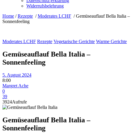
Datenschutz-erklärung
Widerrufsbelehrung
Home
/
Rezepte
/
Moderates LCHF
/
Gemüseauflauf Bella Italia –
Sonnenfeeling
Moderates LCHF
Rezepte
Vegetarische Gerichte
Warme Gerichte
Gemüseauflauf Bella Italia –
Sonnenfeeling
5. August 2024
8:00
Margret Ache
0
39
3924
Aufrufe
Gemüseauflauf Bella Italia –
Sonnenfeeling