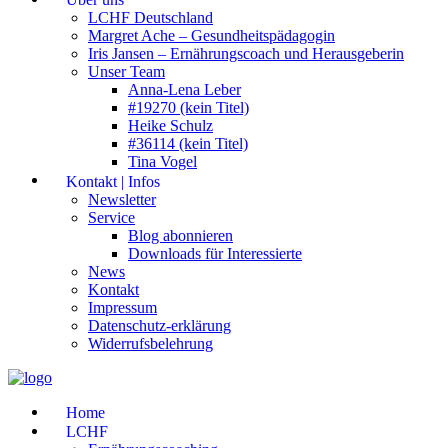
LCHF Deutschland
Margret Ache – Gesundheitspädagogin
Iris Jansen – Ernährungscoach und Herausgeberin
Unser Team
Anna-Lena Leber
#19270 (kein Titel)
Heike Schulz
#36114 (kein Titel)
Tina Vogel
Kontakt | Infos
Newsletter
Service
Blog abonnieren
Downloads für Interessierte
News
Kontakt
Impressum
Datenschutz-erklärung
Widerrufsbelehrung
Home
LCHF