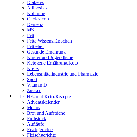
Diabetes
Adipositas
Kolumne
Cholesterin
Demenz
MS
Fett
Fette Wissenshäppchen
Fettleber
Gesunde Ernährung
Kinder und Jugendliche
Ketogene Ernährung/Keto
Krebs
Lebensmittelindustrie und Pharmazie
Sport
Vitamin D
Zucker
LCHF- und Keto-Rezepte
Adventskalender
Menüs
Brot und Aufstriche
Frühstück
Aufläufe
Fischgerichte
Fleischgerichte