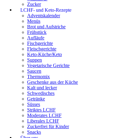
Zucker
LCHF- und Keto-Rezepte
Adventskalender
Menüs
Brot und Aufstriche
Frühstück
Aufläufe
Fischgerichte
Fleischgerichte
Keto-Küche/Keto
Suppen
Vegetarische Gerichte
Saucen
Thermomix
Geschenke aus der Küche
Kalt und lecker
Schwedisches
Getränke
Süsses
Striktes LCHF
Moderates LCHF
Liberales LCHF
Zuckerfrei für Kinder
Snacks
Über uns