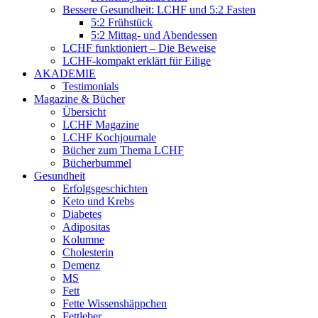
Bessere Gesundheit: LCHF und 5:2 Fasten
5:2 Frühstück
5:2 Mittag- und Abendessen
LCHF funktioniert – Die Beweise
LCHF-kompakt erklärt für Eilige
AKADEMIE
Testimonials
Magazine & Bücher
Übersicht
LCHF Magazine
LCHF Kochjournale
Bücher zum Thema LCHF
Bücherbummel
Gesundheit
Erfolgsgeschichten
Keto und Krebs
Diabetes
Adipositas
Kolumne
Cholesterin
Demenz
MS
Fett
Fette Wissenshäppchen
Fettleber