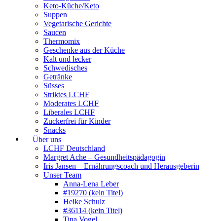
Keto-Küche/Keto
Suppen
Vegetarische Gerichte
Saucen
Thermomix
Geschenke aus der Küche
Kalt und lecker
Schwedisches
Getränke
Süsses
Striktes LCHF
Moderates LCHF
Liberales LCHF
Zuckerfrei für Kinder
Snacks
Über uns
LCHF Deutschland
Margret Ache – Gesundheitspädagogin
Iris Jansen – Ernährungscoach und Herausgeberin
Unser Team
Anna-Lena Leber
#19270 (kein Titel)
Heike Schulz
#36114 (kein Titel)
Tina Vogel