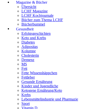
Magazine & Bücher
Übersicht
LCHF Magazine
LCHF Kochjournale
Bücher zum Thema LCHF
Bücherbummel
Gesundheit
Erfolgsgeschichten
Keto und Krebs
Diabetes
Adipositas
Kolumne
Cholesterin
Demenz
MS
Fett
Fette Wissenshäppchen
Fettleber
Gesunde Ernährung
Kinder und Jugendliche
Ketogene Ernährung/Keto
Krebs
Lebensmittelindustrie und Pharmazie
Sport
Vitamin D