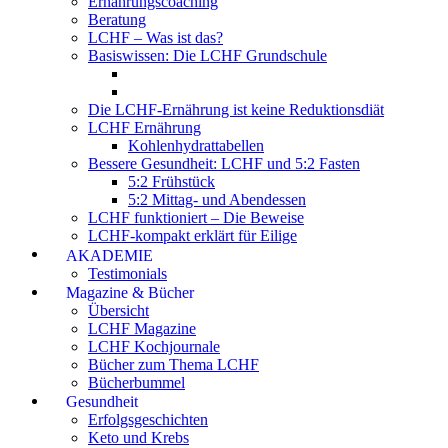
Ernährungscoaching
Beratung
LCHF – Was ist das?
Basiswissen: Die LCHF Grundschule
Die LCHF-Ernährung ist keine Reduktionsdiät
LCHF Ernährung
Kohlenhydrattabellen
Bessere Gesundheit: LCHF und 5:2 Fasten
5:2 Frühstück
5:2 Mittag- und Abendessen
LCHF funktioniert – Die Beweise
LCHF-kompakt erklärt für Eilige
AKADEMIE
Testimonials
Magazine & Bücher
Übersicht
LCHF Magazine
LCHF Kochjournale
Bücher zum Thema LCHF
Bücherbummel
Gesundheit
Erfolgsgeschichten
Keto und Krebs