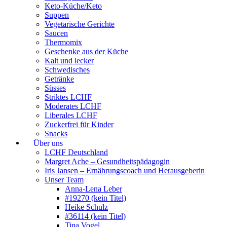
Keto-Küche/Keto
Suppen
Vegetarische Gerichte
Saucen
Thermomix
Geschenke aus der Küche
Kalt und lecker
Schwedisches
Getränke
Süsses
Striktes LCHF
Moderates LCHF
Liberales LCHF
Zuckerfrei für Kinder
Snacks
Über uns
LCHF Deutschland
Margret Ache – Gesundheitspädagogin
Iris Jansen – Ernährungscoach und Herausgeberin
Unser Team
Anna-Lena Leber
#19270 (kein Titel)
Heike Schulz
#36114 (kein Titel)
Tina Vogel