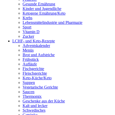
Gesunde Ernährung
Kinder und Jugendliche
Ketogene Ernährung/Keto
Krebs
Lebensmittelindustrie und Pharmazie
Sport
Vitamin D
Zucker
LCHF- und Keto-Rezepte
Adventskalender
Menüs
Brot und Aufstriche
Frühstück
Aufläufe
Fischgerichte
Fleischgerichte
Keto-Küche/Keto
Suppen
Vegetarische Gerichte
Saucen
Thermomix
Geschenke aus der Küche
Kalt und lecker
Schwedisches
Getränke