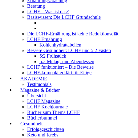
Ernährungscoaching
Beratung
LCHF – Was ist das?
Basiswissen: Die LCHF Grundschule
Die LCHF-Ernährung ist keine Reduktionsdiät
LCHF Ernährung
Kohlenhydrattabellen
Bessere Gesundheit: LCHF und 5:2 Fasten
5:2 Frühstück
5:2 Mittag- und Abendessen
LCHF funktioniert – Die Beweise
LCHF-kompakt erklärt für Eilige
AKADEMIE
Testimonials
Magazine & Bücher
Übersicht
LCHF Magazine
LCHF Kochjournale
Bücher zum Thema LCHF
Bücherbummel
Gesundheit
Erfolgsgeschichten
Keto und Krebs