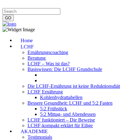
Impressum
|
Datenschutzerklärung
|
Kontakt
|
Newsletter
Home
LCHF
Ernährungscoaching
Beratung
LCHF – Was ist das?
Basiswissen: Die LCHF Grundschule
Die LCHF-Ernährung ist keine Reduktionsdiät
LCHF Ernährung
Kohlenhydrattabellen
Bessere Gesundheit: LCHF und 5:2 Fasten
5:2 Frühstück
5:2 Mittag- und Abendessen
LCHF funktioniert – Die Beweise
LCHF-kompakt erklärt für Eilige
AKADEMIE
Testimonials