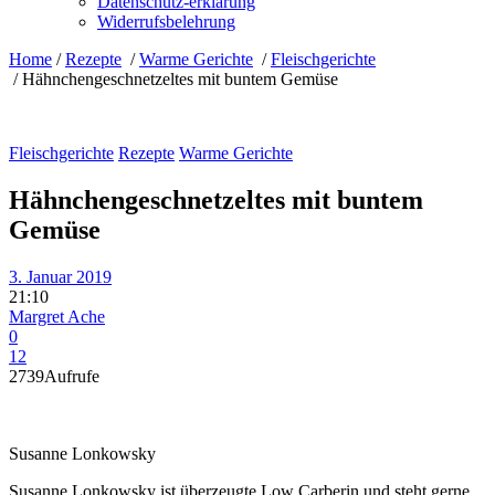
Datenschutz-erklärung
Widerrufsbelehrung
Home
/
Rezepte
/
Warme Gerichte
/
Fleischgerichte
/
Hähnchengeschnetzeltes mit buntem Gemüse
Fleischgerichte
Rezepte
Warme Gerichte
Hähnchengeschnetzeltes mit buntem
Gemüse
3. Januar 2019
21:10
Margret Ache
0
12
2739
Aufrufe
Susanne Lonkowsky
Susanne Lonkowsky ist überzeugte Low Carberin und steht gerne