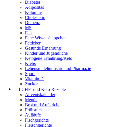
Diabetes
Adipositas
Kolumne
Cholesterin
Demenz
MS
Fett
Fette Wissenshäppchen
Fettleber
Gesunde Ernährung
Kinder und Jugendliche
Ketogene Ernährung/Keto
Krebs
Lebensmittelindustrie und Pharmazie
Sport
Vitamin D
Zucker
LCHF- und Keto-Rezepte
Adventskalender
Menüs
Brot und Aufstriche
Frühstück
Aufläufe
Fischgerichte
Fleischgerichte