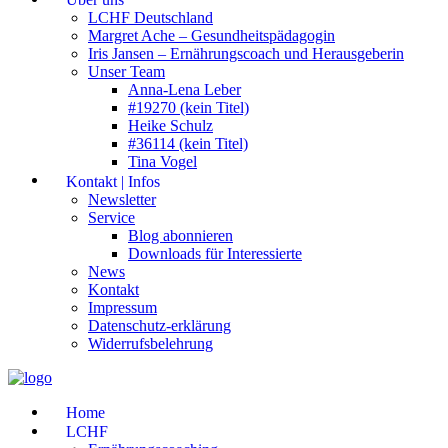
LCHF Deutschland
Margret Ache – Gesundheitspädagogin
Iris Jansen – Ernährungscoach und Herausgeberin
Unser Team
Anna-Lena Leber
#19270 (kein Titel)
Heike Schulz
#36114 (kein Titel)
Tina Vogel
Kontakt | Infos
Newsletter
Service
Blog abonnieren
Downloads für Interessierte
News
Kontakt
Impressum
Datenschutz-erklärung
Widerrufsbelehrung
Home
LCHF