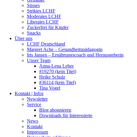
Süsses
Striktes LCHF
Moderates LCHF
Liberales LCHF
Zuckerfrei für Kinder
Snacks
Über uns
LCHF Deutschland
Margret Ache – Gesundheitspädagogin
Iris Jansen – Ernährungscoach und Herausgeberin
Unser Team
Anna-Lena Leber
#19270 (kein Titel)
Heike Schulz
#36114 (kein Titel)
Tina Vogel
Kontakt | Infos
Newsletter
Service
Blog abonnieren
Downloads für Interessierte
News
Kontakt
Impressum