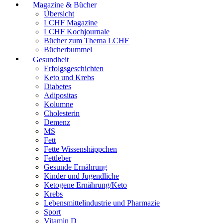
Magazine & Bücher
Übersicht
LCHF Magazine
LCHF Kochjournale
Bücher zum Thema LCHF
Bücherbummel
Gesundheit
Erfolgsgeschichten
Keto und Krebs
Diabetes
Adipositas
Kolumne
Cholesterin
Demenz
MS
Fett
Fette Wissenshäppchen
Fettleber
Gesunde Ernährung
Kinder und Jugendliche
Ketogene Ernährung/Keto
Krebs
Lebensmittelindustrie und Pharmazie
Sport
Vitamin D