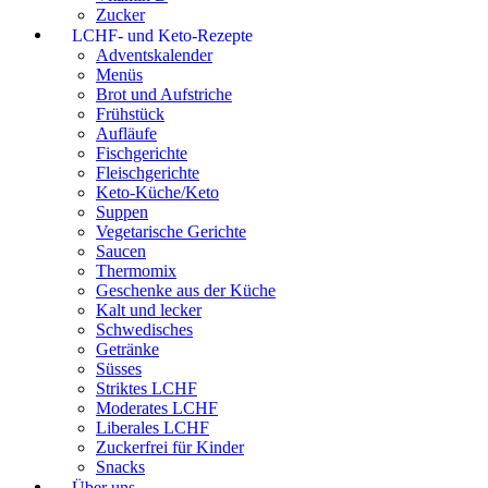
Zucker
LCHF- und Keto-Rezepte
Adventskalender
Menüs
Brot und Aufstriche
Frühstück
Aufläufe
Fischgerichte
Fleischgerichte
Keto-Küche/Keto
Suppen
Vegetarische Gerichte
Saucen
Thermomix
Geschenke aus der Küche
Kalt und lecker
Schwedisches
Getränke
Süsses
Striktes LCHF
Moderates LCHF
Liberales LCHF
Zuckerfrei für Kinder
Snacks
Über uns