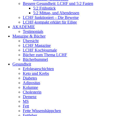
Bessere Gesundheit: LCHF und 5:2 Fasten
5:2 Frühstück
5:2 Mittag- und Abendessen
LCHF funktioniert – Die Beweise
LCHF-kompakt erklärt für Eilige
AKADEMIE
Testimonials
Magazine & Bücher
Übersicht
LCHF Magazine
LCHF Kochjournale
Bücher zum Thema LCHF
Bücherbummel
Gesundheit
Erfolgsgeschichten
Keto und Krebs
Diabetes
Adipositas
Kolumne
Cholesterin
Demenz
MS
Fett
Fette Wissenshäppchen
Fettleber