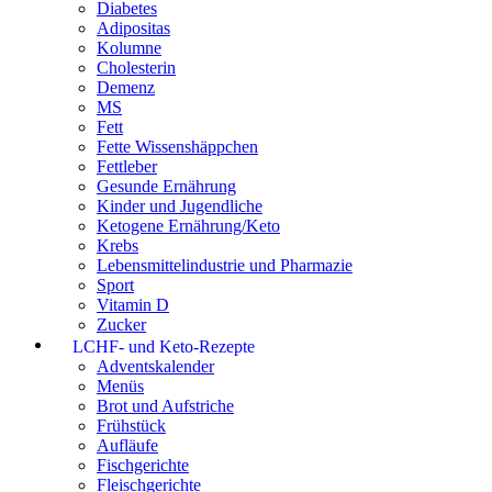
Diabetes
Adipositas
Kolumne
Cholesterin
Demenz
MS
Fett
Fette Wissenshäppchen
Fettleber
Gesunde Ernährung
Kinder und Jugendliche
Ketogene Ernährung/Keto
Krebs
Lebensmittelindustrie und Pharmazie
Sport
Vitamin D
Zucker
LCHF- und Keto-Rezepte
Adventskalender
Menüs
Brot und Aufstriche
Frühstück
Aufläufe
Fischgerichte
Fleischgerichte