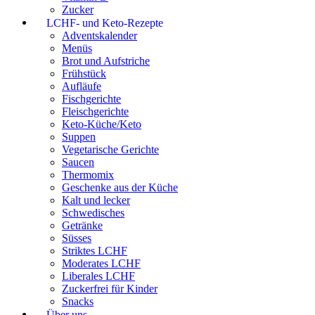
Zucker
LCHF- und Keto-Rezepte
Adventskalender
Menüs
Brot und Aufstriche
Frühstück
Aufläufe
Fischgerichte
Fleischgerichte
Keto-Küche/Keto
Suppen
Vegetarische Gerichte
Saucen
Thermomix
Geschenke aus der Küche
Kalt und lecker
Schwedisches
Getränke
Süsses
Striktes LCHF
Moderates LCHF
Liberales LCHF
Zuckerfrei für Kinder
Snacks
Über uns