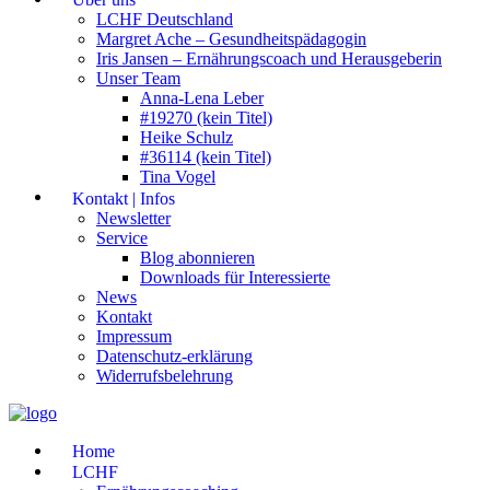
LCHF Deutschland
Margret Ache – Gesundheitspädagogin
Iris Jansen – Ernährungscoach und Herausgeberin
Unser Team
Anna-Lena Leber
#19270 (kein Titel)
Heike Schulz
#36114 (kein Titel)
Tina Vogel
Kontakt | Infos
Newsletter
Service
Blog abonnieren
Downloads für Interessierte
News
Kontakt
Impressum
Datenschutz-erklärung
Widerrufsbelehrung
Home
LCHF