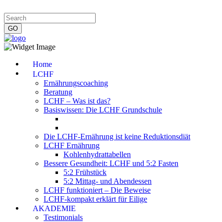
Impressum
|
Datenschutzerklärung
|
Kontakt
|
Newsletter
Home
LCHF
Ernährungscoaching
Beratung
LCHF – Was ist das?
Basiswissen: Die LCHF Grundschule
Die LCHF-Ernährung ist keine Reduktionsdiät
LCHF Ernährung
Kohlenhydrattabellen
Bessere Gesundheit: LCHF und 5:2 Fasten
5:2 Frühstück
5:2 Mittag- und Abendessen
LCHF funktioniert – Die Beweise
LCHF-kompakt erklärt für Eilige
AKADEMIE
Testimonials