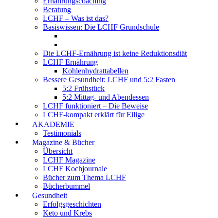
Ernährungscoaching
Beratung
LCHF – Was ist das?
Basiswissen: Die LCHF Grundschule
Die LCHF-Ernährung ist keine Reduktionsdiät
LCHF Ernährung
Kohlenhydrattabellen
Bessere Gesundheit: LCHF und 5:2 Fasten
5:2 Frühstück
5:2 Mittag- und Abendessen
LCHF funktioniert – Die Beweise
LCHF-kompakt erklärt für Eilige
AKADEMIE
Testimonials
Magazine & Bücher
Übersicht
LCHF Magazine
LCHF Kochjournale
Bücher zum Thema LCHF
Bücherbummel
Gesundheit
Erfolgsgeschichten
Keto und Krebs