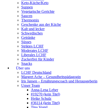
Keto-Küche/Keto
Suppen
Vegetarische Gerichte
Saucen
Thermomix
Geschenke aus der Küche
Kalt und lecker
Schwedisches
Getränke
Süsses
Striktes LCHF
Moderates LCHF
Liberales LCHF
Zuckerfrei für Kinder
Snacks
Über uns
LCHF Deutschland
Margret Ache – Gesundheitspädagogin
Iris Jansen – Ernährungscoach und Herausgeberin
Unser Team
Anna-Lena Leber
#19270 (kein Titel)
Heike Schulz
#36114 (kein Titel)
Tina Vogel