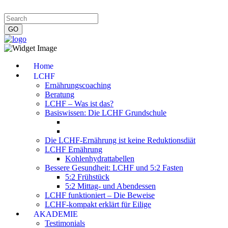
Impressum
|
Datenschutzerklärung
|
Kontakt
|
Newsletter
Home
LCHF
Ernährungscoaching
Beratung
LCHF – Was ist das?
Basiswissen: Die LCHF Grundschule
Die LCHF-Ernährung ist keine Reduktionsdiät
LCHF Ernährung
Kohlenhydrattabellen
Bessere Gesundheit: LCHF und 5:2 Fasten
5:2 Frühstück
5:2 Mittag- und Abendessen
LCHF funktioniert – Die Beweise
LCHF-kompakt erklärt für Eilige
AKADEMIE
Testimonials