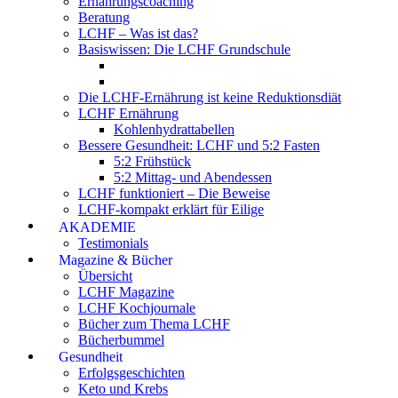
Ernährungscoaching
Beratung
LCHF – Was ist das?
Basiswissen: Die LCHF Grundschule
Die LCHF-Ernährung ist keine Reduktionsdiät
LCHF Ernährung
Kohlenhydrattabellen
Bessere Gesundheit: LCHF und 5:2 Fasten
5:2 Frühstück
5:2 Mittag- und Abendessen
LCHF funktioniert – Die Beweise
LCHF-kompakt erklärt für Eilige
AKADEMIE
Testimonials
Magazine & Bücher
Übersicht
LCHF Magazine
LCHF Kochjournale
Bücher zum Thema LCHF
Bücherbummel
Gesundheit
Erfolgsgeschichten
Keto und Krebs