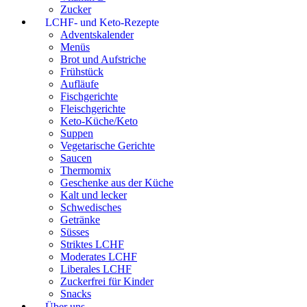
Zucker
LCHF- und Keto-Rezepte
Adventskalender
Menüs
Brot und Aufstriche
Frühstück
Aufläufe
Fischgerichte
Fleischgerichte
Keto-Küche/Keto
Suppen
Vegetarische Gerichte
Saucen
Thermomix
Geschenke aus der Küche
Kalt und lecker
Schwedisches
Getränke
Süsses
Striktes LCHF
Moderates LCHF
Liberales LCHF
Zuckerfrei für Kinder
Snacks
Über uns