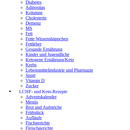
Diabetes
Adipositas
Kolumne
Cholesterin
Demenz
MS
Fett
Fette Wissenshäppchen
Fettleber
Gesunde Ernährung
Kinder und Jugendliche
Ketogene Ernährung/Keto
Krebs
Lebensmittelindustrie und Pharmazie
Sport
Vitamin D
Zucker
LCHF- und Keto-Rezepte
Adventskalender
Menüs
Brot und Aufstriche
Frühstück
Aufläufe
Fischgerichte
Fleischgerichte