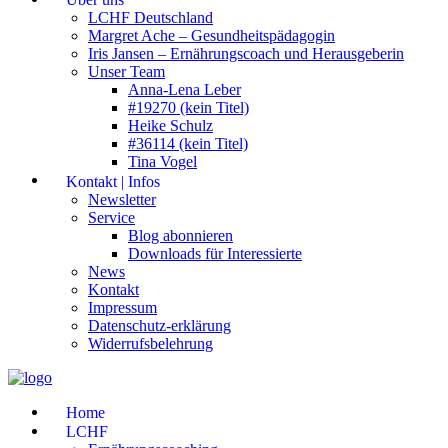
LCHF Deutschland
Margret Ache – Gesundheitspädagogin
Iris Jansen – Ernährungscoach und Herausgeberin
Unser Team
Anna-Lena Leber
#19270 (kein Titel)
Heike Schulz
#36114 (kein Titel)
Tina Vogel
Kontakt | Infos
Newsletter
Service
Blog abonnieren
Downloads für Interessierte
News
Kontakt
Impressum
Datenschutz-erklärung
Widerrufsbelehrung
Home
LCHF