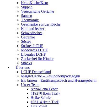
Keto-Küche/Keto
Suppen
Vegetarische Gerichte
Saucen
Thermomix
Geschenke aus der Küche
Kalt und lecker
Schwedisches
Getränke
Süsses
Striktes LCHF
Moderates LCHF
Liberales LCHF
Zuckerfrei für Kinder
Snacks
Über uns
LCHF Deutschland
Margret Ache – Gesundheitspädagogin
Iris Jansen – Ernährungscoach und Herausgeberin
Unser Team
Anna-Lena Leber
#19270 (kein Titel)
Heike Schulz
#36114 (kein Titel)
Tina Vogel