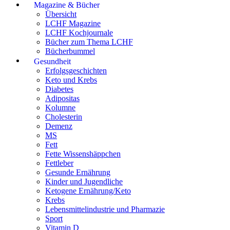
Magazine & Bücher
Übersicht
LCHF Magazine
LCHF Kochjournale
Bücher zum Thema LCHF
Bücherbummel
Gesundheit
Erfolgsgeschichten
Keto und Krebs
Diabetes
Adipositas
Kolumne
Cholesterin
Demenz
MS
Fett
Fette Wissenshäppchen
Fettleber
Gesunde Ernährung
Kinder und Jugendliche
Ketogene Ernährung/Keto
Krebs
Lebensmittelindustrie und Pharmazie
Sport
Vitamin D