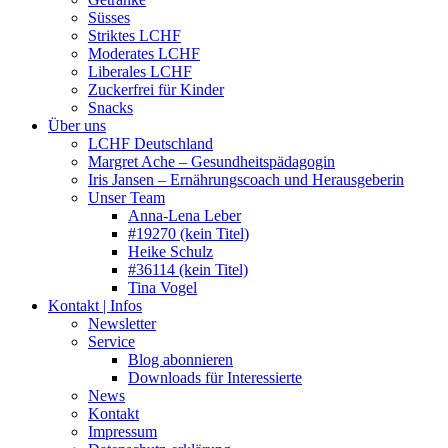
Süsses
Striktes LCHF
Moderates LCHF
Liberales LCHF
Zuckerfrei für Kinder
Snacks
Über uns
LCHF Deutschland
Margret Ache – Gesundheitspädagogin
Iris Jansen – Ernährungscoach und Herausgeberin
Unser Team
Anna-Lena Leber
#19270 (kein Titel)
Heike Schulz
#36114 (kein Titel)
Tina Vogel
Kontakt | Infos
Newsletter
Service
Blog abonnieren
Downloads für Interessierte
News
Kontakt
Impressum