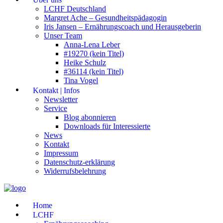
LCHF Deutschland
Margret Ache – Gesundheitspädagogin
Iris Jansen – Ernährungscoach und Herausgeberin
Unser Team
Anna-Lena Leber
#19270 (kein Titel)
Heike Schulz
#36114 (kein Titel)
Tina Vogel
Kontakt | Infos
Newsletter
Service
Blog abonnieren
Downloads für Interessierte
News
Kontakt
Impressum
Datenschutz-erklärung
Widerrufsbelehrung
Home
LCHF