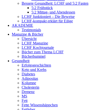
Bessere Gesundheit: LCHF und 5:2 Fasten
5:2 Frühstück
5:2 Mittag- und Abendessen
LCHF funktioniert – Die Beweise
LCHF-kompakt erklärt für Eilige
AKADEMIE
Testimonials
Magazine & Bücher
Übersicht
LCHF Magazine
LCHF Kochjournale
Bücher zum Thema LCHF
Bücherbummel
Gesundheit
Erfolgsgeschichten
Keto und Krebs
Diabetes
Adipositas
Kolumne
Cholesterin
Demenz
MS
Fett
Fette Wissenshäppchen
Fettleber