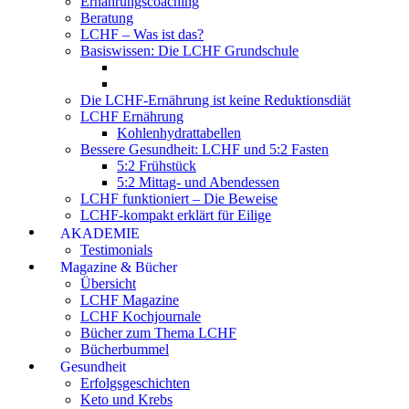
Ernährungscoaching
Beratung
LCHF – Was ist das?
Basiswissen: Die LCHF Grundschule
Die LCHF-Ernährung ist keine Reduktionsdiät
LCHF Ernährung
Kohlenhydrattabellen
Bessere Gesundheit: LCHF und 5:2 Fasten
5:2 Frühstück
5:2 Mittag- und Abendessen
LCHF funktioniert – Die Beweise
LCHF-kompakt erklärt für Eilige
AKADEMIE
Testimonials
Magazine & Bücher
Übersicht
LCHF Magazine
LCHF Kochjournale
Bücher zum Thema LCHF
Bücherbummel
Gesundheit
Erfolgsgeschichten
Keto und Krebs