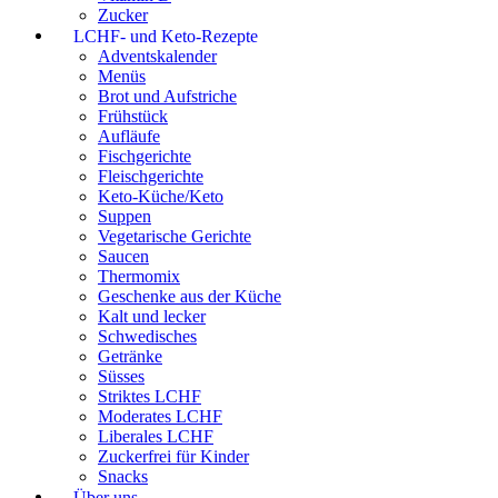
Zucker
LCHF- und Keto-Rezepte
Adventskalender
Menüs
Brot und Aufstriche
Frühstück
Aufläufe
Fischgerichte
Fleischgerichte
Keto-Küche/Keto
Suppen
Vegetarische Gerichte
Saucen
Thermomix
Geschenke aus der Küche
Kalt und lecker
Schwedisches
Getränke
Süsses
Striktes LCHF
Moderates LCHF
Liberales LCHF
Zuckerfrei für Kinder
Snacks
Über uns