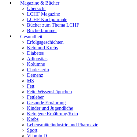
Magazine & Bücher
Übersicht
LCHF Magazine
LCHF Kochjournale
Bücher zum Thema LCHF
Bücherbummel
Gesundheit
Erfolgsgeschichten
Keto und Krebs
Diabetes
Adipositas
Kolumne
Cholesterin
Demenz
MS
Fett
Fette Wissenshäppchen
Fettleber
Gesunde Ernährung
Kinder und Jugendliche
Ketogene Ernährung/Keto
Krebs
Lebensmittelindustrie und Pharmazie
Sport
Vitamin D