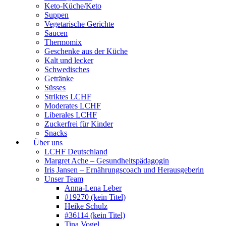
Keto-Küche/Keto
Suppen
Vegetarische Gerichte
Saucen
Thermomix
Geschenke aus der Küche
Kalt und lecker
Schwedisches
Getränke
Süsses
Striktes LCHF
Moderates LCHF
Liberales LCHF
Zuckerfrei für Kinder
Snacks
Über uns
LCHF Deutschland
Margret Ache – Gesundheitspädagogin
Iris Jansen – Ernährungscoach und Herausgeberin
Unser Team
Anna-Lena Leber
#19270 (kein Titel)
Heike Schulz
#36114 (kein Titel)
Tina Vogel