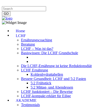
Impressum
|
Datenschutzerklärung
|
Kontakt
|
Newsletter
Home
LCHF
Ernährungscoaching
Beratung
LCHF – Was ist das?
Basiswissen: Die LCHF Grundschule
Die LCHF-Ernährung ist keine Reduktionsdiät
LCHF Ernährung
Kohlenhydrattabellen
Bessere Gesundheit: LCHF und 5:2 Fasten
5:2 Frühstück
5:2 Mittag- und Abendessen
LCHF funktioniert – Die Beweise
LCHF-kompakt erklärt für Eilige
AKADEMIE
Testimonials