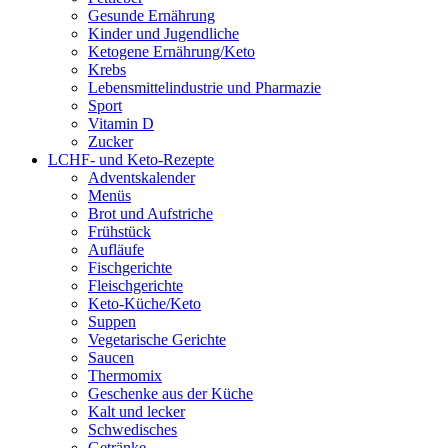
Gesunde Ernährung
Kinder und Jugendliche
Ketogene Ernährung/Keto
Krebs
Lebensmittelindustrie und Pharmazie
Sport
Vitamin D
Zucker
LCHF- und Keto-Rezepte
Adventskalender
Menüs
Brot und Aufstriche
Frühstück
Aufläufe
Fischgerichte
Fleischgerichte
Keto-Küche/Keto
Suppen
Vegetarische Gerichte
Saucen
Thermomix
Geschenke aus der Küche
Kalt und lecker
Schwedisches
Getränke