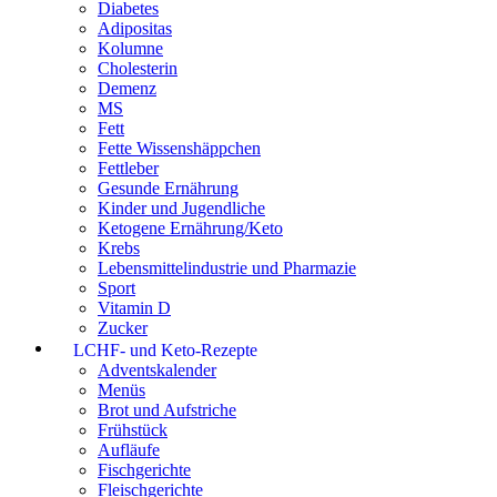
Diabetes
Adipositas
Kolumne
Cholesterin
Demenz
MS
Fett
Fette Wissenshäppchen
Fettleber
Gesunde Ernährung
Kinder und Jugendliche
Ketogene Ernährung/Keto
Krebs
Lebensmittelindustrie und Pharmazie
Sport
Vitamin D
Zucker
LCHF- und Keto-Rezepte
Adventskalender
Menüs
Brot und Aufstriche
Frühstück
Aufläufe
Fischgerichte
Fleischgerichte