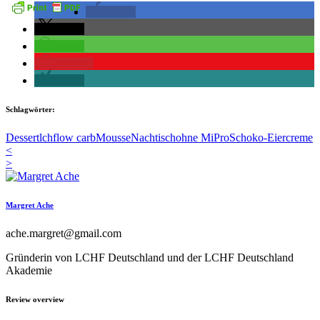
teilen
teilen
teilen
merken
teilen
Schlagwörter:
Dessert
lchf
low carb
Mousse
Nachtisch
ohne MiPro
Schoko-Eiercreme
<
>
Margret Ache
ache.margret@gmail.com
Gründerin von LCHF Deutschland und der LCHF Deutschland
Akademie
Review overview