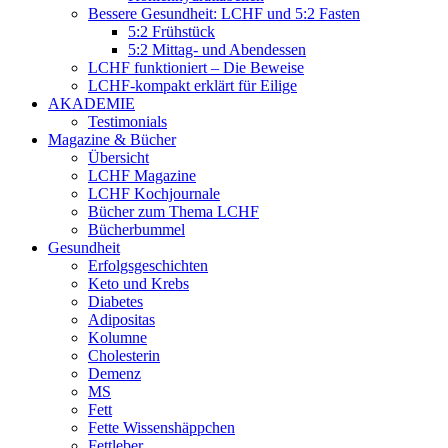
Bessere Gesundheit: LCHF und 5:2 Fasten
5:2 Frühstück
5:2 Mittag- und Abendessen
LCHF funktioniert – Die Beweise
LCHF-kompakt erklärt für Eilige
AKADEMIE
Testimonials
Magazine & Bücher
Übersicht
LCHF Magazine
LCHF Kochjournale
Bücher zum Thema LCHF
Bücherbummel
Gesundheit
Erfolgsgeschichten
Keto und Krebs
Diabetes
Adipositas
Kolumne
Cholesterin
Demenz
MS
Fett
Fette Wissenshäppchen
Fettleber