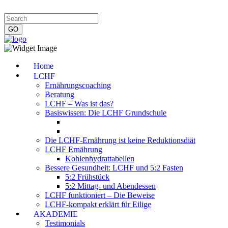
Impressum
|
Datenschutzerklärung
|
Kontakt
|
Newsletter
Home
LCHF
Ernährungscoaching
Beratung
LCHF – Was ist das?
Basiswissen: Die LCHF Grundschule
Die LCHF-Ernährung ist keine Reduktionsdiät
LCHF Ernährung
Kohlenhydrattabellen
Bessere Gesundheit: LCHF und 5:2 Fasten
5:2 Frühstück
5:2 Mittag- und Abendessen
LCHF funktioniert – Die Beweise
LCHF-kompakt erklärt für Eilige
AKADEMIE
Testimonials