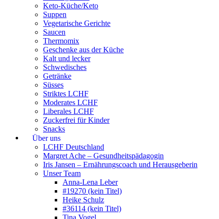
Keto-Küche/Keto
Suppen
Vegetarische Gerichte
Saucen
Thermomix
Geschenke aus der Küche
Kalt und lecker
Schwedisches
Getränke
Süsses
Striktes LCHF
Moderates LCHF
Liberales LCHF
Zuckerfrei für Kinder
Snacks
Über uns
LCHF Deutschland
Margret Ache – Gesundheitspädagogin
Iris Jansen – Ernährungscoach und Herausgeberin
Unser Team
Anna-Lena Leber
#19270 (kein Titel)
Heike Schulz
#36114 (kein Titel)
Tina Vogel