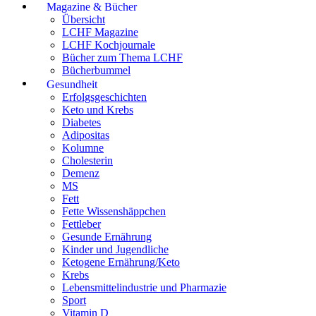
Magazine & Bücher
Übersicht
LCHF Magazine
LCHF Kochjournale
Bücher zum Thema LCHF
Bücherbummel
Gesundheit
Erfolgsgeschichten
Keto und Krebs
Diabetes
Adipositas
Kolumne
Cholesterin
Demenz
MS
Fett
Fette Wissenshäppchen
Fettleber
Gesunde Ernährung
Kinder und Jugendliche
Ketogene Ernährung/Keto
Krebs
Lebensmittelindustrie und Pharmazie
Sport
Vitamin D