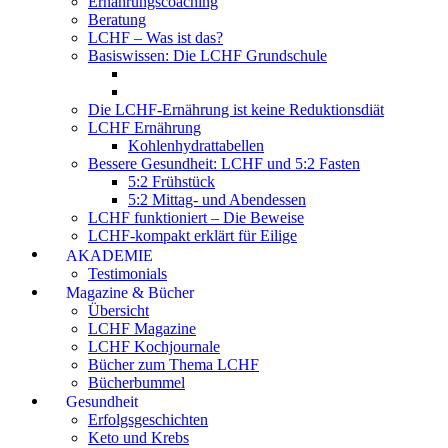
Ernährungscoaching
Beratung
LCHF – Was ist das?
Basiswissen: Die LCHF Grundschule
Die LCHF-Ernährung ist keine Reduktionsdiät
LCHF Ernährung
Kohlenhydrattabellen
Bessere Gesundheit: LCHF und 5:2 Fasten
5:2 Frühstück
5:2 Mittag- und Abendessen
LCHF funktioniert – Die Beweise
LCHF-kompakt erklärt für Eilige
AKADEMIE
Testimonials
Magazine & Bücher
Übersicht
LCHF Magazine
LCHF Kochjournale
Bücher zum Thema LCHF
Bücherbummel
Gesundheit
Erfolgsgeschichten
Keto und Krebs