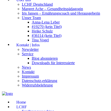
LCHF Deutschland
Margret Ache – Gesundheitspädagogin
Iris Jansen – Ernährungscoach und Herausgeberin
Unser Team
Anna-Lena Leber
#19270 (kein Titel)
Heike Schulz
#36114 (kein Titel)
Tina Vogel
Kontakt | Infos
Newsletter
Service
Blog abonnieren
Downloads für Interessierte
News
Kontakt
Impressum
Datenschutz-erklärung
Widerrufsbelehrung
Home
LCHF