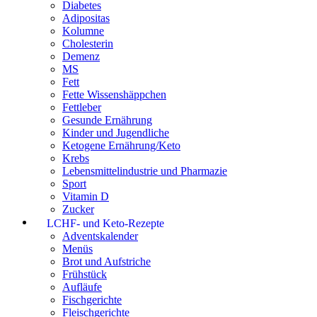
Diabetes
Adipositas
Kolumne
Cholesterin
Demenz
MS
Fett
Fette Wissenshäppchen
Fettleber
Gesunde Ernährung
Kinder und Jugendliche
Ketogene Ernährung/Keto
Krebs
Lebensmittelindustrie und Pharmazie
Sport
Vitamin D
Zucker
LCHF- und Keto-Rezepte
Adventskalender
Menüs
Brot und Aufstriche
Frühstück
Aufläufe
Fischgerichte
Fleischgerichte