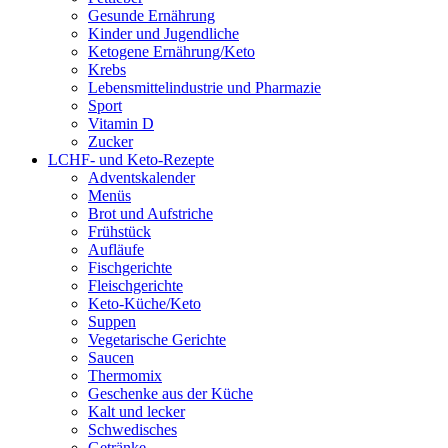
Gesunde Ernährung
Kinder und Jugendliche
Ketogene Ernährung/Keto
Krebs
Lebensmittelindustrie und Pharmazie
Sport
Vitamin D
Zucker
LCHF- und Keto-Rezepte
Adventskalender
Menüs
Brot und Aufstriche
Frühstück
Aufläufe
Fischgerichte
Fleischgerichte
Keto-Küche/Keto
Suppen
Vegetarische Gerichte
Saucen
Thermomix
Geschenke aus der Küche
Kalt und lecker
Schwedisches
Getränke