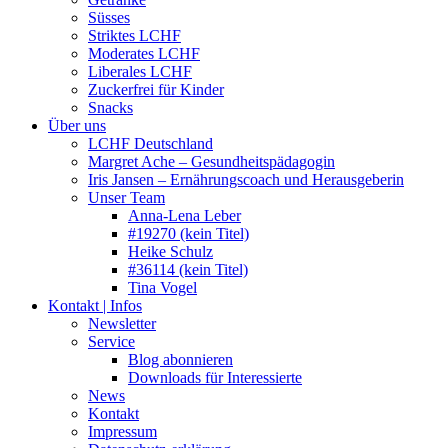
Süsses
Striktes LCHF
Moderates LCHF
Liberales LCHF
Zuckerfrei für Kinder
Snacks
Über uns
LCHF Deutschland
Margret Ache – Gesundheitspädagogin
Iris Jansen – Ernährungscoach und Herausgeberin
Unser Team
Anna-Lena Leber
#19270 (kein Titel)
Heike Schulz
#36114 (kein Titel)
Tina Vogel
Kontakt | Infos
Newsletter
Service
Blog abonnieren
Downloads für Interessierte
News
Kontakt
Impressum