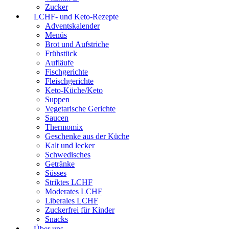
Zucker
LCHF- und Keto-Rezepte
Adventskalender
Menüs
Brot und Aufstriche
Frühstück
Aufläufe
Fischgerichte
Fleischgerichte
Keto-Küche/Keto
Suppen
Vegetarische Gerichte
Saucen
Thermomix
Geschenke aus der Küche
Kalt und lecker
Schwedisches
Getränke
Süsses
Striktes LCHF
Moderates LCHF
Liberales LCHF
Zuckerfrei für Kinder
Snacks
Über uns