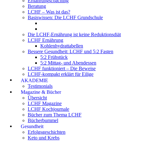
Ernährungscoaching
Beratung
LCHF – Was ist das?
Basiswissen: Die LCHF Grundschule
Die LCHF-Ernährung ist keine Reduktionsdiät
LCHF Ernährung
Kohlenhydrattabellen
Bessere Gesundheit: LCHF und 5:2 Fasten
5:2 Frühstück
5:2 Mittag- und Abendessen
LCHF funktioniert – Die Beweise
LCHF-kompakt erklärt für Eilige
AKADEMIE
Testimonials
Magazine & Bücher
Übersicht
LCHF Magazine
LCHF Kochjournale
Bücher zum Thema LCHF
Bücherbummel
Gesundheit
Erfolgsgeschichten
Keto und Krebs