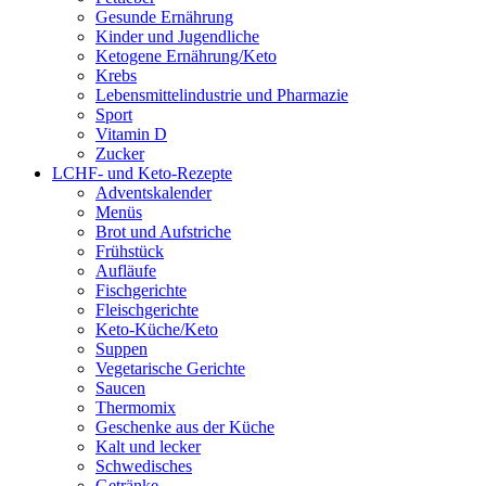
Gesunde Ernährung
Kinder und Jugendliche
Ketogene Ernährung/Keto
Krebs
Lebensmittelindustrie und Pharmazie
Sport
Vitamin D
Zucker
LCHF- und Keto-Rezepte
Adventskalender
Menüs
Brot und Aufstriche
Frühstück
Aufläufe
Fischgerichte
Fleischgerichte
Keto-Küche/Keto
Suppen
Vegetarische Gerichte
Saucen
Thermomix
Geschenke aus der Küche
Kalt und lecker
Schwedisches
Getränke