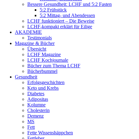
Bessere Gesundheit: LCHF und 5:2 Fasten
5:2 Frühstück
5:2 Mittag- und Abendessen
LCHF funktioniert – Die Beweise
LCHF-kompakt erklärt für Eilige
AKADEMIE
Testimonials
Magazine & Bücher
Übersicht
LCHF Magazine
LCHF Kochjournale
Bücher zum Thema LCHF
Bücherbummel
Gesundheit
Erfolgsgeschichten
Keto und Krebs
Diabetes
Adipositas
Kolumne
Cholesterin
Demenz
MS
Fett
Fette Wissenshäppchen
Fettleber