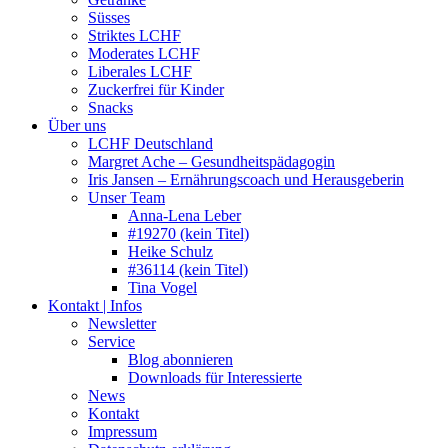
Süsses
Striktes LCHF
Moderates LCHF
Liberales LCHF
Zuckerfrei für Kinder
Snacks
Über uns
LCHF Deutschland
Margret Ache – Gesundheitspädagogin
Iris Jansen – Ernährungscoach und Herausgeberin
Unser Team
Anna-Lena Leber
#19270 (kein Titel)
Heike Schulz
#36114 (kein Titel)
Tina Vogel
Kontakt | Infos
Newsletter
Service
Blog abonnieren
Downloads für Interessierte
News
Kontakt
Impressum