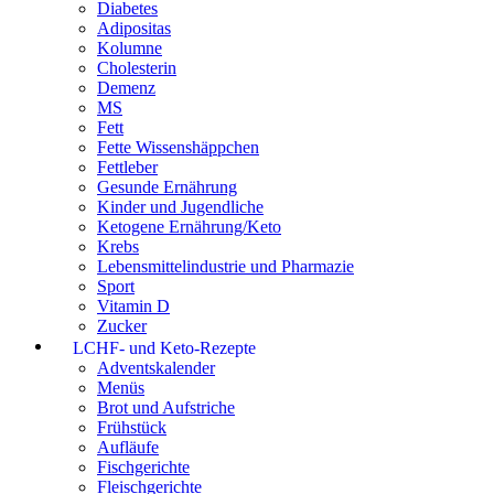
Diabetes
Adipositas
Kolumne
Cholesterin
Demenz
MS
Fett
Fette Wissenshäppchen
Fettleber
Gesunde Ernährung
Kinder und Jugendliche
Ketogene Ernährung/Keto
Krebs
Lebensmittelindustrie und Pharmazie
Sport
Vitamin D
Zucker
LCHF- und Keto-Rezepte
Adventskalender
Menüs
Brot und Aufstriche
Frühstück
Aufläufe
Fischgerichte
Fleischgerichte