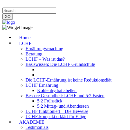
Impressum
|
Datenschutzerklärung
|
Kontakt
|
Newsletter
Home
LCHF
Ernährungscoaching
Beratung
LCHF – Was ist das?
Basiswissen: Die LCHF Grundschule
Die LCHF-Ernährung ist keine Reduktionsdiät
LCHF Ernährung
Kohlenhydrattabellen
Bessere Gesundheit: LCHF und 5:2 Fasten
5:2 Frühstück
5:2 Mittag- und Abendessen
LCHF funktioniert – Die Beweise
LCHF-kompakt erklärt für Eilige
AKADEMIE
Testimonials