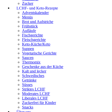
Zucker
LCHF- und Keto-Rezepte
Adventskalender
Menüs
Brot und Aufstriche
Frühstück
Aufläufe
Fischgerichte
Fleischgerichte
Keto-Küche/Keto
Suppen
Vegetarische Gerichte
Saucen
Thermomix
Geschenke aus der Küche
Kalt und lecker
Schwedisches
Getränke
Süsses
Striktes LCHF
Moderates LCHF
Liberales LCHF
Zuckerfrei für Kinder
Snacks
Über uns