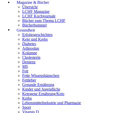
Magazine & Bücher
Übersicht
LCHF Magazine
LCHF Kochjournale
Bücher zum Thema LCHF
Bücherbummel
Gesundheit
Erfolgsgeschichten
Keto und Krebs
Diabetes
Adipositas
Kolumne
Cholesterin
Demenz
MS
Fett
Fette Wissenshäppchen
Fettleber
Gesunde Ernährung
Kinder und Jugendliche
Ketogene Ernährung/Keto
Krebs
Lebensmittelindustrie und Pharmazie
Sport
Vitamin D