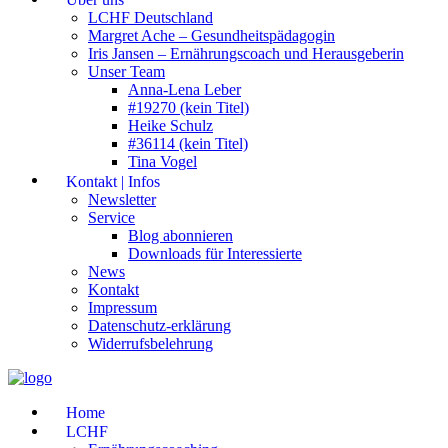
LCHF Deutschland
Margret Ache – Gesundheitspädagogin
Iris Jansen – Ernährungscoach und Herausgeberin
Unser Team
Anna-Lena Leber
#19270 (kein Titel)
Heike Schulz
#36114 (kein Titel)
Tina Vogel
Kontakt | Infos
Newsletter
Service
Blog abonnieren
Downloads für Interessierte
News
Kontakt
Impressum
Datenschutz-erklärung
Widerrufsbelehrung
Home
LCHF