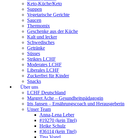
Keto-Küche/Keto
Suppen
Vegetarische Gerichte
Saucen
Thermomix
Geschenke aus der Küche
Kalt und lecker
Schwedisches
Getränke
Süsses
Striktes LCHF
Moderates LCHF
Liberales LCHF
Zuckerfrei für Kinder
Snacks
Über uns
LCHF Deutschland
Margret Ache – Gesundheitspädagogin
Iris Jansen – Ernährungscoach und Herausgeberin
Unser Team
Anna-Lena Leber
#19270 (kein Titel)
Heike Schulz
#36114 (kein Titel)
Tina Vogel