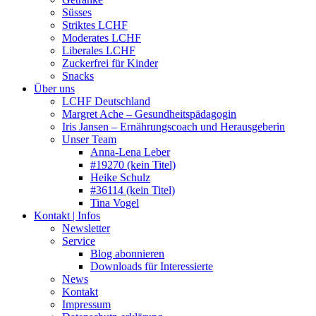
Süsses
Striktes LCHF
Moderates LCHF
Liberales LCHF
Zuckerfrei für Kinder
Snacks
Über uns
LCHF Deutschland
Margret Ache – Gesundheitspädagogin
Iris Jansen – Ernährungscoach und Herausgeberin
Unser Team
Anna-Lena Leber
#19270 (kein Titel)
Heike Schulz
#36114 (kein Titel)
Tina Vogel
Kontakt | Infos
Newsletter
Service
Blog abonnieren
Downloads für Interessierte
News
Kontakt
Impressum