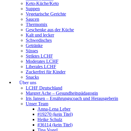
Keto-Küche/Keto
Suppen
Vegetarische Gerichte
Saucen
Thermomix
Geschenke aus der Küche
Kalt und lecker
Schwedisches
Getränke
Süsses
Striktes LCHF
Moderates LCHF
Liberales LCHF
Zuckerfrei für Kinder
Snacks
Über uns
LCHF Deutschland
Margret Ache – Gesundheitspädagogin
Iris Jansen – Ernährungscoach und Herausgeberin
Unser Team
Anna-Lena Leber
#19270 (kein Titel)
Heike Schulz
#36114 (kein Titel)
Tina Vogel