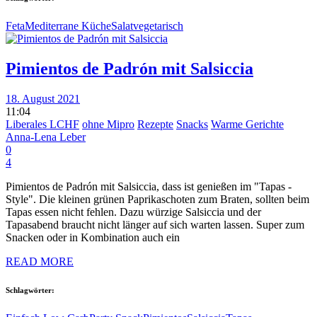
Feta
Mediterrane Küche
Salat
vegetarisch
Pimientos de Padrón mit Salsiccia
18. August 2021
11:04
Liberales LCHF
ohne Mipro
Rezepte
Snacks
Warme Gerichte
Anna-Lena Leber
0
4
Pimientos de Padrón mit Salsiccia, dass ist genießen im "Tapas -
Style". Die kleinen grünen Paprikaschoten zum Braten, sollten beim
Tapas essen nicht fehlen. Dazu würzige Salsiccia und der
Tapasabend braucht nicht länger auf sich warten lassen. Super zum
Snacken oder in Kombination auch ein
READ MORE
Schlagwörter: