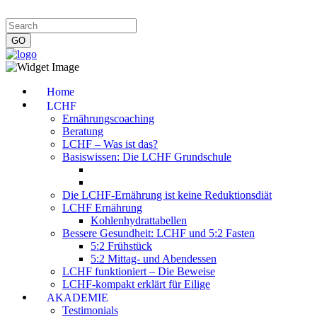
Impressum
|
Datenschutzerklärung
|
Kontakt
|
Newsletter
Home
LCHF
Ernährungscoaching
Beratung
LCHF – Was ist das?
Basiswissen: Die LCHF Grundschule
Die LCHF-Ernährung ist keine Reduktionsdiät
LCHF Ernährung
Kohlenhydrattabellen
Bessere Gesundheit: LCHF und 5:2 Fasten
5:2 Frühstück
5:2 Mittag- und Abendessen
LCHF funktioniert – Die Beweise
LCHF-kompakt erklärt für Eilige
AKADEMIE
Testimonials