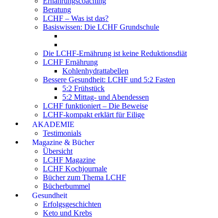
Ernährungscoaching
Beratung
LCHF – Was ist das?
Basiswissen: Die LCHF Grundschule
Die LCHF-Ernährung ist keine Reduktionsdiät
LCHF Ernährung
Kohlenhydrattabellen
Bessere Gesundheit: LCHF und 5:2 Fasten
5:2 Frühstück
5:2 Mittag- und Abendessen
LCHF funktioniert – Die Beweise
LCHF-kompakt erklärt für Eilige
AKADEMIE
Testimonials
Magazine & Bücher
Übersicht
LCHF Magazine
LCHF Kochjournale
Bücher zum Thema LCHF
Bücherbummel
Gesundheit
Erfolgsgeschichten
Keto und Krebs