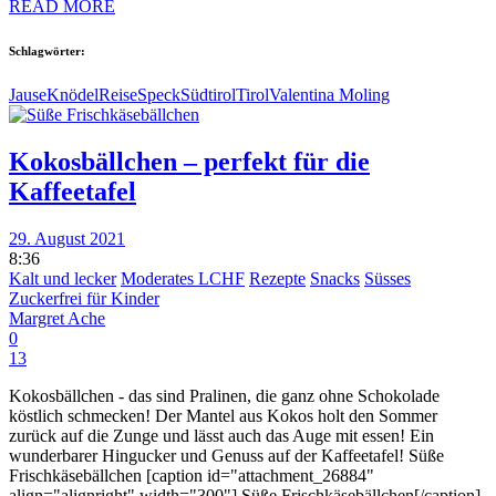
READ MORE
Schlagwörter:
Jause
Knödel
Reise
Speck
Südtirol
Tirol
Valentina Moling
Kokosbällchen – perfekt für die
Kaffeetafel
29. August 2021
8:36
Kalt und lecker
Moderates LCHF
Rezepte
Snacks
Süsses
Zuckerfrei für Kinder
Margret Ache
0
13
Kokosbällchen - das sind Pralinen, die ganz ohne Schokolade
köstlich schmecken! Der Mantel aus Kokos holt den Sommer
zurück auf die Zunge und lässt auch das Auge mit essen! Ein
wunderbarer Hingucker und Genuss auf der Kaffeetafel! Süße
Frischkäsebällchen [caption id="attachment_26884"
align="alignright" width="300"] Süße Frischkäsebällchen[/caption]