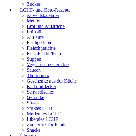
Zucker
LCHF- und Keto-Rezepte
Adventskalender
Menüs
Brot und Aufstriche
Frühstück
Aufläufe
Fischgerichte
Fleischgerichte
Keto-Küche/Keto
Suppen
Vegetarische Gerichte
Saucen
Thermomix
Geschenke aus der Küche
Kalt und lecker
Schwedisches
Getränke
Süsses
Striktes LCHF
Moderates LCHF
Liberales LCHF
Zuckerfrei für Kinder
Snacks
Über uns