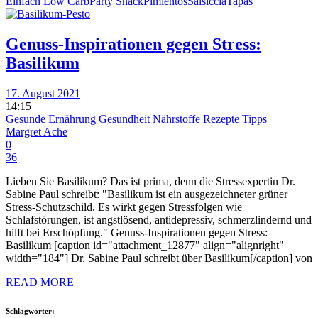
Einfach Low Carb
Party Snack
Pimientos
Salsiccia
Tapas
Genuss-Inspirationen gegen Stress:
Basilikum
17. August 2021
14:15
Gesunde Ernährung
Gesundheit
Nährstoffe
Rezepte
Tipps
Margret Ache
0
36
Lieben Sie Basilikum? Das ist prima, denn die Stressexpertin Dr.
Sabine Paul schreibt: "Basilikum ist ein ausgezeichneter grüner
Stress-Schutzschild. Es wirkt gegen Stressfolgen wie
Schlafstörungen, ist angstlösend, antidepressiv, schmerzlindernd und
hilft bei Erschöpfung." Genuss-Inspirationen gegen Stress:
Basilikum [caption id="attachment_12877" align="alignright"
width="184"] Dr. Sabine Paul schreibt über Basilikum[/caption] von
READ MORE
Schlagwörter: