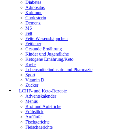
Diabetes
Adipositas
Kolumne
Cholesterin
Demenz
MS
Fett
Fette Wissenshäppchen
Fettleber
Gesunde Ernährung
Kinder und Jugendliche
Ketogene Ernährung/Keto
Krebs
Lebensmittelindustrie und Pharmazie
Sport
Vitamin D
Zucker
LCHF- und Keto-Rezepte
Adventskalender
Menüs
Brot und Aufstriche
Frühstück
Aufläufe
Fischgerichte
Fleischgerichte