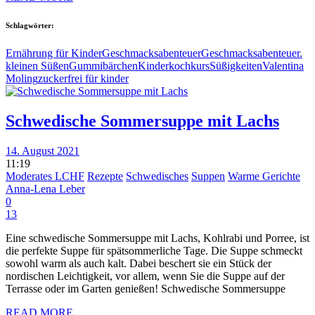
Schlagwörter:
Ernährung für Kinder
Geschmacksabenteuer
Geschmacksabenteuer.
kleinen Süßen
Gummibärchen
Kinderkochkurs
Süßigkeiten
Valentina
Moling
zuckerfrei für kinder
Schwedische Sommersuppe mit Lachs
14. August 2021
11:19
Moderates LCHF
Rezepte
Schwedisches
Suppen
Warme Gerichte
Anna-Lena Leber
0
13
Eine schwedische Sommersuppe mit Lachs, Kohlrabi und Porree, ist
die perfekte Suppe für spätsommerliche Tage. Die Suppe schmeckt
sowohl warm als auch kalt. Dabei beschert sie ein Stück der
nordischen Leichtigkeit, vor allem, wenn Sie die Suppe auf der
Terrasse oder im Garten genießen! Schwedische Sommersuppe
READ MORE