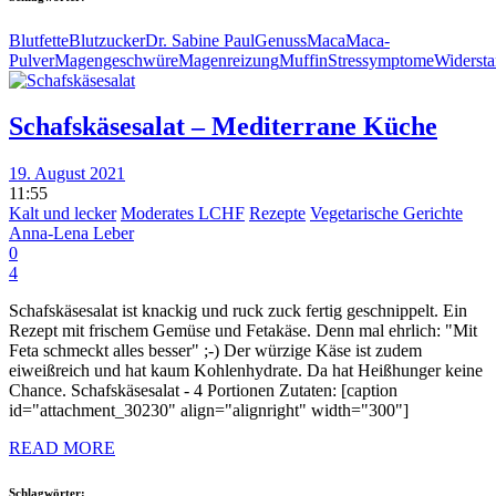
Blutfette
Blutzucker
Dr. Sabine Paul
Genuss
Maca
Maca-
Pulver
Magengeschwüre
Magenreizung
Muffin
Stressymptome
Widersta
Schafskäsesalat – Mediterrane Küche
19. August 2021
11:55
Kalt und lecker
Moderates LCHF
Rezepte
Vegetarische Gerichte
Anna-Lena Leber
0
4
Schafskäsesalat ist knackig und ruck zuck fertig geschnippelt. Ein
Rezept mit frischem Gemüse und Fetakäse. Denn mal ehrlich: "Mit
Feta schmeckt alles besser" ;-) Der würzige Käse ist zudem
eiweißreich und hat kaum Kohlenhydrate. Da hat Heißhunger keine
Chance. Schafskäsesalat - 4 Portionen Zutaten: [caption
id="attachment_30230" align="alignright" width="300"]
READ MORE
Schlagwörter: