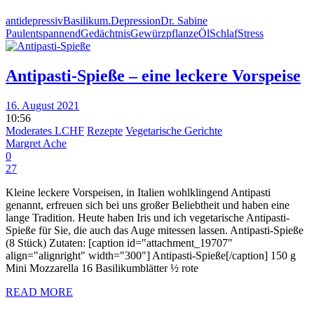
antidepressiv
Basilikum.
Depression
Dr. Sabine
Paul
entspannend
Gedächtnis
Gewürzpflanze
Öl
Schlaf
Stress
Antipasti-Spieße – eine leckere Vorspeise
16. August 2021
10:56
Moderates LCHF
Rezepte
Vegetarische Gerichte
Margret Ache
0
27
Kleine leckere Vorspeisen, in Italien wohlklingend Antipasti
genannt, erfreuen sich bei uns großer Beliebtheit und haben eine
lange Tradition. Heute haben Iris und ich vegetarische Antipasti-
Spieße für Sie, die auch das Auge mitessen lassen. Antipasti-Spieße
(8 Stück) Zutaten: [caption id="attachment_19707"
align="alignright" width="300"] Antipasti-Spieße[/caption] 150 g
Mini Mozzarella 16 Basilikumblätter ½ rote
READ MORE