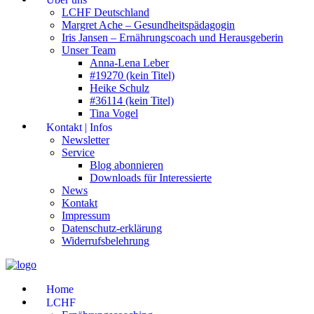
LCHF Deutschland
Margret Ache – Gesundheitspädagogin
Iris Jansen – Ernährungscoach und Herausgeberin
Unser Team
Anna-Lena Leber
#19270 (kein Titel)
Heike Schulz
#36114 (kein Titel)
Tina Vogel
Kontakt | Infos
Newsletter
Service
Blog abonnieren
Downloads für Interessierte
News
Kontakt
Impressum
Datenschutz-erklärung
Widerrufsbelehrung
Home
LCHF