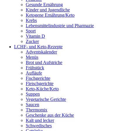
Gesunde Ernährung
Kinder und Jugendliche
Ketogene Ernährung/Keto
Krebs
Lebensmittelindustrie und Pharmazie
Sport
Vitamin D
Zucker
LCHF- und Keto-Rezepte
Adventskalender
Menüs
Brot und Aufstriche
Frühstück
Aufläufe
Fischgerichte
Fleischgerichte
Keto-Küche/Keto
Suppen
Vegetarische Gerichte
Saucen
Thermomix
Geschenke aus der Küche
Kalt und lecker
Schwedisches
Getränke