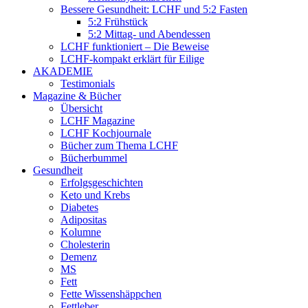
Bessere Gesundheit: LCHF und 5:2 Fasten
5:2 Frühstück
5:2 Mittag- und Abendessen
LCHF funktioniert – Die Beweise
LCHF-kompakt erklärt für Eilige
AKADEMIE
Testimonials
Magazine & Bücher
Übersicht
LCHF Magazine
LCHF Kochjournale
Bücher zum Thema LCHF
Bücherbummel
Gesundheit
Erfolgsgeschichten
Keto und Krebs
Diabetes
Adipositas
Kolumne
Cholesterin
Demenz
MS
Fett
Fette Wissenshäppchen
Fettleber