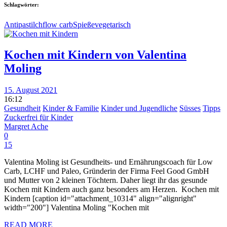
Schlagwörter:
Antipasti
lchf
low carb
Spieße
vegetarisch
Kochen mit Kindern von Valentina
Moling
15. August 2021
16:12
Gesundheit
Kinder & Familie
Kinder und Jugendliche
Süsses
Tipps
Zuckerfrei für Kinder
Margret Ache
0
15
Valentina Moling ist Gesundheits- und Ernährungscoach für Low
Carb, LCHF und Paleo, Gründerin der Firma Feel Good GmbH
und Mutter von 2 kleinen Töchtern. Daher liegt ihr das gesunde
Kochen mit Kindern auch ganz besonders am Herzen. Kochen mit
Kindern [caption id="attachment_10314" align="alignright"
width="200"] Valentina Moling "Kochen mit
READ MORE