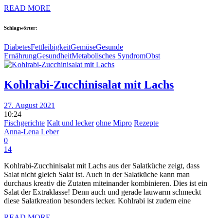
READ MORE
Schlagwörter:
Diabetes
Fettleibigkeit
Gemüse
Gesunde
Ernährung
Gesundheit
Metabolisches Syndrom
Obst
Kohlrabi-Zucchinisalat mit Lachs
27. August 2021
10:24
Fischgerichte
Kalt und lecker
ohne Mipro
Rezepte
Anna-Lena Leber
0
14
Kohlrabi-Zucchinisalat mit Lachs aus der Salatküche zeigt, dass
Salat nicht gleich Salat ist. Auch in der Salatküche kann man
durchaus kreativ die Zutaten miteinander kombinieren. Dies ist ein
Salat der Extraklasse! Denn auch und gerade lauwarm schmeckt
diese Salatkreation besonders lecker. Kohlrabi ist zudem eine
READ MORE