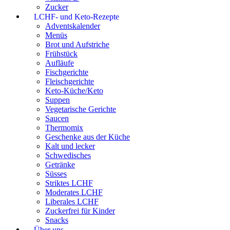
Zucker
LCHF- und Keto-Rezepte
Adventskalender
Menüs
Brot und Aufstriche
Frühstück
Aufläufe
Fischgerichte
Fleischgerichte
Keto-Küche/Keto
Suppen
Vegetarische Gerichte
Saucen
Thermomix
Geschenke aus der Küche
Kalt und lecker
Schwedisches
Getränke
Süsses
Striktes LCHF
Moderates LCHF
Liberales LCHF
Zuckerfrei für Kinder
Snacks
Über uns