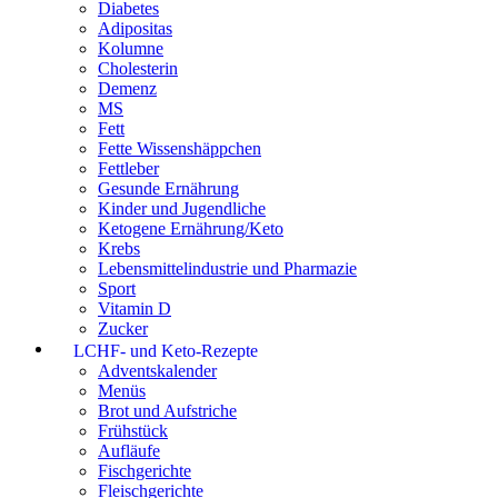
Diabetes
Adipositas
Kolumne
Cholesterin
Demenz
MS
Fett
Fette Wissenshäppchen
Fettleber
Gesunde Ernährung
Kinder und Jugendliche
Ketogene Ernährung/Keto
Krebs
Lebensmittelindustrie und Pharmazie
Sport
Vitamin D
Zucker
LCHF- und Keto-Rezepte
Adventskalender
Menüs
Brot und Aufstriche
Frühstück
Aufläufe
Fischgerichte
Fleischgerichte