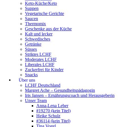
Keto-Küche/Keto
Suppen
Vegetarische Gerichte
Saucen
Thermomix
Geschenke aus der Küche
Kalt und lecker
Schwedisches
Getränke
Süsses
Striktes LCHF
Moderates LCHF
Liberales LCHF
Zuckerfrei für Kinder
Snacks
Über uns
LCHF Deutschland
Margret Ache – Gesundheitspädagogin
Iris Jansen – Ernährungscoach und Herausgeberin
Unser Team
Anna-Lena Leber
#19270 (kein Titel)
Heike Schulz
#36114 (kein Titel)
Tina Vogel