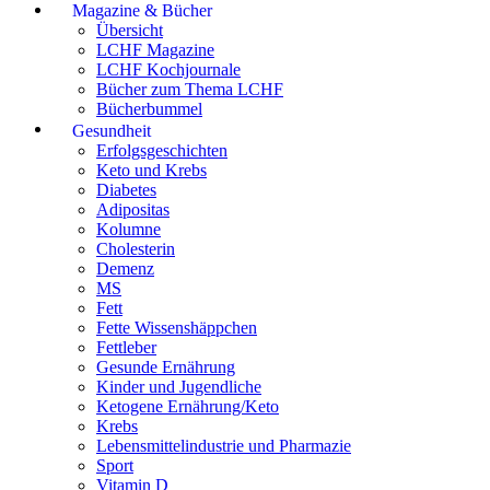
Magazine & Bücher
Übersicht
LCHF Magazine
LCHF Kochjournale
Bücher zum Thema LCHF
Bücherbummel
Gesundheit
Erfolgsgeschichten
Keto und Krebs
Diabetes
Adipositas
Kolumne
Cholesterin
Demenz
MS
Fett
Fette Wissenshäppchen
Fettleber
Gesunde Ernährung
Kinder und Jugendliche
Ketogene Ernährung/Keto
Krebs
Lebensmittelindustrie und Pharmazie
Sport
Vitamin D