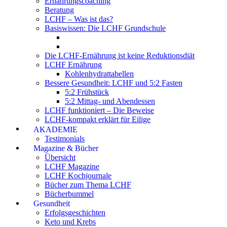
Ernährungscoaching
Beratung
LCHF – Was ist das?
Basiswissen: Die LCHF Grundschule
Die LCHF-Ernährung ist keine Reduktionsdiät
LCHF Ernährung
Kohlenhydrattabellen
Bessere Gesundheit: LCHF und 5:2 Fasten
5:2 Frühstück
5:2 Mittag- und Abendessen
LCHF funktioniert – Die Beweise
LCHF-kompakt erklärt für Eilige
AKADEMIE
Testimonials
Magazine & Bücher
Übersicht
LCHF Magazine
LCHF Kochjournale
Bücher zum Thema LCHF
Bücherbummel
Gesundheit
Erfolgsgeschichten
Keto und Krebs