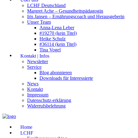
LCHF Deutschland
Margret Ache – Gesundheitspädagogin
Iris Jansen – Ernährungscoach und Herausgeberin
Unser Team
Anna-Lena Leber
#19270 (kein Titel)
Heike Schulz
#36114 (kein Titel)
Tina Vogel
Kontakt | Infos
Newsletter
Service
Blog abonnieren
Downloads für Interessierte
News
Kontakt
Impressum
Datenschutz-erklärung
Widerrufsbelehrung
Home
LCHF