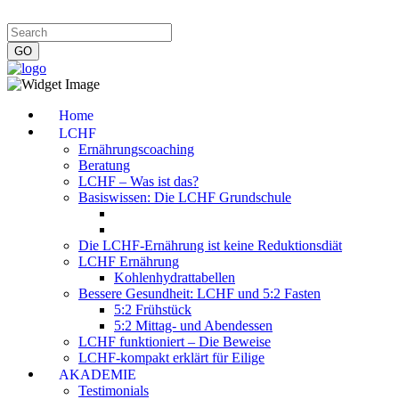
Impressum
|
Datenschutzerklärung
|
Kontakt
|
Newsletter
Home
LCHF
Ernährungscoaching
Beratung
LCHF – Was ist das?
Basiswissen: Die LCHF Grundschule
Die LCHF-Ernährung ist keine Reduktionsdiät
LCHF Ernährung
Kohlenhydrattabellen
Bessere Gesundheit: LCHF und 5:2 Fasten
5:2 Frühstück
5:2 Mittag- und Abendessen
LCHF funktioniert – Die Beweise
LCHF-kompakt erklärt für Eilige
AKADEMIE
Testimonials