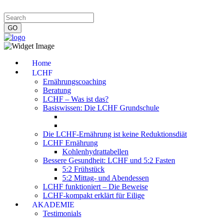
Impressum
|
Datenschutzerklärung
|
Kontakt
|
Newsletter
Home
LCHF
Ernährungscoaching
Beratung
LCHF – Was ist das?
Basiswissen: Die LCHF Grundschule
Die LCHF-Ernährung ist keine Reduktionsdiät
LCHF Ernährung
Kohlenhydrattabellen
Bessere Gesundheit: LCHF und 5:2 Fasten
5:2 Frühstück
5:2 Mittag- und Abendessen
LCHF funktioniert – Die Beweise
LCHF-kompakt erklärt für Eilige
AKADEMIE
Testimonials