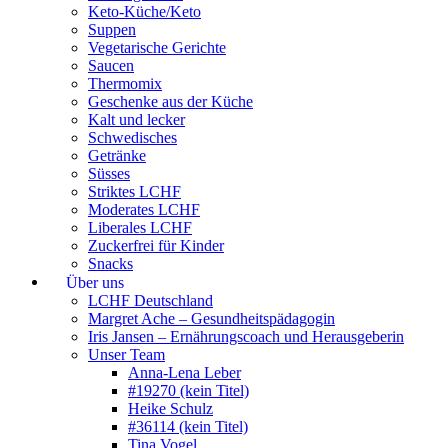
Keto-Küche/Keto
Suppen
Vegetarische Gerichte
Saucen
Thermomix
Geschenke aus der Küche
Kalt und lecker
Schwedisches
Getränke
Süsses
Striktes LCHF
Moderates LCHF
Liberales LCHF
Zuckerfrei für Kinder
Snacks
Über uns
LCHF Deutschland
Margret Ache – Gesundheitspädagogin
Iris Jansen – Ernährungscoach und Herausgeberin
Unser Team
Anna-Lena Leber
#19270 (kein Titel)
Heike Schulz
#36114 (kein Titel)
Tina Vogel