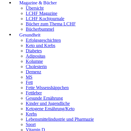
Magazine & Bücher
Übersicht
LCHF Magazine
LCHF Kochjournale
Bücher zum Thema LCHF
Bücherbummel
Gesundheit
Erfolgsgeschichten
Keto und Krebs
Diabetes
Adipositas
Kolumne
Cholesterin
Demenz
MS
Fett
Fette Wissenshäppchen
Fettleber
Gesunde Ernährung
Kinder und Jugendliche
Ketogene Ernährung/Keto
Krebs
Lebensmittelindustrie und Pharmazie
Sport
Vitamin D