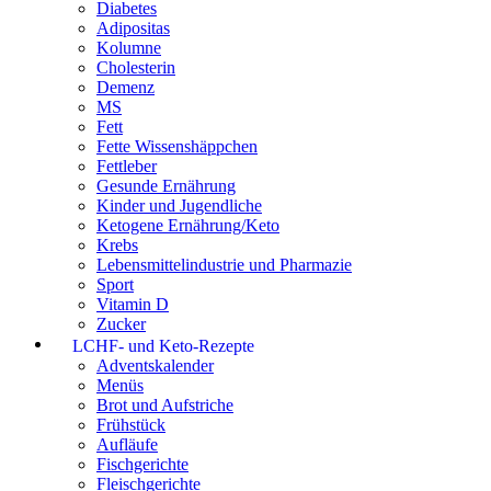
Diabetes
Adipositas
Kolumne
Cholesterin
Demenz
MS
Fett
Fette Wissenshäppchen
Fettleber
Gesunde Ernährung
Kinder und Jugendliche
Ketogene Ernährung/Keto
Krebs
Lebensmittelindustrie und Pharmazie
Sport
Vitamin D
Zucker
LCHF- und Keto-Rezepte
Adventskalender
Menüs
Brot und Aufstriche
Frühstück
Aufläufe
Fischgerichte
Fleischgerichte