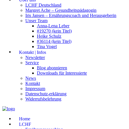
LCHF Deutschland
Margret Ache – Gesundheitspädagogin
Iris Jansen – Ernährungscoach und Herausgeberin
Unser Team
Anna-Lena Leber
#19270 (kein Titel)
Heike Schulz
#36114 (kein Titel)
Tina Vogel
Kontakt | Infos
Newsletter
Service
Blog abonnieren
Downloads für Interessierte
News
Kontakt
Impressum
Datenschutz-erklärung
Widerrufsbelehrung
Home
LCHF