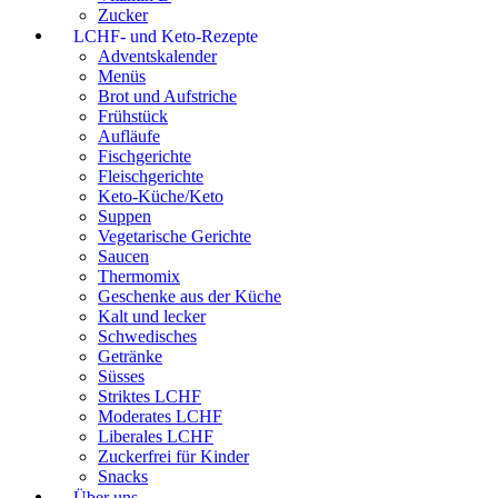
Zucker
LCHF- und Keto-Rezepte
Adventskalender
Menüs
Brot und Aufstriche
Frühstück
Aufläufe
Fischgerichte
Fleischgerichte
Keto-Küche/Keto
Suppen
Vegetarische Gerichte
Saucen
Thermomix
Geschenke aus der Küche
Kalt und lecker
Schwedisches
Getränke
Süsses
Striktes LCHF
Moderates LCHF
Liberales LCHF
Zuckerfrei für Kinder
Snacks
Über uns