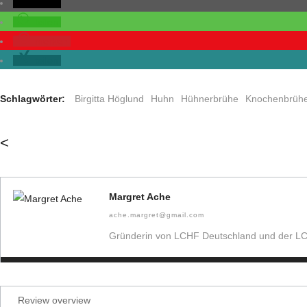
teilen
teilen
merken
teilen
Schlagwörter:
Birgitta Höglund
Huhn
Hühnerbrühe
Knochenbrüh
<
Margret Ache
ache.margret@gmail.com
Gründerin von LCHF Deutschland und der L
Review overview