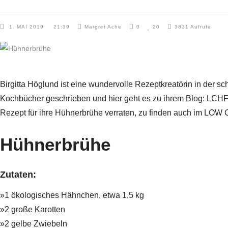
1. MAI 2019
21:39
Margret Ache
0
20
3831
Aufrufe
Birgitta Höglund ist eine wundervolle Rezeptkreatörin in der
Kochbücher geschrieben und hier geht es zu ihrem Blog:
LCHF
Rezept für ihre Hühnerbrühe verraten, zu finden auch im
LOW C
Hühnerbrühe
Zutaten:
»1 ökologisches Hähnchen, etwa 1,5 kg
»2 große Karotten
»2 gelbe Zwiebeln