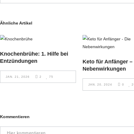
Ähnliche Artikel
Knochenbrühe: 1. Hilfe bei
Entzündungen
Keto für Anfänger –
Nebenwirkungen
JAN. 21, 2026
2
75
JAN. 20, 2024
0
2
Kommentieren