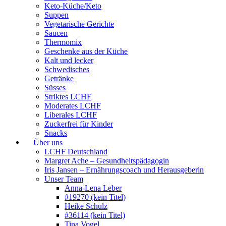
Keto-Küche/Keto
Suppen
Vegetarische Gerichte
Saucen
Thermomix
Geschenke aus der Küche
Kalt und lecker
Schwedisches
Getränke
Süsses
Striktes LCHF
Moderates LCHF
Liberales LCHF
Zuckerfrei für Kinder
Snacks
Über uns
LCHF Deutschland
Margret Ache – Gesundheitspädagogin
Iris Jansen – Ernährungscoach und Herausgeberin
Unser Team
Anna-Lena Leber
#19270 (kein Titel)
Heike Schulz
#36114 (kein Titel)
Tina Vogel