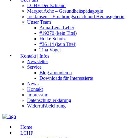
LCHF Deutschland
Margret Ache – Gesundheitspädagogin
Iris Jansen – Ernährungscoach und Herausgeberin
Unser Team
Anna-Lena Leber
#19270 (kein Titel)
Heike Schulz
#36114 (kein Titel)
Tina Vogel
Kontakt | Infos
Newsletter
Service
Blog abonnieren
Downloads für Interessierte
News
Kontakt
Impressum
Datenschutz-erklärung
Widerrufsbelehrung
Home
LCHF