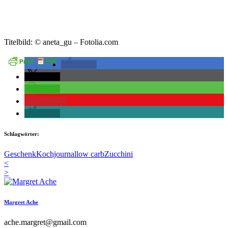
Titelbild: © aneta_gu – Fotolia.com
teilen
teilen
teilen
merken
teilen
Schlagwörter:
Geschenk
Kochjournal
low carb
Zucchini
<
>
Margret Ache
ache.margret@gmail.com