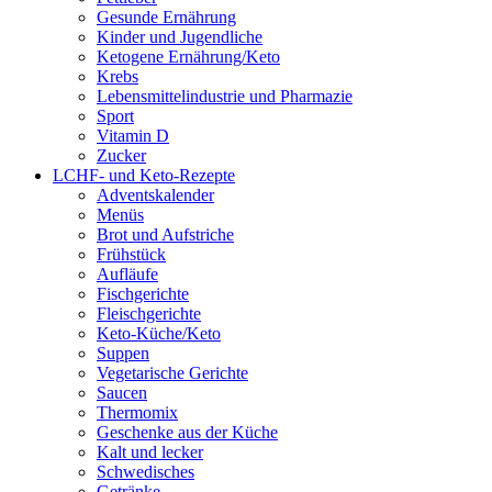
Gesunde Ernährung
Kinder und Jugendliche
Ketogene Ernährung/Keto
Krebs
Lebensmittelindustrie und Pharmazie
Sport
Vitamin D
Zucker
LCHF- und Keto-Rezepte
Adventskalender
Menüs
Brot und Aufstriche
Frühstück
Aufläufe
Fischgerichte
Fleischgerichte
Keto-Küche/Keto
Suppen
Vegetarische Gerichte
Saucen
Thermomix
Geschenke aus der Küche
Kalt und lecker
Schwedisches
Getränke