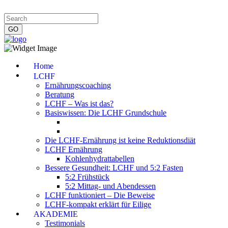
Impressum
|
Datenschutzerklärung
|
Kontakt
|
Newsletter
Home
LCHF
Ernährungscoaching
Beratung
LCHF – Was ist das?
Basiswissen: Die LCHF Grundschule
Die LCHF-Ernährung ist keine Reduktionsdiät
LCHF Ernährung
Kohlenhydrattabellen
Bessere Gesundheit: LCHF und 5:2 Fasten
5:2 Frühstück
5:2 Mittag- und Abendessen
LCHF funktioniert – Die Beweise
LCHF-kompakt erklärt für Eilige
AKADEMIE
Testimonials