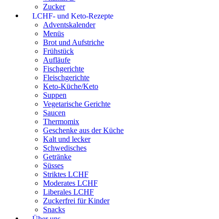
Zucker
LCHF- und Keto-Rezepte
Adventskalender
Menüs
Brot und Aufstriche
Frühstück
Aufläufe
Fischgerichte
Fleischgerichte
Keto-Küche/Keto
Suppen
Vegetarische Gerichte
Saucen
Thermomix
Geschenke aus der Küche
Kalt und lecker
Schwedisches
Getränke
Süsses
Striktes LCHF
Moderates LCHF
Liberales LCHF
Zuckerfrei für Kinder
Snacks
Über uns