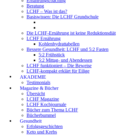
Ernährungscoaching
Beratung
LCHF – Was ist das?
Basiswissen: Die LCHF Grundschule
Die LCHF-Ernährung ist keine Reduktionsdiät
LCHF Ernährung
Kohlenhydrattabellen
Bessere Gesundheit: LCHF und 5:2 Fasten
5:2 Frühstück
5:2 Mittag- und Abendessen
LCHF funktioniert – Die Beweise
LCHF-kompakt erklärt für Eilige
AKADEMIE
Testimonials
Magazine & Bücher
Übersicht
LCHF Magazine
LCHF Kochjournale
Bücher zum Thema LCHF
Bücherbummel
Gesundheit
Erfolgsgeschichten
Keto und Krebs