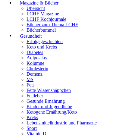
Magazine & Bücher
Übersicht
LCHF Magazine
LCHF Kochjournale
Bücher zum Thema LCHF
Bücherbummel
Gesundheit
Erfolgsgeschichten
Keto und Krebs
Diabetes
Adipositas
Kolumne
Cholesterin
Demenz
MS
Fett
Fette Wissenshäppchen
Fettleber
Gesunde Ernährung
Kinder und Jugendliche
Ketogene Ernährung/Keto
Krebs
Lebensmittelindustrie und Pharmazie
Sport
Vitamin D