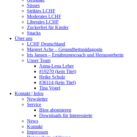
Süsses
Striktes LCHF
Moderates LCHF
Liberales LCHF
Zuckerfrei für Kinder
Snacks
Über uns
LCHF Deutschland
Margret Ache – Gesundheitspädagogin
Iris Jansen – Ernährungscoach und Herausgeberin
Unser Team
Anna-Lena Leber
#19270 (kein Titel)
Heike Schulz
#36114 (kein Titel)
Tina Vogel
Kontakt | Infos
Newsletter
Service
Blog abonnieren
Downloads für Interessierte
News
Kontakt
Impressum