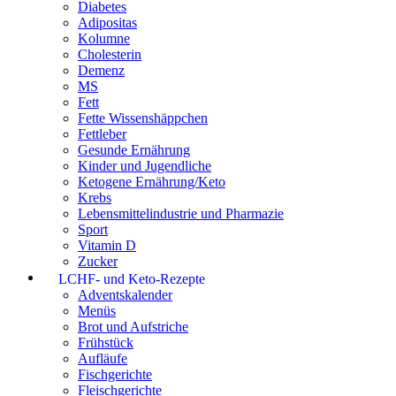
Diabetes
Adipositas
Kolumne
Cholesterin
Demenz
MS
Fett
Fette Wissenshäppchen
Fettleber
Gesunde Ernährung
Kinder und Jugendliche
Ketogene Ernährung/Keto
Krebs
Lebensmittelindustrie und Pharmazie
Sport
Vitamin D
Zucker
LCHF- und Keto-Rezepte
Adventskalender
Menüs
Brot und Aufstriche
Frühstück
Aufläufe
Fischgerichte
Fleischgerichte