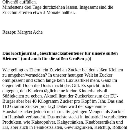
Olivenöl auffüllen.
Mindestens drei Tage durchziehen lassen. Insgesamt sind die
Zucchinistreifen etwa 3 Monate haltbar.
Rezept: Margret Ache
Das Kochjournal „Geschmacksabenteuer für unsere süßen
Kleinen“ (und auch für die süßen Großen ;-))
Wie gelingt es Eltern, ein Zuviel an Zucker bei den süßen Kleinen
zu umgehen/vermeiden? In unserer heutigen Welt ist Zucker
omnipräsent und schon lange kein Luxusartikel mehr. Ganz im
Gegenteil! Doch die Dosis macht das Gift. Es spricht nichts
dagegen, den Kindern täglich eine kleine Kinderhandvoll
Süßigkeiten zu geben. Aktuell liegt der Zuckerkonsum der EU-
Bürger aber bei 40 Kilogramm Zucker pro Kopf im Jahr. Das sind
110 Gramm Zucker pro Tag! Dabei wird der sogenannte
Haushaltszucker jedoch nur in relativ geringen Mengen als Zucker
im Haushalt verbraucht. Das meiste steckt in industriell verarbeiteten
Produkten, wie Kakaopulver, Kaltgetränken, Knabberartikeln und
Eis, aber auch in Feinkostsalaten, Gewürzgurken, Ketchup, Rotkohl