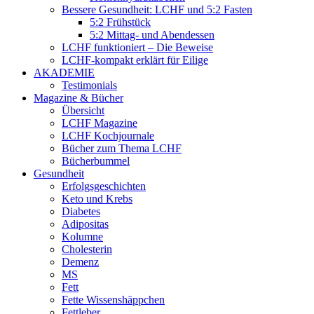
Bessere Gesundheit: LCHF und 5:2 Fasten
5:2 Frühstück
5:2 Mittag- und Abendessen
LCHF funktioniert – Die Beweise
LCHF-kompakt erklärt für Eilige
AKADEMIE
Testimonials
Magazine & Bücher
Übersicht
LCHF Magazine
LCHF Kochjournale
Bücher zum Thema LCHF
Bücherbummel
Gesundheit
Erfolgsgeschichten
Keto und Krebs
Diabetes
Adipositas
Kolumne
Cholesterin
Demenz
MS
Fett
Fette Wissenshäppchen
Fettleber