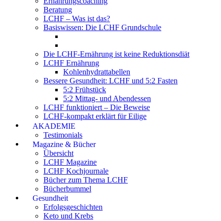
Ernährungscoaching
Beratung
LCHF – Was ist das?
Basiswissen: Die LCHF Grundschule
Die LCHF-Ernährung ist keine Reduktionsdiät
LCHF Ernährung
Kohlenhydrattabellen
Bessere Gesundheit: LCHF und 5:2 Fasten
5:2 Frühstück
5:2 Mittag- und Abendessen
LCHF funktioniert – Die Beweise
LCHF-kompakt erklärt für Eilige
AKADEMIE
Testimonials
Magazine & Bücher
Übersicht
LCHF Magazine
LCHF Kochjournale
Bücher zum Thema LCHF
Bücherbummel
Gesundheit
Erfolgsgeschichten
Keto und Krebs