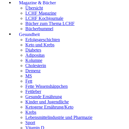
Magazine & Bücher
Übersicht
LCHF Magazine
LCHF Kochjournale
Bücher zum Thema LCHF
Bücherbummel
Gesundheit
Erfolgsgeschichten
Keto und Krebs
Diabetes
Adipositas
Kolumne
Cholesterin
Demenz
MS
Fett
Fette Wissenshäppchen
Fettleber
Gesunde Ernährung
Kinder und Jugendliche
Ketogene Ernährung/Keto
Krebs
Lebensmittelindustrie und Pharmazie
Sport
Vitamin D