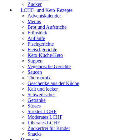
Zucker
LCHF- und Keto-Rezepte
Adventskalender
Menüs
Brot und Aufstriche
Frühstück
Aufläufe
Fischgerichte
Fleischgerichte
Keto-Küche/Keto
Suppen
Vegetarische Gerichte
Saucen
Thermomix
Geschenke aus der Küche
Kalt und lecker
Schwedisches
Getränke
Süsses
Striktes LCHF
Moderates LCHF
Liberales LCHF
Zuckerfrei für Kinder
Snacks
Über uns