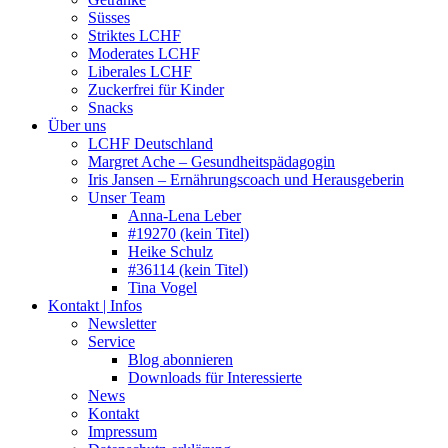
Süsses
Striktes LCHF
Moderates LCHF
Liberales LCHF
Zuckerfrei für Kinder
Snacks
Über uns
LCHF Deutschland
Margret Ache – Gesundheitspädagogin
Iris Jansen – Ernährungscoach und Herausgeberin
Unser Team
Anna-Lena Leber
#19270 (kein Titel)
Heike Schulz
#36114 (kein Titel)
Tina Vogel
Kontakt | Infos
Newsletter
Service
Blog abonnieren
Downloads für Interessierte
News
Kontakt
Impressum