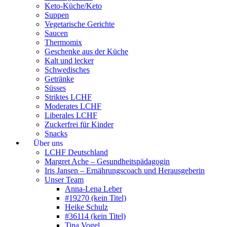
Keto-Küche/Keto
Suppen
Vegetarische Gerichte
Saucen
Thermomix
Geschenke aus der Küche
Kalt und lecker
Schwedisches
Getränke
Süsses
Striktes LCHF
Moderates LCHF
Liberales LCHF
Zuckerfrei für Kinder
Snacks
Über uns
LCHF Deutschland
Margret Ache – Gesundheitspädagogin
Iris Jansen – Ernährungscoach und Herausgeberin
Unser Team
Anna-Lena Leber
#19270 (kein Titel)
Heike Schulz
#36114 (kein Titel)
Tina Vogel