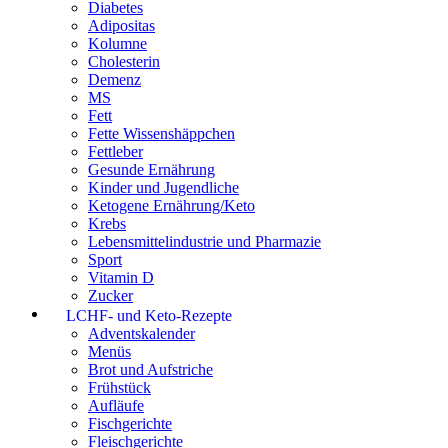
Diabetes
Adipositas
Kolumne
Cholesterin
Demenz
MS
Fett
Fette Wissenshäppchen
Fettleber
Gesunde Ernährung
Kinder und Jugendliche
Ketogene Ernährung/Keto
Krebs
Lebensmittelindustrie und Pharmazie
Sport
Vitamin D
Zucker
LCHF- und Keto-Rezepte
Adventskalender
Menüs
Brot und Aufstriche
Frühstück
Aufläufe
Fischgerichte
Fleischgerichte