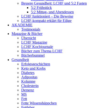
Bessere Gesundheit: LCHF und 5:2 Fasten
5:2 Frühstück
5:2 Mittag- und Abendessen
LCHF funktioniert – Die Beweise
LCHF-kompakt erklärt für Eilige
AKADEMIE
Testimonials
Magazine & Bücher
Übersicht
LCHF Magazine
LCHF Kochjournale
Bücher zum Thema LCHF
Bücherbummel
Gesundheit
Erfolgsgeschichten
Keto und Krebs
Diabetes
Adipositas
Kolumne
Cholesterin
Demenz
MS
Fett
Fette Wissenshäppchen
Fettleber