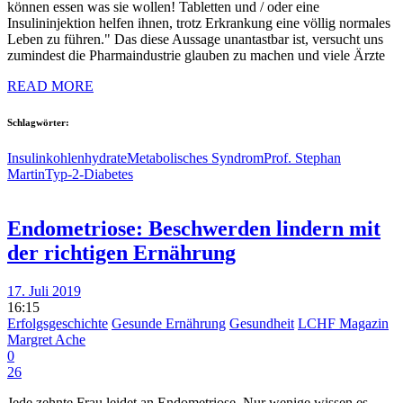
können essen was sie wollen! Tabletten und / oder eine
Insulininjektion helfen ihnen, trotz Erkrankung eine völlig normales
Leben zu führen." Das diese Aussage unantastbar ist, versucht uns
zumindest die Pharmaindustrie glauben zu machen und viele Ärzte
READ MORE
Schlagwörter:
Insulin
kohlenhydrate
Metabolisches Syndrom
Prof. Stephan
Martin
Typ-2-Diabetes
Endometriose: Beschwerden lindern mit
der richtigen Ernährung
17. Juli 2019
16:15
Erfolgsgeschichte
Gesunde Ernährung
Gesundheit
LCHF Magazin
Margret Ache
0
26
Jede zehnte Frau leidet an Endometriose. Nur wenige wissen es.