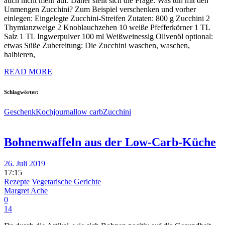
auch nicht mehr auf. Daher stellt sich die Frage: Was tun mit den
Unmengen Zucchini? Zum Beispiel verschenken und vorher
einlegen: Eingelegte Zucchini-Streifen Zutaten: 800 g Zucchini 2
Thymianzweige 2 Knoblauchzehen 10 weiße Pfefferkörner 1 TL
Salz 1 TL Ingwerpulver 100 ml Weißweinessig Olivenöl optional:
etwas Süße Zubereitung: Die Zucchini waschen, waschen,
halbieren,
READ MORE
Schlagwörter:
Geschenk
Kochjournal
low carb
Zucchini
Bohnenwaffeln aus der Low-Carb-Küche
26. Juli 2019
17:15
Rezepte
Vegetarische Gerichte
Margret Ache
0
14