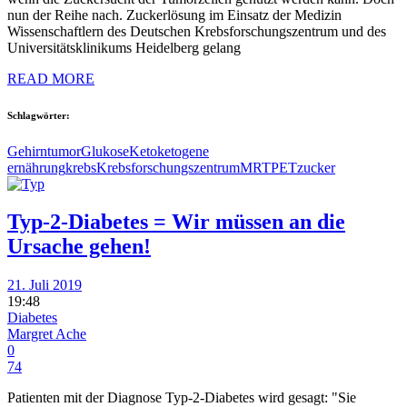
nun der Reihe nach. Zuckerlösung im Einsatz der Medizin
Wissenschaftlern des Deutschen Krebsforschungszentrum und des
Universitätsklinikums Heidelberg gelang
READ MORE
Schlagwörter:
Gehirntumor
Glukose
Keto
ketogene
ernährung
krebs
Krebsforschungszentrum
MRT
PET
zucker
Typ-2-Diabetes = Wir müssen an die
Ursache gehen!
21. Juli 2019
19:48
Diabetes
Margret Ache
0
74
Patienten mit der Diagnose Typ-2-Diabetes wird gesagt: "Sie