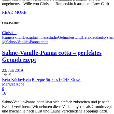
ungebremste Wille von Christian Rumerskirch aus dem Low Carb
READ MORE
Schlagwörter:
Christian
Rumerskirch
Disziplin
Fitnessstudio
Gehirnleistung
Herzkreislaufsyste
Sahne-Vanille-Panna cotta – perfektes
Grundrezept
23. Juli 2019
19:15
Keto-Küche/Keto
Rezepte
Striktes LCHF
Süsses
Margret Ache
0
16
Sahne-Vanille-Panna cotta lässt sich einfach zubereiten und je nach
Bedarf verfeinern. Wir nehmen diese Variante gerne als Grundrezept
und machen je nach Lust und Laune verschiedene Toppings dazu.