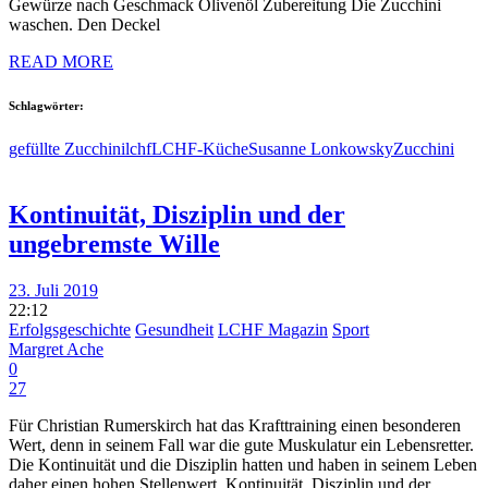
Gewürze nach Geschmack Olivenöl Zubereitung Die Zucchini
waschen. Den Deckel
READ MORE
Schlagwörter:
gefüllte Zucchini
lchf
LCHF-Küche
Susanne Lonkowsky
Zucchini
Kontinuität, Disziplin und der
ungebremste Wille
23. Juli 2019
22:12
Erfolgsgeschichte
Gesundheit
LCHF Magazin
Sport
Margret Ache
0
27
Für Christian Rumerskirch hat das Krafttraining einen besonderen
Wert, denn in seinem Fall war die gute Muskulatur ein Lebensretter.
Die Kontinuität und die Disziplin hatten und haben in seinem Leben
daher einen hohen Stellenwert. Kontinuität, Disziplin und der