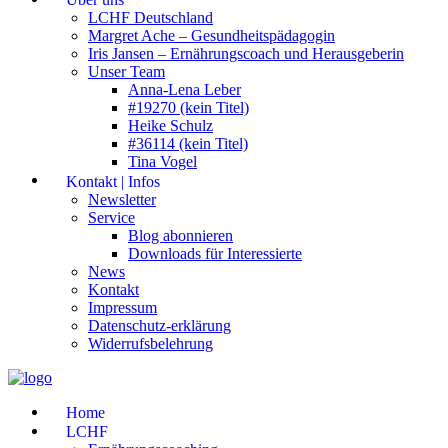
LCHF Deutschland
Margret Ache – Gesundheitspädagogin
Iris Jansen – Ernährungscoach und Herausgeberin
Unser Team
Anna-Lena Leber
#19270 (kein Titel)
Heike Schulz
#36114 (kein Titel)
Tina Vogel
Kontakt | Infos
Newsletter
Service
Blog abonnieren
Downloads für Interessierte
News
Kontakt
Impressum
Datenschutz-erklärung
Widerrufsbelehrung
Home
LCHF