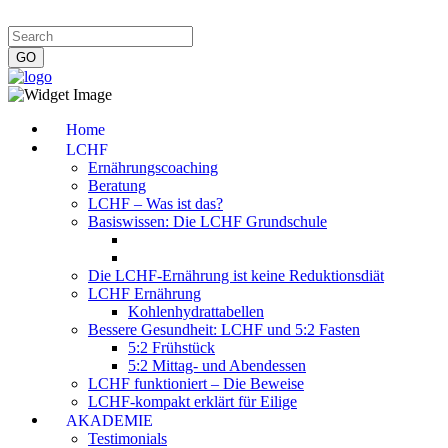
Impressum
|
Datenschutzerklärung
|
Kontakt
|
Newsletter
Home
LCHF
Ernährungscoaching
Beratung
LCHF – Was ist das?
Basiswissen: Die LCHF Grundschule
Die LCHF-Ernährung ist keine Reduktionsdiät
LCHF Ernährung
Kohlenhydrattabellen
Bessere Gesundheit: LCHF und 5:2 Fasten
5:2 Frühstück
5:2 Mittag- und Abendessen
LCHF funktioniert – Die Beweise
LCHF-kompakt erklärt für Eilige
AKADEMIE
Testimonials