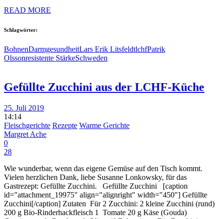
READ MORE
Schlagwörter:
Bohnen
Darmgesundheit
Lars Erik Litsfeldt
lchf
Patrik
Olsson
resistente Stärke
Schweden
Gefüllte Zucchini aus der LCHF-Küche
25. Juli 2019
14:14
Fleischgerichte
Rezepte
Warme Gerichte
Margret Ache
0
28
Wie wunderbar, wenn das eigene Gemüse auf den Tisch kommt.
Vielen herzlichen Dank, liebe Susanne Lonkowsky, für das
Gastrezept: Gefüllte Zucchini. Gefüllte Zucchini [caption
id="attachment_19975" align="alignright" width="450"] Gefüllte
Zucchini[/caption] Zutaten Für 2 Zucchini: 2 kleine Zucchini (rund)
200 g Bio-Rinderhackfleisch 1 Tomate 20 g Käse (Gouda)