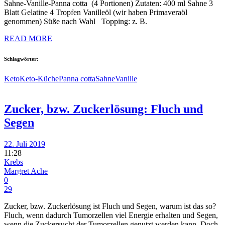
Sahne-Vanille-Panna cotta (4 Portionen) Zutaten: 400 ml Sahne 3
Blatt Gelatine 4 Tropfen Vanilleöl (wir haben Primaveraöl
genommen) Süße nach Wahl Topping: z. B.
READ MORE
Schlagwörter:
Keto
Keto-Küche
Panna cotta
Sahne
Vanille
Zucker, bzw. Zuckerlösung: Fluch und
Segen
22. Juli 2019
11:28
Krebs
Margret Ache
0
29
Zucker, bzw. Zuckerlösung ist Fluch und Segen, warum ist das so?
Fluch, wenn dadurch Tumorzellen viel Energie erhalten und Segen,
wenn die Zuckersucht der Tumorzellen genutzt werden kann. Doch