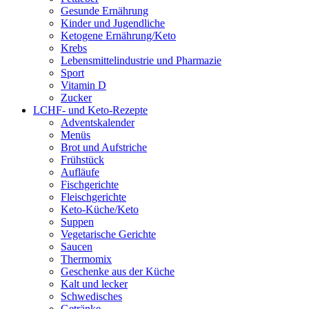
Gesunde Ernährung
Kinder und Jugendliche
Ketogene Ernährung/Keto
Krebs
Lebensmittelindustrie und Pharmazie
Sport
Vitamin D
Zucker
LCHF- und Keto-Rezepte
Adventskalender
Menüs
Brot und Aufstriche
Frühstück
Aufläufe
Fischgerichte
Fleischgerichte
Keto-Küche/Keto
Suppen
Vegetarische Gerichte
Saucen
Thermomix
Geschenke aus der Küche
Kalt und lecker
Schwedisches
Getränke