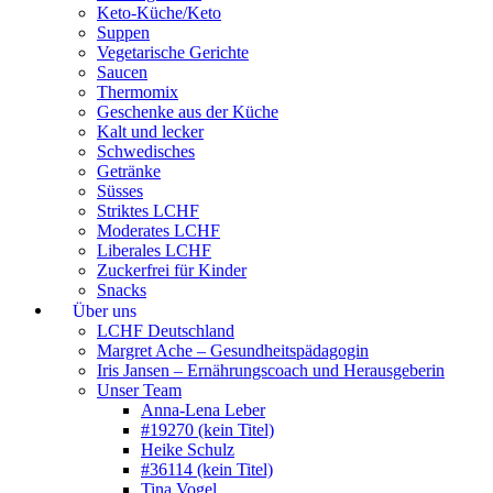
Keto-Küche/Keto
Suppen
Vegetarische Gerichte
Saucen
Thermomix
Geschenke aus der Küche
Kalt und lecker
Schwedisches
Getränke
Süsses
Striktes LCHF
Moderates LCHF
Liberales LCHF
Zuckerfrei für Kinder
Snacks
Über uns
LCHF Deutschland
Margret Ache – Gesundheitspädagogin
Iris Jansen – Ernährungscoach und Herausgeberin
Unser Team
Anna-Lena Leber
#19270 (kein Titel)
Heike Schulz
#36114 (kein Titel)
Tina Vogel