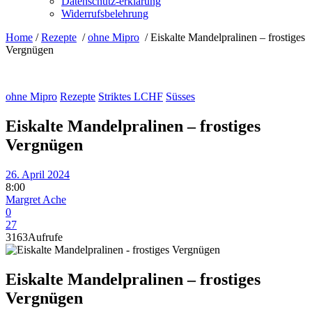
Datenschutz-erklärung
Widerrufsbelehrung
Home
/
Rezepte
/
ohne Mipro
/
Eiskalte Mandelpralinen – frostiges
Vergnügen
ohne Mipro
Rezepte
Striktes LCHF
Süsses
Eiskalte Mandelpralinen – frostiges
Vergnügen
26. April 2024
8:00
Margret Ache
0
27
3163
Aufrufe
Eiskalte Mandelpralinen – frostiges
Vergnügen