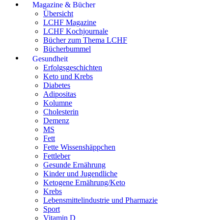
Magazine & Bücher
Übersicht
LCHF Magazine
LCHF Kochjournale
Bücher zum Thema LCHF
Bücherbummel
Gesundheit
Erfolgsgeschichten
Keto und Krebs
Diabetes
Adipositas
Kolumne
Cholesterin
Demenz
MS
Fett
Fette Wissenshäppchen
Fettleber
Gesunde Ernährung
Kinder und Jugendliche
Ketogene Ernährung/Keto
Krebs
Lebensmittelindustrie und Pharmazie
Sport
Vitamin D