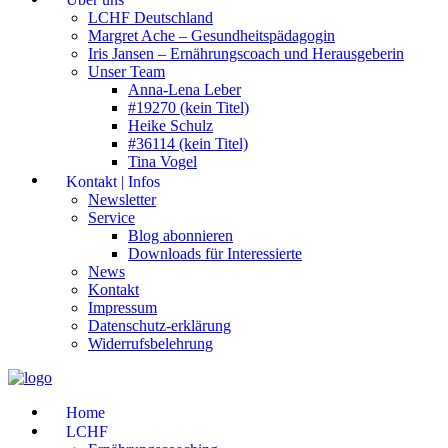
LCHF Deutschland
Margret Ache – Gesundheitspädagogin
Iris Jansen – Ernährungscoach und Herausgeberin
Unser Team
Anna-Lena Leber
#19270 (kein Titel)
Heike Schulz
#36114 (kein Titel)
Tina Vogel
Kontakt | Infos
Newsletter
Service
Blog abonnieren
Downloads für Interessierte
News
Kontakt
Impressum
Datenschutz-erklärung
Widerrufsbelehrung
Home
LCHF