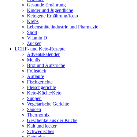
Gesunde Ernährung
Kinder und Jugendliche
Ketogene Ernährung/Keto
Krebs
Lebensmittelindustrie und Pharmazie
Sport
Vitamin D
Zucker
LCHF- und Keto-Rezepte
Adventskalender
Menüs
Brot und Aufstriche
Frühstück
Aufläufe
Fischgerichte
Fleischgerichte
Keto-Küche/Keto
Suppen
Vegetarische Gerichte
Saucen
Thermomix
Geschenke aus der Küche
Kalt und lecker
Schwedisches
Getränke