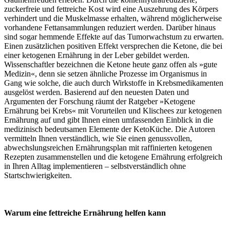
zuckerfreie und fettreiche Kost wird eine Auszehrung des Körpers
verhindert und die Muskelmasse erhalten, während möglicherweise
vorhandene Fettansammlungen reduziert werden. Darüber hinaus
sind sogar hemmende Effekte auf das Tumorwachstum zu erwarten.
Einen zusätzlichen positiven Effekt versprechen die Ketone, die bei
einer ketogenen Ernährung in der Leber gebildet werden.
Wissenschaftler bezeichnen die Ketone heute ganz offen als »gute
Medizin«, denn sie setzen ähnliche Prozesse im Organismus in
Gang wie solche, die auch durch Wirkstoffe in Krebsmedikamenten
ausgelöst werden. Basierend auf den neuesten Daten und
Argumenten der Forschung räumt der Ratgeber »Ketogene
Ernährung bei Krebs« mit Vorurteilen und Klischees zur ketogenen
Ernährung auf und gibt Ihnen einen umfassenden Einblick in die
medizinisch bedeutsamen Elemente der KetoKüche. Die Autoren
vermitteln Ihnen verständlich, wie Sie einen genussvollen,
abwechslungsreichen Ernährungsplan mit raffinierten ketogenen
Rezepten zusammenstellen und die ketogene Ernährung erfolgreich
in Ihren Alltag implementieren – selbstverständlich ohne
Startschwierigkeiten.
Warum eine fettreiche Ernährung helfen kann