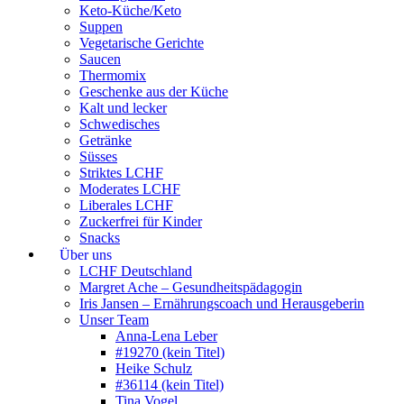
Keto-Küche/Keto
Suppen
Vegetarische Gerichte
Saucen
Thermomix
Geschenke aus der Küche
Kalt und lecker
Schwedisches
Getränke
Süsses
Striktes LCHF
Moderates LCHF
Liberales LCHF
Zuckerfrei für Kinder
Snacks
Über uns
LCHF Deutschland
Margret Ache – Gesundheitspädagogin
Iris Jansen – Ernährungscoach und Herausgeberin
Unser Team
Anna-Lena Leber
#19270 (kein Titel)
Heike Schulz
#36114 (kein Titel)
Tina Vogel