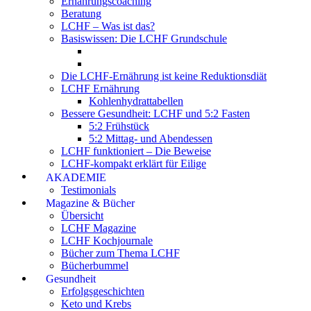
Ernährungscoaching
Beratung
LCHF – Was ist das?
Basiswissen: Die LCHF Grundschule
Die LCHF-Ernährung ist keine Reduktionsdiät
LCHF Ernährung
Kohlenhydrattabellen
Bessere Gesundheit: LCHF und 5:2 Fasten
5:2 Frühstück
5:2 Mittag- und Abendessen
LCHF funktioniert – Die Beweise
LCHF-kompakt erklärt für Eilige
AKADEMIE
Testimonials
Magazine & Bücher
Übersicht
LCHF Magazine
LCHF Kochjournale
Bücher zum Thema LCHF
Bücherbummel
Gesundheit
Erfolgsgeschichten
Keto und Krebs