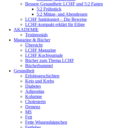
Bessere Gesundheit: LCHF und 5:2 Fasten
5:2 Frühstück
5:2 Mittag- und Abendessen
LCHF funktioniert – Die Beweise
LCHF-kompakt erklärt für Eilige
AKADEMIE
Testimonials
Magazine & Bücher
Übersicht
LCHF Magazine
LCHF Kochjournale
Bücher zum Thema LCHF
Bücherbummel
Gesundheit
Erfolgsgeschichten
Keto und Krebs
Diabetes
Adipositas
Kolumne
Cholesterin
Demenz
MS
Fett
Fette Wissenshäppchen
Fettleber