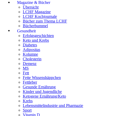
Magazine & Bücher
Übersicht
LCHF Magazine
LCHF Kochjournale
Bücher zum Thema LCHF
Bücherbummel
Gesundheit
Erfolgsgeschichten
Keto und Krebs
Diabetes
Adipositas
Kolumne
Cholesterin
Demenz
MS
Fett
Fette Wissenshäppchen
Fettleber
Gesunde Ernährung
Kinder und Jugendliche
Ketogene Ernährung/Keto
Krebs
Lebensmittelindustrie und Pharmazie
Sport
Vitamin D