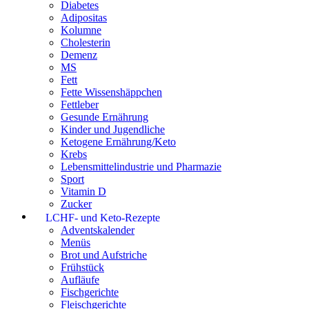
Diabetes
Adipositas
Kolumne
Cholesterin
Demenz
MS
Fett
Fette Wissenshäppchen
Fettleber
Gesunde Ernährung
Kinder und Jugendliche
Ketogene Ernährung/Keto
Krebs
Lebensmittelindustrie und Pharmazie
Sport
Vitamin D
Zucker
LCHF- und Keto-Rezepte
Adventskalender
Menüs
Brot und Aufstriche
Frühstück
Aufläufe
Fischgerichte
Fleischgerichte