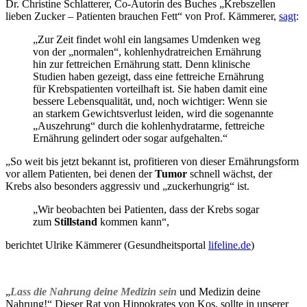
Dr. Christine Schlatterer, Co-Autorin des Buches „Krebszellen
lieben Zucker – Patienten brauchen Fett“ von Prof. Kämmerer,
sagt
:
„Zur Zeit findet wohl ein langsames Umdenken weg
von der „normalen“, kohlenhydratreichen Ernährung
hin zur fettreichen Ernährung statt. Denn klinische
Studien haben gezeigt, dass eine fettreiche Ernährung
für Krebspatienten vorteilhaft ist. Sie haben damit eine
bessere Lebensqualität, und, noch wichtiger: Wenn sie
an starkem Gewichtsverlust leiden, wird die sogenannte
„Auszehrung“ durch die kohlenhydratarme, fettreiche
Ernährung gelindert oder sogar aufgehalten.“
„So weit bis jetzt bekannt ist, profitieren von dieser Ernährungsform
vor allem Patienten, bei denen der
Tumor
schnell wächst, der
Krebs also besonders aggressiv und „zuckerhungrig“ ist.
„Wir beobachten bei Patienten, dass der Krebs sogar
zum
Stillstand
kommen kann“,
berichtet Ulrike Kämmerer (Gesundheitsportal
lifeline.de
)
„
Lass die Nahrung deine Medizin sein
und Medizin deine
Nahrung!“ Dieser Rat von Hippokrates von Kos
, sollte in unserer