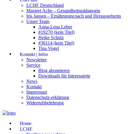
LCHF Deutschland
Margret Ache – Gesundheitspädagogin
Iris Jansen – Ernährungscoach und Herausgeberin
Unser Team
Anna-Lena Leber
#19270 (kein Titel)
Heike Schulz
#36114 (kein Titel)
Tina Vogel
Kontakt | Infos
Newsletter
Service
Blog abonnieren
Downloads für Interessierte
News
Kontakt
Impressum
Datenschutz-erklärung
Widerrufsbelehrung
Home
LCHF