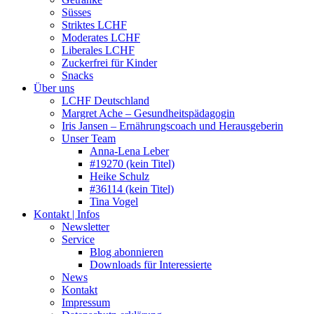
Süsses
Striktes LCHF
Moderates LCHF
Liberales LCHF
Zuckerfrei für Kinder
Snacks
Über uns
LCHF Deutschland
Margret Ache – Gesundheitspädagogin
Iris Jansen – Ernährungscoach und Herausgeberin
Unser Team
Anna-Lena Leber
#19270 (kein Titel)
Heike Schulz
#36114 (kein Titel)
Tina Vogel
Kontakt | Infos
Newsletter
Service
Blog abonnieren
Downloads für Interessierte
News
Kontakt
Impressum