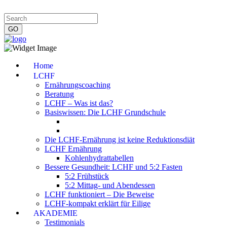
Impressum
|
Datenschutzerklärung
|
Kontakt
|
Newsletter
Home
LCHF
Ernährungscoaching
Beratung
LCHF – Was ist das?
Basiswissen: Die LCHF Grundschule
Die LCHF-Ernährung ist keine Reduktionsdiät
LCHF Ernährung
Kohlenhydrattabellen
Bessere Gesundheit: LCHF und 5:2 Fasten
5:2 Frühstück
5:2 Mittag- und Abendessen
LCHF funktioniert – Die Beweise
LCHF-kompakt erklärt für Eilige
AKADEMIE
Testimonials