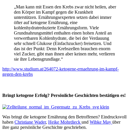
„Man kann mit Essen den Krebs zwar nicht heilen, aber
den Körper im Kampf gegen die Krankheit
unterstützen. Ernährungsexperten setzen dabei immer
öfter auf ketogene Ernährung, eine
kohlenhydratreduzierte Ernährungsform. Viele
Grundnahrungsmittel enthalten einen hohen Anteil an
verwertbaren Kohlenhydrate, die bei der Verdauung
sehr schnell Glukose (Einfachzucker) freisetzen. Und
das ist der Punkt: Denn Krebszellen brauchen enorm
viel Zucker, gibt man ihnen aber keinen mehr, verlieren
sie ihre Lebensgrundlage.“
http://www.studium.at/264072-ketogene-ernaehrung-im-kampf-
gegen-den-krebs
Bringt ketogene Erfolg? Persönliche Geschichten bestätigen es!
Was bringt die ketogene Ernährung den Betroffenen? Eindrucksvoll
haben
Christiane Wader
,
Heike Mohrdieck
und
Wibke May
über
ihre ganz persönliche Geschichte geschrieben.