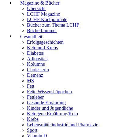
Magazine & Bücher
Übersicht
LCHF Magazine
LCHF Kochjournale
Bücher zum Thema LCHF
Bücherbummel
Gesundheit
Erfolgsgeschichten
Keto und Krebs
Diabetes
Adipositas
Kolumne
Cholesterin
Demenz
MS
Fett
Fette Wissenshäppchen
Fettleber
Gesunde Ernährung
Kinder und Jugendliche
Ketogene Ernährung/Keto
Krebs
Lebensmittelindustrie und Pharmazie
Sport
Vitamin D