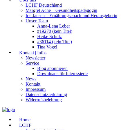
LCHF Deutschland
Margret Ache – Gesundheitspädagogin
Iris Jansen – Ernährungscoach und Herausgeberin
Unser Team
Anna-Lena Leber
#19270 (kein Titel)
Heike Schulz
#36114 (kein Titel)
Tina Vogel
Kontakt | Infos
Newsletter
Service
Blog abonnieren
Downloads für Interessierte
News
Kontakt
Impressum
Datenschutz-erklärung
Widerrufsbelehrung
Home
LCHF