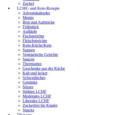
Zucker
LCHF- und Keto-Rezepte
Adventskalender
Menüs
Brot und Aufstriche
Frühstück
Aufläufe
Fischgerichte
Fleischgerichte
Keto-Küche/Keto
Suppen
Vegetarische Gerichte
Saucen
Thermomix
Geschenke aus der Küche
Kalt und lecker
Schwedisches
Getränke
Süsses
Striktes LCHF
Moderates LCHF
Liberales LCHF
Zuckerfrei für Kinder
Snacks
Über uns