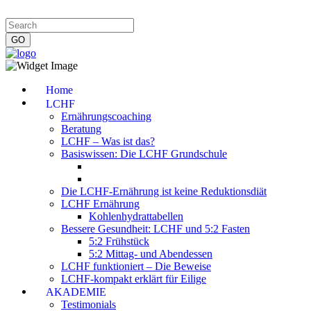
Impressum
|
Datenschutzerklärung
|
Kontakt
|
Newsletter
Home
LCHF
Ernährungscoaching
Beratung
LCHF – Was ist das?
Basiswissen: Die LCHF Grundschule
Die LCHF-Ernährung ist keine Reduktionsdiät
LCHF Ernährung
Kohlenhydrattabellen
Bessere Gesundheit: LCHF und 5:2 Fasten
5:2 Frühstück
5:2 Mittag- und Abendessen
LCHF funktioniert – Die Beweise
LCHF-kompakt erklärt für Eilige
AKADEMIE
Testimonials