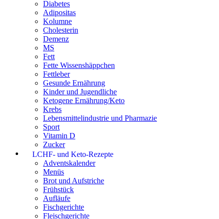
Diabetes
Adipositas
Kolumne
Cholesterin
Demenz
MS
Fett
Fette Wissenshäppchen
Fettleber
Gesunde Ernährung
Kinder und Jugendliche
Ketogene Ernährung/Keto
Krebs
Lebensmittelindustrie und Pharmazie
Sport
Vitamin D
Zucker
LCHF- und Keto-Rezepte
Adventskalender
Menüs
Brot und Aufstriche
Frühstück
Aufläufe
Fischgerichte
Fleischgerichte