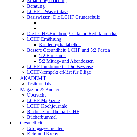
Ernährungscoaching
Beratung
LCHF – Was ist das?
Basiswissen: Die LCHF Grundschule
Die LCHF-Ernährung ist keine Reduktionsdiät
LCHF Ernährung
Kohlenhydrattabellen
Bessere Gesundheit: LCHF und 5:2 Fasten
5:2 Frühstück
5:2 Mittag- und Abendessen
LCHF funktioniert – Die Beweise
LCHF-kompakt erklärt für Eilige
AKADEMIE
Testimonials
Magazine & Bücher
Übersicht
LCHF Magazine
LCHF Kochjournale
Bücher zum Thema LCHF
Bücherbummel
Gesundheit
Erfolgsgeschichten
Keto und Krebs