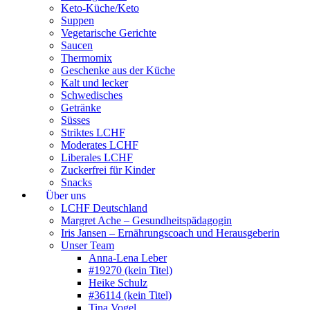
Keto-Küche/Keto
Suppen
Vegetarische Gerichte
Saucen
Thermomix
Geschenke aus der Küche
Kalt und lecker
Schwedisches
Getränke
Süsses
Striktes LCHF
Moderates LCHF
Liberales LCHF
Zuckerfrei für Kinder
Snacks
Über uns
LCHF Deutschland
Margret Ache – Gesundheitspädagogin
Iris Jansen – Ernährungscoach und Herausgeberin
Unser Team
Anna-Lena Leber
#19270 (kein Titel)
Heike Schulz
#36114 (kein Titel)
Tina Vogel