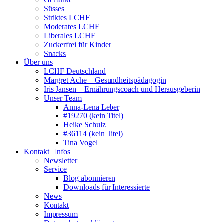
Süsses
Striktes LCHF
Moderates LCHF
Liberales LCHF
Zuckerfrei für Kinder
Snacks
Über uns
LCHF Deutschland
Margret Ache – Gesundheitspädagogin
Iris Jansen – Ernährungscoach und Herausgeberin
Unser Team
Anna-Lena Leber
#19270 (kein Titel)
Heike Schulz
#36114 (kein Titel)
Tina Vogel
Kontakt | Infos
Newsletter
Service
Blog abonnieren
Downloads für Interessierte
News
Kontakt
Impressum