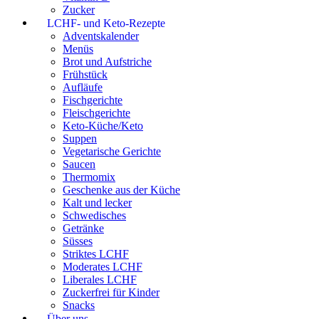
Zucker
LCHF- und Keto-Rezepte
Adventskalender
Menüs
Brot und Aufstriche
Frühstück
Aufläufe
Fischgerichte
Fleischgerichte
Keto-Küche/Keto
Suppen
Vegetarische Gerichte
Saucen
Thermomix
Geschenke aus der Küche
Kalt und lecker
Schwedisches
Getränke
Süsses
Striktes LCHF
Moderates LCHF
Liberales LCHF
Zuckerfrei für Kinder
Snacks
Über uns