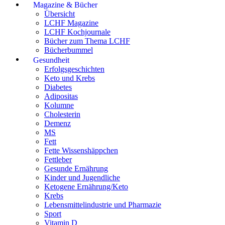
Magazine & Bücher
Übersicht
LCHF Magazine
LCHF Kochjournale
Bücher zum Thema LCHF
Bücherbummel
Gesundheit
Erfolgsgeschichten
Keto und Krebs
Diabetes
Adipositas
Kolumne
Cholesterin
Demenz
MS
Fett
Fette Wissenshäppchen
Fettleber
Gesunde Ernährung
Kinder und Jugendliche
Ketogene Ernährung/Keto
Krebs
Lebensmittelindustrie und Pharmazie
Sport
Vitamin D