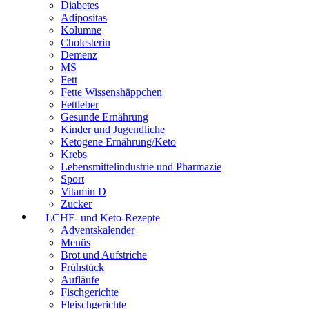
Diabetes
Adipositas
Kolumne
Cholesterin
Demenz
MS
Fett
Fette Wissenshäppchen
Fettleber
Gesunde Ernährung
Kinder und Jugendliche
Ketogene Ernährung/Keto
Krebs
Lebensmittelindustrie und Pharmazie
Sport
Vitamin D
Zucker
LCHF- und Keto-Rezepte
Adventskalender
Menüs
Brot und Aufstriche
Frühstück
Aufläufe
Fischgerichte
Fleischgerichte