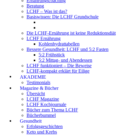
Ernährungscoaching
Beratung
LCHF – Was ist das?
Basiswissen: Die LCHF Grundschule
Die LCHF-Ernährung ist keine Reduktionsdiät
LCHF Ernährung
Kohlenhydrattabellen
Bessere Gesundheit: LCHF und 5:2 Fasten
5:2 Frühstück
5:2 Mittag- und Abendessen
LCHF funktioniert – Die Beweise
LCHF-kompakt erklärt für Eilige
AKADEMIE
Testimonials
Magazine & Bücher
Übersicht
LCHF Magazine
LCHF Kochjournale
Bücher zum Thema LCHF
Bücherbummel
Gesundheit
Erfolgsgeschichten
Keto und Krebs