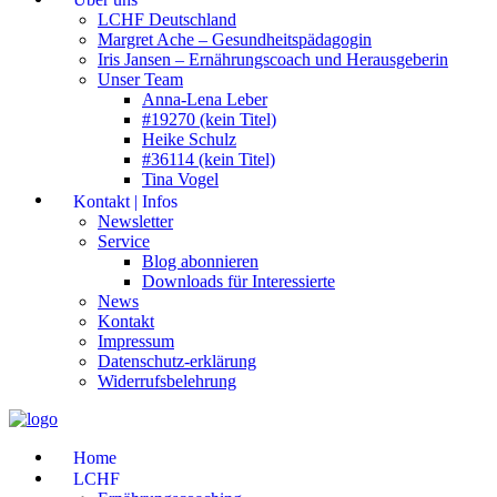
LCHF Deutschland
Margret Ache – Gesundheitspädagogin
Iris Jansen – Ernährungscoach und Herausgeberin
Unser Team
Anna-Lena Leber
#19270 (kein Titel)
Heike Schulz
#36114 (kein Titel)
Tina Vogel
Kontakt | Infos
Newsletter
Service
Blog abonnieren
Downloads für Interessierte
News
Kontakt
Impressum
Datenschutz-erklärung
Widerrufsbelehrung
Home
LCHF