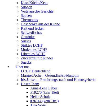
Keto-Küche/Keto
Suppen
Vegetarische Gerichte
Saucen
Thermomix
Geschenke aus der Küche
Kalt und lecker
Schwedisches
Getränke
Süsses
Striktes LCHF
Moderates LCHF
Liberales LCHF
Zuckerfrei für Kinder
Snacks
Über uns
LCHF Deutschland
Margret Ache – Gesundheitspädagogin
Iris Jansen – Ernährungscoach und Herausgeberin
Unser Team
Anna-Lena Leber
#19270 (kein Titel)
Heike Schulz
#36114 (kein Titel)
Tina Vogel