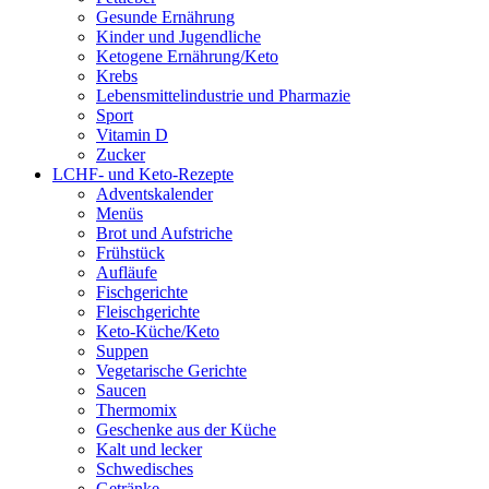
Gesunde Ernährung
Kinder und Jugendliche
Ketogene Ernährung/Keto
Krebs
Lebensmittelindustrie und Pharmazie
Sport
Vitamin D
Zucker
LCHF- und Keto-Rezepte
Adventskalender
Menüs
Brot und Aufstriche
Frühstück
Aufläufe
Fischgerichte
Fleischgerichte
Keto-Küche/Keto
Suppen
Vegetarische Gerichte
Saucen
Thermomix
Geschenke aus der Küche
Kalt und lecker
Schwedisches
Getränke