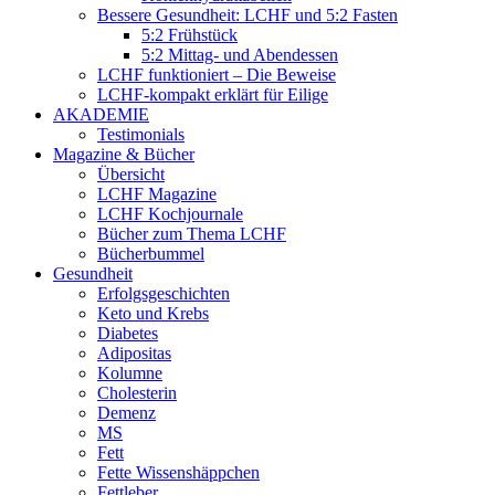
Bessere Gesundheit: LCHF und 5:2 Fasten
5:2 Frühstück
5:2 Mittag- und Abendessen
LCHF funktioniert – Die Beweise
LCHF-kompakt erklärt für Eilige
AKADEMIE
Testimonials
Magazine & Bücher
Übersicht
LCHF Magazine
LCHF Kochjournale
Bücher zum Thema LCHF
Bücherbummel
Gesundheit
Erfolgsgeschichten
Keto und Krebs
Diabetes
Adipositas
Kolumne
Cholesterin
Demenz
MS
Fett
Fette Wissenshäppchen
Fettleber