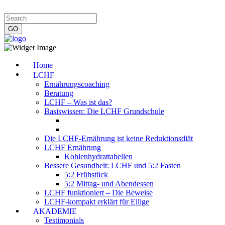
Impressum
|
Datenschutzerklärung
|
Kontakt
|
Newsletter
Home
LCHF
Ernährungscoaching
Beratung
LCHF – Was ist das?
Basiswissen: Die LCHF Grundschule
Die LCHF-Ernährung ist keine Reduktionsdiät
LCHF Ernährung
Kohlenhydrattabellen
Bessere Gesundheit: LCHF und 5:2 Fasten
5:2 Frühstück
5:2 Mittag- und Abendessen
LCHF funktioniert – Die Beweise
LCHF-kompakt erklärt für Eilige
AKADEMIE
Testimonials